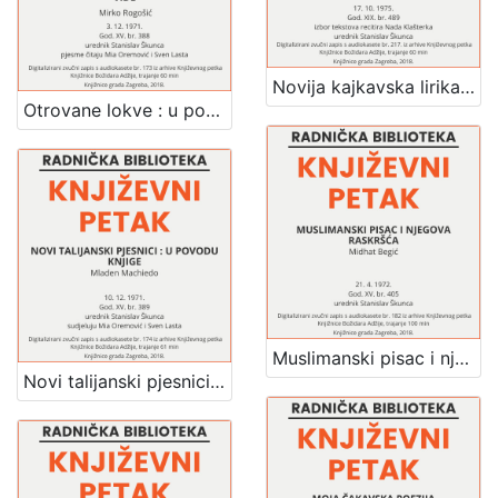
Novija kajkavska lirika : u povodu antologije nove kajkavske lirike : Književni petak, dvorana u Novinarskom domu, 17. 10. 1975., br. 489 / govore Mladen Kuzmanović, Joža Skok, Miroslav Šicel ; izbor tekstova recitira Nada Klašterka ; urednik Stanislav Škunca
Otrovane lokve : u povodu izlaska istoimene knjige pjesama Viktora Vide : Književni petak, dvorana u Novinarskom domu, 3. 12. 1971., br. 388 / Mirko Rogošić ; pjesme čitaju Mia Oremović, Sven Lasta ; urednik Stanislav Škunca
Muslimanski pisac i njegova raskršća : Književni petak, dvorana u Novinarskom domu, 21. 4. 1972., br. 405 / Midhat Begić ; urednik Stanislav Škunca
Novi talijanski pjesnici : u povodu knjige : Književni petak, dvorana u Novinarskom domu, 10. 12. 1971., br. 389 / Mladen Machiedo ; tekstove čitaju Mia Oremović, Sven Lasta ; urednik Stanislav Škunca