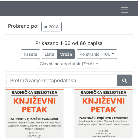
Autor
Probrano po:
2018
Zagorka
3
Šenoa, August (14. 11. 1838. – 13. 12. 1881.)
3
Prikazano 1-66 od 66 zapisa
Vitanović, Josip
1
Faseta
Lista
Mreža
Po stranici: 100
Belović-Bernadzikowska, Jelica
1
Glavni metapodatak (Z->A)
Brlić-Mažuranić, Ivana (18. 4. 1874. – 21. 9. 1938.)
1
Kuman, Ante
1
Širola, Stjepan
1
[
7
]
Izdavač