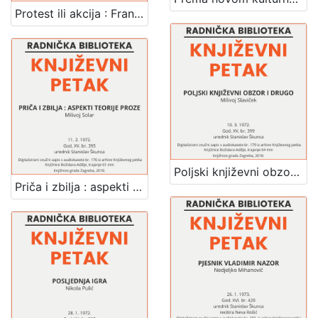
Protest ili akcija : Franz Josef Degenhardt njemački protestni pjesnik i šansonjer : Književni petak, dvorana u Novinarskom domu, 12. 5. 1972., br. 407 / o pjesniku govori i pjeva šansone Rupprecht Slavko Baur ; urednik Stanislav Škunca
Poljski književni obzor i drugo : Književni petak, dvorana u Novinarskom domu, 10. 3. 1972., br. 399 / Milivoj Slaviček ; urednik Stanislav Škunca
Priča i zbilja : aspekti teorije proze : Književni petak, dvorana u Novinarskom domu, 11. 2. 1972., br. 395 / Milivoj Solar ; urednik Stanislav Škunca