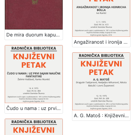
De mira duorum kaputorum metamorphosi seu Čudnovita dveh kaputov zmešarija : in memoriam tristissimae illius sed demum feliciter perpessae ultimae anni noctis : 1873 / [Onofrius Kopriva]
Angažiranost i ironija Heinricha Bölla : Književni petak, dvorana u Novinarskom domu, 3. 11. 1972., br. 413 / Ivo Runtić ; urednik Stanislav Škunca
Čudo u nama : uz prvi sajam naučne fantastike : Književni petak, dvorana u Novinarskom domu, 14. 4. 1972., br. 404 / Želimir Koščević, Ranko Munitić ; urednik Stanislav Škunca
A. G. Matoš : Književni petak, dvorana u Novinarskom domu, 12. 10. 1973., br. 438 / Dragutin Tadijanović ... [et al.] ; urednik Stanislav Škunca