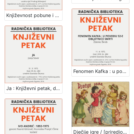
Književnost pobune i otpora : govore domaći i strani književnici sudionici zagrebačkih književnih razgovora : Književni petak, dvorana u Novinarskom domu, 9. 5. 1975., br. 487 / Izet Sarajlić ... [et al.] ; uvodna riječ Predrag Matvejević ; prevodioci Mario Kinert i Ingrid Šafranek ; urednik Stanislav Škunca
Fenomen Kafka : u povodu 52-e obljetnice smrti : Književni petak, dvorana u Novinarskom domu, 11. 4. 1975., br. 484 / Zdenko Škreb ; urednik Stanislav Škunca
Ja : Književni petak, dvorana u Novinarskom domu, 31. 3. 1972., br. 402 / Josip Sever ; urednik Stanislav Škunca
Dječije igre / [priredio J. V. Tenjac]