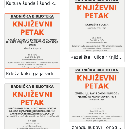
Kultura šunda i šund kulture : Književni petak, dvorana u Novinarskom domu, 3. 3. 1972., br. 398 / Igor Mandić ; urednik Stanislav Škunca
Kazalište i ulica : Književni petak, dvorana u Medulićevoj 30, 26. 3. 1971., br. 376 / govori Georgij Paro ; urednik Stanislav Škunca
Krleža kako ga ja vidim : u povodu izlaska knjige M. Vaupotića Siva boja smrti : Književni petak, dvorana u Novinarskom domu, 14. 3. 1975., br. 480 / Miroslav Vaupotić ; urednik Stanislav Škunca
Između ljubavi i onog drugog : pjesnička proizvodnja 1974 : Književni petak, dvorana u Novinarskom domu, 24. 1. 1975., br. 473 / Tomislav Ladan ; urednik Stanislav Škunca