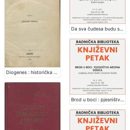
Da sva čudesa budu svima znana : pjesništvo Zlatka Gorjana : Književni petak, dvorana u Novinarskom domu, 17. 12. 1971., br. 390 / Zlatko Gorjan ; urednik Stanislav Škunca
Diogenes : historička pripoviest XVIII. vieka / napisao August Šenoa
Brod u boci : pjesništvo Arsena Dedića : Književni petak, dvorana u Novinarskom domu, 18. 2. 1972., br. 396 / sudjeluju Arsen Denić, Zvonimir Golob ; urednik Stanislav Škunca