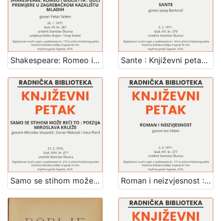
Shakespeare: Romeo i Giulietta : uoči premijere u Zagrebačkom kazalištu mladih : Književni petak, dvorana u Novinarskom domu, 26. 1. 1971., br. 387 / govori Petar Selem ; sudjeluju Ratko Buljan i Tanja Knezić ; urednik Stanislav Škunca
Sante : Književni petak, dvorana u Medulićevoj 30, 5. 2. 1971., br. 370 / Josip Barković ; urednik Stanislav Škunca
Samo se stihom može reći to : poezija Miroslava Krleže : Književni petak, dvorana u Novinarskom domu, 21. 2. 1975., br. 477 / sudjeluju Miroslav Vaupotić, Goran Matović, Ivica Percl ; urednik Stanislav Škunca
Roman i neizvjesnost : Književni petak, dvorana u Medulićevoj 30, 2. 4. 1971., br. 377 / govori Ivo Vidan ; urednik Stanislav Škunca