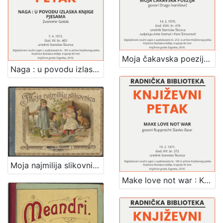
Moja čakavska poezija : Književni petak, dvorana u Novinarskom domu, 14. 2. 1975., br. 476 / Drago Ivanišević ; sudjeluju Ante Stamać, Pero Šimunović ; urednik Stanislav Škunca
Naga : u povodu izlaska knjige pjesama : Književni petak, dvorana u Novinarskom domu, 7. 4. 1972., br. 403 / Zvonimir Golob ; urednik Stanislav Škunca
Moja najmilija slikovnica : pjesmice / napisao Stjepan Širola
Make love not war : Književni petak, 19. 2. 1971., br. 372 / govori Rupprecht Slavko Baur ; urednik Stanislav Škunca