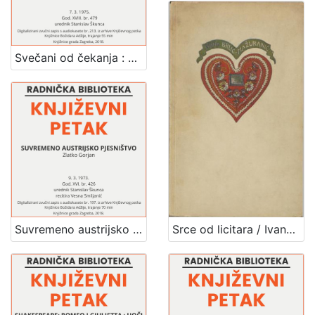
Svečani od čekanja : u povodu izlaska knjige pjesama Bijela Priča : Književni petak, dvorana u Novinarskom domu, 7. 3. 1975., br. 479 / Jelena Buinac ; urednik Stanislav Škunca
Suvremeno austrijsko pjesništvo : Književni petak, dvorana u Novinarskom domu, 9. 3. 1973., br. 426 / Zlatko Gorjan ; recitira Vesna Smiljanić ; urednik Stanislav Škunca
Srce od licitara / Ivana Brlić-Mažuranić