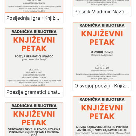
Pjesnik Vladimir Nazor : Književni petak, dvorana u Novinarskom domu, 26. 1. 1973., br. 420 / Nedjeljko Mihanović ; recitira Neva Rošić ; urednik Stanislav Škunca
Posljednja igra : Književni petak, dvorana u Novinarskom domu, 28. 1. 1972., br. 393 / Nikola Pulić ; urednik Stanislav Škunca
O svojoj poeziji : Književni petak, dvorana u Novinarskom domu, 17. 3. 1972., br. 400 / Dragutin Tadijanović ; urednik Stanislav Škunca
Poezija gramatici unatoč : Književni petak, dvorana u Novinarskom domu, 28. 3. 1975., br. 482 / Krunoslav Pranjić ; tekstove čita Zlatko Crnković ; urednik Stanislav Škunca