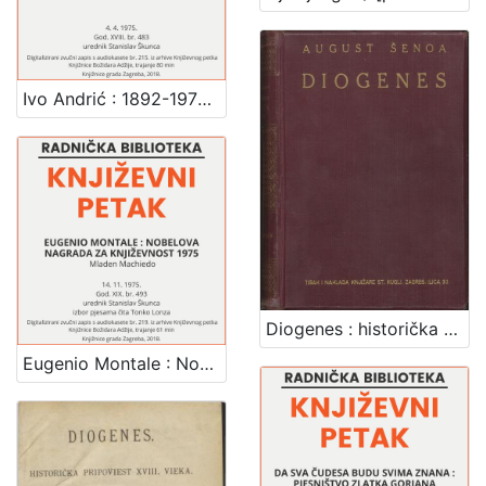
Ivo Andrić : 1892-1975 : Književni petak, dvorana u Novinarskom domu, 4. 4. 1975., br. 483 / govore Nusret Idrizović, Krunoslav Pranjić, Šime Vučetić ; urednik Stanislav Škunca
Diogenes : historička pripoviest XVIII. vieka / August Šenoa
Eugenio Montale : Nobelova nagrada za književnost 1975 : Književni petak, dvorana u Novinarskom domu, 14. 11. 1975., br. 493 / Mladen Machiedo ; izbor pjesama čita Tonko Lonza ; urednik Stanislav Škunca