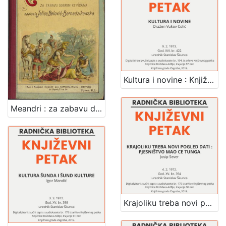
Kultura i novine : Književni petak, dvorana u Novinarskom domu, 9. 2. 1973., br. 422 / Dražen Vukov Colić ; urednik Stanislav Škunca
Meandri : za zabavu dobrim kevicama / napisala Jelica Belović-Bernadzikowska
Krajoliku treba novi pogled dati : pjesništvo Mao Ce Tunga : Književni petak, dvorana u Novinarskom domu, 4. 2. 1972., br. 394 / Josip Sever ; urednik Stanislav Škunca