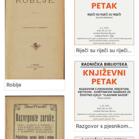
Riječi su riječi su riječi : Književni petak, dvorana u Novinarskom domu, 2. 2. 1973., br. 421 / Zvonko Maković ; sudjeluje Bože V. Žigo ; urednik Stanislav Škunca
Roblje
Razgovor s pjesnikom, esejistom, kritikom - dobitnikom nagrade za životno djelo "Vladimir Nazor" : Književni petak, dvorana u Novinarskom domu, 5. 10. 1973., br. 437 / Šime Vučetić ; urednik Stanislav Škunca