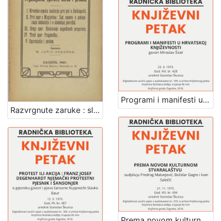
Programi i manifesti u hrvatskoj književnosti : Književni petak, dvorana u Novinarskom domu, 23. 3. 1973., br. 428 / Miroslav Šicel ; urednik Stanislav Škunca
Razvrgnute zaruke : slike i dojmovi iz pomirbe i posljednjega rata s Magjarima u zajedničkom saboru u Budimpešti : prijateljstvo, sporovi, borba i prelom / napisala M. Jurić-Zagorka.
Prema novom kulturnom stvaralaštvu : Književni petak, dvorana u Novinarskom domu, 21. 11. 1975., br. 494 / sudjeluju Predrag Matvejević, Božidar Gagro, Ivan Salečić ; urednik Stanislav Škunca