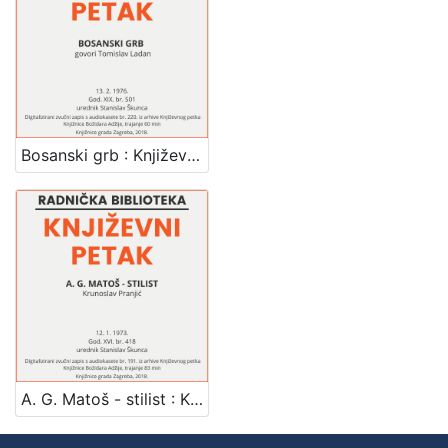
Bosanski grb : Književni petak, dvorana u Novinarskom domu, 13. 2. 1976., br. 501 / Tomislav Ladan ; urednik Stanislav Škunca
A. G. Matoš - stilist : Književni petak, dvorana u Novinarskom domu, 12. 1. 1973., br. 418 / Krunoslav Pranjić ; urednik Stanislav Škunca