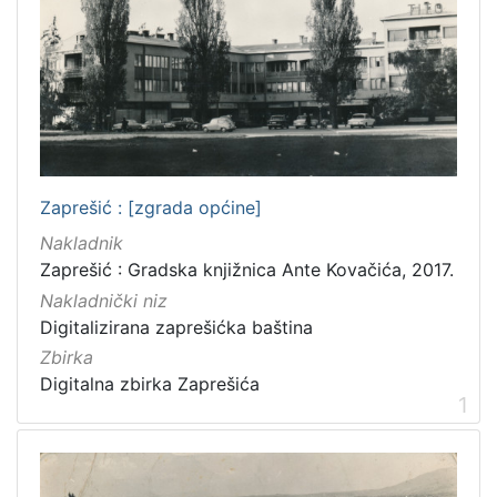
Izdavač
Knjižnice grada Zagreba
25
Gradska knjižnica Ante Kovačića
4
[
Zaprešić : [zgrada općine]
2
]
Nakladnik
Jezik
Zaprešić : Gradska knjižnica Ante Kovačića, 2017.
hrvatski
8
Nakladnički niz
njemački
3
Digitalizirana zaprešićka baština
Zbirka
francuski
2
Digitalna zbirka Zaprešića
talijanski
1
1
[