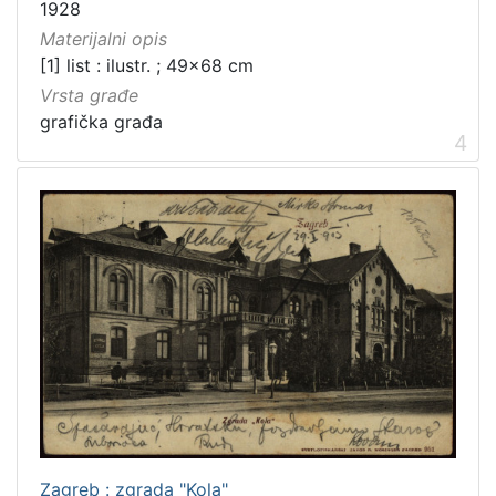
1928
Zbirka
Materijalni opis
Grafička građa
31
[1] list : ilustr. ; 49x68 cm
Digitalna zbirka Zaprešića
4
Vrsta građe
grafička građa
Knjige
2
4
Kartografska građa
1
[
4
]
Zagreb : zgrada "Kola"