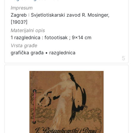
Impresum
Zagreb : Svjetlotiskarski zavod R. Mosinger,
[1903?]
Materijalni opis
1 razglednica : fotootisak ; 9x14 cm
Vrsta građe
grafička građa
•
razglednica
5