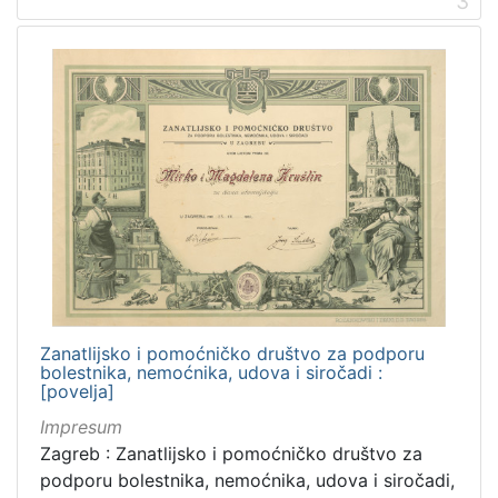
3
[
1
]
Vrsta
građe
grafička građa
29
fotografija
16
razglednica
6
dopisnica
4
knjiga
1
kartografska građa
1
Zanatlijsko i pomoćničko društvo za podporu
bolestnika, nemoćnika, udova i siročadi :
[povelja]
Impresum
[
Zagreb : Zanatlijsko i pomoćničko društvo za
6
podporu bolestnika, nemoćnika, udova i siročadi,
]