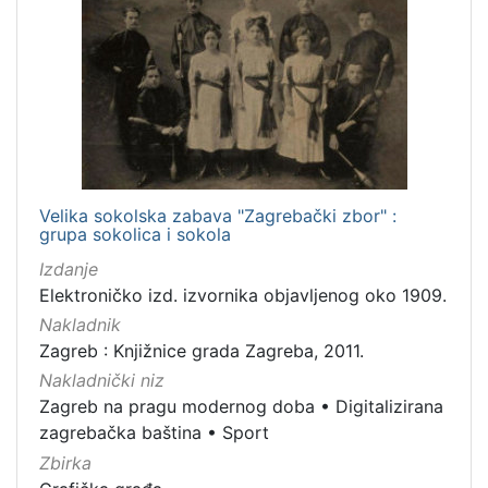
Velika sokolska zabava "Zagrebački zbor" :
grupa sokolica i sokola
Izdanje
Elektroničko izd. izvornika objavljenog oko 1909.
Nakladnik
Zagreb : Knjižnice grada Zagreba, 2011.
Nakladnički niz
Zagreb na pragu modernog doba
•
Digitalizirana
zagrebačka baština
•
Sport
Zbirka