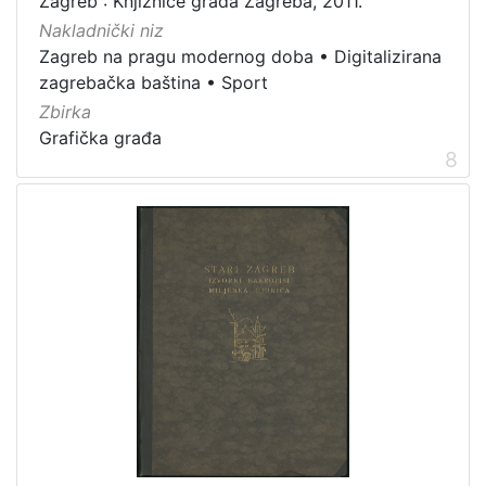
Zagreb : Knjižnice grada Zagreba, 2011.
Nakladnički niz
Zagreb na pragu modernog doba
•
Digitalizirana
zagrebačka baština
•
Sport
Zbirka
Grafička građa
8