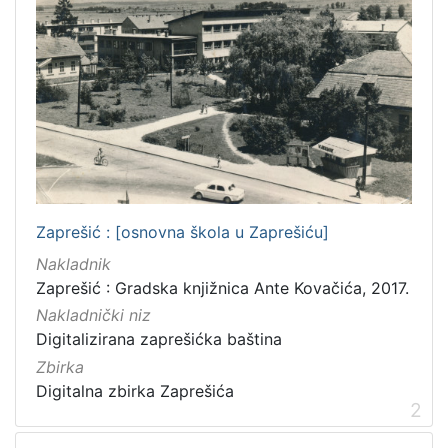
4
]
Mjesto
izdanja
Zagreb
28
Zaprešić
4
Zaprešić : [osnovna škola u Zaprešiću]
[
2
Nakladnik
]
Zaprešić : Gradska knjižnica Ante Kovačića, 2017.
Nakladnička
Nakladnički niz
cjelina
Digitalizirana zaprešićka baština
Digitalizirana zagrebačka baština
32
Zbirka
Digitalna zbirka Zaprešića
Zagreb na pragu modernog doba
30
2
Zagrebačke fotografije
12