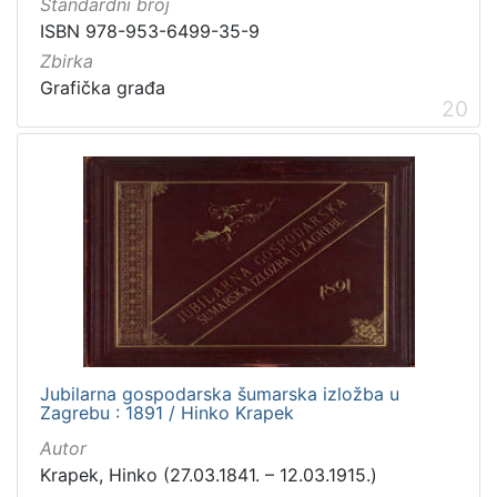
Standardni broj
ISBN 978-953-6499-35-9
Zbirka
Grafička građa
20
Jubilarna gospodarska šumarska izložba u
Zagrebu : 1891 / Hinko Krapek
Autor
Krapek, Hinko (27.03.1841. – 12.03.1915.)