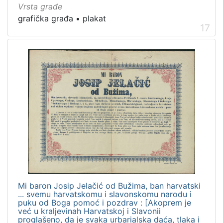
Vrsta građe
grafička građa
•
plakat
17
Mi baron Josip Jelačić od Bužima, ban harvatski
... svemu harvatskomu i slavonskomu narodu i
puku od Boga pomoć i pozdrav : [Akoprem je
već u kraljevinah Harvatskoj i Slavonii
proglašeno, da je svaka urbarialska daća, tlaka i