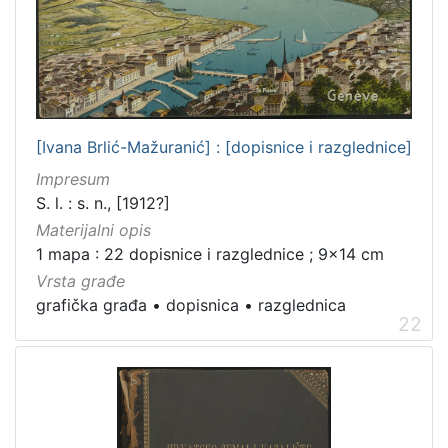
[Ivana Brlić-Mažuranić] : [dopisnice i razglednice]
Impresum
S. l. : s. n., [1912?]
Materijalni opis
1 mapa : 22 dopisnice i razglednice ; 9x14 cm
Vrsta građe
grafička građa
•
dopisnica
•
razglednica
22