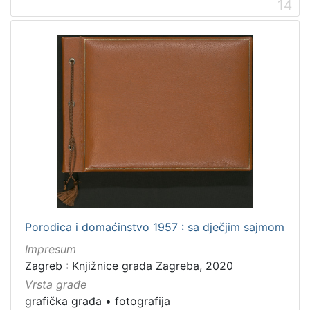
14
Porodica i domaćinstvo 1957 : sa dječjim sajmom
Impresum
Zagreb : Knjižnice grada Zagreba, 2020
Vrsta građe
grafička građa
•
fotografija