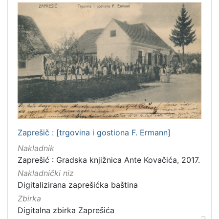
Portretne fotografije
8
Digitalizirana zaprešićka baština
4
Sport
3
Zagrebačke razglednice
3
Zagrebačka katedrala
2
Hrvatsko narodno kazalište
2
Obitelji Šubić, Zrinski i Frankopan
2
Zaprešič : [trgovina i gostiona F. Ermann]
[
1
Nakladnik
0
Zaprešić : Gradska knjižnica Ante Kovačića, 2017.
]
Nakladnički niz
Prava
Digitalizirana zaprešićka baština
Javno dobro
31
Zbirka
Digitalna zbirka Zaprešića