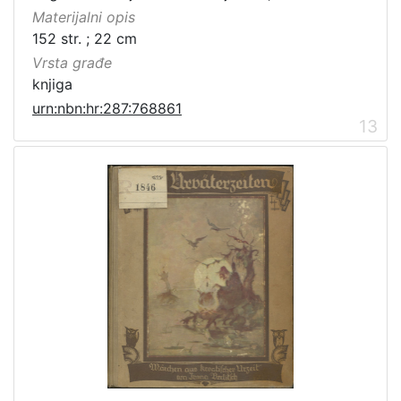
Materijalni opis
152 str. ; 22 cm
Vrsta građe
knjiga
urn:nbn:hr:287:768861
13