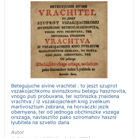
Betegujuche sivine vrachitel : to jeszt szuprot
vszakojachkomu sivinszkomu betegu hasznovita,
vnogo puti probuvana, ter isztinszka znaidena
vrachtva / iz vszakojachkeh knig zvelikum
marlivosztium zebrana, na horvaczki jezik
obernyena, ter od jednoga obchinszke vszega
orszaga, navlasztito pako sziromahov haszni
lyubitela na szvetlo dana
Autor