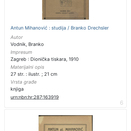
Antun Mihanović : studija / Branko Drechsler
Autor
Vodnik, Branko
Impresum
Zagreb : Dionička tiskara, 1910
Materijalni opis
27 str. : ilustr. ; 21 cm
Vrsta građe
knjiga
urn:nbn:hr:287:163919
6