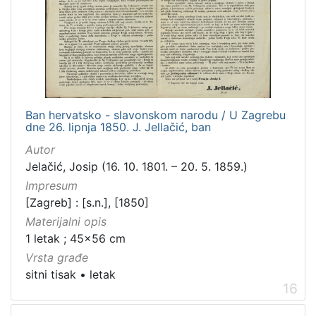
Ban hervatsko - slavonskom narodu / U Zagrebu
dne 26. lipnja 1850. J. Jellačić, ban
Autor
Jelačić, Josip (16. 10. 1801. – 20. 5. 1859.)
Impresum
[Zagreb] : [s.n.], [1850]
Materijalni opis
1 letak ; 45x56 cm
Vrsta građe
sitni tisak
•
letak
16