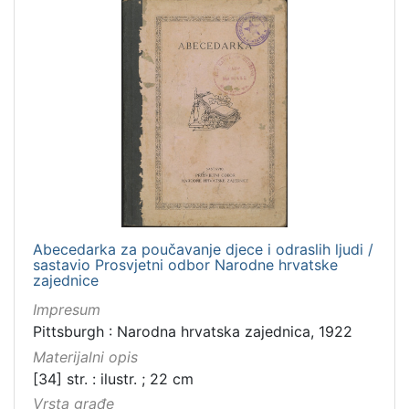
češki
2
španjolski
2
danski
2
švedski
1
slovački
1
ruski
1
[
Abecedarka za poučavanje djece i odraslih ljudi /
1
sastavio Prosvjetni odbor Narodne hrvatske
4
zajednice
]
Impresum
Mjesto
Pittsburgh : Narodna hrvatska zajednica, 1922
izdanja
Materijalni opis
Zagreb
78
[34] str. : ilustr. ; 22 cm
Zaprešić
1
Vrsta građe