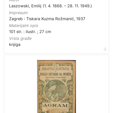
Laszowski, Emilij (1. 4. 1868. – 28. 11. 1949.)
knjiga
72
Impresum
sitni tisak
4
Zagreb : Tiskara Kuzma Rožmanić, 1937
serijska građa
2
Materijalni opis
rukopis
1
101 str. : ilustr. ; 27 cm
časopis
1
Vrsta građe
grafička građa
1
knjiga
4
[
6
]
Zbirka
Knjige
164
Knjige za djecu i mladež
44
Sitni tisak
36