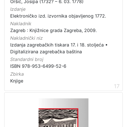
Oršić, Josipa (1732? – 6. 03. 1778)
Izdanje
Elektroničko izd. izvornika objavljenog 1772.
Nakladnik
Zagreb : Knjižnice grada Zagreba, 2009.
Nakladnički niz
Izdanja zagrebačkih tiskara 17. i 18. stoljeća
•
Digitalizirana zagrebačka baština
Standardni broj
ISBN 978-953-6499-52-6
Zbirka
Knjige
17