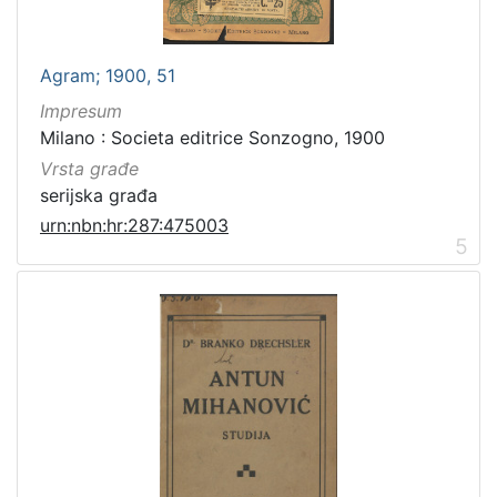
Grafička građa
5
Digitalna zbirka Zaprešića
4
Rukopisi
4
Agram; 1900, 51
Serijske publikacije
4
Impresum
Milano : Societa editrice Sonzogno, 1900
Vrsta građe
serijska građa
[
urn:nbn:hr:287:475003
7
5
]