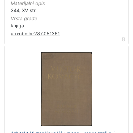
Materijalni opis
344, XV str.
Vrsta građe
knjiga
urn:nbn:hr:287:051361
8