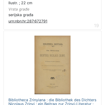
Ilustr. ; 22 cm
Vrsta građe
serijska građa
urn:nbn:hr:287:672791
19
Bibliotheca Zrinyiana : die Bibliothek des Dichters
Nicolaus Zrinyi : ein Beitrag zur Zrinyi-Literatur :