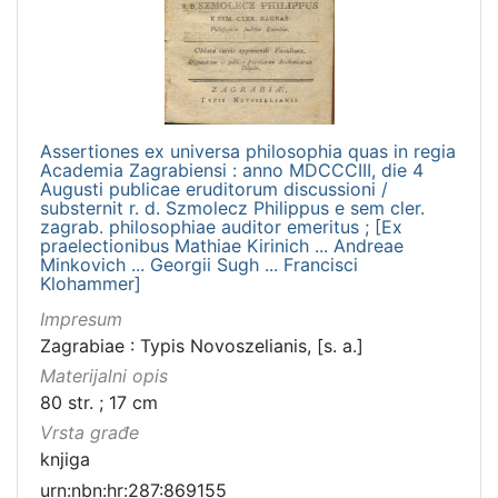
Assertiones ex universa philosophia quas in regia
Academia Zagrabiensi : anno MDCCCIII, die 4
Augusti publicae eruditorum discussioni /
substernit r. d. Szmolecz Philippus e sem cler.
zagrab. philosophiae auditor emeritus ; [Ex
praelectionibus Mathiae Kirinich ... Andreae
Minkovich ... Georgii Sugh ... Francisci
Klohammer]
Impresum
Zagrabiae : Typis Novoszelianis, [s. a.]
Materijalni opis
80 str. ; 17 cm
Vrsta građe
knjiga
urn:nbn:hr:287:869155