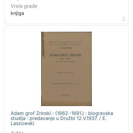
Propisi Gradskog poglavarstva
6
Vrsta građe
knjiga
3
[
1
9
]
Prava
Javno dobro
58
Zaštićeno autorskim pravom
15
[
2
Adam grof Zrinski : (1662.-1691.) : biogravska
]
studija : predavanje u Družbi 12.V.1937. / E.
Laszowski
Vrsta
građe
Autor