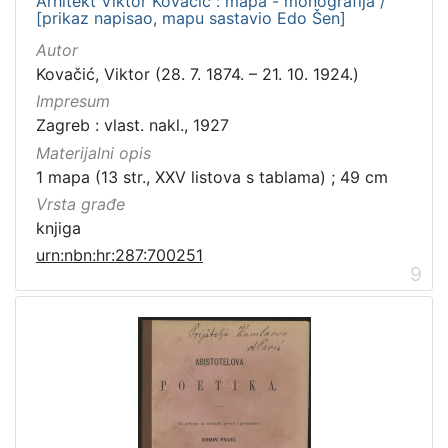
Arhitekt Viktor Kovačić : mapa - monografija /
[prikaz napisao, mapu sastavio Edo Šen]
Autor
Kovačić, Viktor (28. 7. 1874. – 21. 10. 1924.)
Impresum
Zagreb : vlast. nakl., 1927
Materijalni opis
1 mapa (13 str., XXV listova s tablama) ; 49 cm
Vrsta građe
knjiga
urn:nbn:hr:287:700251
9