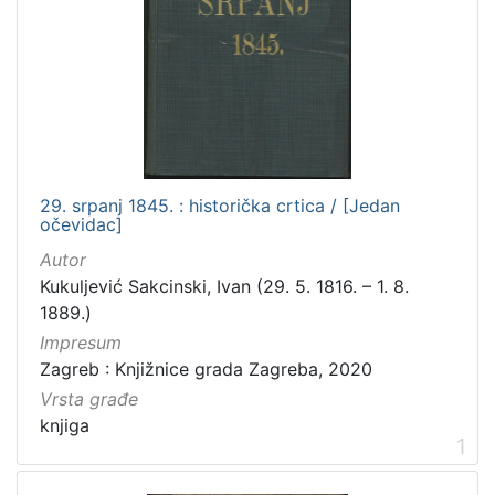
[
5
3
]
Izdavač
Knjižnice grada Zagreba
74
Gradska knjižnica Ante Kovačića
1
29. srpanj 1845. : historička crtica / [Jedan
očevidac]
Autor
[
Kukuljević Sakcinski, Ivan (29. 5. 1816. – 1. 8.
2
1889.)
]
Impresum
Jezik
Zagreb : Knjižnice grada Zagreba, 2020
hrvatski
126
Vrsta građe
latinski
10
knjiga
1
njemački
9
talijanski
3