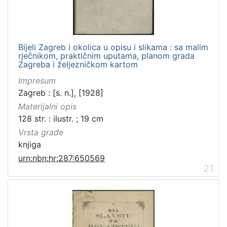
Bijeli Zagreb i okolica u opisu i slikama : sa malim
rječnikom, praktičnim uputama, planom grada
Zagreba i željezničkom kartom
Impresum
Zagreb : [s. n.], [1928]
Materijalni opis
128 str. : ilustr. ; 19 cm
Vrsta građe
knjiga
urn:nbn:hr:287:650569
21