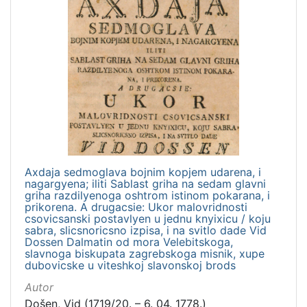
Axdaja sedmoglava bojnim kopjem udarena, i
nagargyena; iliti Sablast griha na sedam glavni
griha razdilyenoga oshtrom istinom pokarana, i
prikorena. A drugacsie: Ukor malovridnosti
csovicsanski postavlyen u jednu knyixicu / koju
sabra, slicsnoricsno izpisa, i na svitlo dade Vid
Dossen Dalmatin od mora Velebitskoga,
slavnoga biskupata zagrebskoga misnik, xupe
dubovicske u viteshkoj slavonskoj brods
Autor
Došen, Vid (1719/20. – 6. 04. 1778.)