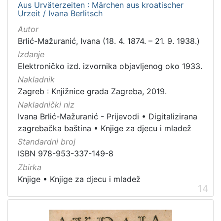
Aus Urväterzeiten : Märchen aus kroatischer
Urzeit / Ivana Berlitsch
Autor
Brlić-Mažuranić, Ivana (18. 4. 1874. – 21. 9. 1938.)
Izdanje
Elektroničko izd. izvornika objavljenog oko 1933.
Nakladnik
Zagreb : Knjižnice grada Zagreba, 2019.
Nakladnički niz
Ivana Brlić-Mažuranić - Prijevodi
•
Digitalizirana
zagrebačka baština
•
Knjige za djecu i mladež
Standardni broj
ISBN 978-953-337-149-8
Zbirka
Knjige
•
Knjige za djecu i mladež
14