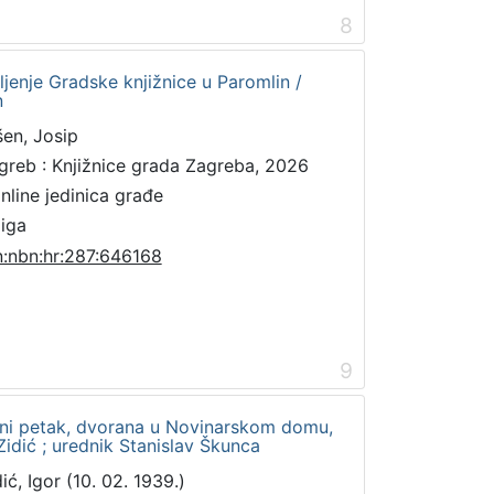
8
ljenje Gradske knjižnice u Paromlin /
n
šen, Josip
greb : Knjižnice grada Zagreba, 2026
online jedinica građe
jiga
n:nbn:hr:287:646168
9
vni petak, dvorana u Novinarskom domu,
 Zidić ; urednik Stanislav Škunca
ić, Igor (10. 02. 1939.)