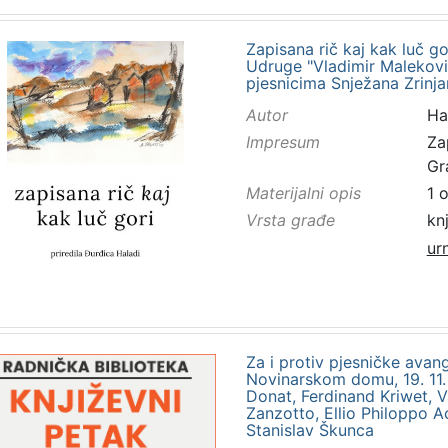
Zapisana rič kaj kak luč go
Udruge "Vladimir Maleković
pjesnicima Snježana Zrinja
Autor
Ha
Impresum
Za
Gr
Materijalni opis
1 
Vrsta građe
kn
ur
Za i protiv pjesničke avan
Novinarskom domu, 19. 11. 1
Donat, Ferdinand Kriwet, V
Zanzotto, Ellio Philoppo 
Stanislav Škunca