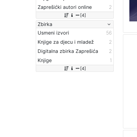
Zaprešićki autori online
2
[4]
Zbirka
Usmeni izvori
56
Knjige za djecu i mladež
2
Digitalna zbirka Zaprešića
2
Knjige
1
[4]