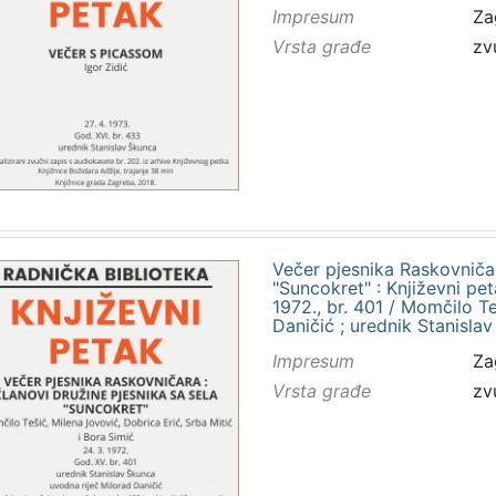
Impresum
Za
Vrsta građe
zv
Večer pjesnika Raskovničar
"Suncokret" : Književni p
1972., br. 401 / Momčilo Teš
Daničić ; urednik Stanisla
Impresum
Za
Vrsta građe
zv