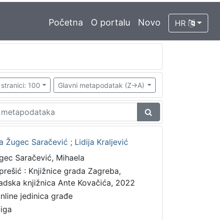
Početna
O portalu
Novo
HR
stranici: 100
Glavni metapodatak (Z->A)
 Žugec Saračević ; Lidija Kraljević
gec Saračević, Mihaela
prešić : Knjižnice grada Zagreba,
adska knjižnica Ante Kovačića, 2022
online jedinica građe
jiga