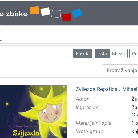
Faseta
Lista
Mreža
Po 
Zvijezda Repatica / Mihaela
Autor
Žu
Impresum
Za
Gr
Materijalni opis
1 
Vrsta građe
kn