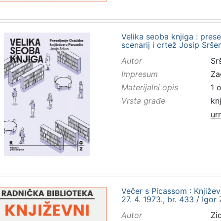
Velika seoba knjiga : prese
scenarij i crtež Josip Srše
Autor
Sr
Impresum
Za
Materijalni opis
1 
Vrsta građe
kn
ur
Večer s Picassom : Knjiže
27. 4. 1973., br. 433 / Igor
Autor
Zid