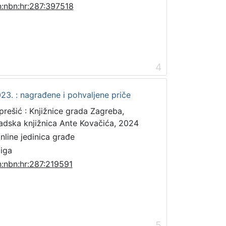
n:nbn:hr:287:397518
4
23. : nagrađene i pohvaljene priče
prešić : Knjižnice grada Zagreba,
adska knjižnica Ante Kovačića, 2024
online jedinica građe
jiga
n:nbn:hr:287:219591
5