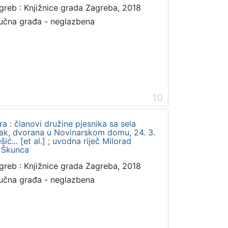
greb : Knjižnice grada Zagreba, 2018
učna građa - neglazbena
10
a : članovi družine pjesnika sa sela
etak, dvorana u Novinarskom domu, 24. 3.
ić... [et al.] ; uvodna riječ Milorad
v Škunca
greb : Knjižnice grada Zagreba, 2018
učna građa - neglazbena