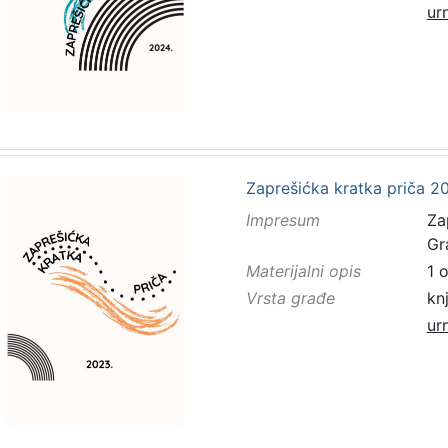
ur
Zaprešićka kratka priča 20
Impresum
Za
Gr
Materijalni opis
1 
Vrsta građe
kn
ur