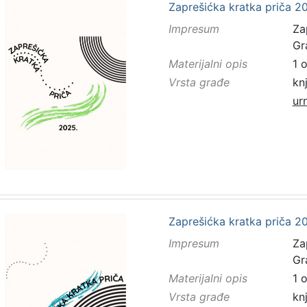
Zaprešićka kratka priča 20
Impresum
Za
Gr
Materijalni opis
1 
Vrsta građe
kn
ur
Zaprešićka kratka priča 20
Impresum
Za
Gr
Materijalni opis
1 
Vrsta građe
kn