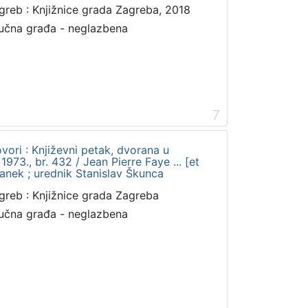
greb : Knjižnice grada Zagreba, 2018
učna građa - neglazbena
7
vori : Književni petak, dvorana u
73., br. 432 / Jean Pierre Faye ... [et
franek ; urednik Stanislav Škunca
greb : Knjižnice grada Zagreba
učna građa - neglazbena