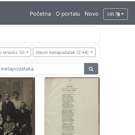
Početna
O portalu
Novo
HR
o stranici: 50
Glavni metapodatak (Z->A)