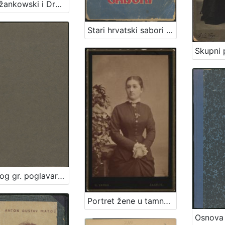
V. Rožankowski i Drug : litografički zavod, knjigo i kamenotiskara, tvornica etiketa : 1898-1913
Stari hrvatski sabori / Rudolf Horvat
Predlog gr. poglavarstva glede bolnice milosrdne braće : [U Zagrebu, 30. studenoga 1896] / [Mošinsky]
Portret žene u tamnoj haljini / G. Varga