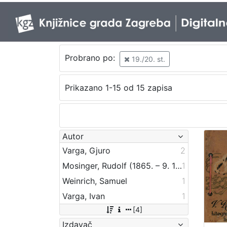
Probrano po:
19./20. st.
Prikazano 1-15 od 15 zapisa
Autor
Varga, Gjuro
2
Mosinger, Rudolf (1865. – 9. 10. 1918.)
1
Weinrich, Samuel
1
Varga, Ivan
1
[4]
Izdavač