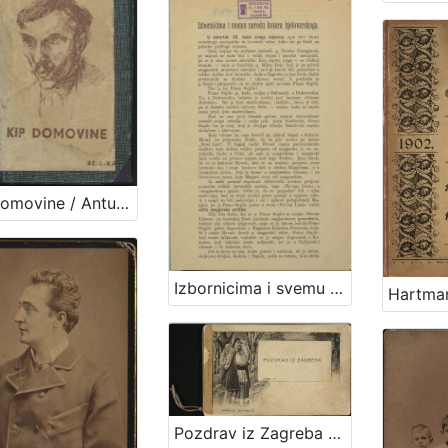
Kip domovine / Antun Gustav Matoš
Izbornicima i svemu narodu kotara bjelovarskoga / [Stjepan Radić, predsjednik glavnoga odbora Hrvatske Seljačke Pučke Stranke i njezin kandidat za kotar bjelovarski]
Pozdrav iz Zagreba / R. Mosinger, Zagreb