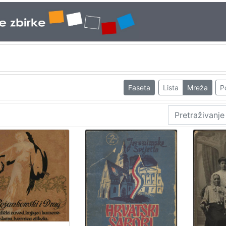
Faseta
Lista
Mreža
P