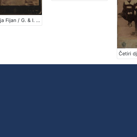
Andrija Fijan / G. & I. Varga