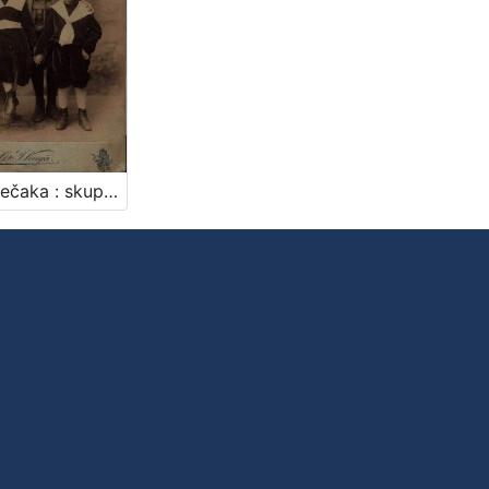
Četiri dječaka : skupni portret / G .& I. Varga