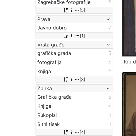
Zagrebačke fotografije
2
[5]
Prava
Javno dobro
7
[1]
Vrsta građe
grafička građa
5
fotografija
4
knjiga
2
[3]
Zbirka
Grafička građa
5
Knjige
4
Rukopisi
1
Sitni tisak
1
[4]