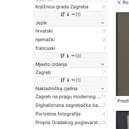
Knjižnice grada Zagreba
6
[1]
Jezik
hrvatski
5
njemački
2
francuski
1
[3]
Mjesto izdanja
Zagreb
7
[1]
Nakladnička cjelina
Zagreb na pragu modernog doba
11
Digitalizirana zagrebačka baština
7
Portretne fotografije
4
Propisi Gradskog poglavarstva
3