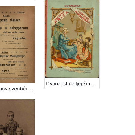
Dvanaest najljepših priča i narodnih pripovijedaka
Hartmanov sveobći popis stanova sa podpunim adresarom oblasti, ureda, obrtnika i trgovaca kralj. slobodnoga i glavnoga grada Zagreba : prvi tečaj sa slikom gradonačelnika i tlorisom gradskim = Hartman's allgemeiner Wohnungsanzeiger nebst vollständigem Behörden-, Handels-, und Gewerbe- Adressbuch der köngl. frei- u. Landeshauptstadt Agrem : erster Jahrgang mit dem portrait des Bürgermeisters der St