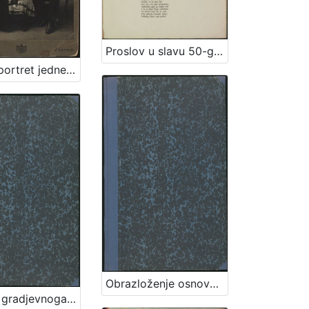
Proslov u slavu 50-godišnjice književnoga rada Gjure Stjepana Deželića / spjevao Božidar Kukuljević Sakcinski
Skupni portret jedne obitelji / S. Weinrich
Obrazloženje osnove gradjevnoga reda za slob. i kralj. glavni grad Zagreb / sastavio gradski viećnik Adolf Hudovski po nalogu gradskoga načelnika Adolfa Mošinsky-a
Osnova gradjevnoga reda za slob. i kralj. glavni grad Zagreb / sastavio gradski viećnik Adolf Hudovski po nalogu gradskoga načelnika Adolfa Mošinsky-a