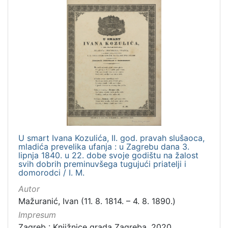
Grafička građa
4
Serijske publikacije
1
[
4
]
U smart Ivana Kozulića, II. god. pravah slušaoca,
mladića prevelika ufanja : u Zagrebu dana 3.
lipnja 1840. u 22. dobe svoje godištu na žalost
svih dobrih preminuvšega tugujući priatelji i
domorodci / I. M.
Autor
Mažuranić, Ivan (11. 8. 1814. – 4. 8. 1890.)
Impresum
Zagreb : Knjižnice grada Zagreba, 2020