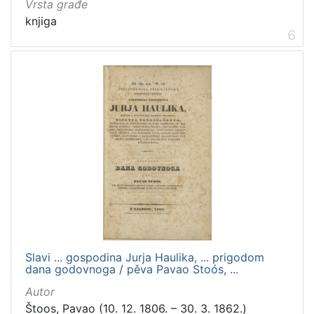
Vrsta građe
knjiga
6
Slavi ... gospodina Jurja Haulika, ... prigodom
dana godovnoga / pěva Pavao Stoós, ...
Autor
Štoos, Pavao (10. 12. 1806. – 30. 3. 1862.)