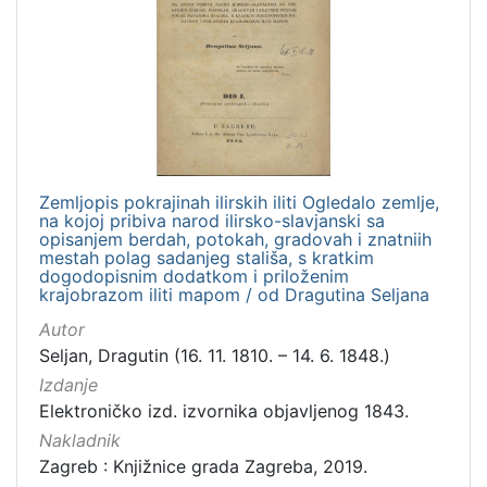
1
]
Jezik
hrvatski
16
njemački
1
Zemljopis pokrajinah ilirskih iliti Ogledalo zemlje,
na kojoj pribiva narod ilirsko-slavjanski sa
[
opisanjem berdah, potokah, gradovah i znatniih
2
mestah polag sadanjeg stališa, s kratkim
]
dogodopisnim dodatkom i priloženim
krajobrazom iliti mapom / od Dragutina Seljana
Mjesto
izdanja
Autor
Seljan, Dragutin (16. 11. 1810. – 14. 6. 1848.)
Zagreb
6
Izdanje
Elektroničko izd. izvornika objavljenog 1843.
Nakladnik
[
Zagreb : Knjižnice grada Zagreba, 2019.
1