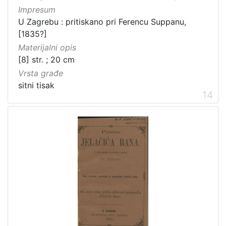
Impresum
U Zagrebu : pritiskano pri Ferencu Suppanu,
[1835?]
Materijalni opis
[8] str. ; 20 cm
Vrsta građe
sitni tisak
14