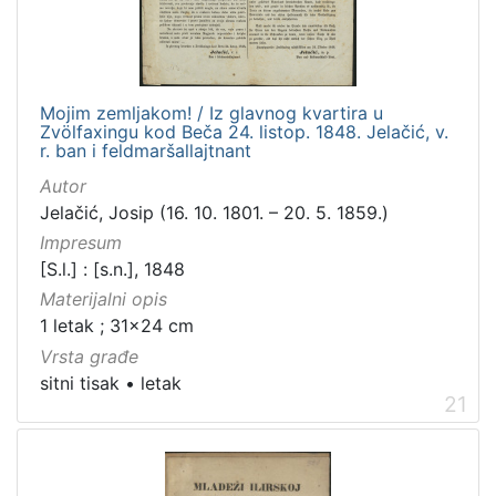
Mojim zemljakom! / Iz glavnog kvartira u
Zvölfaxingu kod Beča 24. listop. 1848. Jelačić, v.
r. ban i feldmaršallajtnant
Autor
Jelačić, Josip (16. 10. 1801. – 20. 5. 1859.)
Impresum
[S.l.] : [s.n.], 1848
Materijalni opis
1 letak ; 31x24 cm
Vrsta građe
sitni tisak
•
letak
21