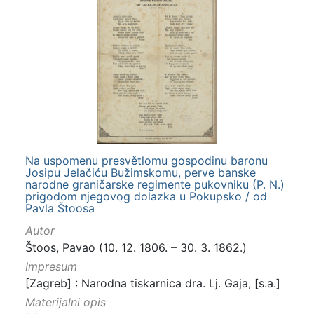
Na uspomenu presvětlomu gospodinu baronu
Josipu Jelačiću Bužimskomu, perve banske
narodne graničarske regimente pukovniku (P. N.)
prigodom njegovog dolazka u Pokupsko / od
Pavla Štoosa
Autor
Štoos, Pavao (10. 12. 1806. – 30. 3. 1862.)
Impresum
[Zagreb] : Narodna tiskarnica dra. Lj. Gaja, [s.a.]
Materijalni opis