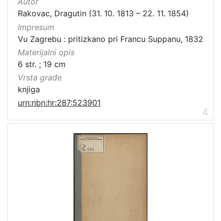
Autor
Rakovac, Dragutin (31. 10. 1813 – 22. 11. 1854)
Impresum
Vu Zagrebu : pritizkano pri Francu Suppanu, 1832
Materijalni opis
6 str. ; 19 cm
Vrsta građe
knjiga
urn:nbn:hr:287:523901
4