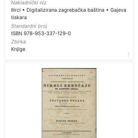
Nakladnički niz
]
Ilirci
•
Digitalizirana zagrebačka baština
•
Gajeva
Nakladnička
tiskara
cjelina
Standardni broj
Ilirci
20
ISBN 978-953-337-129-0
Digitalizirana zagrebačka baština
11
Zbirka
Gajeva tiskara
5
Knjige
1
Zagreb na pragu modernog doba
2
Rječnici
1
[
5
]
Prava
Javno dobro
6