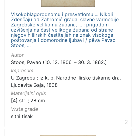
[
Visokoblagorodnomu i presvetlomu ... Nikoli
Zdenčaju od Zahromić grada, slavne varmedije
1
Zagrebske velikomu županu, ... : prigodom
]
uzvišenja na čast velikoga župana od strane
Vrsta
njegovih ilirskih čestiteljah na znak visokoga
poštovanja i domorodne ljubavi / pěva Pavao
građe
Stoos, ...
knjiga
3
Autor
sitni tisak
2
Štoos, Pavao (10. 12. 1806. – 30. 3. 1862.)
serijska građa
1
Impresum
U Zagrebu : iz k. p. Narodne ilirske tiskarne dra.
Ljudevita Gaja, 1838
Materijalni opis
[
[4] str. ; 28 cm
3
Vrsta građe
]
sitni tisak
Zbirka
2
Sitni tisak
14
Knjige
5