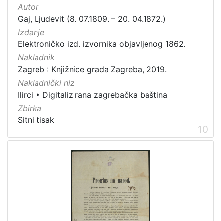
Autor
Gaj, Ljudevit (8. 07.1809. – 20. 04.1872.)
Izdanje
Elektroničko izd. izvornika objavljenog 1862.
Nakladnik
Zagreb : Knjižnice grada Zagreba, 2019.
Nakladnički niz
Ilirci
•
Digitalizirana zagrebačka baština
Zbirka
Sitni tisak
10