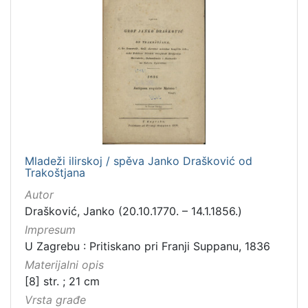
Mladeži ilirskoj / spěva Janko Drašković od
Trakoštjana
Autor
Drašković, Janko (20.10.1770. – 14.1.1856.)
Impresum
U Zagrebu : Pritiskano pri Franji Suppanu, 1836
Materijalni opis
[8] str. ; 21 cm
Vrsta građe