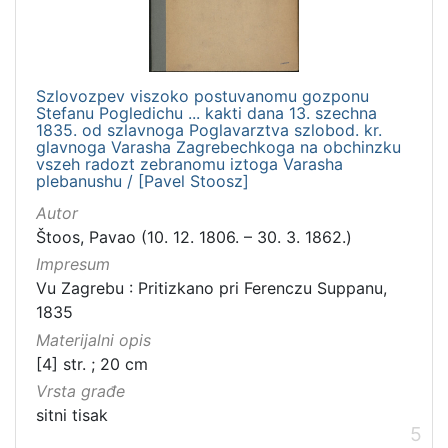
Szlovozpev viszoko postuvanomu gozponu
Stefanu Pogledichu ... kakti dana 13. szechna
1835. od szlavnoga Poglavarztva szlobod. kr.
glavnoga Varasha Zagrebechkoga na obchinzku
vszeh radozt zebranomu iztoga Varasha
plebanushu / [Pavel Stoosz]
Autor
Štoos, Pavao (10. 12. 1806. – 30. 3. 1862.)
Impresum
Vu Zagrebu : Pritizkano pri Ferenczu Suppanu,
1835
Materijalni opis
[4] str. ; 20 cm
Vrsta građe
sitni tisak
5