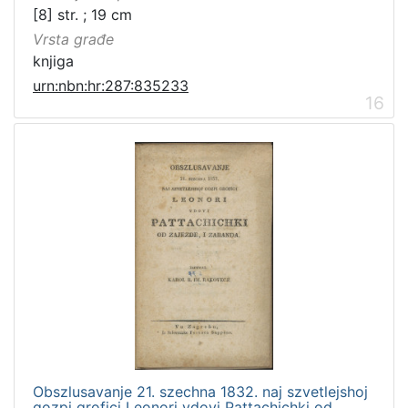
[8] str. ; 19 cm
Vrsta građe
knjiga
urn:nbn:hr:287:835233
16
Obszlusavanje 21. szechna 1832. naj szvetlejshoj
gozpi grofici Leonori vdovi Pattachichki od