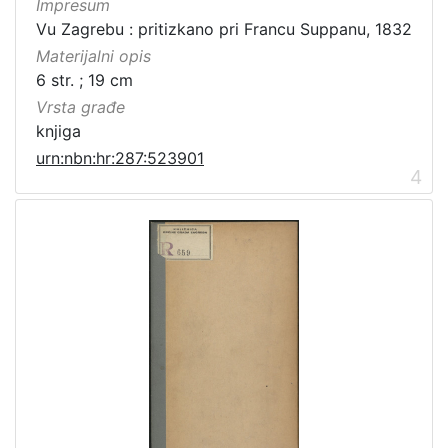
Impresum
Vu Zagrebu : pritizkano pri Francu Suppanu, 1832
Materijalni opis
6 str. ; 19 cm
Vrsta građe
knjiga
urn:nbn:hr:287:523901
4