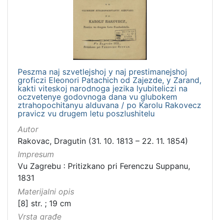
Peszma naj szvetlejshoj y naj prestimanejshoj
groficzi Eleonori Patachich od Zajezde, y Zarand,
kakti viteskoj narodnoga jezika lyubiteliczi na
oczvetenye godovnoga dana vu glubokem
ztrahopochitanyu alduvana / po Karolu Rakovecz
pravicz vu drugem letu poszlushitelu
Autor
Rakovac, Dragutin (31. 10. 1813 – 22. 11. 1854)
Impresum
Vu Zagrebu : Pritizkano pri Ferenczu Suppanu,
1831
Materijalni opis
[8] str. ; 19 cm
Vrsta građe