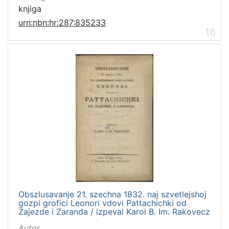
knjiga
urn:nbn:hr:287:835233
16
Obszlusavanje 21. szechna 1832. naj szvetlejshoj
gozpi grofici Leonori vdovi Pattachichki od
Zajezde i Zaranda / izpeval Karol B. Im. Rakovecz
Autor