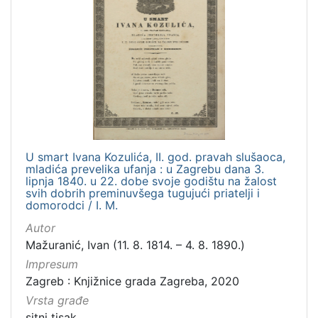
Grafička građa
4
Serijske publikacije
1
[
4
]
U smart Ivana Kozulića, II. god. pravah slušaoca,
mladića prevelika ufanja : u Zagrebu dana 3.
lipnja 1840. u 22. dobe svoje godištu na žalost
svih dobrih preminuvšega tugujući priatelji i
domorodci / I. M.
Autor
Mažuranić, Ivan (11. 8. 1814. – 4. 8. 1890.)
Impresum
Zagreb : Knjižnice grada Zagreba, 2020
Vrsta građe
sitni tisak