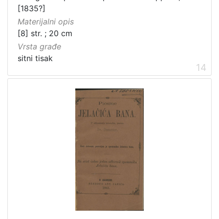
[1835?]
Materijalni opis
[8] str. ; 20 cm
Vrsta građe
sitni tisak
14