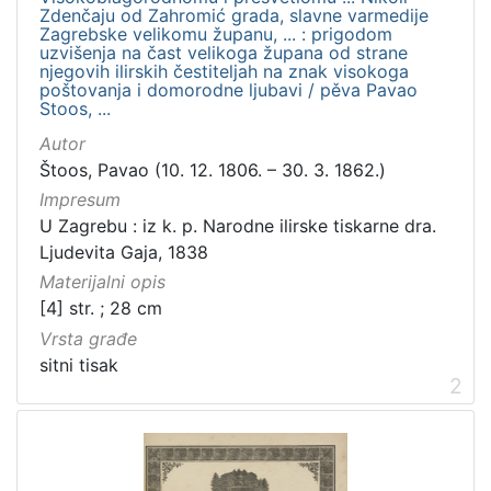
Zdenčaju od Zahromić grada, slavne varmedije
Zagrebske velikomu županu, ... : prigodom
[
uzvišenja na čast velikoga župana od strane
njegovih ilirskih čestiteljah na znak visokoga
1
poštovanja i domorodne ljubavi / pěva Pavao
]
Stoos, ...
Vrsta
Autor
građe
Štoos, Pavao (10. 12. 1806. – 30. 3. 1862.)
knjiga
3
Impresum
sitni tisak
2
U Zagrebu : iz k. p. Narodne ilirske tiskarne dra.
serijska građa
1
Ljudevita Gaja, 1838
Materijalni opis
[4] str. ; 28 cm
Vrsta građe
[
sitni tisak
3
2
]
Zbirka
Sitni tisak
14
Knjige
5