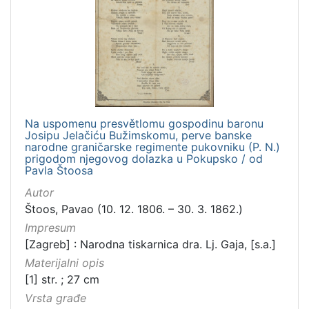
Na uspomenu presvětlomu gospodinu baronu
Josipu Jelačiću Bužimskomu, perve banske
narodne graničarske regimente pukovniku (P. N.)
prigodom njegovog dolazka u Pokupsko / od
Pavla Štoosa
Autor
Štoos, Pavao (10. 12. 1806. – 30. 3. 1862.)
Impresum
[Zagreb] : Narodna tiskarnica dra. Lj. Gaja, [s.a.]
Materijalni opis
[1] str. ; 27 cm
Vrsta građe