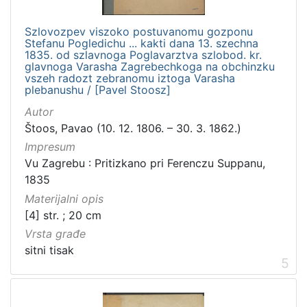
Szlovozpev viszoko postuvanomu gozponu
Stefanu Pogledichu ... kakti dana 13. szechna
1835. od szlavnoga Poglavarztva szlobod. kr.
glavnoga Varasha Zagrebechkoga na obchinzku
vszeh radozt zebranomu iztoga Varasha
plebanushu / [Pavel Stoosz]
Autor
Štoos, Pavao (10. 12. 1806. – 30. 3. 1862.)
Impresum
Vu Zagrebu : Pritizkano pri Ferenczu Suppanu,
1835
Materijalni opis
[4] str. ; 20 cm
Vrsta građe
sitni tisak
5