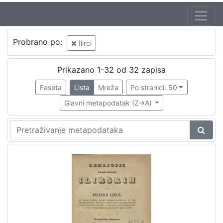
Autor
Probrano po:
Ilirci
Gaj, Ljudevit (8. 07.1809. – 20. 04.1872.)
2
Seljan, Dragutin (16. 11. 1810. – 14. 6. 1848.)
2
Prikazano 1-32 od 32 zapisa
Kukuljević Sakcinski, Ivan (29. 5. 1816. – 1. 8. 1889.)
1
Faseta
Lista
Mreža
Po stranici: 50
Glavni metapodatak (Z->A)
[
3
]
Izdavač
Knjižnice grada Zagreba
6
[