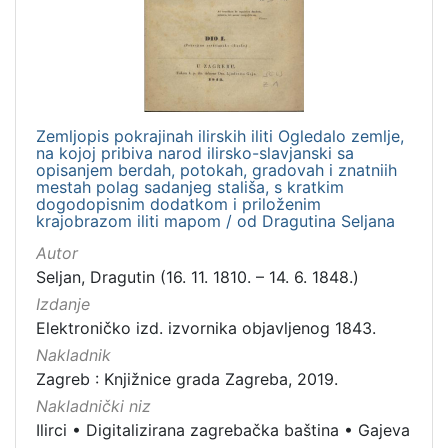
1
]
Jezik
hrvatski
16
njemački
1
Zemljopis pokrajinah ilirskih iliti Ogledalo zemlje,
na kojoj pribiva narod ilirsko-slavjanski sa
opisanjem berdah, potokah, gradovah i znatniih
mestah polag sadanjeg stališa, s kratkim
dogodopisnim dodatkom i priloženim
[
krajobrazom iliti mapom / od Dragutina Seljana
2
]
Autor
Mjesto
Seljan, Dragutin (16. 11. 1810. – 14. 6. 1848.)
izdanja
Izdanje
Zagreb
6
Elektroničko izd. izvornika objavljenog 1843.
Nakladnik
Zagreb : Knjižnice grada Zagreba, 2019.
Nakladnički niz
[
Ilirci
•
Digitalizirana zagrebačka baština
•
Gajeva
1