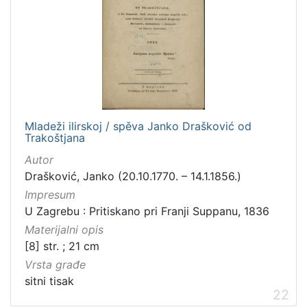
Mladeži ilirskoj / spěva Janko Drašković od
Trakoštjana
Autor
Drašković, Janko (20.10.1770. – 14.1.1856.)
Impresum
U Zagrebu : Pritiskano pri Franji Suppanu, 1836
Materijalni opis
[8] str. ; 21 cm
Vrsta građe
sitni tisak
22