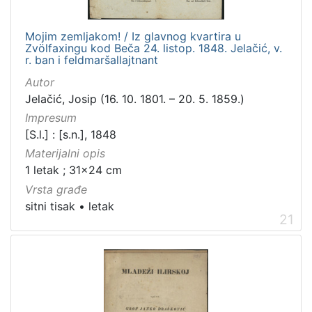
Mojim zemljakom! / Iz glavnog kvartira u
Zvölfaxingu kod Beča 24. listop. 1848. Jelačić, v.
r. ban i feldmaršallajtnant
Autor
Jelačić, Josip (16. 10. 1801. – 20. 5. 1859.)
Impresum
[S.l.] : [s.n.], 1848
Materijalni opis
1 letak ; 31x24 cm
Vrsta građe
sitni tisak
•
letak
21