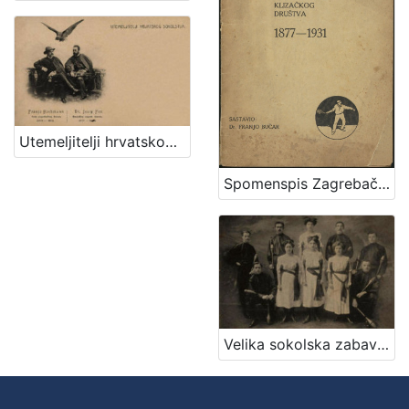
Utemeljitelji hrvatskog sokolstva : Franjo Hochmann : Dr. Josip Fon / R. Mosinger
Spomenspis Zagrebačkog klizačkog društva : 1877-1931 / sastavio Franjo Bučar
Velika sokolska zabava "Zagrebački zbor" : grupa sokolica i sokola