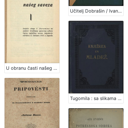
Učitelj Dobrašin / Ivana Trnskoga
U obranu časti našeg saveza / izvješće V. Haramina na sjednici Središnjeg upravnog odbora Općeg radničkog saveza Jugoslavije održanog 12. februara 1933. u Zagrebu
Tugomila : sa slikama / napisala Jagoda Truhelka