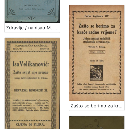
Zdravlje / napisao M. [Milan] Amruš
Zašto se borimo za kraće radno vrijeme? : jedan zadatak radničkih strukovnih organizacija / obradio V. Bukšeg