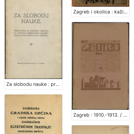
Zagreb i okolica : kažiput za urodjenike i strance : sa 43 slike i 2 nacrta / složio A. Hudovski
Za slobodu nauke : predstavka za Narodnu skupštinu povodom predstavke Akadem. senata Sveučilišta SHS u Zagrebu / [Branko Vodnik ... et al.]
Zagreb : 1910.-1913. / [napisao Vjekoslav Klaić]