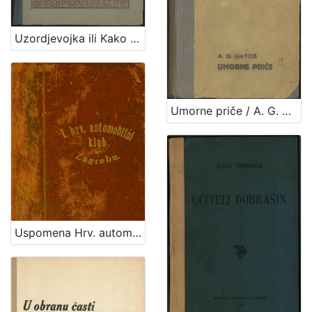
Uzordjevojka ili Kako da djevojka omili Bogu i ljudem / sastavio Josip Gall
Umorne priče / A. G. Matoš
Uspomena Hrv. automobilsk. kluba u Zagrebu