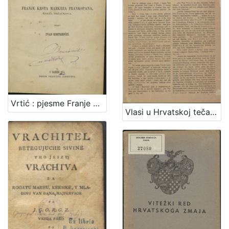
Vrtić : pjesme Franje Krsta markeza Frankopana, kneza Tržačkoga / izdao Ivan Kostrenčić
Vlasi u Hrvatskoj tečajem 14. i 15. stoljeća / [Vjekoslav Klaić]