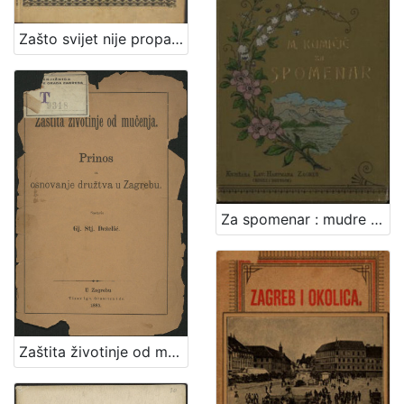
Zašto svijet nije propao i druge šaljive pripovijesti iz Srijema / Isa Velikanović
Za spomenar : mudre izreke iz naše književnosti / pribrala Marija Kumičić. Zagreb, [1896]. [Knjiga]
Zaštita životinje od mučenja : prinos za osnovanje družtva u Zagrebu / sastavio Gj. Stj. Dežalić