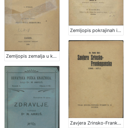
Zemljopis pokrajinah ilirskih iliti Ogledalo zemlje, na kojoj pribiva narod ilirsko-slavjanski sa opisanjem berdah, potokah, gradovah i znatniih mestah polag sadanjeg stališa, s kratkim dogodopisnim dodatkom i priloženim krajobrazom iliti mapom / od Dragutina Seljana
Zemljopis zemalja u kojih obitavaju Hrvati
Zavjera Zrinsko-Frankopanska : (1664.-1671.) / Ferdo Šišić