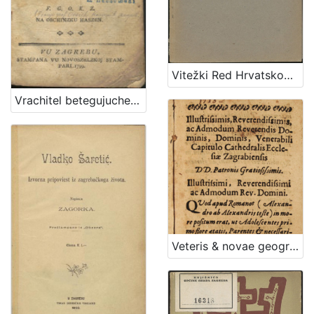
Vitežki Red Hrvatskoga Zmaja
Vrachitel betegujuche sivine tho jeszt Vrachtva za rogatu marhu, kermke, y mladinu / van dana najpervich po J. G. O. R. G. Z. ; vezda pako po F. G. O. K. Z. na obchinzku haszen
Veteris & novae geographiae compendiosa congeries. Seu Compendiosa expositio geographica Europae, Asiae, Africae, Americaeque tipo data, dum in almo caesareo Societatis Jesu Gymnasio Zagrabiensi mense Augusto, die Theses ex Universa Philosophia defenderet ... Andreas Svehar Croata Petriniensis / Praeside r.p. Jacobo Peiaczevich e Soc. Jesu aa. ll. & Philosophiae Professore