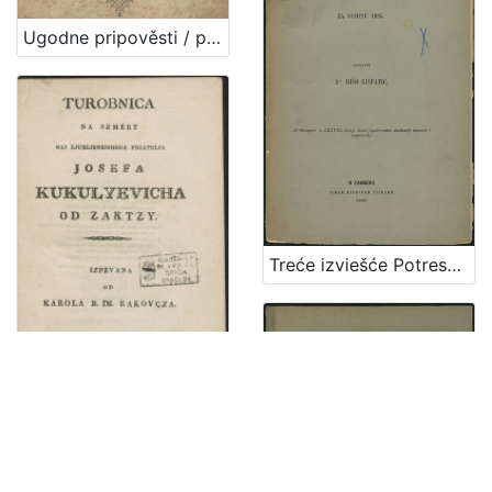
Ugodne pripověsti / pridělane iz italianskoga u ilirski jezik po Antunu Russi
Treće izviešće Potresnoga odbora za godinu 1885. / sastavio Mišo Kišpatić
Turobnica na szmert naj ljubljenejshega priatelja Josefa Kukulyevicha od Zaktzy / izpevana od Karola B. Im. Rakovcza