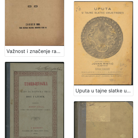
Važnost i značenje radničkih udruženja / Vilim Bukšeg
Uputa u tajne slatke umjetnosti : [150 izabranih najfinijih recepta za kolače] / sastavio i izdao Jovan Ristić