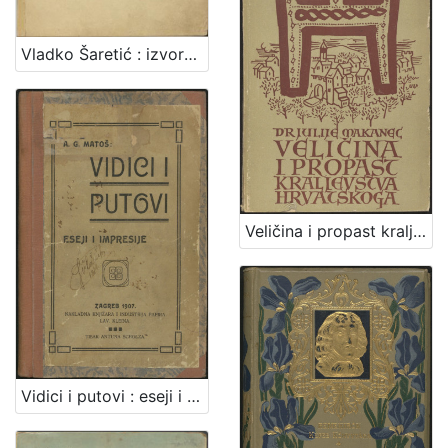
Vladko Šaretić : izvorna pripoviest iz zagrebačkoga života / napisala Zagorka
Veličina i propast kraljevstva hrvatskoga / Julije Makanec
Vidici i putovi : eseji i impresije / A. G. Matoš