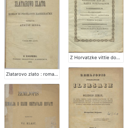
Z Horvatzke vittie dobro poselenye vuchinyeno kad je bana nasztavlenye : vu Zagrebu meszecza veliko-messnyaka dan XXXI. letta 1785
Zlatarovo zlato : roman iz prošlosti zagrebačke / napisao ga August Šenoa