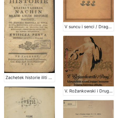
V suncu i senci / Dragutin M. Domjanić ; [zredila, nakinčila i z rukom na kamen napisala Olga Höcker]
Zachetek historie iliti Kratki y lehkek nachin mlade lyudi historie nauchiti : knisicza perva : historia Szvetoga Piszma / od Jednoga Massnika iz Tovarustva Jesussevoga z-diachkem jezikom popiszan ; od drugoga pak na horvaczki obernyen za skole toga iztoga tovarustva
V. Rožankowski i Drug : litografički zavod, knjigo i kamenotiskara, tvornica etiketa : 1898-1913