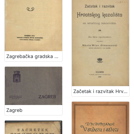
Zagrebačka gradska općina i njezin odnošaj prema Zagrebačkom električnom tramvaju dioničarskom društvu
Začetak i razvitak Hrvatskog kazališta sa stručnog stanovišta : za šire općinstvo / napisao Nikola Milan (Simeonović)
Zagreb