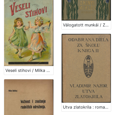
Válogatott munkái / Zrinyi Miklós ; bevezetéssel és jegyzetekkel ellátta Négyes László
Veseli stihovi / Milka Pogačić
Utva zlatokrila : romantički ep u 5 pjevanja / Vladimir Nazor ; uvod napisao A. Bazala