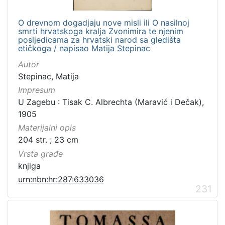
O drevnom dogadjaju nove misli ili O nasilnoj
smrti hrvatskoga kralja Zvonimira te njenim
posljedicama za hrvatski narod sa gledišta
etičkoga / napisao Matija Stepinac
Autor
Stepinac, Matija
Impresum
U Zagebu : Tisak C. Albrechta (Maravić i Dečak),
1905
Materijalni opis
204 str. ; 23 cm
Vrsta građe
knjiga
urn:nbn:hr:287:633036
231