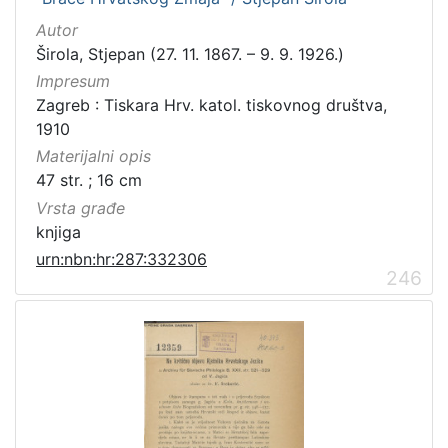
Autor
Širola, Stjepan (27. 11. 1867. – 9. 9. 1926.)
Impresum
Zagreb : Tiskara Hrv. katol. tiskovnog društva,
1910
Materijalni opis
47 str. ; 16 cm
Vrsta građe
knjiga
urn:nbn:hr:287:332306
246