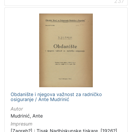
237
Obdanište i njegova važnost za radničko
osiguranje / Ante Mudrinić
Autor
Mudrinić, Ante
Impresum
[Zagreb?] : Tisak Nadbiskupske tiskare, [1926?]