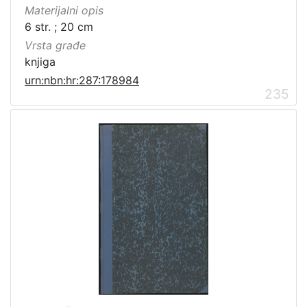
Materijalni opis
6 str. ; 20 cm
Vrsta građe
knjiga
urn:nbn:hr:287:178984
235