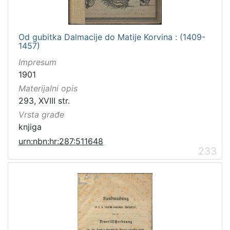
Od gubitka Dalmacije do Matije Korvina : (1409-
1457)
Impresum
1901
Materijalni opis
293, XVIII str.
Vrsta građe
knjiga
urn:nbn:hr:287:511648
233