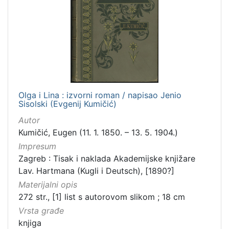
[
1
0
0
]
Izdavač
Knjižnice grada Zagreba
98
Olga i Lina : izvorni roman / napisao Jenio
Sisolski (Evgenij Kumičić)
Autor
[
Kumičić, Eugen (11. 1. 1850. – 13. 5. 1904.)
1
]
Impresum
Jezik
Zagreb : Tisak i naklada Akademijske knjižare
Lav. Hartmana (Kugli i Deutsch), [1890?]
hrvatski
95
Materijalni opis
latinski
12
272 str., [1] list s autorovom slikom ; 18 cm
njemački
12
Vrsta građe
češki
2
knjiga