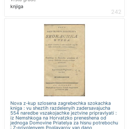
knjiga
242
Nova z-kup szlosena zagrebechka szokachka
kniga : vu sheztih razdelenyih zadersavajucha
554 naredbe vszakojachke jeztvine pripravlyati :
iz Nemshkoga na Horvatzko preneshena od
jednoga Domovine Priatelya za hisnu potrebochu
: Z-privolenyem Poglavarov van dano