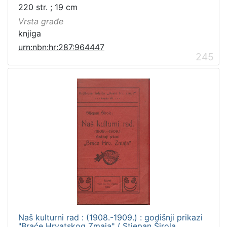
220 str. ; 19 cm
Vrsta građe
knjiga
urn:nbn:hr:287:964447
245
Naš kulturni rad : (1908.-1909.) : godišnji prikazi
"Braće Hrvatskog Zmaja" / Stjepan Širola