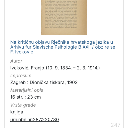
Na kritičnu objavu Rječnika hrvatskoga jezika u
Arhivu fur Slavische Psihologie B XXII / obzire se
F. Iveković
Autor
Iveković, Franjo (10. 9. 1834. – 2. 3. 1914.)
Impresum
Zagreb : Dionička tiskara, 1902
Materijalni opis
16 str. ; 23 cm
Vrsta građe
knjiga
urn:nbn:hr:287:220780
247