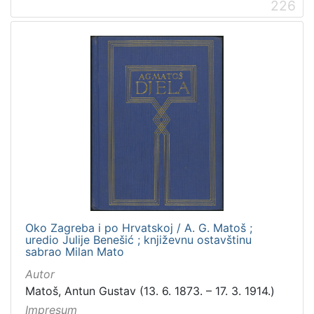
226
talijanski
2
španjolski
2
danski
2
ukrajinski
1
mađarski
1
francuski
1
[
1
4
]
Oko Zagreba i po Hrvatskoj / A. G. Matoš ;
Mjesto
uredio Julije Benešić ; književnu ostavštinu
sabrao Milan Mato
izdanja
Autor
Zagreb
182
Matoš, Antun Gustav (13. 6. 1873. – 17. 3. 1914.)
Impresum