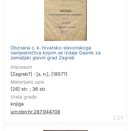
Obznana c. k. hrvatsko-slavonskoga
namjestničtva kojom se izdaje Gasnik za
zemaljski glavni grad Zagreb
Impresum
[Zagreb?] : [s. n.], [1857?]
Materijalni opis
[26] str. ; 36 str.
Vrsta građe
knjiga
urn:nbn:hr:287:944708
234