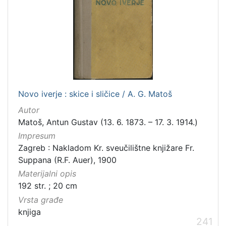
Novo iverje : skice i sličice / A. G. Matoš
Autor
Matoš, Antun Gustav (13. 6. 1873. – 17. 3. 1914.)
Impresum
Zagreb : Nakladom Kr. sveučilištne knjižare Fr.
Suppana (R.F. Auer), 1900
Materijalni opis
192 str. ; 20 cm
Vrsta građe
knjiga
241