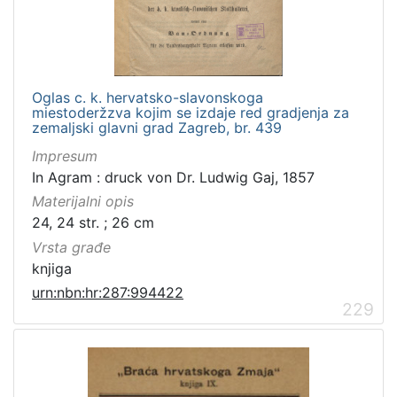
[
1
Oglas c. k. hervatsko-slavonskoga
]
miestoderžzva kojim se izdaje red gradjenja za
zemaljski glavni grad Zagreb, br. 439
Zbirka
Knjige
279
Impresum
In Agram : druck von Dr. Ludwig Gaj, 1857
Knjige za djecu i mladež
43
Materijalni opis
24, 24 str. ; 26 cm
Vrsta građe
[
knjiga
2
urn:nbn:hr:287:994422
]
229