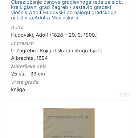
Obrazloženje osnove gradjevnoga reda za slob. i
kralj. glavni grad Zagreb / sastavio gradski
viećnik Adolf Hudovski po nalogu gradskoga
načelnika Adolfa Mošinsky-a
Autor
Hudovski, Adolf (1828 – 29. 9. 1900.)
Impresum
U Zagrebu : Knjigotiskara i litografija C.
Albrechta, 1894
Materijalni opis
25 str. ; 33 cm
Vrsta građe
knjiga
236