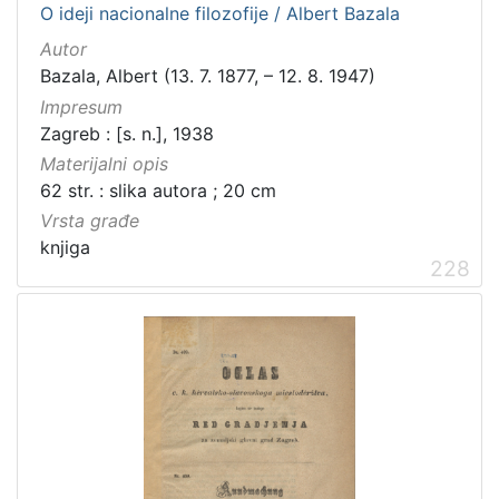
O ideji nacionalne filozofije / Albert Bazala
Autor
Bazala, Albert (13. 7. 1877, – 12. 8. 1947)
[
2
Impresum
1
Zagreb : [s. n.], 1938
]
Materijalni opis
Prava
62 str. : slika autora ; 20 cm
Javno dobro
71
Vrsta građe
Zaštićeno autorskim pravom
14
knjiga
228
[
2
]
Vrsta
građe
knjiga
183