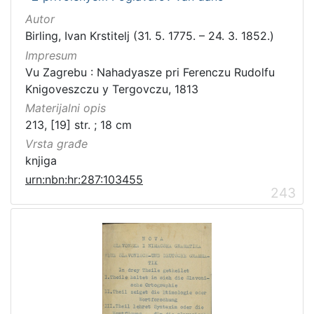
Autor
Birling, Ivan Krstitelj (31. 5. 1775. – 24. 3. 1852.)
Impresum
Vu Zagrebu : Nahadyasze pri Ferenczu Rudolfu
Knigoveszczu y Tergovczu, 1813
Materijalni opis
213, [19] str. ; 18 cm
Vrsta građe
knjiga
urn:nbn:hr:287:103455
243