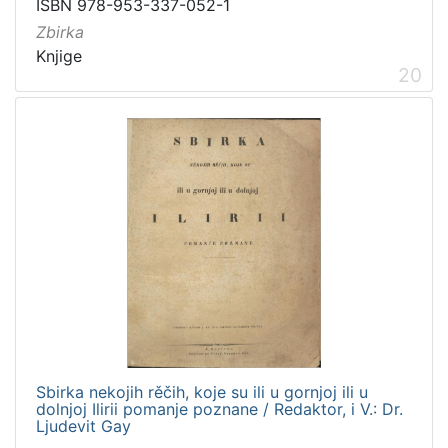
ISBN 978-953-337-052-1
Zbirka
Knjige
20
Sbirka nekojih rěčih, koje su ili u gornjoj ili u
dolnjoj Ilirii pomanje poznane / Redaktor, i V.: Dr.
Ljudevit Gay