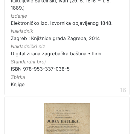
Kukuljević Sakcinski, Ivan (29. 5. 1816. – 1. 8.
1889.)
Izdanje
Elektroničko izd. izvornika objavljenog 1848.
Nakladnik
Zagreb : Knjižnice grada Zagreba, 2014
Nakladnički niz
Digitalizirana zagrebačka baština
•
Ilirci
Standardni broj
ISBN 978-953-337-038-5
Zbirka
Knjige
16