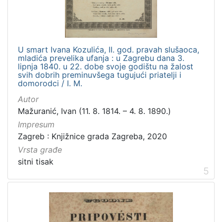
U smart Ivana Kozulića, II. god. pravah slušaoca,
mladića prevelika ufanja : u Zagrebu dana 3.
lipnja 1840. u 22. dobe svoje godištu na žalost
svih dobrih preminuvšega tugujući priatelji i
domorodci / I. M.
Autor
Mažuranić, Ivan (11. 8. 1814. – 4. 8. 1890.)
Impresum
Zagreb : Knjižnice grada Zagreba, 2020
Vrsta građe
sitni tisak
5