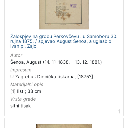
[
1
6
]
Izdavač
Knjižnice grada Zagreba
17
Žalospjev na grobu Perkovčevu : u Samoboru 30.
rujna 1875. / spjevao August Šenoa, a uglasbio
Ivan pl. Zajc
Autor
Šenoa, August (14. 11. 1838. – 13. 12. 1881.)
[
1
Impresum
]
U Zagrebu : Dionička tiskarna, [1875?]
Jezik
Materijalni opis
hrvatski
18
[1] list ; 33 cm
njemački
2
Vrsta građe
sitni tisak
1
[