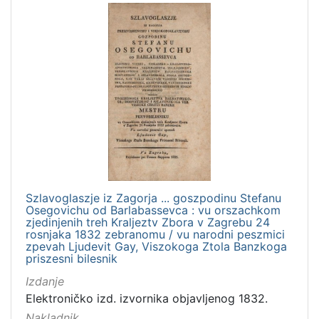
Szlavoglaszje iz Zagorja ... goszpodinu Stefanu
Osegovichu od Barlabassevca : vu orszachkom
zjedinjenih treh Kraljeztv Zbora v Zagrebu 24
rosnjaka 1832 zebranomu / vu narodni peszmici
zpevah Ljudevit Gay, Viszokoga Ztola Banzkoga
priszesni bilesnik
Izdanje
Elektroničko izd. izvornika objavljenog 1832.
Nakladnik