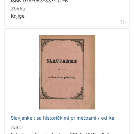
ISBN 978-953-337-101-6
Zbirka
Knjige
15
Slavjanke : sa historičkimi primetbami / od Xa.
Autor