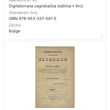
Nakladnički niz
Digitalizirana zagrebačka baština
•
Ilirci
Standardni broj
[
ISBN 978-953-337-041-5
4
]
Zbirka
Prava
Knjige
2
Javno dobro
14
[
1
]
Vrsta
građe
knjiga
31
sitni tisak
3
notna građa
1