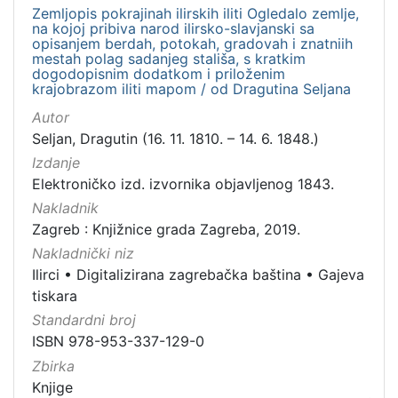
serijska građa
1
Zemljopis pokrajinah ilirskih iliti Ogledalo zemlje,
na kojoj pribiva narod ilirsko-slavjanski sa
opisanjem berdah, potokah, gradovah i znatniih
mestah polag sadanjeg stališa, s kratkim
dogodopisnim dodatkom i priloženim
krajobrazom iliti mapom / od Dragutina Seljana
[
4
Autor
]
Seljan, Dragutin (16. 11. 1810. – 14. 6. 1848.)
Zbirka
Izdanje
Knjige
33
Elektroničko izd. izvornika objavljenog 1843.
Sitni tisak
16
Nakladnik
Zagreb : Knjižnice grada Zagreba, 2019.
Grafička građa
4
Nakladnički niz
Notni zapisi
1
Ilirci
•
Digitalizirana zagrebačka baština
•
Gajeva
Serijske publikacije
1
tiskara
Standardni broj
ISBN 978-953-337-129-0
[
Zbirka
5
Knjige