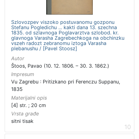
Szlovozpev viszoko postuvanomu gozponu
Stefanu Pogledichu ... kakti dana 13. szechna
1835. od szlavnoga Poglavarztva szlobod. kr.
glavnoga Varasha Zagrebechkoga na obchinzku
vszeh radozt zebranomu iztoga Varasha
plebanushu / [Pavel Stoosz]
Autor
Štoos, Pavao (10. 12. 1806. – 30. 3. 1862.)
Impresum
Vu Zagrebu : Pritizkano pri Ferenczu Suppanu,
1835
Materijalni opis
[4] str. ; 20 cm
Vrsta građe
sitni tisak
10