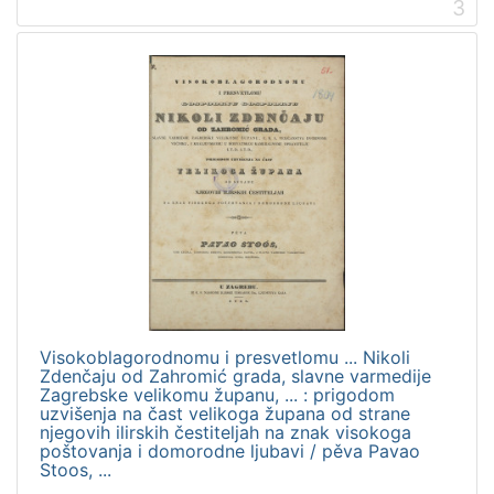
]
3
Visokoblagorodnomu i presvetlomu ... Nikoli
Zdenčaju od Zahromić grada, slavne varmedije
Zagrebske velikomu županu, ... : prigodom
uzvišenja na čast velikoga župana od strane
njegovih ilirskih čestiteljah na znak visokoga
poštovanja i domorodne ljubavi / pěva Pavao
Stoos, ...