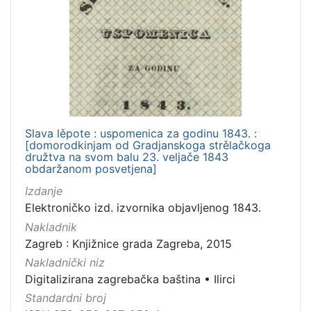
Slava lěpote : uspomenica za godinu 1843. :
[domorodkinjam od Gradjanskoga strělačkoga
družtva na svom balu 23. veljače 1843
obdaržanom posvetjena]
Izdanje
Elektroničko izd. izvornika objavljenog 1843.
Nakladnik
Zagreb : Knjižnice grada Zagreba, 2015
Nakladnički niz
Digitalizirana zagrebačka baština
•
Ilirci
Standardni broj