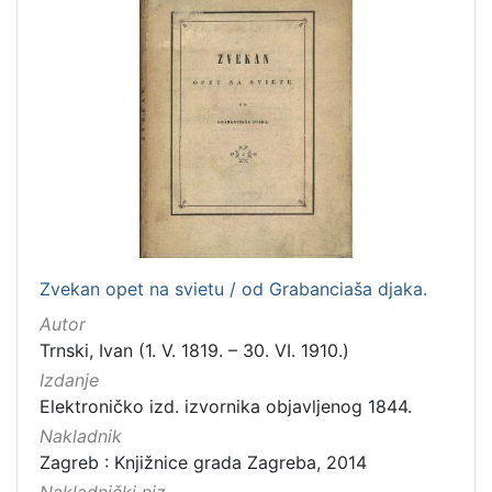
2
]
Mjesto
izdanja
Zagreb
37
[
1
]
Zvekan opet na svietu / od Grabanciaša djaka.
Nakladnička
Autor
cjelina
Trnski, Ivan (1. V. 1819. – 30. VI. 1910.)
Ilirci
53
Izdanje
Digitalizirana zagrebačka baština
41
Elektroničko izd. izvornika objavljenog 1844.
Gajeva tiskara
5
Nakladnik
Rječnici
1
Zagreb : Knjižnice grada Zagreba, 2014