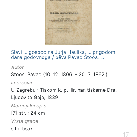
Slavi ... gospodina Jurja Haulika, ... prigodom
dana godovnoga / pěva Pavao Stoós, ...
Autor
Štoos, Pavao (10. 12. 1806. – 30. 3. 1862.)
Impresum
U Zagrebu : Tiskom k. p. ilir. nar. tiskarne Dra.
Ljudevita Gaja, 1839
Materijalni opis
[7] str. ; 24 cm
Vrsta građe
sitni tisak
17