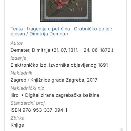
Teuta : tragedija u pet čina ; Grobničko polje :
pjesan / Dimitrija Demeter
Autor
Demeter, Dimitrija (21. 07. 1811. – 24. 06. 1872.)
Izdanje
Elektroničko izd. izvornika objavljenog 1891
Nakladnik
Zagreb : Knjižnice grada Zagreba, 2017
Nakladnički niz
Ilirci
•
Digitalizirana zagrebačka baština
Standardni broj
ISBN 978-953-337-094-1
Zbirka
Knjige
8