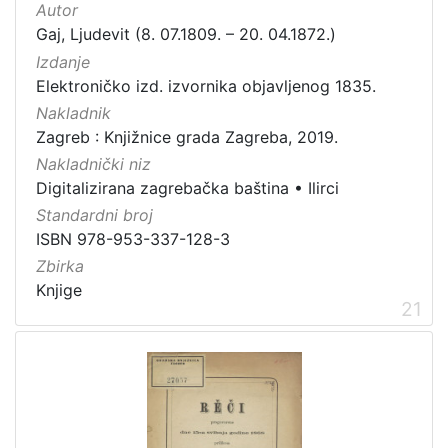
Autor
Gaj, Ljudevit (8. 07.1809. – 20. 04.1872.)
Izdanje
Elektroničko izd. izvornika objavljenog 1835.
Nakladnik
Zagreb : Knjižnice grada Zagreba, 2019.
Nakladnički niz
Digitalizirana zagrebačka baština
•
Ilirci
Standardni broj
ISBN 978-953-337-128-3
Zbirka
Knjige
21