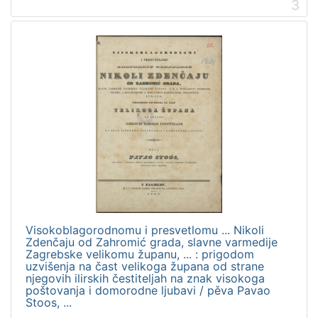
]
3
Visokoblagorodnomu i presvetlomu ... Nikoli
Zdenčaju od Zahromić grada, slavne varmedije
Zagrebske velikomu županu, ... : prigodom
uzvišenja na čast velikoga župana od strane
njegovih ilirskih čestiteljah na znak visokoga
poštovanja i domorodne ljubavi / pěva Pavao
Stoos, ...