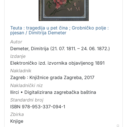
Teuta : tragedija u pet čina ; Grobničko polje :
pjesan / Dimitrija Demeter
Autor
Demeter, Dimitrija (21. 07. 1811. – 24. 06. 1872.)
Izdanje
Elektroničko izd. izvornika objavljenog 1891
Nakladnik
Zagreb : Knjižnice grada Zagreba, 2017
Nakladnički niz
Ilirci
•
Digitalizirana zagrebačka baština
Standardni broj
ISBN 978-953-337-094-1
Zbirka
Knjige
8