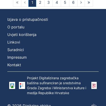
1
2
3
4
5
6
(current)
Izjava o pristupačnosti
O portalu
Uvjeti korištenja
Linkovi
Suradnici
Impressum
Kontakt
Projekt Digitalizirana zagrebačka
baština sufinanciran je sredstvima
Grada Zagreba i Ministarstva kulture i
medija Republike Hrvatske
© 2026 Digitalne zbirke