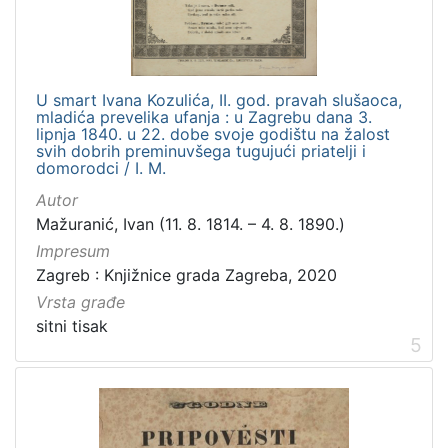
U smart Ivana Kozulića, II. god. pravah slušaoca,
mladića prevelika ufanja : u Zagrebu dana 3.
lipnja 1840. u 22. dobe svoje godištu na žalost
svih dobrih preminuvšega tugujući priatelji i
domorodci / I. M.
Autor
Mažuranić, Ivan (11. 8. 1814. – 4. 8. 1890.)
Impresum
Zagreb : Knjižnice grada Zagreba, 2020
Vrsta građe
sitni tisak
5