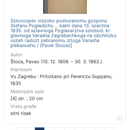
Szlovozpev viszoko postuvanomu gozponu
Stefanu Pogledichu ... kakti dana 13. szechna
1835. od szlavnoga Poglavarztva szlobod. kr.
glavnoga Varasha Zagrebechkoga na obchinzku
vszeh radozt zebranomu iztoga Varasha
plebanushu / [Pavel Stoosz]
Autor
Štoos, Pavao (10. 12. 1806. – 30. 3. 1862.)
Impresum
Vu Zagrebu : Pritizkano pri Ferenczu Suppanu,
1835
Materijalni opis
[4] str. ; 20 cm
Vrsta građe
sitni tisak
10