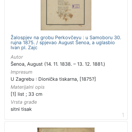
[
1
6
]
Izdavač
Knjižnice grada Zagreba
17
Žalospjev na grobu Perkovčevu : u Samoboru 30.
rujna 1875. / spjevao August Šenoa, a uglasbio
Ivan pl. Zajc
Autor
Šenoa, August (14. 11. 1838. – 13. 12. 1881.)
[
1
Impresum
]
U Zagrebu : Dionička tiskarna, [1875?]
Jezik
Materijalni opis
hrvatski
18
[1] list ; 33 cm
njemački
2
Vrsta građe
sitni tisak
1
[