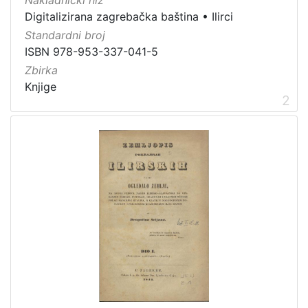
Nakladnički niz
Digitalizirana zagrebačka baština
•
Ilirci
Standardni broj
[
ISBN 978-953-337-041-5
4
]
Zbirka
Prava
Knjige
2
Javno dobro
14
[
1
]
Vrsta
građe
knjiga
31
sitni tisak
3
notna građa
1