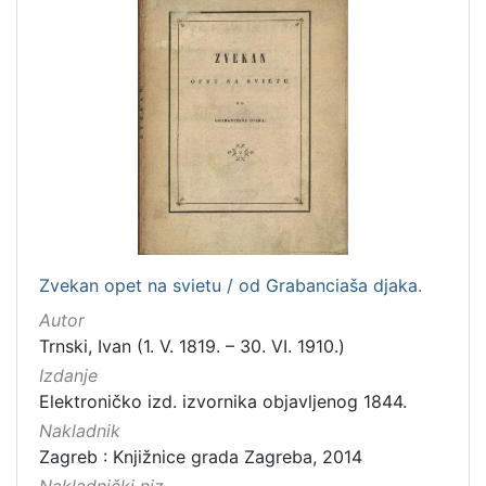
2
]
Mjesto
izdanja
Zagreb
37
[
1
]
Zvekan opet na svietu / od Grabanciaša djaka.
Nakladnička
Autor
cjelina
Trnski, Ivan (1. V. 1819. – 30. VI. 1910.)
Ilirci
53
Izdanje
Digitalizirana zagrebačka baština
41
Elektroničko izd. izvornika objavljenog 1844.
Gajeva tiskara
5
Nakladnik
Rječnici
1
Zagreb : Knjižnice grada Zagreba, 2014