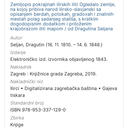
serijska građa
1
Zemljopis pokrajinah ilirskih iliti Ogledalo zemlje,
na kojoj pribiva narod ilirsko-slavjanski sa
opisanjem berdah, potokah, gradovah i znatniih
mestah polag sadanjeg stališa, s kratkim
dogodopisnim dodatkom i priloženim
krajobrazom iliti mapom / od Dragutina Seljana
[
4
Autor
]
Seljan, Dragutin (16. 11. 1810. – 14. 6. 1848.)
Zbirka
Izdanje
Knjige
33
Elektroničko izd. izvornika objavljenog 1843.
Sitni tisak
16
Nakladnik
Zagreb : Knjižnice grada Zagreba, 2019.
Grafička građa
4
Nakladnički niz
Notni zapisi
1
Ilirci
•
Digitalizirana zagrebačka baština
•
Gajeva
Serijske publikacije
1
tiskara
Standardni broj
ISBN 978-953-337-129-0
[
Zbirka
5
Knjige