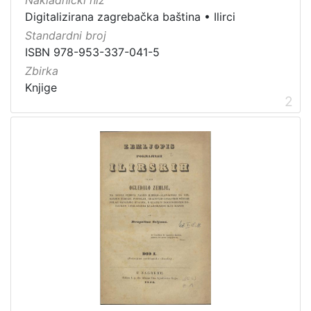
Nakladnički niz
Digitalizirana zagrebačka baština
•
Ilirci
Standardni broj
[
ISBN 978-953-337-041-5
4
]
Zbirka
Prava
Knjige
2
Javno dobro
14
[
1
]
Vrsta
građe
knjiga
31
sitni tisak
3
notna građa
1