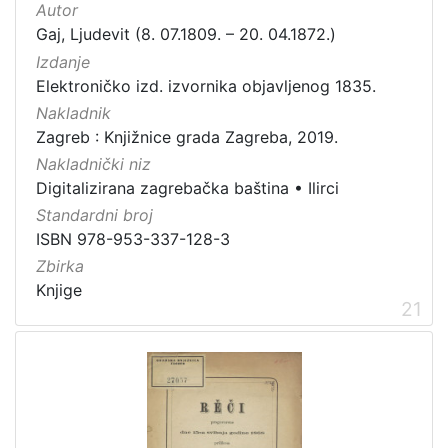
Autor
Gaj, Ljudevit (8. 07.1809. – 20. 04.1872.)
Izdanje
Elektroničko izd. izvornika objavljenog 1835.
Nakladnik
Zagreb : Knjižnice grada Zagreba, 2019.
Nakladnički niz
Digitalizirana zagrebačka baština
•
Ilirci
Standardni broj
ISBN 978-953-337-128-3
Zbirka
Knjige
21