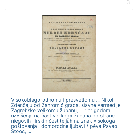
]
3
Visokoblagorodnomu i presvetlomu ... Nikoli
Zdenčaju od Zahromić grada, slavne varmedije
Zagrebske velikomu županu, ... : prigodom
uzvišenja na čast velikoga župana od strane
njegovih ilirskih čestiteljah na znak visokoga
poštovanja i domorodne ljubavi / pěva Pavao
Stoos, ...