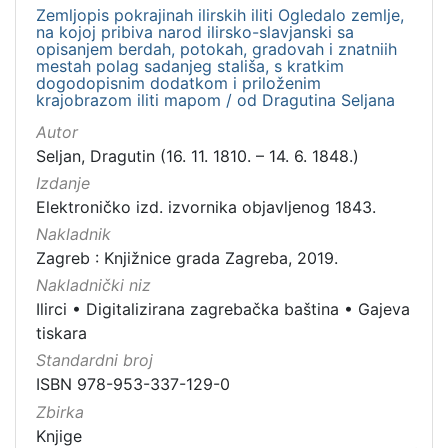
serijska građa
1
Zemljopis pokrajinah ilirskih iliti Ogledalo zemlje,
na kojoj pribiva narod ilirsko-slavjanski sa
opisanjem berdah, potokah, gradovah i znatniih
mestah polag sadanjeg stališa, s kratkim
dogodopisnim dodatkom i priloženim
krajobrazom iliti mapom / od Dragutina Seljana
[
4
Autor
]
Seljan, Dragutin (16. 11. 1810. – 14. 6. 1848.)
Zbirka
Izdanje
Knjige
33
Elektroničko izd. izvornika objavljenog 1843.
Sitni tisak
16
Nakladnik
Zagreb : Knjižnice grada Zagreba, 2019.
Grafička građa
4
Nakladnički niz
Notni zapisi
1
Ilirci
•
Digitalizirana zagrebačka baština
•
Gajeva
Serijske publikacije
1
tiskara
Standardni broj
ISBN 978-953-337-129-0
[
Zbirka
5
Knjige