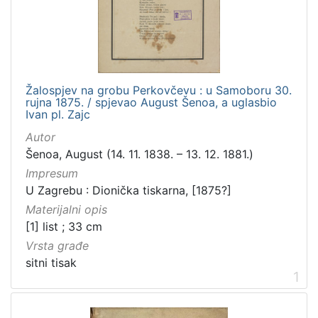
[
1
6
]
Izdavač
Knjižnice grada Zagreba
17
Žalospjev na grobu Perkovčevu : u Samoboru 30.
rujna 1875. / spjevao August Šenoa, a uglasbio
Ivan pl. Zajc
Autor
Šenoa, August (14. 11. 1838. – 13. 12. 1881.)
[
1
Impresum
]
U Zagrebu : Dionička tiskarna, [1875?]
Jezik
Materijalni opis
hrvatski
18
[1] list ; 33 cm
njemački
2
Vrsta građe
sitni tisak
1
[