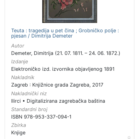
Teuta : tragedija u pet čina ; Grobničko polje :
pjesan / Dimitrija Demeter
Autor
Demeter, Dimitrija (21. 07. 1811. – 24. 06. 1872.)
Izdanje
Elektroničko izd. izvornika objavljenog 1891
Nakladnik
Zagreb : Knjižnice grada Zagreba, 2017
Nakladnički niz
Ilirci
•
Digitalizirana zagrebačka baština
Standardni broj
ISBN 978-953-337-094-1
Zbirka
Knjige
8