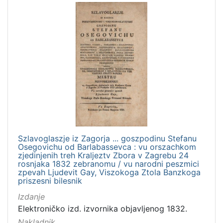
Szlavoglaszje iz Zagorja ... goszpodinu Stefanu
Osegovichu od Barlabassevca : vu orszachkom
zjedinjenih treh Kraljeztv Zbora v Zagrebu 24
rosnjaka 1832 zebranomu / vu narodni peszmici
zpevah Ljudevit Gay, Viszokoga Ztola Banzkoga
priszesni bilesnik
Izdanje
Elektroničko izd. izvornika objavljenog 1832.
Nakladnik