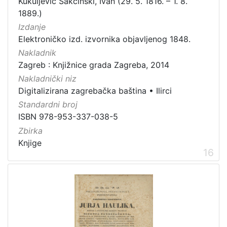
Kukuljević Sakcinski, Ivan (29. 5. 1816. – 1. 8.
1889.)
Izdanje
Elektroničko izd. izvornika objavljenog 1848.
Nakladnik
Zagreb : Knjižnice grada Zagreba, 2014
Nakladnički niz
Digitalizirana zagrebačka baština
•
Ilirci
Standardni broj
ISBN 978-953-337-038-5
Zbirka
Knjige
16