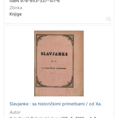
ISBN 978-953-337-101-6
Zbirka
Knjige
15
Slavjanke : sa historičkimi primetbami / od Xa.
Autor