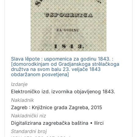
Slava lěpote : uspomenica za godinu 1843. :
[domorodkinjam od Gradjanskoga strělačkoga
družtva na svom balu 23. veljače 1843
obdaržanom posvetjena]
Izdanje
Elektroničko izd. izvornika objavljenog 1843.
Nakladnik
Zagreb : Knjižnice grada Zagreba, 2015
Nakladnički niz
Digitalizirana zagrebačka baština
•
Ilirci
Standardni broj