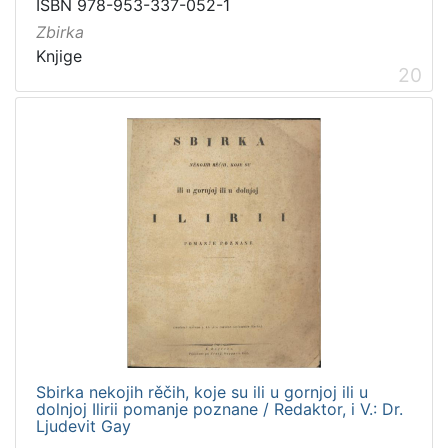
ISBN 978-953-337-052-1
Zbirka
Knjige
20
Sbirka nekojih rěčih, koje su ili u gornjoj ili u
dolnjoj Ilirii pomanje poznane / Redaktor, i V.: Dr.
Ljudevit Gay