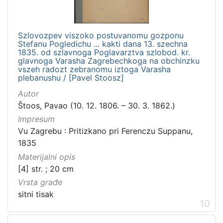
Szlovozpev viszoko postuvanomu gozponu
Stefanu Pogledichu ... kakti dana 13. szechna
1835. od szlavnoga Poglavarztva szlobod. kr.
glavnoga Varasha Zagrebechkoga na obchinzku
vszeh radozt zebranomu iztoga Varasha
plebanushu / [Pavel Stoosz]
Autor
Štoos, Pavao (10. 12. 1806. – 30. 3. 1862.)
Impresum
Vu Zagrebu : Pritizkano pri Ferenczu Suppanu,
1835
Materijalni opis
[4] str. ; 20 cm
Vrsta građe
sitni tisak
10