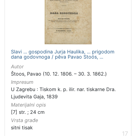
Slavi ... gospodina Jurja Haulika, ... prigodom
dana godovnoga / pěva Pavao Stoós, ...
Autor
Štoos, Pavao (10. 12. 1806. – 30. 3. 1862.)
Impresum
U Zagrebu : Tiskom k. p. ilir. nar. tiskarne Dra.
Ljudevita Gaja, 1839
Materijalni opis
[7] str. ; 24 cm
Vrsta građe
sitni tisak
17