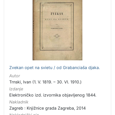
2
]
Mjesto
izdanja
Zagreb
37
[
1
]
Zvekan opet na svietu / od Grabanciaša djaka.
Nakladnička
Autor
cjelina
Trnski, Ivan (1. V. 1819. – 30. VI. 1910.)
Ilirci
53
Izdanje
Digitalizirana zagrebačka baština
41
Elektroničko izd. izvornika objavljenog 1844.
Gajeva tiskara
5
Nakladnik
Rječnici
1
Zagreb : Knjižnice grada Zagreba, 2014