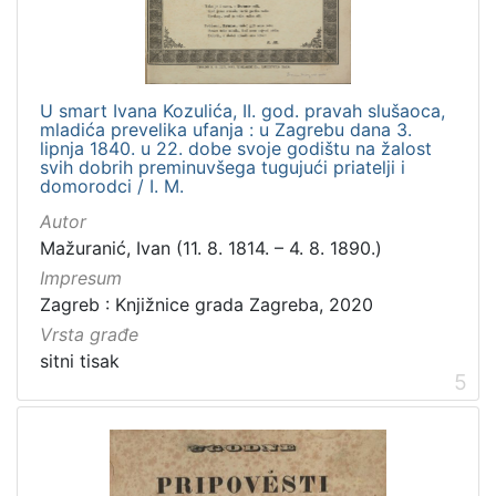
U smart Ivana Kozulića, II. god. pravah slušaoca,
mladića prevelika ufanja : u Zagrebu dana 3.
lipnja 1840. u 22. dobe svoje godištu na žalost
svih dobrih preminuvšega tugujući priatelji i
domorodci / I. M.
Autor
Mažuranić, Ivan (11. 8. 1814. – 4. 8. 1890.)
Impresum
Zagreb : Knjižnice grada Zagreba, 2020
Vrsta građe
sitni tisak
5