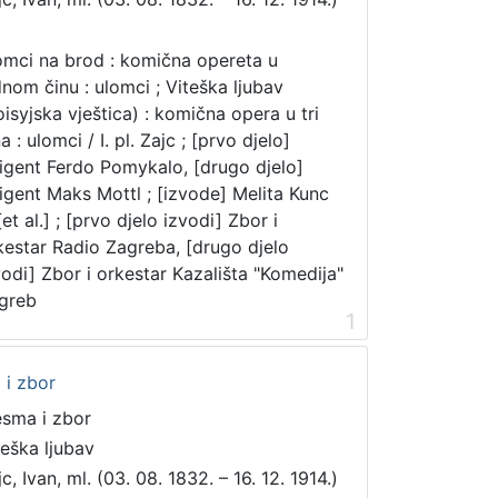
mci na brod : komična opereta u
dnom činu : ulomci ; Viteška ljubav
oisyjska vještica) : komična opera u tri
a : ulomci / I. pl. Zajc ; [prvo djelo]
rigent Ferdo Pomykalo, [drugo djelo]
rigent Maks Mottl ; [izvode] Melita Kunc
 [et al.] ; [prvo djelo izvodi] Zbor i
kestar Radio Zagreba, [drugo djelo
vodi] Zbor i orkestar Kazališta "Komedija"
greb
1
 i zbor
esma i zbor
teška ljubav
c, Ivan, ml. (03. 08. 1832. – 16. 12. 1914.)