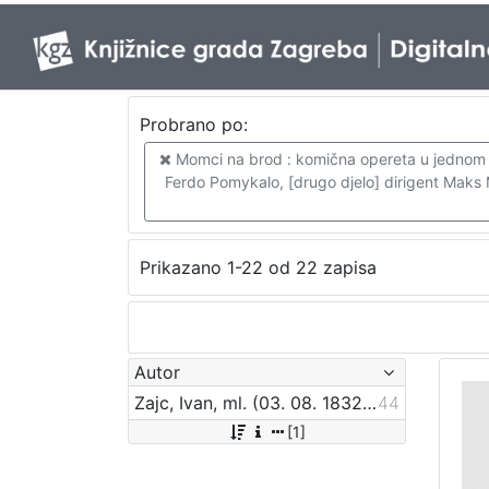
Probrano po:
Momci na brod : komična opereta u jednom činu 
Ferdo Pomykalo, [drugo djelo] dirigent Maks Mot
Prikazano 1-22 od 22 zapisa
Autor
Zajc, Ivan, ml. (03. 08. 1832. – 16. 12. 1914.)
44
[1]