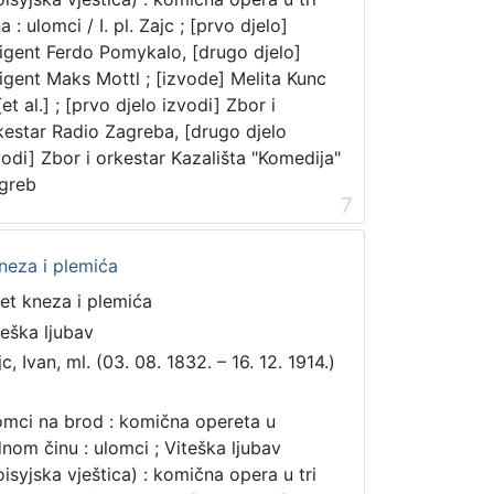
a : ulomci / I. pl. Zajc ; [prvo djelo]
rigent Ferdo Pomykalo, [drugo djelo]
rigent Maks Mottl ; [izvode] Melita Kunc
 [et al.] ; [prvo djelo izvodi] Zbor i
kestar Radio Zagreba, [drugo djelo
vodi] Zbor i orkestar Kazališta "Komedija"
greb
7
kneza i plemića
et kneza i plemića
teška ljubav
c, Ivan, ml. (03. 08. 1832. – 16. 12. 1914.)
mci na brod : komična opereta u
dnom činu : ulomci ; Viteška ljubav
oisyjska vještica) : komična opera u tri