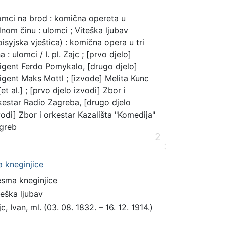
mci na brod : komična opereta u
dnom činu : ulomci ; Viteška ljubav
oisyjska vještica) : komična opera u tri
a : ulomci / I. pl. Zajc ; [prvo djelo]
rigent Ferdo Pomykalo, [drugo djelo]
rigent Maks Mottl ; [izvode] Melita Kunc
 [et al.] ; [prvo djelo izvodi] Zbor i
kestar Radio Zagreba, [drugo djelo
vodi] Zbor i orkestar Kazališta "Komedija"
greb
2
a kneginjice
esma kneginjice
teška ljubav
c, Ivan, ml. (03. 08. 1832. – 16. 12. 1914.)