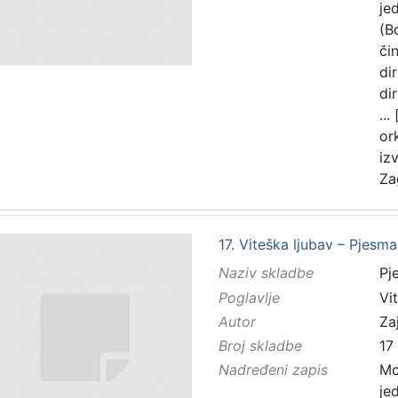
je
(B
čin
di
di
...
or
iz
Za
17. Viteška ljubav – Pjesm
Naziv skladbe
Pj
Poglavlje
Vi
Autor
Zaj
Broj skladbe
17
Nadređeni zapis
Mo
je