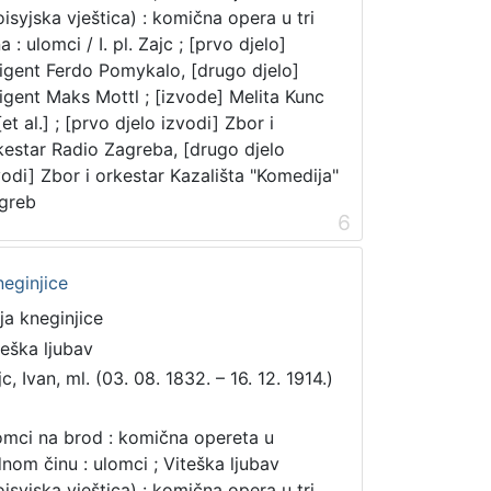
oisyjska vještica) : komična opera u tri
a : ulomci / I. pl. Zajc ; [prvo djelo]
rigent Ferdo Pomykalo, [drugo djelo]
rigent Maks Mottl ; [izvode] Melita Kunc
 [et al.] ; [prvo djelo izvodi] Zbor i
kestar Radio Zagreba, [drugo djelo
vodi] Zbor i orkestar Kazališta "Komedija"
greb
6
neginjice
ija kneginjice
teška ljubav
c, Ivan, ml. (03. 08. 1832. – 16. 12. 1914.)
mci na brod : komična opereta u
dnom činu : ulomci ; Viteška ljubav
oisyjska vještica) : komična opera u tri