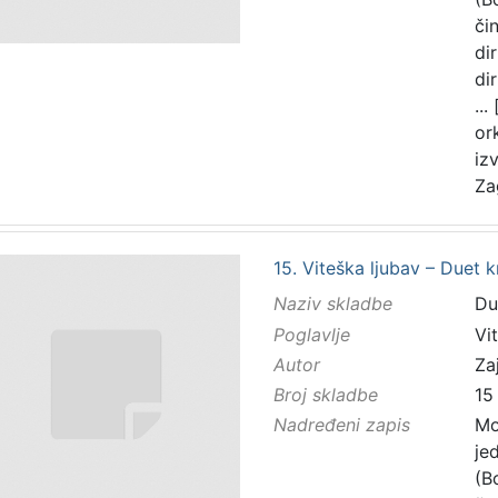
čin
di
di
...
or
iz
Za
15. Viteška ljubav – Duet 
Naziv skladbe
Du
Poglavlje
Vi
Autor
Zaj
Broj skladbe
15
Nadređeni zapis
Mo
je
(B