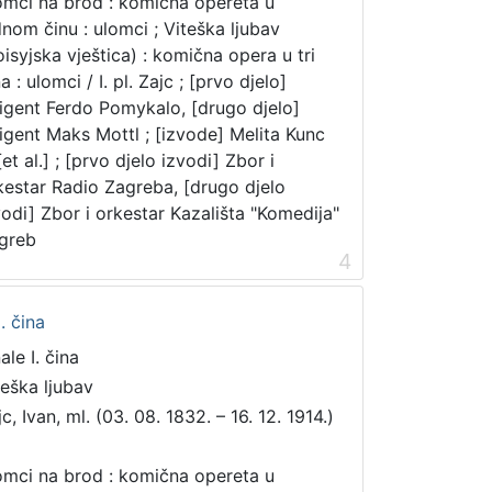
mci na brod : komična opereta u
dnom činu : ulomci ; Viteška ljubav
oisyjska vještica) : komična opera u tri
a : ulomci / I. pl. Zajc ; [prvo djelo]
rigent Ferdo Pomykalo, [drugo djelo]
rigent Maks Mottl ; [izvode] Melita Kunc
 [et al.] ; [prvo djelo izvodi] Zbor i
kestar Radio Zagreba, [drugo djelo
vodi] Zbor i orkestar Kazališta "Komedija"
greb
4
. čina
ale I. čina
teška ljubav
c, Ivan, ml. (03. 08. 1832. – 16. 12. 1914.)
mci na brod : komična opereta u