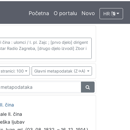
Početna
O portalu
Novo
HR
na : ulomci / I. pl. Zajc ; [prvo djelo] dirigent
estar Radio Zagreba, [drugo djelo izvodi] Zbor i
stranici: 100
Glavni metapodatak (Z->A)
I. čina
ale II. čina
teška ljubav
c, Ivan, ml. (03. 08. 1832. – 16. 12. 1914.)