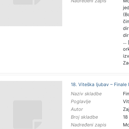
Nadređeni zapis
Mo
je
(B
čin
di
di
...
or
iz
Za
18. Viteška ljubav – Finale I
Naziv skladbe
Fin
Poglavlje
Vi
Autor
Zaj
Broj skladbe
18
Nadređeni zapis
Mo