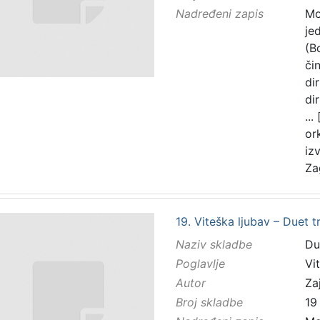
Nadređeni zapis
Mo
je
(B
čin
di
di
...
or
iz
Za
19. Viteška ljubav – Duet 
Naziv skladbe
Du
Poglavlje
Vi
Autor
Zaj
Broj skladbe
19