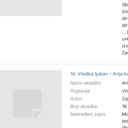
(B
čin
di
di
...
or
iz
Za
16. Viteška ljubav – Arija k
Naziv skladbe
Ar
Poglavlje
Vi
Autor
Zaj
Broj skladbe
16
Nadređeni zapis
Mo
je
(B