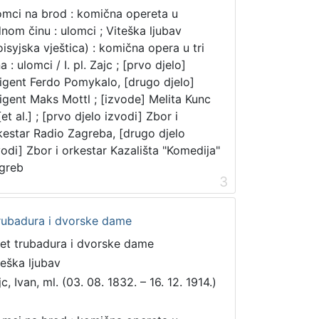
mci na brod : komična opereta u
dnom činu : ulomci ; Viteška ljubav
oisyjska vještica) : komična opera u tri
a : ulomci / I. pl. Zajc ; [prvo djelo]
rigent Ferdo Pomykalo, [drugo djelo]
rigent Maks Mottl ; [izvode] Melita Kunc
 [et al.] ; [prvo djelo izvodi] Zbor i
kestar Radio Zagreba, [drugo djelo
vodi] Zbor i orkestar Kazališta "Komedija"
greb
3
trubadura i dvorske dame
et trubadura i dvorske dame
teška ljubav
c, Ivan, ml. (03. 08. 1832. – 16. 12. 1914.)