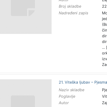
Broj skladbe
22
Nadređeni zapis
Mo
je
(B
čin
di
di
...
or
iz
Za
21. Viteška ljubav – Pjesma
Naziv skladbe
Pj
Poglavlje
Vi
Autor
Zaj