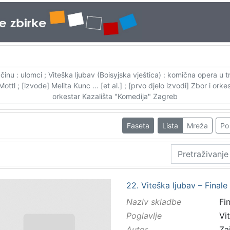
: ulomci ; Viteška ljubav (Boisyjska vještica) : komična opera u tri či
tl ; [izvode] Melita Kunc ... [et al.] ; [prvo djelo izvodi] Zbor i ork
orkestar Kazališta "Komedija" Zagreb
Faseta
Lista
Mreža
Po 
22. Viteška ljubav – Finale I
Naziv skladbe
Fin
Poglavlje
Vi
Autor
Zaj