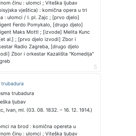
dnom činu : ulomci ; Viteška ljubav
oisyjska vještica) : komična opera u tri
a : ulomci / I. pl. Zajc ; [prvo djelo]
rigent Ferdo Pomykalo, [drugo djelo]
rigent Maks Mottl ; [izvode] Melita Kunc
 [et al.] ; [prvo djelo izvodi] Zbor i
kestar Radio Zagreba, [drugo djelo
vodi] Zbor i orkestar Kazališta "Komedija"
greb
5
a trubadura
esma trubadura
teška ljubav
c, Ivan, ml. (03. 08. 1832. – 16. 12. 1914.)
mci na brod : komična opereta u
dnom činu : ulomci ; Viteška ljubav