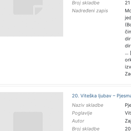
Broj skladbe
21
Nadređeni zapis
Mo
je
(B
čin
di
di
...
or
iz
Za
20. Viteška ljubav – Pjesm
Naziv skladbe
Pj
Poglavlje
Vi
Autor
Zaj
Broj skladbe
20