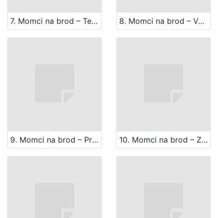
7. Momci na brod – Tercet Ja sam zbilja sretan bio
8. Momci na brod – Valcer Po veselju se zna
9. Momci na brod – Prizor Eme i zbora
10. Momci na brod – Zbor Nek' samo u boj zovu nas