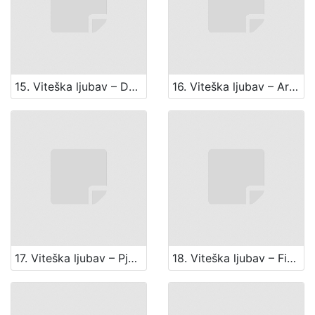
15. Viteška ljubav – Duet kneza i plemića
16. Viteška ljubav – Arija kneginjice
17. Viteška ljubav – Pjesma trubadura
18. Viteška ljubav – Finale I. čina