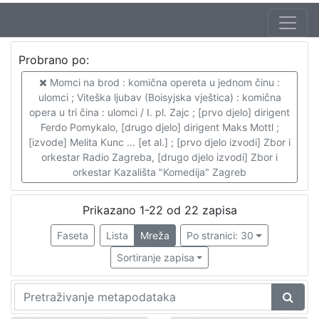
Autor
Probrano po:
Zajc, Ivan, ml. (03. 08. 1832. – 16. 12. 1914.)
44
Momci na brod : komična opereta u jednom činu :
ulomci ; Viteška ljubav (Boisyjska vještica) : komična
opera u tri čina : ulomci / I. pl. Zajc ; [prvo djelo] dirigent
Ferdo Pomykalo, [drugo djelo] dirigent Maks Mottl ;
[
[izvode] Melita Kunc ... [et al.] ; [prvo djelo izvodi] Zbor i
1
orkestar Radio Zagreba, [drugo djelo izvodi] Zbor i
]
orkestar Kazališta "Komedija" Zagreb
Prikazano 1-22 od 22 zapisa
Faseta
Lista
Mreža
Po stranici: 30
Sortiranje zapisa