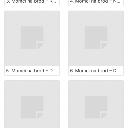
3. Momci na brod – Ratnički kupleti
4. Momci na brod – Napitnica
5. Momci na brod – Duet: Ti moja mila djevo
6. Momci na brod – Duet: Ako čas kucne taj