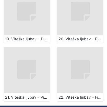
19. Viteška ljubav – Duet trubadura i dvorske dame
20. Viteška ljubav – Pjesma kneginjice
21. Viteška ljubav – Pjesma i zbor
22. Viteška ljubav – Finale II. čina