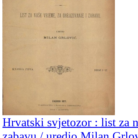
Hrvatski svjetozor : list za
zabavu / uredio Milan Grlo