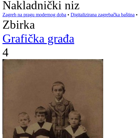
Nakladnički niz
Zagreb na pragu modernog doba
•
Digitalizirana zagrebačka baština
Zbirka
Grafička građa
4