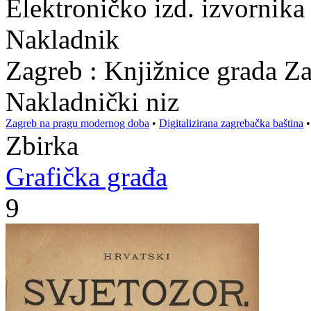
Elektroničko izd. izvornika
Nakladnik
Zagreb : Knjižnice grada Z
Nakladnički niz
Zagreb na pragu modernog doba
•
Digitalizirana zagrebačka baština
Zbirka
Grafička građa
9