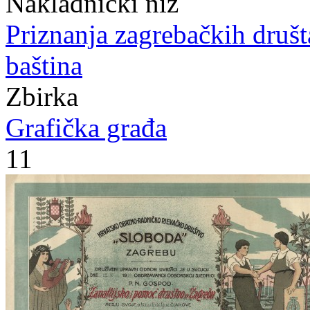
Nakladnički niz
Priznanja zagrebačkih druš
baština
Zbirka
Grafička građa
11