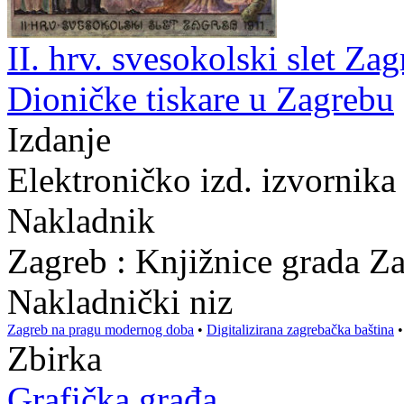
II. hrv. svesokolski slet Zag
Dioničke tiskare u Zagrebu
Izdanje
Elektroničko izd. izvornika
Nakladnik
Zagreb : Knjižnice grada Z
Nakladnički niz
Zagreb na pragu modernog doba
•
Digitalizirana zagrebačka baština
Zbirka
Grafička građa