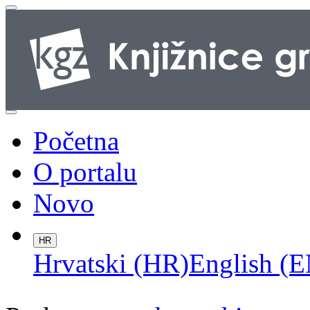
Početna
O portalu
Novo
HR
Hrvatski (HR)
English (E