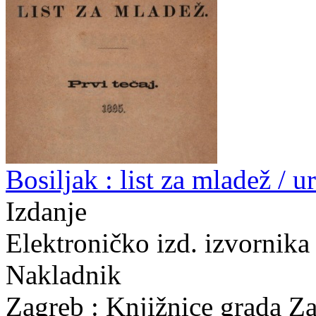
Bosiljak : list za mladež / u
Izdanje
Elektroničko izd. izvornika 
Nakladnik
Zagreb : Knjižnice grada Z