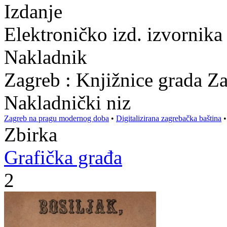
Izdanje
Elektroničko izd. izvornika
Nakladnik
Zagreb : Knjižnice grada Z
Nakladnički niz
Zagreb na pragu modernog doba
•
Digitalizirana zagrebačka baština
Zbirka
Grafička građa
2