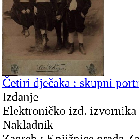
Četiri dječaka : skupni portr
Izdanje
Elektroničko izd. izvornik
Nakladnik
Zagreb : Knjižnice grada Z