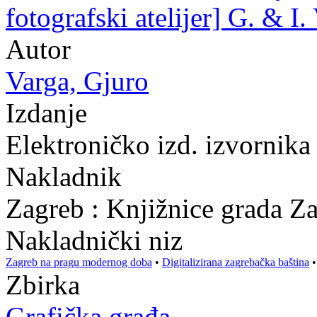
fotografski atelijer] G. & I.
Autor
Varga, Gjuro
Izdanje
Elektroničko izd. izvornik
Nakladnik
Zagreb : Knjižnice grada Z
Nakladnički niz
Zagreb na pragu modernog doba
•
Digitalizirana zagrebačka baština
Zbirka
Grafička građa