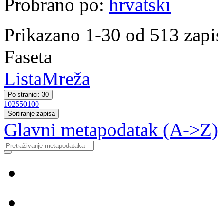
Probrano po:
hrvatski
Prikazano 1-30 od 513 zapi
Faseta
Lista
Mreža
Po stranici: 30
10
25
50
100
Sortiranje zapisa
Glavni metapodatak (A->Z)