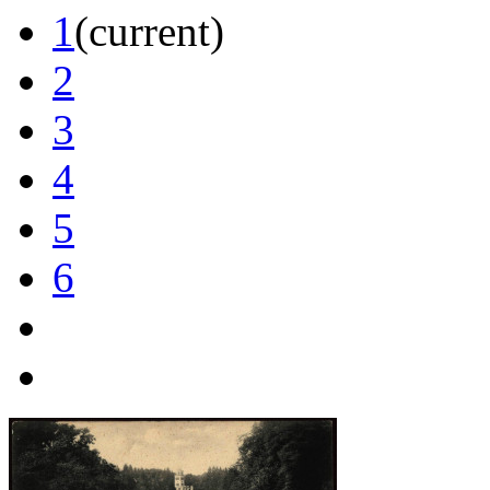
1
(current)
2
3
4
5
6