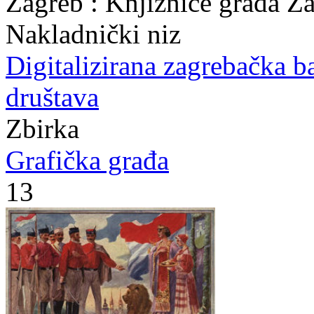
Zagreb : Knjižnice grada Z
Nakladnički niz
Digitalizirana zagrebačka b
društava
Zbirka
Grafička građa
13