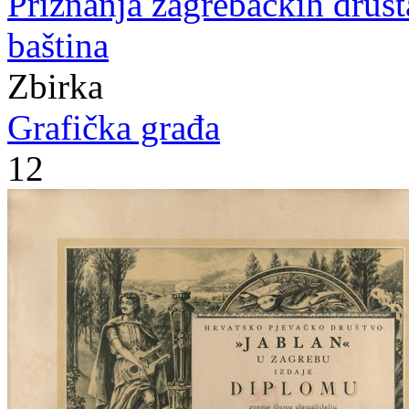
Priznanja zagrebačkih druš
baština
Zbirka
Grafička građa
12