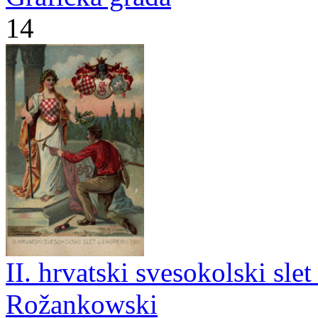
14
II. hrvatski svesokolski sle
Rožankowski