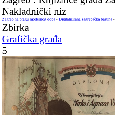
Nakladnički niz
Zagreb na pragu modernog doba
•
Digitalizirana zagrebačka baština
Zbirka
Grafička građa
5