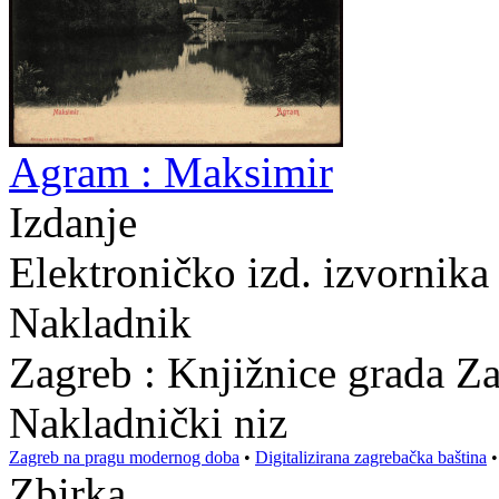
Agram : Maksimir
Izdanje
Elektroničko izd. izvornika
Nakladnik
Zagreb : Knjižnice grada Z
Nakladnički niz
Zagreb na pragu modernog doba
•
Digitalizirana zagrebačka baština
Zbirka