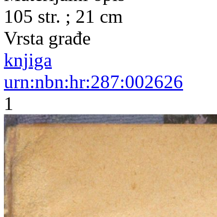
105 str. ; 21 cm
Vrsta građe
knjiga
urn:nbn:hr:287:002626
1