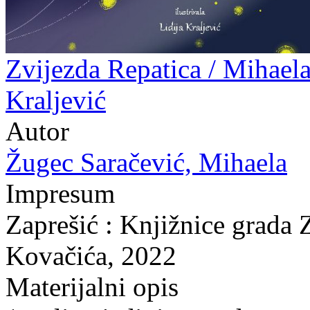
Zvijezda Repatica / Mihaela
Kraljević
Autor
Žugec Saračević, Mihaela
Impresum
Zaprešić : Knjižnice grada 
Kovačića, 2022
Materijalni opis