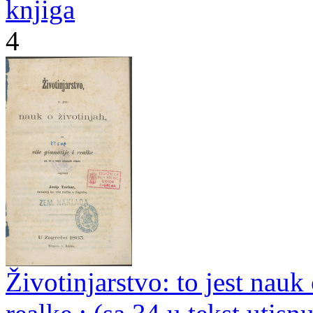
knjiga
4
Životinjarstvo: to jest nauk 