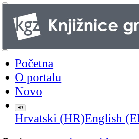
Početna
O portalu
Novo
HR
Hrvatski (HR)
English (E