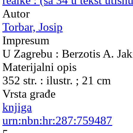
realke : (sa 34 u tekst utisn
Autor
Torbar, Josip
Impresum
U Zagrebu : Berzotis A. Jak
Materijalni opis
352 str. : ilustr. ; 21 cm
Vrsta građe
knjiga
urn:nbn:hr:287:759487