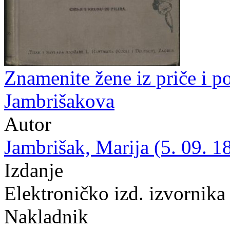
Znamenite žene iz priče i po
Jambrišakova
Autor
Jambrišak, Marija (5. 09. 1
Izdanje
Elektroničko izd. izvornika
Nakladnik