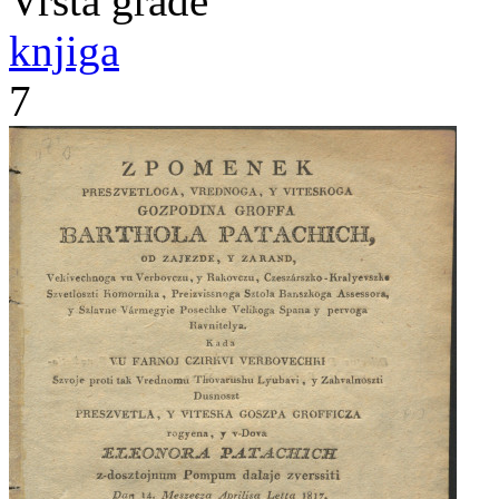
Vrsta građe
knjiga
7