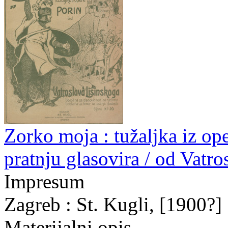
Zorko moja : tužaljka iz ope
pratnju glasovira / od Vatr
Impresum
Zagreb : St. Kugli, [1900?]
Materijalni opis