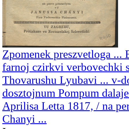
Zpomenek preszvetloga ... B
farnoj czirkvi verbovechki 
Thovarushu Lyubavi ... v-d
dosztojnum Pompum dalaje 
Aprilisa Letta 1817, / na p
Chanyi ...