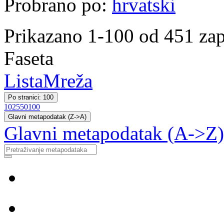
Probrano po:
hrvatski
Prikazano 1-100 od 451 zap
Faseta
Lista
Mreža
Po stranici: 100
10
25
50
100
Glavni metapodatak (Z->A)
Glavni metapodatak (A->Z)