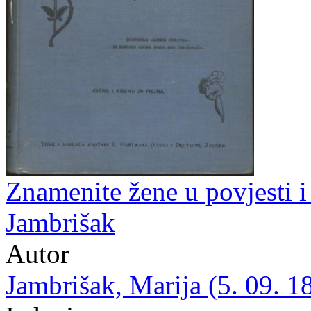
Znamenite žene u povjesti i 
Jambrišak
Autor
Jambrišak, Marija (5. 09. 1