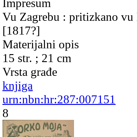
Impresum
Vu Zagrebu : pritizkano vu 
[1817?]
Materijalni opis
15 str. ; 21 cm
Vrsta građe
knjiga
urn:nbn:hr:287:007151
8