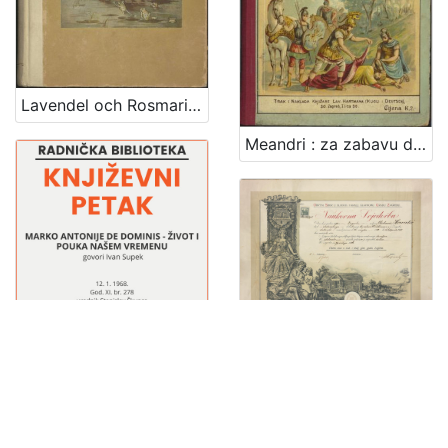
Lavendel och Rosmarin : sagor för stora och smaa / Ivana Berlić
Meandri : za zabavu dobrim kevicama / napisala Jelica Belović-Bernadzikowska
Naukovna svjedočba / Obrtni sbor u slobod. i kralj. glavnomu gradu Zagrebu
Marko Antonije de Dominis - život i pouka našem vremenu : Književni petak, 12. 1. 1968. / govori Ivan Supek ; urednik Stanislav Škunca