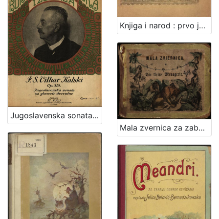
Knjiga i narod : prvo javno pučko predavanje hrvatskih sveučilišnih gradjana Zagoraca u mjestima, gdje su osnovane prve pučke knjižnice i to: Krapini, Gjurmancu, Jesenju, Konobi-Petrovskom, Radoboju, Sv. Križ Začretju i Zaboku / priredio Stjepan Ortner. Zagreb, 1903. [Knjiga]
Jugoslavenska sonata / F. S. Vilhar Kalski
Mala zvernica za zabavu i pouku mladeži : s bojadisanim prema naravi nacertanimi slikami važnijim sisarah i dodanim tumačenjem