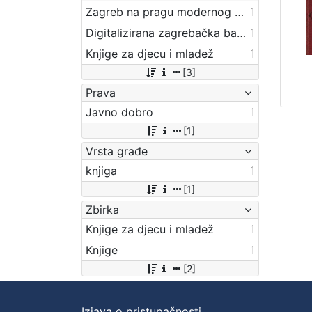
Zagreb na pragu modernog doba
1
Digitalizirana zagrebačka baština
1
Knjige za djecu i mladež
1
[3]
Prava
Javno dobro
1
[1]
Vrsta građe
knjiga
1
[1]
Zbirka
Knjige za djecu i mladež
1
Knjige
1
[2]
Izjava o pristupačnosti