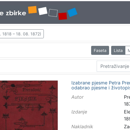
3. 1818 – 18. 08. 1872)
Faseta
Lista
M
Izabrane pjesme Petra Pre
odabrao pjesme i životopis
Autor
Pre
18
Izdanje
El
18
Nakladnik
Za