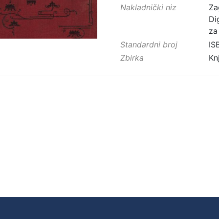
Nakladnički niz
Za
Di
za
Standardni broj
IS
Zbirka
Kn