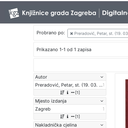
Probrano po:
Preradović, Petar, st. (19. 0
Prikazano 1-1 od 1 zapisa
Autor
Preradović, Petar, st. (19. 03. 1818 – 18. 08. 1872)
1
[1]
Mjesto izdanja
Zagreb
1
[1]
Nakladnička cjelina