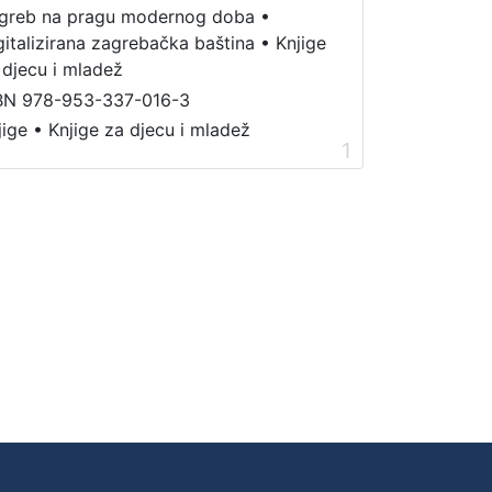
greb na pragu modernog doba
•
gitalizirana zagrebačka baština
•
Knjige
 djecu i mladež
BN 978-953-337-016-3
jige
•
Knjige za djecu i mladež
1