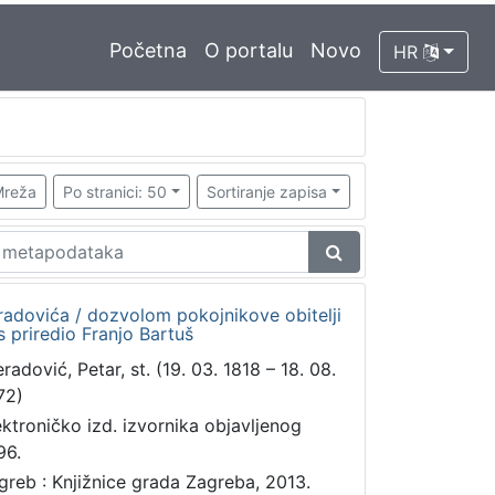
Početna
O portalu
Novo
HR
reža
Po stranici: 50
Sortiranje zapisa
radovića / dozvolom pokojnikove obitelji
 priredio Franjo Bartuš
radović, Petar, st. (19. 03. 1818 – 18. 08.
72)
ektroničko izd. izvornika objavljenog
96.
greb : Knjižnice grada Zagreba, 2013.