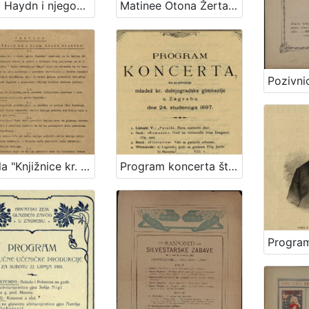
Josip Haydn i njegov oratorij Stvaranje svijeta (Schöpfung) : izveden u hrvatskom zem. kazalištu u Zagrebu dne 19. i 21. svibnja 1909. po hrvatskom pjevačkom društvu "Kolo" u Zagrebu pod ravnanjem svoga zborovodje g. Antuna Andela
Matinee Otona Žerta : dvorana "Kola", dne 5. srpnja 1891. : program
Pravila "Knjižnice kr. i slob. grada Zagreba" / Knjižnica kr. i slob. grada Zagreba
Program koncerta što ga priređuje mladež kr. dolnjogradske gimnazije u Zagrebu dne 24. studenoga 1897.