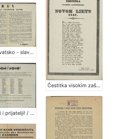
Ban hervatsko - slavonskom narodu / U Zagrebu dne 26. lipnja 1850. J. Jellačić, ban
Čestitka visokim zaštitnikom k novom lietu 1847. / Miško Jurišić, raznositelj narodnih novinah
Gradjani i prijatelji! / od strane poglavarstva slobodnog kralj. i glavnog grada Zagreba. U Zagrebu dne 8. travnja 1861.