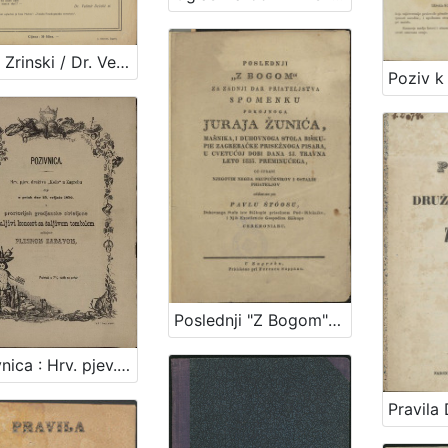
Petar Zrinski / Dr. Velimir Deželić st.
Poslednji "Z Bogom" za zadnji dar priateljstva spomeniku pokojnoga Juraja Žunića,... / alduvan po Pavlu Štoosu,...
Pozivnica : Hrv. pjev. družtvo "Kolo" u Zagrebu daje u petak dne 25. veljače 1870. u prostorijah gradjanske strieljane šaljivi koncert sa šaljivom tombolom začinjeno plesnom zabavom / Hrv. pjev. družtvo "Kolo" u Zagrebu