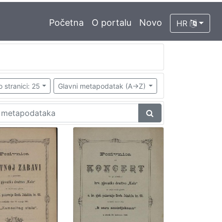
Početna
O portalu
Novo
HR
o stranici: 25
Glavni metapodatak (A->Z)