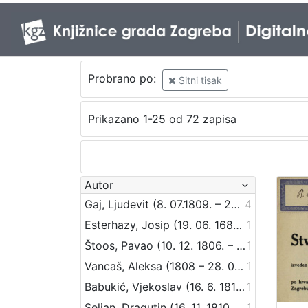
Probrano po:
Sitni tisak
Prikazano 1-25 od 72 zapisa
Autor
Gaj, Ljudevit (8. 07.1809. – 20. 04.1872.)
4
Esterhazy, Josip (19. 06. 1682. – 10. 05. 1748.)
1
Štoos, Pavao (10. 12. 1806. – 30. 3. 1862.)
1
Vancaš, Aleksa (1808 – 28. 04. 1884)
1
Babukić, Vjekoslav (16. 6. 1812. – 20. 12. 1875.)
1
Seljan, Dragutin (16. 11. 1810. – 14. 6. 1848.)
1