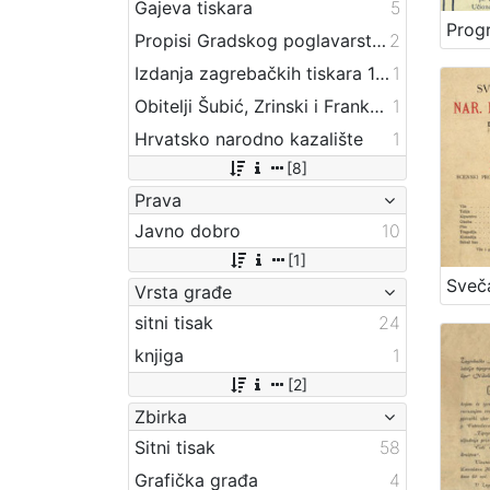
Gajeva tiskara
5
Propisi Gradskog poglavarstva
2
Izdanja zagrebačkih tiskara 17. i 18. stoljeća
1
Obitelji Šubić, Zrinski i Frankopan
1
Hrvatsko narodno kazalište
1
[8]
Prava
Javno dobro
10
[1]
Vrsta građe
sitni tisak
24
knjiga
1
[2]
Zbirka
Sitni tisak
58
Grafička građa
4