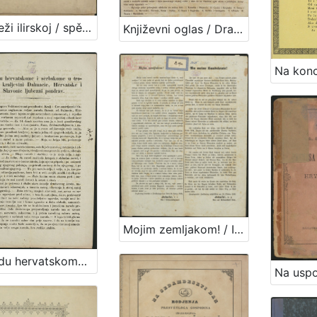
Mladeži ilirskoj / spěva Janko Drašković od Trakoštjana
Književni oglas / Dragutin Seljan
Mojim zemljakom! / Iz glavnog kvartira u Zvölfaxingu kod Beča 24. listop. 1848. Jelačić, v. r. ban i feldmaršallajtnant
Narodu hervatskomu i serbskome u trojednoj kraljevivi Dalmacie, Hervatske i Slavonie ljubezni pozdrav / Jelačić, ban