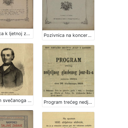
Pozivnica k ljetnoj zabavi što ju priredjuje hrv. pjevačko družtvo "Kolo" uz sudjelovanje glasbe c. kr. pješ. pukovnije Grofa Jelačića br. 69. u nedjelju dne 10. srpnja 1881. kod "Kamenitog stola"
Pozivnica na koncert što ga priredjuje hrv. pjevačko družtvo "Kolo" uz sudjelovanje glasbe c. kr. pješ. pukovnije grofa Jelačića br. 69. u bašći svratišta "K caru austrijskomu" u utorak 10. kolovoza 1880
Program svečanoga koncerta "Večer Lisinskova" : dne 15. prosinca 1893. / Hrvatsko pjevačko družtvo "Kolo" u Zagrebu ; sborovi i koncertom ravna družtveni artistički ravnatelj Nikola Faller, orkestrom c. i kr. pukovnije nadvojvode Leopolda br. 53. kapelnik Josip Dvor[ž]ak
Program trećeg nedjeljnog glasbenog jour-fix-a : saisone 1893/4 : dne 26. studenoga 1893. / Hrv. pjevačko družtvo "Kolo" u Zagrebu