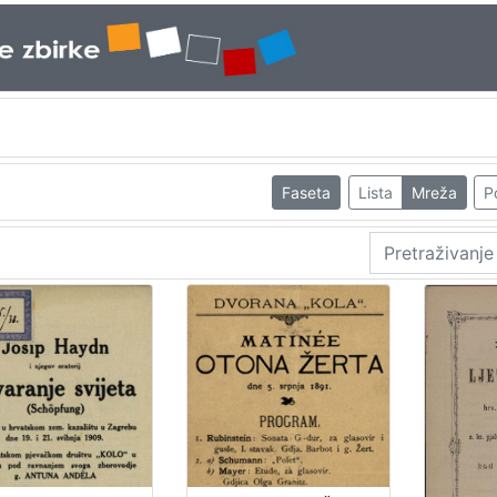
Faseta
Lista
Mreža
P