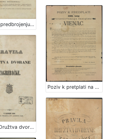
Poziv k predbrojenju za drugu polovinu VI. godišta Ilirskih Narodnih Novinah i Danice ilirske / Ljudevit Gaj
Poziv k pretplati na XVIII tečaj ilustrovanog časopisa Vienac / V. Klaić i M. Maravić
Pravila Družtva dvorane zagrebačke