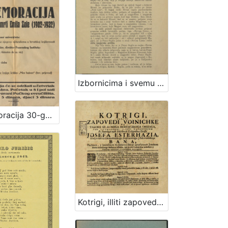
Izbornicima i svemu narodu kotara bjelovarskoga / [Stjepan Radić, predsjednik glavnoga odbora Hrvatske Seljačke Pučke Stranke i njezin kandidat za kotar bjelovarski]
Komemoracija 30-godišnjice smrti Emila Zole (1902-1932) / Francuski klub studenata (Cercle Français des Etudiants) u Zagrebu
Kotrigi, illiti zapovedi voinichke vu taboru szlavnoga horvaczkoga orszaga / pod commandum, illiti zapovedjum preszvetloga nyih excellencie goszpodina groffa Josefa Esterhazia, Kralyevsztvin Dalmatinszkoga, Horvaczkoga, y Szlovenszkoga bana, plachnem, y krainszkem vu Javorniu szkup zpravlyenem junakom dneva trinaisztoga meszecza Juliussa, leta jezero szedem szto trideszeti y szedmoga ochituvani, y