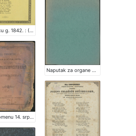
Na koncu g. 1842. : (Pěsma za jedan mužki glas, sa sprovodjenjem zveke od škudah i cvancikah.) / Miško jurišić ilirski novinonoša
Naputak za organe uprave gradskih daćah u glavnom gradu Zagrebu
Na uspomenu 14. srpnja 1879. kao na dan prenosa Preradovićevih kosti u hrvatsku zemlju