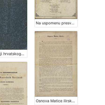
Na uspomenu presvětlomu gospodinu baronu Josipu Jelačiću Bužimskomu, perve banske narodne graničarske regimente pukovniku (P. N.) prigodom njegovog dolazka u Pokupsko / od Pavla Štoosa
O gradnji hrvatskoga kazališta u Zagrebu : (Razprava družtva inžinira i arhitekta u Zagrebu)
Osnova Matice ilirske / od ravniteljstva družtva čitaonice ilirske zagrebačke