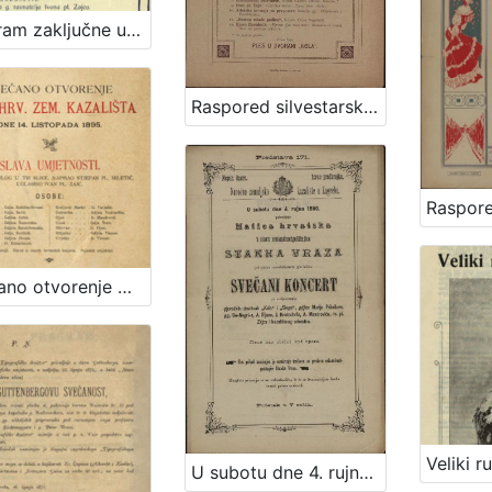
Program zaključne učeničke produkcije za subotu 22. lipnja 1901. / Hrvatski zem. glazbeni zavod
Raspored silvestarske zabave što ju dne 31. prosinca 1903. zajednički priredjuju društva "Kolo" i "Sokol"
Svečano otvorenje Nar. hrv. zem. kazališta : dne 14. listopada 1895.
U subotu dne 4. rujna 1880. priredjuje Matica hrvatska u slavu sedamdesetgodišnjice Stanka Vraza svečani koncert uz sudjelovanje pjevačkih družtvah "Kola" i "Sloge", gdjice Marije Prikrilove, gg. De-Negri-a, A. Fijana, J. Kratochvila, A. Mandrovića, Iv. pl. Zajca i kazalištnog orkestra / [program] Narodno zemaljsko kazalište u Zagrebu ; [program] Hrv. pjevačko družtvo "Kolo" u Zagrebu