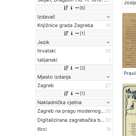
[6]
Izdavač
Knjižnice grada Zagreba
10
[1]
Jezik
hrvatski
30
talijanski
1
[2]
Mjesto izdanja
Zagreb
27
[1]
Nakladnička cjelina
Zagreb na pragu modernog doba
30
Digitalizirana zagrebačka baština
30
Ilirci
18