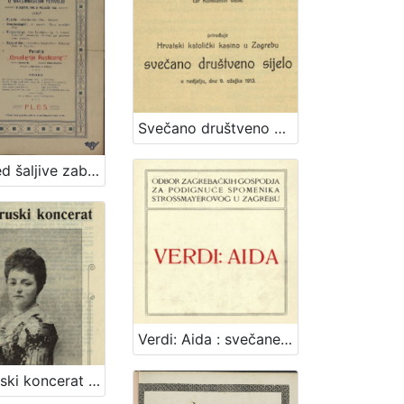
Svečano društveno sijelo / priređuje Hrvatski katolički kasino u Zagrebu
Raspored šaljive zabave u Maksimirskom perivoju : u subotu dne 6. veljače 1904. / Hrv. pjev. društvo "Kolo" u Zagrebu
Verdi: Aida : svečane predstave u korist spomenika J. J. Strossmayera 5 i 6 ožujka u Hrv. zem. kazalištu / Odbor zagrebačkih gospodja za podignuće spomenika Strossmayerovog u Zagrebu
Veliki ruski koncerat gđe. Marije Ivanovne pl. Gorlenko-Doline solistice Nj. Veličanstva cara ruskoga i primadone carske opere u Petrogradu : uz sudjelovanje pijanistice gdjice. Marije Nedbalove / iz ruskog preveo [napjeve] August Harambašić