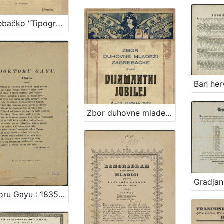
Zagrebačko "Tipografičko družtvo" priredjuje u slavu Guttenberga, iznašatelja tipografičke umjetnosti, u nedjelju, 23. lipnja 1872., u bašći "Stare lipe" (Nikolićeva ulica) Guttenbergovu svečanost
Zbor duhovne mladeži zagrebačke slavi dijamantni jubilej, 6.-12. lipnja 1912 / Zbor duhovne mladeži zagrebačke
Doktoru Gayu : 1835. / Ivan Mažuranić