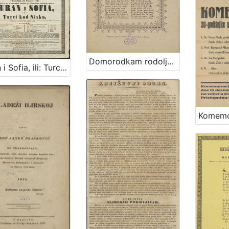
Domorodkam rodoljubivi mladići prigodom večernje zabave dana 20. veljače god. 1841.
Juran i Sofia, ili: Turci kod Siska : domorodna junačka igra u 3 čina, od I. Kukuljevića Sakcinskog, s muzikom od g. Livadića, s osobitom sjajnostjom na novo u scenu metnuta po g. režiseru Vaniniu : predstavljat će se na ovdašnjem kazalištu po Domorodnom teatralnom družtvu