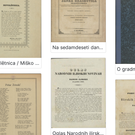
Na sedamdeseti dan rodjenja ... grofa Janka Draškovića trakoštjanskoga, ... kanoti načelnika učenoga družtva ilirskoga, i userdnoga svedje domorodca : pobožni starinske krěposti štovaoci dana 20. listopada 1840. / [Ivan Mažuranić]
Novolětnica / Miško Jurišić, ilirskih novinah raznositelj
Oglas Narodnih ilirskih novinah i Danice ilirske za godinu 1841 / Ljudevit Gaj