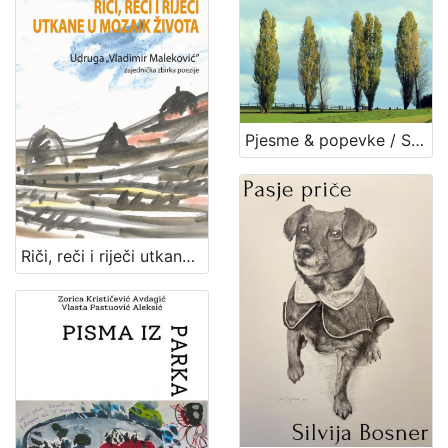
Pjesme & popevke / Silvija Bosner
Riči, reči i riječi utkane u mozaik života : zajednička zbirka poezije članova Udruge "Vladimir Maleković" / priredila Đurđica Haladi ; pogovor Snježana Zrinjan