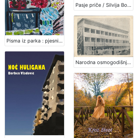
Pasje priče / Silvija Bosner
Pisma iz parka : pjesničko-likovna zbirka / [autorica pjesama] Zorica Krističević Avdagić ; [autorica kolaža] Vlasta Pastuović Aleksić
Narodna osmogodišnja škola - Zaprešić