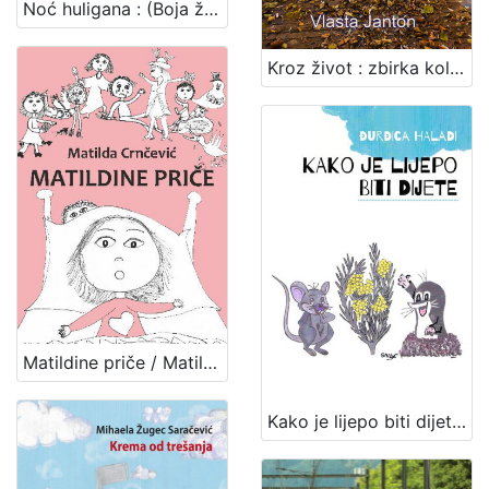
Noć huligana : (Boja željeznog oksida) : kratki roman / Borben Vladović
Kroz život : zbirka kolumni / Vlasta Janton
Matildine priče / Matilda Crnčević ; [priredila Sandra Crnčević ; pogovor Ivanka Tomić ; ilustracije Lucia Sabljić, Matilda Crnčević]
Kako je lijepo biti dijete : zbirka pjesama za djecu / Đurđica Haladi ; [predgovor Snježana Zrinjan] ; [ilustracije Zlatko Haladi]