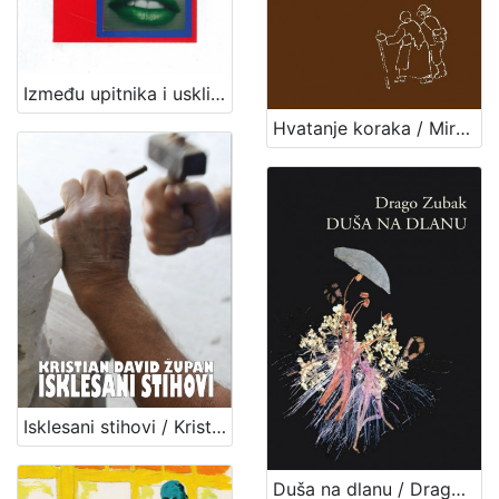
Između upitnika i uskličnika / Ljerka Vladović
Hvatanje koraka / Mirko Ivanjek ; ilustracije Čedomir Ostreš
Isklesani stihovi / Kristian David Župan
Duša na dlanu / Drago Zubak ; ilustracije Marija Igaly