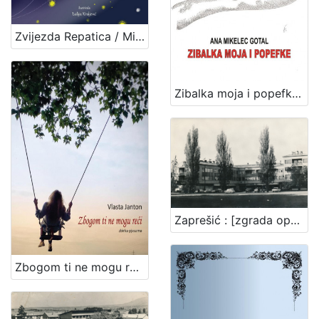
[
1
4
Zvijezda Repatica / Mihaela Žugec Saračević ; Lidija Kraljević
]
Izdavač
Gradska knjižnica Ante Kovačića
7
Zibalka moja i popefke / Ana Mikelec Gotal
Knjižnice grada Zagreba
3
[
2
]
Zaprešić : [zgrada općine]
Jezik
hrvatski
5
Zbogom ti ne mogu reći / Vlasta Janton
[