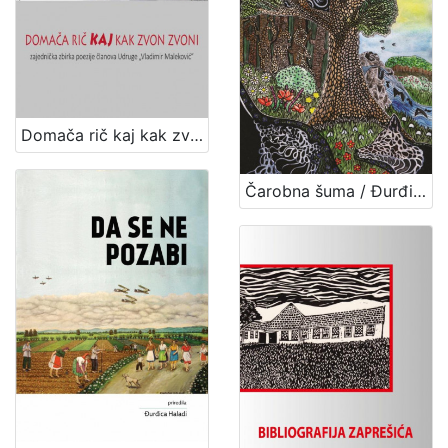
Domača rič kaj kak zvon zvoni / priredila Đurđica Haladi
Čarobna šuma / Đurđica Haladi