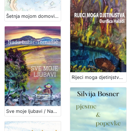
Šetnja mojom domovinom / Ana Mikelec Gotal ; ilustracije Andrea Štoos
Rijeci moga djetinjstva / Đurđica Haladi
Sve moje ljubavi / Nada Lozar-Tomašić