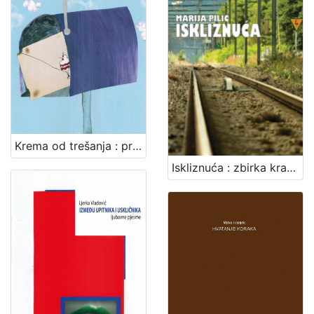
Krema od trešanja : priče za dušu za male i velike / Mihaela Žugec Saračević
Iskliznuća : zbirka kratkih priča / Marija Pilić