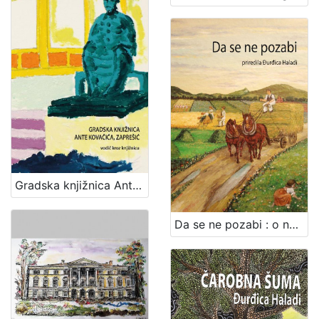
Gradska knjižnica Ante Kovačića, Zaprešić : vodič kroz knjižnicu / Marija Bartolić i Vlasta Šolc
Da se ne pozabi : o narodnim običajima brdovečkog kraja / priredila Đurđica Haladi ; [autori tekstova Smiljka Bukovina... et. al.]