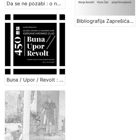
Da se ne pozabi : o narodnim običajima brdovečkog kraja : II. dio / priredila Đurđica Haladi ; [autori tekstova Đurđica Haladi... et al.]
Bibliografija Zaprešića / Marija Bartolić, Vlasta Šolc, Janja Dimnjaković
Buna / Upor / Revolt : izložba grafika iz grafičke mape Kervave kronike glas / urednica kataloga Silvija Limani