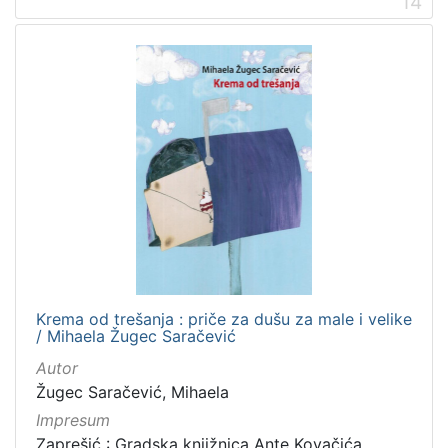
14
Krema od trešanja : priče za dušu za male i velike
/ Mihaela Žugec Saračević
Autor
Žugec Saračević, Mihaela
Impresum
Zaprešić : Gradska knjižnica Ante Kovačića,