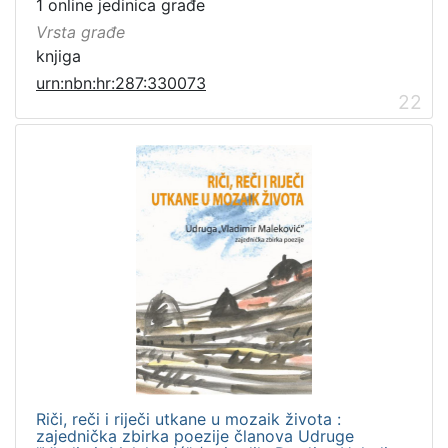
1 online jedinica građe
Vrsta građe
knjiga
urn:nbn:hr:287:330073
22
Riči, reči i riječi utkane u mozaik života :
zajednička zbirka poezije članova Udruge