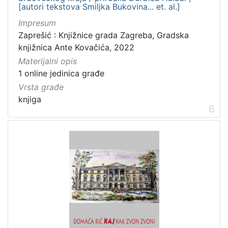
[autori tekstova Smiljka Bukovina... et. al.]
Impresum
Zaprešić : Knjižnice grada Zagreba, Gradska
knjižnica Ante Kovačića, 2022
Materijalni opis
1 online jedinica građe
Vrsta građe
knjiga
6