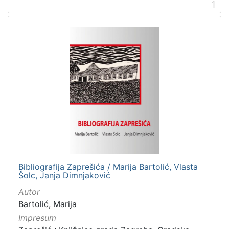
1
1
]
Mjesto
izdanja
Zaprešić
16
[
1
]
Nakladnička
cjelina
Zaprešićki autori online
16
Bibliografija Zaprešića / Marija Bartolić, Vlasta
Šolc, Janja Dimnjaković
Digitalizirana zaprešićka baština
4
Autor
Zaprešićka kultura online
1
Bartolić, Marija
Impresum