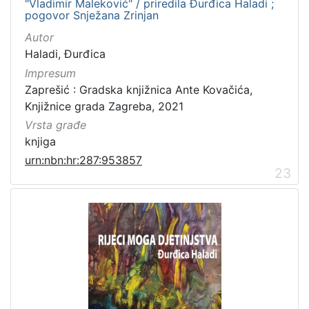
"Vladimir Maleković" / priredila Đurđica Haladi ;
pogovor Snježana Zrinjan
Autor
Haladi, Đurđica
Impresum
Zaprešić : Gradska knjižnica Ante Kovačića,
Knjižnice grada Zagreba, 2021
Vrsta građe
knjiga
urn:nbn:hr:287:953857
23