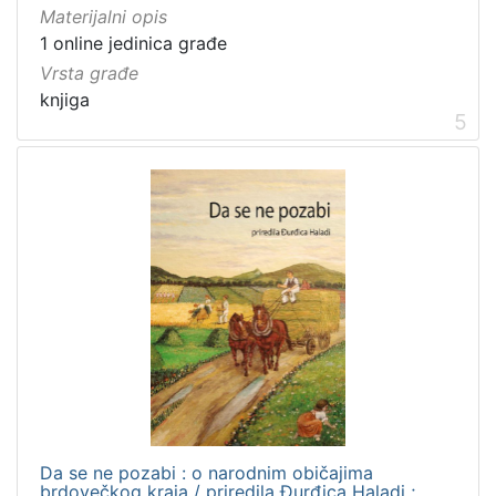
Materijalni opis
1 online jedinica građe
Vrsta građe
knjiga
5
Da se ne pozabi : o narodnim običajima
brdovečkog kraja / priredila Đurđica Haladi ;