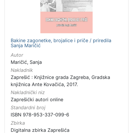
[
1
4
]
Izdavač
Gradska knjižnica Ante Kovačića
7
Bakine zagonetke, brojalice i priče / priredila
Sanja Maričić
Knjižnice grada Zagreba
3
Autor
Maričić, Sanja
Nakladnik
[
Zaprešić : Knjižnice grada Zagreba, Gradska
2
knjižnica Ante Kovačića, 2017.
]
Nakladnički niz
Jezik
Zaprešićki autori online
hrvatski
5
Standardni broj
ISBN 978-953-337-099-6
Zbirka
[
Digitalna zbirka Zaprešića