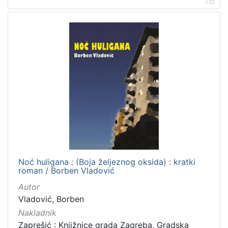
18
Noć huligana : (Boja željeznog oksida) : kratki
roman / Borben Vladović
Autor
Vladović, Borben
Nakladnik
Zaprešić : Knjižnice grada Zagreba, Gradska