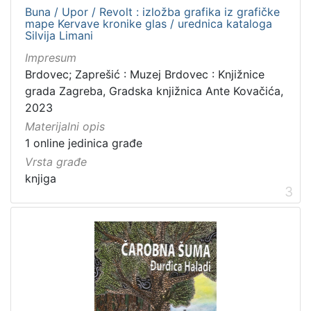
Buna / Upor / Revolt : izložba grafika iz grafičke
mape Kervave kronike glas / urednica kataloga
Silvija Limani
[
Impresum
3
Brdovec; Zaprešić : Muzej Brdovec : Knjižnice
]
grada Zagreba, Gradska knjižnica Ante Kovačića,
Zbirka
2023
Digitalna zbirka Zaprešića
21
Materijalni opis
1 online jedinica građe
Vrsta građe
knjiga
[
3
1
]