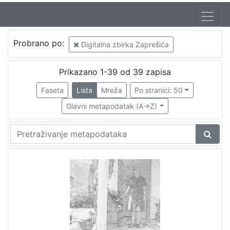
Autor
Probrano po:
Digitalna zbirka Zaprešića
Haladi, Đurđica
3
David Župan, Kristian (1988-)
1
Prikazano 1-39 od 39 zapisa
Mikelec Gotal, Ana (1944)
1
Faseta
Lista
Mreža
Po stranici: 50
Maričić, Sanja
1
Glavni metapodatak (A->Z)
Pilić, Marija
1
Majer-Sardelić, Marija
1
Žigo, Lada
1
Bartolić, Marija
1
Šolc, Vlasta
1
Vladović, Borben
1