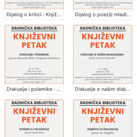
Dijalog o kritici : Književni petak, 15. 11. 1968. / govore Branimir Donat ... [et al.] ; voditelj i urednik Stanislav Škunca
Dijalog o poeziji mladih : Književni petak, 18. 10. 1968. / govore Zvonko Maković ... [et al.] ; voditelj i urednik Stanislav Škunca
Diskusije i polemike : Književni petak, 20. 10. 1967. / govore Aleksandar Flaker i Dragoljub Nedeljković ; urednik Stanislav Škunca
Diskusije o našim diskusijama : Književni petak, 11. 2. 1966. / govori Zvonimir Kulundžić ; urednik Stanislav Škunca