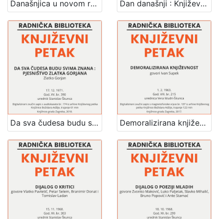
Današnjica u novom romanu : Književni petak, 18. 12. 1964. / govore Branko Belan, Dalibor Cvitan i Ivan Kušan ; urednik Stanislav Škunca
Dan današnji : Književni petak, 27. 2. 1959. / govori Miodrag Bulatović ; urednica Vera Mudri-Škunca
Da sva čudesa budu svima znana : pjesništvo Zlatka Gorjana : Književni petak, dvorana u Novinarskom domu, 17. 12. 1971., br. 390 / Zlatko Gorjan ; urednik Stanislav Škunca
Demoralizirana književnost : Književni petak, 1. 2. 1963. / govori Ivan Supek ; urednica Vera Mudri-Škunca