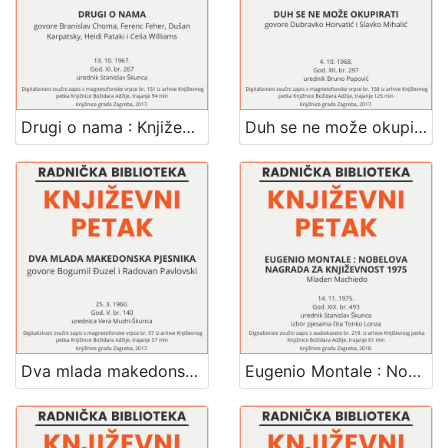
Drugi o nama : Književni petak, 13. 10. 1967. / govore Branislav Choma ... [et al.] ; urednik Stanislav Škunca
Duh se ne može okupirati : Književni petak, 4. 10. 1968. / govore Dubravko Horvatić i Slavko Mihalić ; urednik Bruno Popović
Dva mlada makedonska pjesnika : Književni petak, 25. 3. 1960. / govore Bogumil Đuzel i Radovan Pavlovski ; urednica Vera Mudri-Škunca
Eugenio Montale : Nobelova nagrada za književnost 1975 : Književni petak, dvorana u Novinarskom domu, 14. 11. 1975., br. 493 / Mladen Machiedo ; izbor pjesama čita Tonko Lonza ; urednik Stanislav Škunca