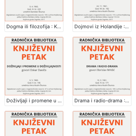
Dogma ili filozofija : Književni petak, 9. 4. 1965. / govori Danko Grlić ; urednik Stanislav Škunca
Dojmovi iz Holandije : Književni petak, 24. 11. 1961. / govori Ivo Hergešić ; urednica Vera Mudri-Škunca
Doživljaji i promene u doživljajnosti : Književni petak, 6. 5. 1960. / govori Oskar Davičo ; urednica Vera Mudri-Škunca
Drama i radio-drama : Književni petak, 10. 3. 1961. / govori Borislav Mrkšić ; urednica Vera Mudri-Škunca