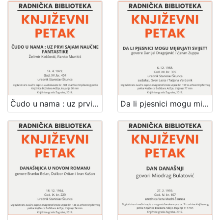
Čudo u nama : uz prvi sajam naučne fantastike : Književni petak, dvorana u Novinarskom domu, 14. 4. 1972., br. 404 / Želimir Koščević, Ranko Munitić ; urednik Stanislav Škunca
Da li pjesnici mogu mijenjati svijet : Književni petak, 6. 12. 1968. / govore Danijel Dragojević i Vjeran Zuppa ; sudjeluju Sven Lasta i Tatjana Verdonik ; urednik Stanislav Škunca