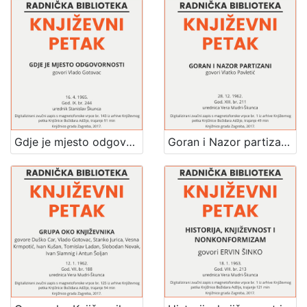
Gdje je mjesto odgovornosti : Književni petak, 16. 4. 1965. / govori Vlado Gotovac ; urednik Stanislav Škunca
Goran i Nazor partizani : Književni petak, 28. 12. 1962. / govori Vlatko Pavletić ; urednica Vera Mudri-Škunca