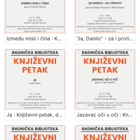
Između misli i čina : Književni petak, 25. 12. 1964. / govori Danilo Pejović ; urednik Stanislav Škunca
"Ja, Danilo" - za i protiv : Književni petak, 26. 2. 1965. / govore Vlado Krstulović i Miho Politeo ; sudjeluju Boris Festini i Eugen Franjković ; urednik Stanislav Škunca
Ja : Književni petak, dvorana u Novinarskom domu, 31. 3. 1972., br. 402 / Josip Sever ; urednik Stanislav Škunca
Jazavac oči u oči : Književni petak, 27. 12. 1968. / govori Fadil Hadžić ; sudjeluju Drago Bahun ... [et al.] ; urednik Stanislav Škunca