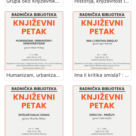
Grupa oko Književnika : Književni petak, 12. 1. 1962. / govore Duško Car ... [et al.] ; urednica Vera Mudri-Škunca
Historija, književnost i nonkonformizam : Književni petak, 18. 1. 1963., Radnički dom, dvorana H / govori Ervin Šinko ; urednica Vera Mudri-Škunca
Humanizam, urbanizam i demokratizam : Književni petak, 1. 3. 1963. / govori Milan Prelog ; urednica Vera Mudri-Škunca
Ima li kritika smisla? : Književni petak, 24. 1. 1969. / govori Igor Mandić ; urednik Stanislav Škunca