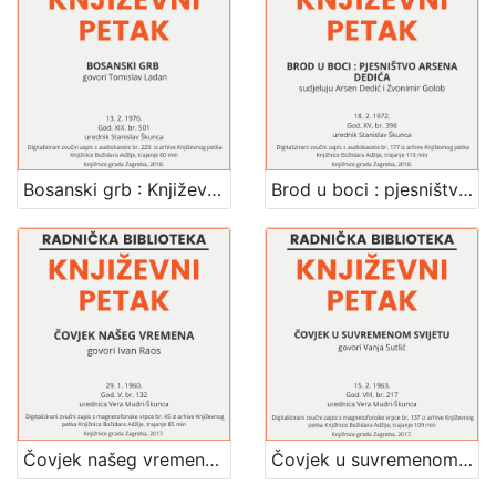
Zbirka
Usmeni izvori
211
[
1
Bosanski grb : Književni petak, dvorana u Novinarskom domu, 13. 2. 1976., br. 501 / Tomislav Ladan ; urednik Stanislav Škunca
Brod u boci : pjesništvo Arsena Dedića : Književni petak, dvorana u Novinarskom domu, 18. 2. 1972., br. 396 / sudjeluju Arsen Denić, Zvonimir Golob ; urednik Stanislav Škunca
]
Čovjek našeg vremena : Književni petak, 29. 1. 1960. / govori Ivan Raos ; urednica Vera Mudri-Škunca
Čovjek u suvremenom svijetu : Književni petak, 15. 2. 1963. / govori Vanja Sutlić ; urednica Vera Mudri-Škunca