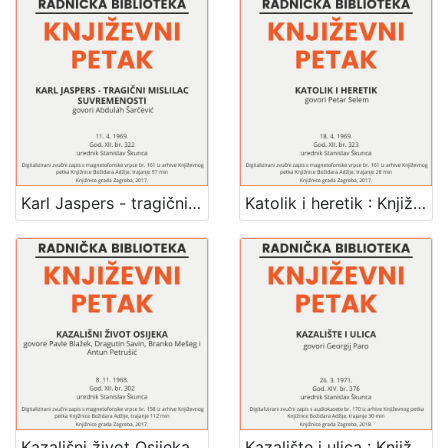
Karl Jaspers - tragični mislilac suvremenosti : Književni petak, 11. 4. 1969. / govori Abdulah Šarčević ; urednik Stanislav Škunca
Katolik i heretik : Književni petak, 18. 4. 1969. / govori Petar Selem ; sudjeluju Božidar Boban, Ljubica Jović i Rade Šerbedžija ; urednik Stanislav Škunca
Kazališni život Osijeka : Književni petak, 8. 11. 1968. / govore Pavle Blažek ... [et al.] ; urednik Stanislav Škunca
Kazalište i ulica : Književni petak, dvorana u Medulićevoj 30, 26. 3. 1971., br. 376 / govori Georgij Paro ; urednik Stanislav Škunca