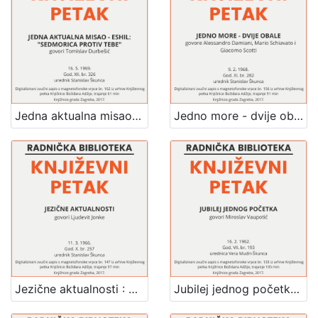
Jedna aktualna misao - Eshil: "Sedmorica protiv Tebe" : Književni petak, 16. 5. 1969. / govori Tomislav Durbešić ; sudjeluju Inge Appelt, Ivo Katić i Uglješa Kojadinović ; urednik Stanislav Škunca
Jedno more - dvije obale : Književni petak, 9. 2. 1968. / govore Alessandro Damiani, Mario Schiavato i Giacomo Scotti ; urednik Stanislav Škunca
Jezične aktualnosti : Književni petak, 11. 3. 1966. / govori Ljudevit Jonke ; urednik Stanislav Škunca
Jubilej jednog početka : Književni petak, 16. 2. 1962. / govori Miroslav Vaupotić ; urednica Vera Mudri-Škunca