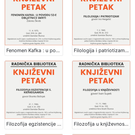
Fenomen Kafka : u povodu 52-e obljetnice smrti : Književni petak, dvorana u Novinarskom domu, 11. 4. 1975., br. 484 / Zdenko Škreb ; urednik Stanislav Škunca
Filologija i patriotizam : Književni petak, 7. 2. 1969. / govori Ivo Hergešić ; urednik Stanislav Škunca
Filozofija egzistencije S. Kierkegaarda : Književni petak, 21. 1. 1966. / govori Branko Bošnjak ; urednik Stanislav Škunca
Filozofija u književnosti : Književni petak, 11. 11. 1960. / govori Ivan Supek ; urednica Vera Mudri-Škunca