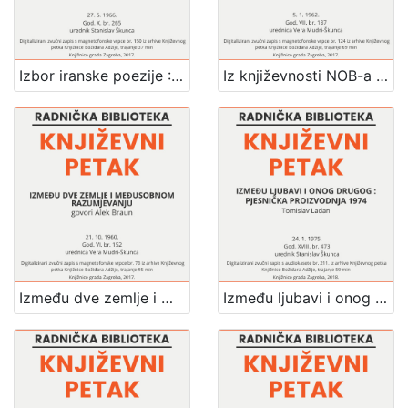
Izbor iranske poezije : Književni petak, 27. 5. 1966. / govori Jelica Golić ; sudjeluju Zlatko Crnković i Ivka Dabetić ; urednik Stanislav Škunca
Iz književnosti NOB-a : Književni petak, 5. 1. 1962. / govore Josip Barković ... [et al.] ; urednica Vera Mudri-Škunca
Između dve zemlje i međusobnom razumjevanju : Književni petak, 21. 10. 1960. / govori Alek Braun ; urednica Vera Mudri-Škunca
Između ljubavi i onog drugog : pjesnička proizvodnja 1974 : Književni petak, dvorana u Novinarskom domu, 24. 1. 1975., br. 473 / Tomislav Ladan ; urednik Stanislav Škunca