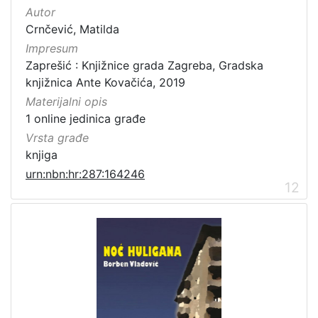
Autor
Crnčević, Matilda
Impresum
Zaprešić : Knjižnice grada Zagreba, Gradska
knjižnica Ante Kovačića, 2019
Materijalni opis
1 online jedinica građe
Vrsta građe
knjiga
urn:nbn:hr:287:164246
12