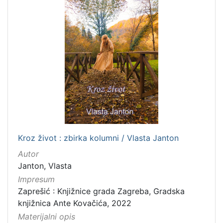
Kroz život : zbirka kolumni / Vlasta Janton
Autor
Janton, Vlasta
Impresum
Zaprešić : Knjižnice grada Zagreba, Gradska
knjižnica Ante Kovačića, 2022
Materijalni opis