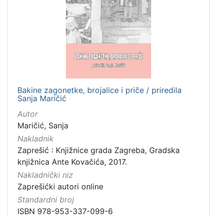
[
1
2
]
Izdavač
Knjižnice grada Zagreba
3
Gradska knjižnica Ante Kovačića
3
Bakine zagonetke, brojalice i priče / priredila
Sanja Maričić
Autor
[
Maričić, Sanja
2
Nakladnik
]
Zaprešić : Knjižnice grada Zagreba, Gradska
Jezik
knjižnica Ante Kovačića, 2017.
hrvatski
5
Nakladnički niz
Zaprešićki autori online
Standardni broj
[
ISBN 978-953-337-099-6