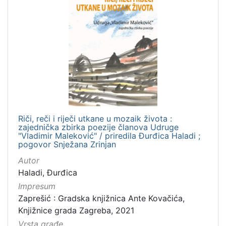
Riči, reči i riječi utkane u mozaik života :
zajednička zbirka poezije članova Udruge
"Vladimir Maleković" / priredila Đurđica Haladi ;
pogovor Snježana Zrinjan
Autor
Haladi, Đurđica
Impresum
Zaprešić : Gradska knjižnica Ante Kovačića,
Knjižnice grada Zagreba, 2021
Vrsta građe