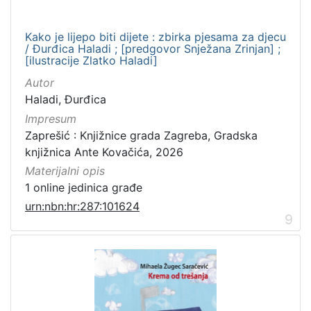
Kako je lijepo biti dijete : zbirka pjesama za djecu
/ Đurđica Haladi ; [predgovor Snježana Zrinjan] ;
[ilustracije Zlatko Haladi]
Autor
Haladi, Đurđica
Impresum
Zaprešić : Knjižnice grada Zagreba, Gradska
knjižnica Ante Kovačića, 2026
Materijalni opis
1 online jedinica građe
urn:nbn:hr:287:101624
9