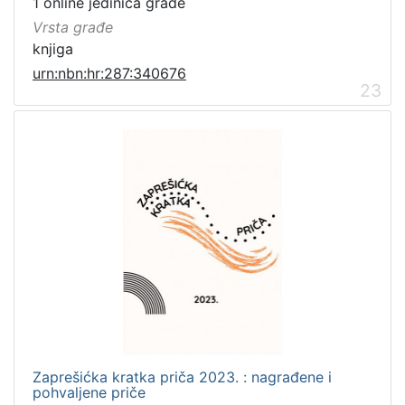
1 online jedinica građe
Vrsta građe
knjiga
urn:nbn:hr:287:340676
23
Zaprešićka kratka priča 2023. : nagrađene i
pohvaljene priče