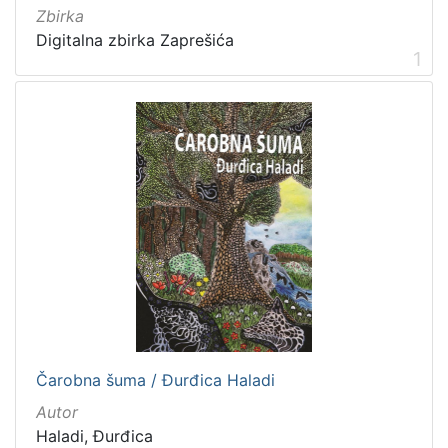
1
Zbirka
]
Digitalna zbirka Zaprešića
1
Mjesto
izdanja
Zaprešić
11
[
1
]
Nakladnička
cjelina
Zaprešićki autori online
16
Čarobna šuma / Đurđica Haladi
Autor
[
1
Haladi, Đurđica