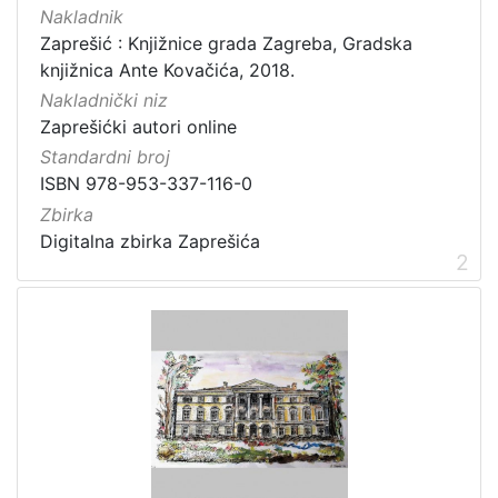
]
Nakladnik
Prava
Zaprešić : Knjižnice grada Zagreba, Gradska
knjižnica Ante Kovačića, 2018.
Zaštićeno autorskim pravom
1
Nakladnički niz
Zaprešićki autori online
Standardni broj
[
ISBN 978-953-337-116-0
1
Zbirka
]
Digitalna zbirka Zaprešića
Vrsta
2
građe
knjiga
11
[
1
]
Zbirka