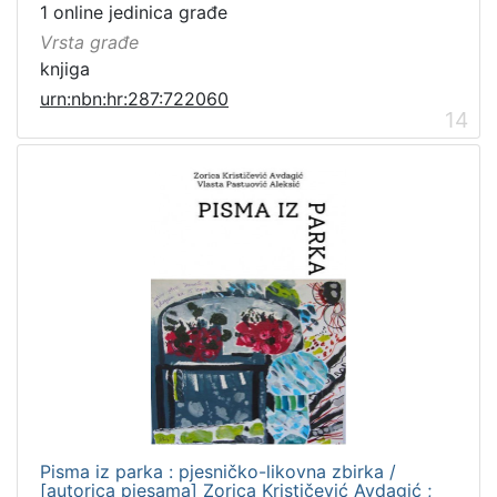
1 online jedinica građe
Vrsta građe
knjiga
urn:nbn:hr:287:722060
14
Pisma iz parka : pjesničko-likovna zbirka /
[autorica pjesama] Zorica Krističević Avdagić ;