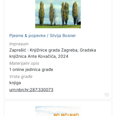
Pjesme & popevke / Silvija Bosner
Impresum
Zaprešić : Knjižnice grada Zagreba, Gradska
knjižnica Ante Kovačića, 2024
Materijalni opis
1 online jedinica građe
Vrsta građe
knjiga
urn:nbn:hr:287:330073
16