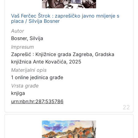
Vaš Ferčec Štrok : zaprešičko javno mnijenje s
placa / Silvija Bosner
Autor
Bosner, Silvija
Impresum
Zaprešić : Knjižnice grada Zagreba, Gradska
knjižnica Ante Kovačića, 2025
Materijalni opis
1 online jedinica građe
Vrsta građe
knjiga
urn:nbn:hr:287:535786
22