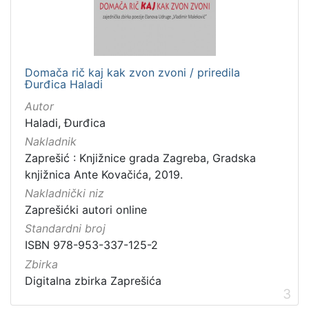
Digitalna zbirka Zaprešića
16
Domača rič kaj kak zvon zvoni / priredila
[
Đurđica Haladi
1
]
Autor
Haladi, Đurđica
Nakladnik
Zaprešić : Knjižnice grada Zagreba, Gradska
knjižnica Ante Kovačića, 2019.
Nakladnički niz
Zaprešićki autori online
Standardni broj
ISBN 978-953-337-125-2
Zbirka
Digitalna zbirka Zaprešića
3