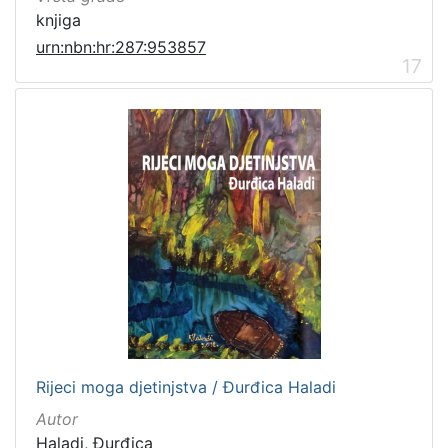
knjiga
urn:nbn:hr:287:953857
17
Rijeci moga djetinjstva / Đurđica Haladi
Autor
Haladi, Đurđica