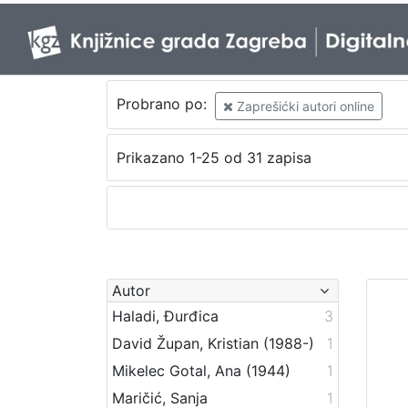
Probrano po:
Zaprešićki autori online
Prikazano 1-25 od 31 zapisa
Autor
Haladi, Đurđica
3
David Župan, Kristian (1988-)
1
Mikelec Gotal, Ana (1944)
1
Maričić, Sanja
1