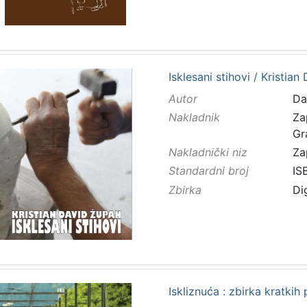
Isklesani stihovi / Kristia
Autor
Da
Nakladnik
Za
Gr
Nakladnički niz
Za
Standardni broj
IS
Zbirka
Di
Iskliznuća : zbirka kratkih p