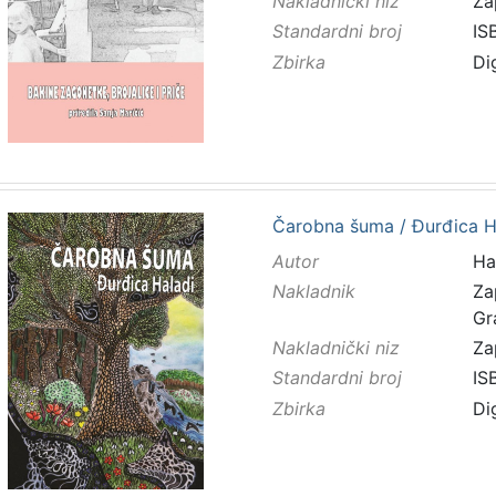
Nakladnički niz
Za
Standardni broj
IS
Zbirka
Di
Čarobna šuma / Đurđica H
Autor
Ha
Nakladnik
Za
Gr
Nakladnički niz
Za
Standardni broj
IS
Zbirka
Di