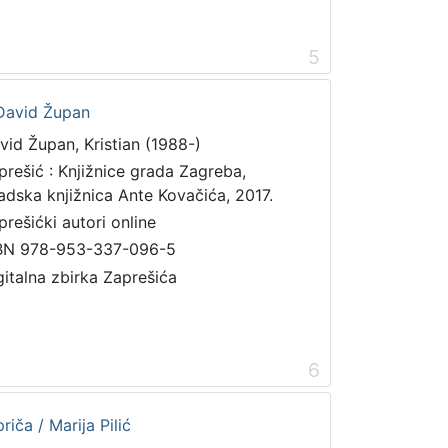
5
n David Župan
vid Župan, Kristian (1988-)
prešić : Knjižnice grada Zagreba,
adska knjižnica Ante Kovačića, 2017.
prešićki autori online
BN 978-953-337-096-5
gitalna zbirka Zaprešića
6
riča / Marija Pilić