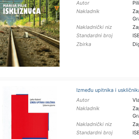
Autor
Pil
Nakladnik
Za
Gr
Nakladnički niz
Za
Standardni broj
IS
Zbirka
Di
Između upitnika i uskličnik
Autor
Vl
Nakladnik
Za
Gr
Nakladnički niz
Za
Standardni broj
IS