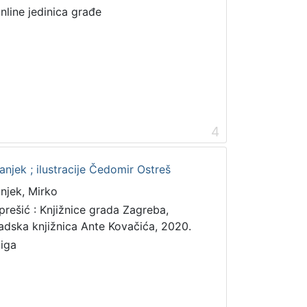
online jedinica građe
4
anjek ; ilustracije Čedomir Ostreš
anjek, Mirko
prešić : Knjižnice grada Zagreba,
adska knjižnica Ante Kovačića, 2020.
jiga