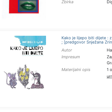
Zbirka
Di
Kako je lijepo biti dijete 
; [predgovor Snježana Zrinj
Autor
Ha
Impresum
Za
Gr
Materijalni opis
1 
ur