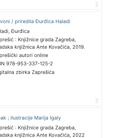
2
oni / priredila Đurđica Haladi
ladi, Đurđica
prešić : Knjižnice grada Zagreba,
adska knjižnica Ante Kovačića, 2019.
prešićki autori online
BN 978-953-337-125-2
gitalna zbirka Zaprešića
3
 ; ilustracije Marija Igaly
prešić : Knjižnice grada Zagreba,
adska knjižnica Ante Kovačića, 2022