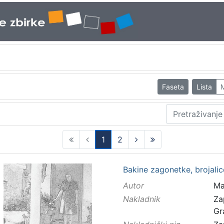
Faseta
Lista
1
2
(current)
Bakine zagonetke, brojalice
Autor
Ma
Nakladnik
Za
Gr