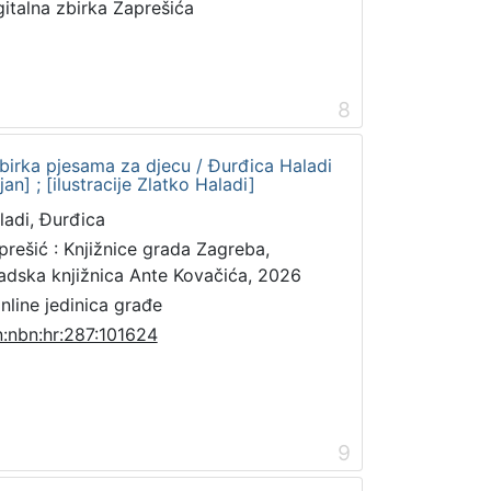
gitalna zbirka Zaprešića
8
: zbirka pjesama za djecu / Đurđica Haladi
an] ; [ilustracije Zlatko Haladi]
ladi, Đurđica
prešić : Knjižnice grada Zagreba,
adska knjižnica Ante Kovačića, 2026
online jedinica građe
n:nbn:hr:287:101624
9