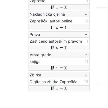
Zaprešić
11
[1]
Nakladnička cjelina
Zaprešićki autori online
16
[1]
Prava
Zaštićeno autorskim pravom
1
[1]
Vrsta građe
knjiga
11
[1]
Zbirka
Digitalna zbirka Zaprešića
16
[1]