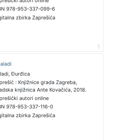
prešićki autori online
BN 978-953-337-099-6
gitalna zbirka Zaprešića
1
aladi
ladi, Đurđica
prešić : Knjižnice grada Zagreba,
adska knjižnica Ante Kovačića, 2018.
prešićki autori online
BN 978-953-337-116-0
gitalna zbirka Zaprešića