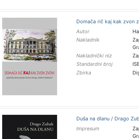
Domača rič kaj kak zvon zv
Autor
Ha
Nakladnik
Za
Gr
Nakladnički niz
Za
Standardni broj
IS
Zbirka
Di
Duša na dlanu / Drago Zubak
Impresum
Za
Gr