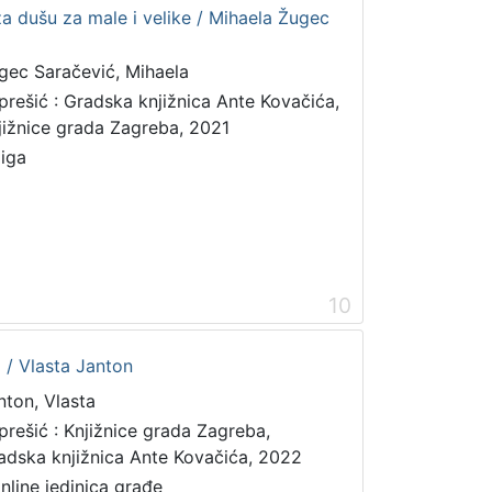
za dušu za male i velike / Mihaela Žugec
gec Saračević, Mihaela
prešić : Gradska knjižnica Ante Kovačića,
jižnice grada Zagreba, 2021
jiga
10
i / Vlasta Janton
nton, Vlasta
prešić : Knjižnice grada Zagreba,
adska knjižnica Ante Kovačića, 2022
online jedinica građe