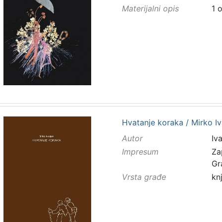
Materijalni opis
1 
Hvatanje koraka / Mirko Iv
Autor
Iv
Impresum
Za
Gr
Vrsta građe
kn