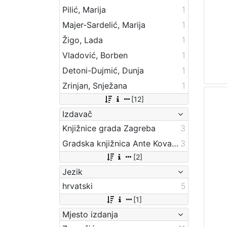
Pilić, Marija
1
Majer-Sardelić, Marija
1
Žigo, Lada
1
Vladović, Borben
1
Detoni-Dujmić, Dunja
1
Zrinjan, Snježana
1
[12]
Izdavač
Knjižnice grada Zagreba
3
Gradska knjižnica Ante Kovačića
3
[2]
Jezik
hrvatski
5
[1]
Mjesto izdanja