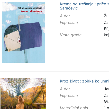
Krema od trešanja : priče 
Saračević
Autor
Žu
Impresum
Za
Kn
Vrsta građe
kn
Kroz život : zbirka kolumn
Autor
Ja
Impresum
Za
Gr
Materijalni opis
1 