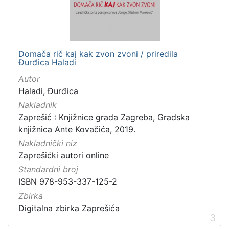
Digitalna zbirka Zaprešića
16
Domača rič kaj kak zvon zvoni / priredila
[
Đurđica Haladi
1
]
Autor
Haladi, Đurđica
Nakladnik
Zaprešić : Knjižnice grada Zagreba, Gradska
knjižnica Ante Kovačića, 2019.
Nakladnički niz
Zaprešićki autori online
Standardni broj
ISBN 978-953-337-125-2
Zbirka
Digitalna zbirka Zaprešića
3