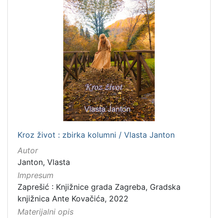
Kroz život : zbirka kolumni / Vlasta Janton
Autor
Janton, Vlasta
Impresum
Zaprešić : Knjižnice grada Zagreba, Gradska
knjižnica Ante Kovačića, 2022
Materijalni opis