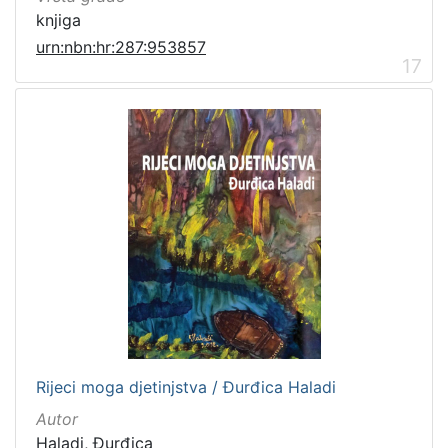
knjiga
urn:nbn:hr:287:953857
17
Rijeci moga djetinjstva / Đurđica Haladi
Autor
Haladi, Đurđica