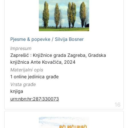
Pjesme & popevke / Silvija Bosner
Impresum
Zaprešić : Knjižnice grada Zagreba, Gradska
knjižnica Ante Kovačića, 2024
Materijalni opis
1 online jedinica građe
Vrsta građe
knjiga
urn:nbn:hr:287:330073
16