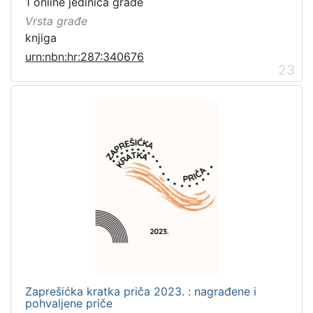
1 online jedinica građe
Vrsta građe
knjiga
urn:nbn:hr:287:340676
23
Zaprešićka kratka priča 2023. : nagrađene i
pohvaljene priče