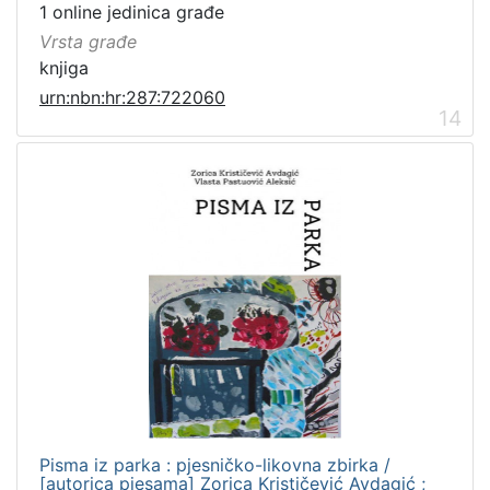
1 online jedinica građe
Vrsta građe
knjiga
urn:nbn:hr:287:722060
14
Pisma iz parka : pjesničko-likovna zbirka /
[autorica pjesama] Zorica Krističević Avdagić ;