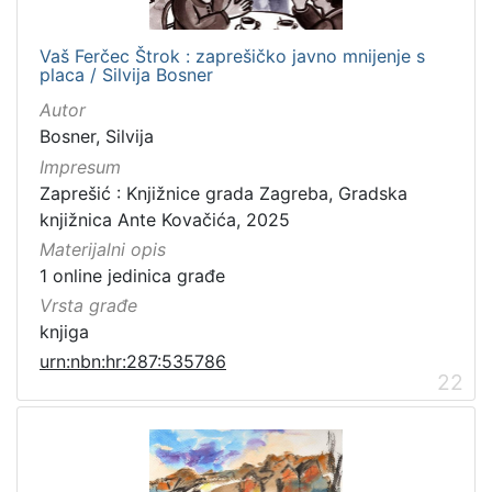
Vaš Ferčec Štrok : zaprešičko javno mnijenje s
placa / Silvija Bosner
Autor
Bosner, Silvija
Impresum
Zaprešić : Knjižnice grada Zagreba, Gradska
knjižnica Ante Kovačića, 2025
Materijalni opis
1 online jedinica građe
Vrsta građe
knjiga
urn:nbn:hr:287:535786
22