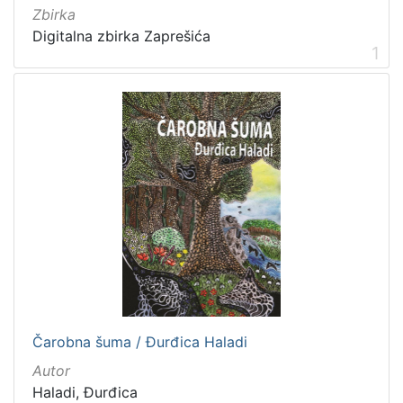
1
Zbirka
]
Digitalna zbirka Zaprešića
1
Mjesto
izdanja
Zaprešić
11
[
1
]
Nakladnička
cjelina
Zaprešićki autori online
16
Čarobna šuma / Đurđica Haladi
Autor
[
1
Haladi, Đurđica