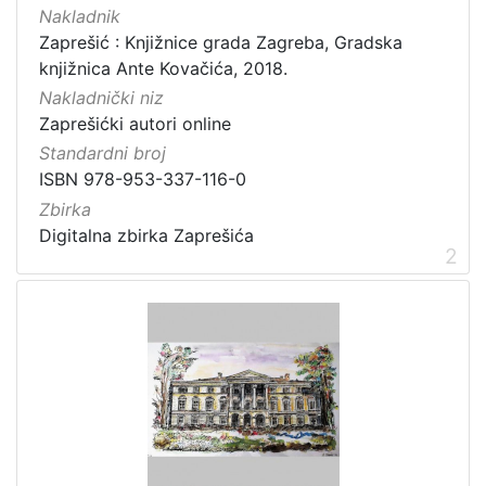
]
Nakladnik
Prava
Zaprešić : Knjižnice grada Zagreba, Gradska
knjižnica Ante Kovačića, 2018.
Zaštićeno autorskim pravom
1
Nakladnički niz
Zaprešićki autori online
Standardni broj
[
ISBN 978-953-337-116-0
1
Zbirka
]
Digitalna zbirka Zaprešića
Vrsta
2
građe
knjiga
11
[
1
]
Zbirka