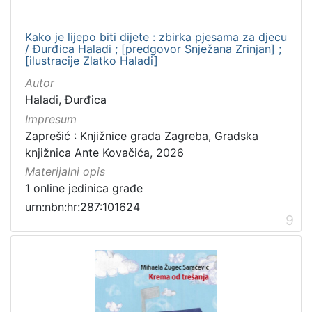
Kako je lijepo biti dijete : zbirka pjesama za djecu
/ Đurđica Haladi ; [predgovor Snježana Zrinjan] ;
[ilustracije Zlatko Haladi]
Autor
Haladi, Đurđica
Impresum
Zaprešić : Knjižnice grada Zagreba, Gradska
knjižnica Ante Kovačića, 2026
Materijalni opis
1 online jedinica građe
urn:nbn:hr:287:101624
9