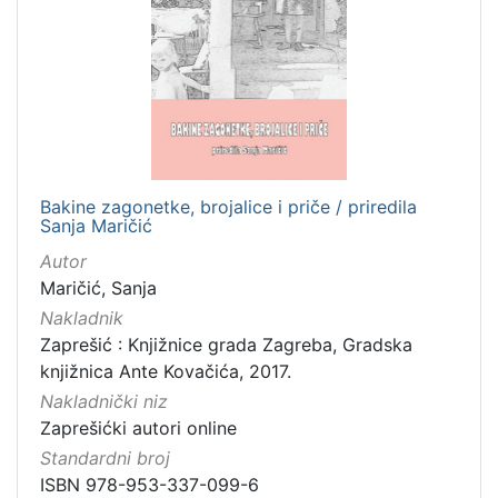
[
1
2
]
Izdavač
Knjižnice grada Zagreba
3
Gradska knjižnica Ante Kovačića
3
Bakine zagonetke, brojalice i priče / priredila
Sanja Maričić
Autor
[
Maričić, Sanja
2
Nakladnik
]
Zaprešić : Knjižnice grada Zagreba, Gradska
Jezik
knjižnica Ante Kovačića, 2017.
hrvatski
5
Nakladnički niz
Zaprešićki autori online
Standardni broj
[
ISBN 978-953-337-099-6