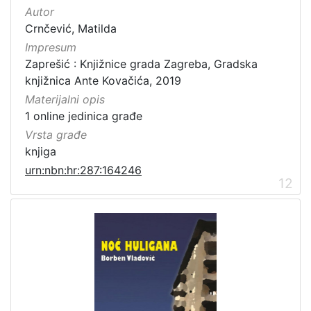
Autor
Crnčević, Matilda
Impresum
Zaprešić : Knjižnice grada Zagreba, Gradska
knjižnica Ante Kovačića, 2019
Materijalni opis
1 online jedinica građe
Vrsta građe
knjiga
urn:nbn:hr:287:164246
12