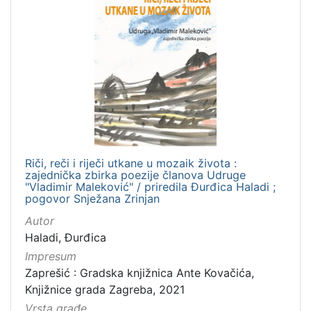
Riči, reči i riječi utkane u mozaik života :
zajednička zbirka poezije članova Udruge
"Vladimir Maleković" / priredila Đurđica Haladi ;
pogovor Snježana Zrinjan
Autor
Haladi, Đurđica
Impresum
Zaprešić : Gradska knjižnica Ante Kovačića,
Knjižnice grada Zagreba, 2021
Vrsta građe