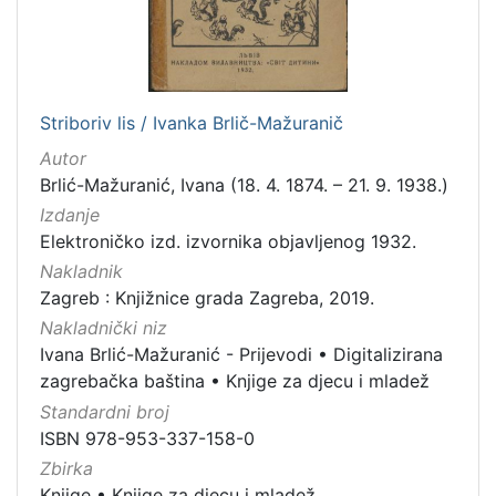
Striboriv lis / Ivanka Brlič-Mažuranič
Autor
Brlić-Mažuranić, Ivana (18. 4. 1874. – 21. 9. 1938.)
Izdanje
Elektroničko izd. izvornika objavljenog 1932.
Nakladnik
Zagreb : Knjižnice grada Zagreba, 2019.
Nakladnički niz
Ivana Brlić-Mažuranić - Prijevodi
•
Digitalizirana
zagrebačka baština
•
Knjige za djecu i mladež
Standardni broj
ISBN 978-953-337-158-0
Zbirka
Knjige
•
Knjige za djecu i mladež