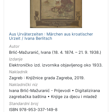
[
1
5
]
Izdavač
Knjižnice grada Zagreba
10
Aus Urväterzeiten : Märchen aus kroatischer
Urzeit / Ivana Berlitsch
Autor
Brlić-Mažuranić, Ivana (18. 4. 1874. – 21. 9. 1938.)
[
Izdanje
1
]
Elektroničko izd. izvornika objavljenog oko 1933.
Nakladnik
Jezik
Zagreb : Knjižnice grada Zagreba, 2019.
danski
2
Nakladnički niz
češki
2
Ivana Brlić-Mažuranić - Prijevodi
•
Digitalizirana
engleski
1
zagrebačka baština
•
Knjige za djecu i mladež
švedski
1
Standardni broj
slovački
1
ISBN 978-953-337-149-8