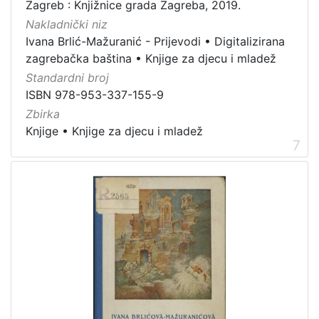
Zagreb : Knjižnice grada Zagreba, 2019.
Nakladnički niz
Ivana Brlić-Mažuranić - Prijevodi
•
Digitalizirana
zagrebačka baština
•
Knjige za djecu i mladež
Standardni broj
ISBN 978-953-337-155-9
Zbirka
Knjige
•
Knjige za djecu i mladež
7