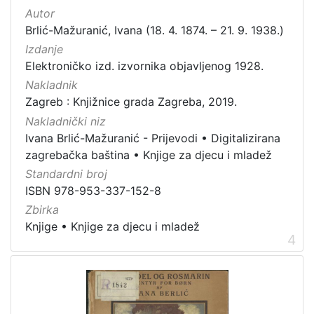
Autor
Brlić-Mažuranić, Ivana (18. 4. 1874. – 21. 9. 1938.)
Izdanje
Elektroničko izd. izvornika objavljenog 1928.
Nakladnik
Zagreb : Knjižnice grada Zagreba, 2019.
Nakladnički niz
Ivana Brlić-Mažuranić - Prijevodi
•
Digitalizirana
zagrebačka baština
•
Knjige za djecu i mladež
Standardni broj
ISBN 978-953-337-152-8
Zbirka
Knjige
•
Knjige za djecu i mladež
4