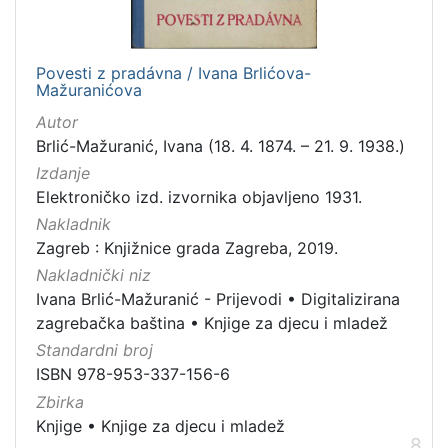
Povesti z pradávna / Ivana Brlićova-
Mažuranićova
Autor
Brlić-Mažuranić, Ivana (18. 4. 1874. – 21. 9. 1938.)
Izdanje
Elektroničko izd. izvornika objavljeno 1931.
Nakladnik
Zagreb : Knjižnice grada Zagreba, 2019.
Nakladnički niz
Ivana Brlić-Mažuranić - Prijevodi
•
Digitalizirana
zagrebačka baština
•
Knjige za djecu i mladež
Standardni broj
ISBN 978-953-337-156-6
Zbirka
Knjige
•
Knjige za djecu i mladež
8