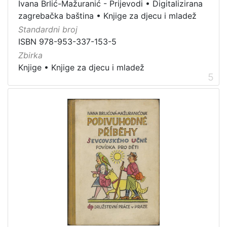
Ivana Brlić-Mažuranić - Prijevodi
•
Digitalizirana
zagrebačka baština
•
Knjige za djecu i mladež
Standardni broj
ISBN 978-953-337-153-5
Zbirka
Knjige
•
Knjige za djecu i mladež
5