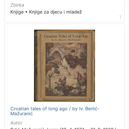
Zbirka
ruski
1
Knjige
•
Knjige za djecu i mladež
ukrajinski
1
1
njemački
1
[
8
]
Mjesto
izdanja
Zagreb
10
Croatian tales of long ago / by Iv. Berlić-
[
Mažuranić
1
]
Autor