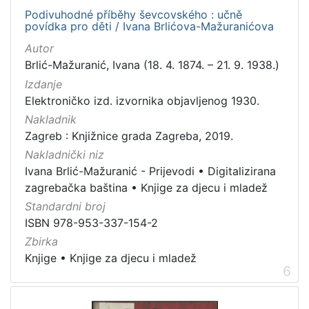
Podivuhodné příběhy ševcovského : učně
povídka pro děti / Ivana Brlićova-Mažuranićova
Autor
Brlić-Mažuranić, Ivana (18. 4. 1874. – 21. 9. 1938.)
Izdanje
Elektroničko izd. izvornika objavljenog 1930.
Nakladnik
Zagreb : Knjižnice grada Zagreba, 2019.
Nakladnički niz
Ivana Brlić-Mažuranić - Prijevodi
•
Digitalizirana
zagrebačka baština
•
Knjige za djecu i mladež
Standardni broj
ISBN 978-953-337-154-2
Zbirka
Knjige
•
Knjige za djecu i mladež
6