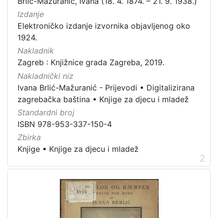
Brlić-Mažuranić, Ivana (18. 4. 1874. – 21. 9. 1938.)
Nakladnička
cjelina
Izdanje
Elektroničko izdanje izvornika objavljenog oko
Digitalizirana zagrebačka baština
10
1924.
Knjige za djecu i mladež
10
Nakladnik
Ivana Brlić-Mažuranić - Prijevodi
10
Zagreb : Knjižnice grada Zagreba, 2019.
Nakladnički niz
Ivana Brlić-Mažuranić - Prijevodi
•
Digitalizirana
zagrebačka baština
•
Knjige za djecu i mladež
[
3
Standardni broj
]
ISBN 978-953-337-150-4
Prava
Zbirka
Zaštićeno autorskim pravom
9
Knjige
•
Knjige za djecu i mladež
2
Javno dobro
1
[
2