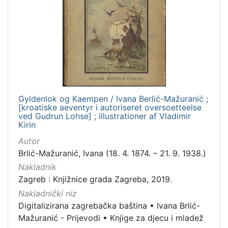
]
Vrsta
građe
knjiga
10
[
Gyldenlok og Kaempen / Ivana Berlić-Mažuranić ;
[kroatiske aeventyr i autoriseret oversoetteelse
1
ved Gudrun Lohse] ; illustrationer af Vladimir
]
Kirin
Zbirka
Autor
Knjige za djecu i mladež
10
Brlić-Mažuranić, Ivana (18. 4. 1874. – 21. 9. 1938.)
Knjige
10
Nakladnik
Zagreb : Knjižnice grada Zagreba, 2019.
Nakladnički niz
Digitalizirana zagrebačka baština
•
Ivana Brlić-
[
Mažuranić - Prijevodi
•
Knjige za djecu i mladež
2