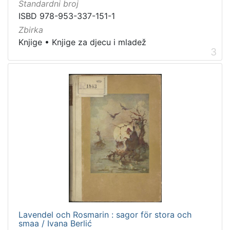
]
Standardni broj
ISBD 978-953-337-151-1
Zbirka
Knjige
•
Knjige za djecu i mladež
3
Lavendel och Rosmarin : sagor för stora och
smaa / Ivana Berlić