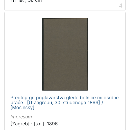
[1] list ; 38 cm
4
Predlog gr. poglavarstva glede bolnice milosrdne
braće : [U Zagrebu, 30. studenoga 1896] /
[Mošinsky]
Impresum
[Zagreb] : [s.n.], 1896