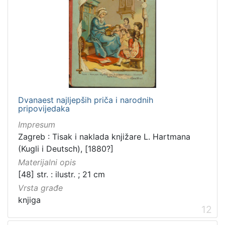
Dvanaest najljepših priča i narodnih
pripovijedaka
Impresum
Zagreb : Tisak i naklada knjižare L. Hartmana
(Kugli i Deutsch), [1880?]
Materijalni opis
[48] str. : ilustr. ; 21 cm
Vrsta građe
knjiga
12