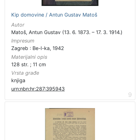
Kip domovine / Antun Gustav Matoš
Autor
Matoš, Antun Gustav (13. 6. 1873. – 17. 3. 1914.)
Impresum
Zagreb : Be-l-ka, 1942
Materijalni opis
128 str. ; 11 cm
Vrsta građe
knjiga
urn:nbn:hr:287:395943
9