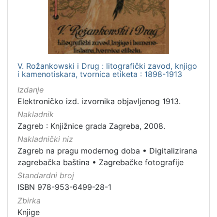
[
1
]
Jezik
hrvatski
5
V. Rožankowski i Drug : litografički zavod, knjigo
njemački
2
i kamenotiskara, tvornica etiketa : 1898-1913
francuski
1
Izdanje
Elektroničko izd. izvornika objavljenog 1913.
Nakladnik
Zagreb : Knjižnice grada Zagreba, 2008.
[
3
Nakladnički niz
]
Zagreb na pragu modernog doba
•
Digitalizirana
zagrebačka baština
•
Zagrebačke fotografije
Mjesto
izdanja
Standardni broj
ISBN 978-953-6499-28-1
Zagreb
7
Zbirka
Knjige