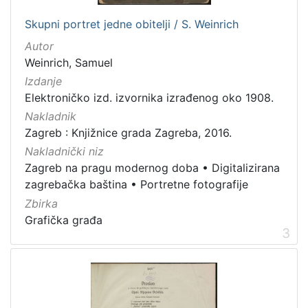
Grafička građa
5
Skupni portret jedne obitelji / S. Weinrich
Knjige
4
Autor
Rukopisi
1
Weinrich, Samuel
Sitni tisak
1
Izdanje
Elektroničko izd. izvornika izrađenog oko 1908.
Nakladnik
Zagreb : Knjižnice grada Zagreba, 2016.
[
Nakladnički niz
4
Zagreb na pragu modernog doba
•
Digitalizirana
]
zagrebačka baština
•
Portretne fotografije
Zbirka
Grafička građa
3