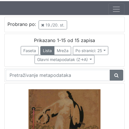
Autor
Probrano po:
19./20. st.
Varga, Gjuro
2
Mosinger, Rudolf (1865. – 9. 10. 1918.)
1
Prikazano 1-15 od 15 zapisa
Weinrich, Samuel
1
Faseta
Lista
Mreža
Po stranici: 25
Varga, Ivan
1
Glavni metapodatak (Z->A)
[
4
]
Izdavač
Knjižnice grada Zagreba
6