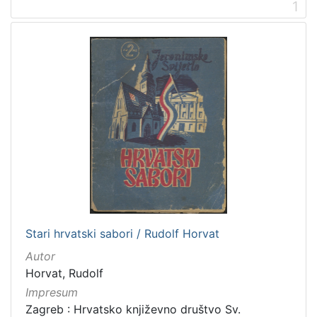
1
[
1
]
Nakladnička
cjelina
Zagreb na pragu modernog doba
11
Digitalizirana zagrebačka baština
7
Portretne fotografije
4
Propisi Gradskog poglavarstva
3
Zagrebačke fotografije
2
Stari hrvatski sabori / Rudolf Horvat
Autor
[
5
Horvat, Rudolf
]
Impresum
Prava
Zagreb : Hrvatsko književno društvo Sv.