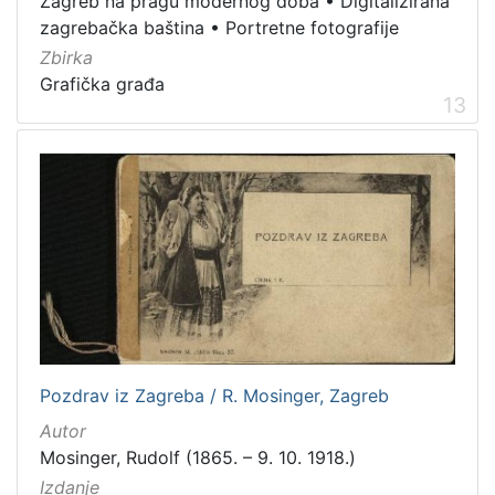
Zagreb na pragu modernog doba
•
Digitalizirana
zagrebačka baština
•
Portretne fotografije
Zbirka
Grafička građa
13
Pozdrav iz Zagreba / R. Mosinger, Zagreb
Autor
Mosinger, Rudolf (1865. – 9. 10. 1918.)
Izdanje