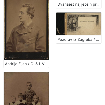
Dvanaest najljepših priča i narodnih pripovijedaka
Pozdrav iz Zagreba / R. Mosinger, Zagreb
Andrija Fijan / G. & I. Varga