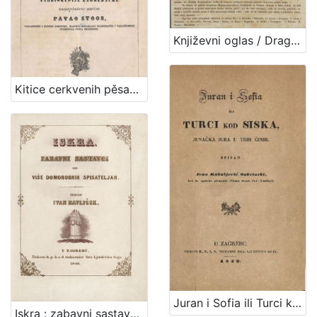
Književni oglas / Dragutin Seljan
Kitice cerkvenih pěsamah s napěvi / za razne prigode sastavio Pavao Stoos
Juran i Sofia ili Turci kod Siska, junačka igra u trih činih / spisao Ivan Kukuljević Sakcinski. U Zagrebu, 1839.
Iskra : zabavni sastavci od više domorodnih spisateljah