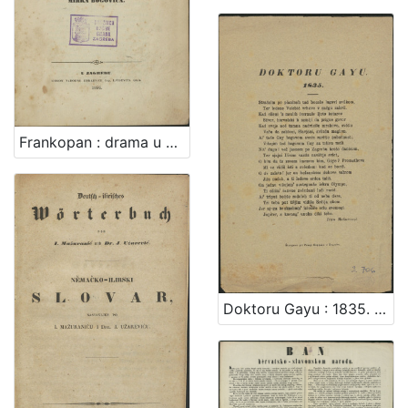
Frankopan : drama u pet činah / od Mirka Bogovića
Doktoru Gayu : 1835. / Ivan Mažuranić