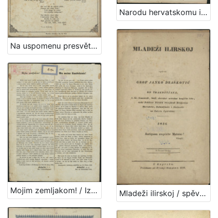
Narodu hervatskomu i serbskome u trojednoj kraljevivi Dalmacie, Hervatske i Slavonie ljubezni pozdrav / Jelačić, ban
Na uspomenu presvětlomu gospodinu baronu Josipu Jelačiću Bužimskomu, perve banske narodne graničarske regimente pukovniku (P. N.) prigodom njegovog dolazka u Pokupsko / od Pavla Štoosa
Mojim zemljakom! / Iz glavnog kvartira u Zvölfaxingu kod Beča 24. listop. 1848. Jelačić, v. r. ban i feldmaršallajtnant
Mladeži ilirskoj / spěva Janko Drašković od Trakoštjana