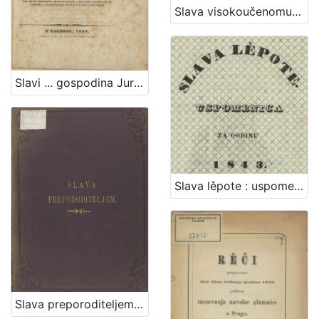
Slava visokoučenomu i mnogo počitanomu gospodinu Ljudevitu Gaju
Slavi ... gospodina Jurja Haulika, ... prigodom dana godovnoga / pěva Pavao Stoós, ...
Slava lěpote : uspomenica za godinu 1843. : [domorodkinjam od Gradjanskoga strělačkoga družtva na svom balu 23. veljače 1843 obdaržanom posvetjena]
Slava preporoditeljem / nacrt [naslovne stranice] Nikole Mašića