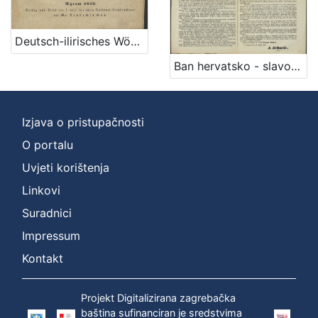
Deutsch-ilirisches Wörterbuch / sastavljen po I. Mažuraniću i J. Užareviću
Ban hervatsko - slavonskom narodu / U Zagrebu dne 26. lipnja 1850. J. Jellačić, ban
Izjava o pristupačnosti
O portalu
Uvjeti korištenja
Linkovi
Suradnici
Impressum
Kontakt
Projekt Digitalizirana zagrebačka
baština sufinanciran je sredstvima