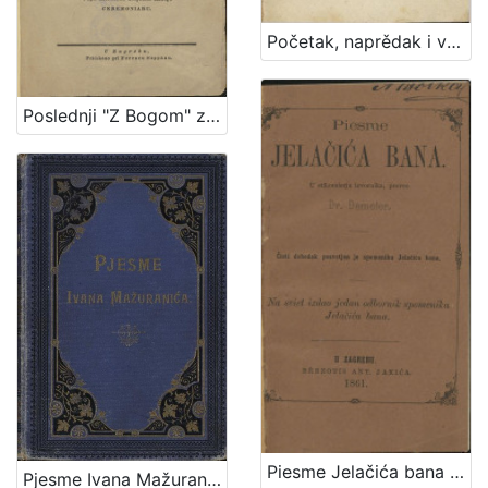
Početak, naprědak i vrědnost literature ilirske : s kratkim geografičko-statističkim opisom ilirskih deržavah / od Dragutina Seljan
Poslednji "Z Bogom" za zadnji dar priateljstva spomeniku pokojnoga Juraja Žunića,... / alduvan po Pavlu Štoosu,...
Piesme Jelačića bana / u stihomierju izvornika, preveo Demeter
Pjesme Ivana Mažuranića : sa slikom i autografom pjesnika ter sa fototipijom pjesnika na odru / izdao Vladimir Mažuranić.