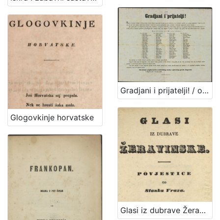
Gradjani i prijatelji! / od strane poglavarstva slobodnog kralj. i glavnog grada Zagreba. U Zagrebu dne 8. travnja 1861.
Glogovkinje horvatske
Glasi iz dubrave Žeravinske : povjestice / od Stanka Vraza.