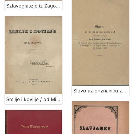
]
Szlavoglaszje iz Zagorja ... goszpodinu Stefanu Osegovichu od Barlabassevca : vu orszachkom zjedinjenih treh Kraljeztv Zbora v Zagrebu 24 rosnjaka 1832 zebranomu / vu narodni peszmici zpevah Ljudevit Gay, Viszokoga Ztola Banzkoga priszesni bilesnik
Slovo uz priznanicu zaslugah jedinodušno podieljenu dru. Ljudevitu Gaju od članovah sabora trojedne kraljevine Dalmacije, Hrvatske i Slavonije od 18. veljače 1866 s nastavkom od 10. svibnja 1867.
Smilje i kovilje / od Mirka Bogovića