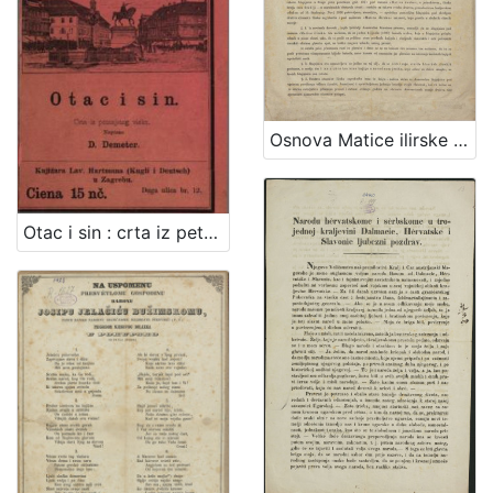
Osnova Matice ilirske / od ravniteljstva družtva čitaonice ilirske zagrebačke
Otac i sin : crta iz petnajstog vieka / pripovieda ju D. Demeter