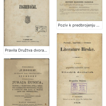
Poziv k predbrojenju za drugu polovinu VI. godišta Ilirskih Narodnih Novinah i Danice ilirske / Ljudevit Gaj
Pravila Družtva dvorane zagrebačke