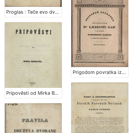
Proglas : Teče evo dvadeset i osma godina, kako smo s Narodnim novinama i Danicom ... / Dr. Ljudevit Gaj
Prigodom povratka iz Dalmacie dru. Ljudevitu Gaju u ime iskrenih narodnosti ilirske i njegovih prijateljah / čestituje Pavao Stoós
Pripověsti od Mirka Bogovića