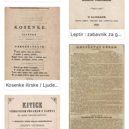
Leptir : zabavnik za godinu... / uredio Ljudevit Vukotinović
Kosenke ilirske / Ljudevit Gay