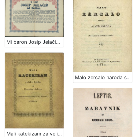
Mi baron Josip Jelačić od Bužima, ban harvatski ... svemu harvatskomu i slavonskomu narodu i puku od Boga pomoć i pozdrav : [Akoprem je već u kraljevinah Harvatskoj i Slavonii proglašeno, da je svaka urbarialska daća, tlaka i desetina carkvena dotargnuta, ...]
Malo zercalo naroda slavjanskoga : (izvadjeno iz slovačke čitanke) / [JKS].
Mali katekizam za velike ljude : (Mit deutscher Uebersetzung von R. v. Zlatarović.)/ od Dragutina Rakovca.