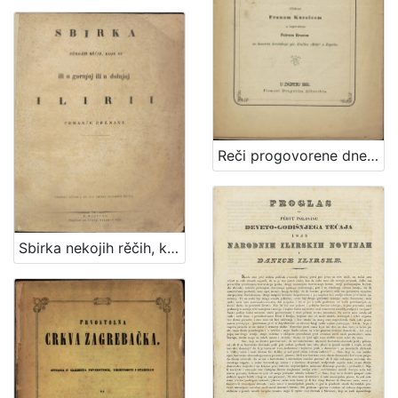
Reči progovorene dne 15-a svibnja godine 1868 prilikom zasnovanja narodne glumnice u Pragu / složene Franom Kurelcem a izgovorene Petrom Branim na koncertu hrvatskoga pev. družtva
Sbirka nekojih rěčih, koje su ili u gornjoj ili u dolnjoj Ilirii pomanje poznane / Redaktor, i V.: Dr. Ljudevit Gay