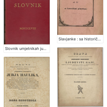
Slavjanke : sa historičkimi primetbami / od Xa.
Slovnik umjetnikah jugoslavenskih / od Ivana Kukuljevića Sakcinskoga