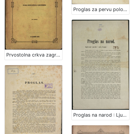
Proglas za pervu polovinu deveto-godišnjega tečaja 1843 Narodnih ilirskih novinah i Danice ilirske
Prvostolna crkva zagrebačka / od Ivana Kukuljevića Sakcinskog
Proglas na narod : Ljubezni narode! mila bratjo! / U Rumi na dan 28. serpnja 1849. Jelačić, ban