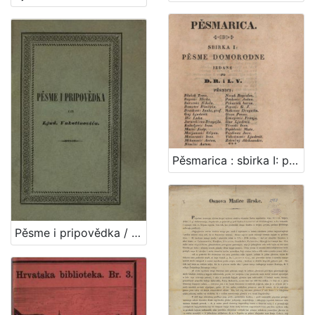
Pěsmarica : sbirka I: pěsme domorodne / izdane po D.R. i L.V.
Pěsme i pripovědka / od Ljud. Vukotinovića