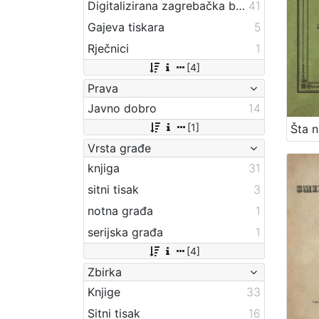
Digitalizirana zagrebačka baština
41
Gajeva tiskara
5
Rječnici
1
[4]
Prava
Javno dobro
14
[1]
Šta n
Vrsta građe
knjiga
31
sitni tisak
3
notna građa
1
serijska građa
1
[4]
Zbirka
Knjige
33
Sitni tisak
16