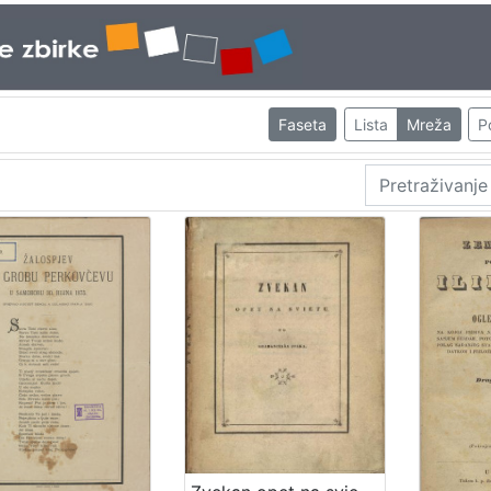
Faseta
Lista
Mreža
P