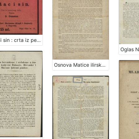
Otac i sin : crta iz petnajstog vieka / pripovieda ju D. Demeter
Osnova Matice ilirske / od ravniteljstva družtva čitaonice ilirske zagrebačke