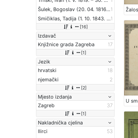
Šulek, Bogoslav (20. 04. 1816 – 30. 11. 1895)
1
Smičiklas, Tadija (1. 10. 1843. – 8. 6. 1914.)
1
[16]
Izdavač
Knjižnice grada Zagreba
17
[1]
Jezik
hrvatski
18
njemački
2
[2]
Mjesto izdanja
Zagreb
37
[1]
Nakladnička cjelina
Ilirci
53