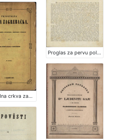
Proglas za pervu polovinu deveto-godišnjega tečaja 1843 Narodnih ilirskih novinah i Danice ilirske
Prvostolna crkva zagrebačka / od Ivana Kukuljevića Sakcinskog