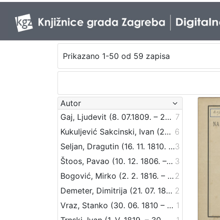
Prikazano 1-50 od 59 zapisa
Autor
Gaj, Ljudevit (8. 07.1809. – 20. 04.1872.)
7
Kukuljević Sakcinski, Ivan (29. 5. 1816. – 1. 8. 1889.)
6
Seljan, Dragutin (16. 11. 1810. – 14. 6. 1848.)
3
Štoos, Pavao (10. 12. 1806. – 30. 3. 1862.)
3
Bogović, Mirko (2. 2. 1816. – 4. 5. 1893.)
2
Demeter, Dimitrija (21. 07. 1811. – 24. 06. 1872.)
2
Vraz, Stanko (30. 06. 1810 – 24. 05. 1851)
1
Trnski, Ivan (1. V. 1819. – 30. VI. 1910.)
1