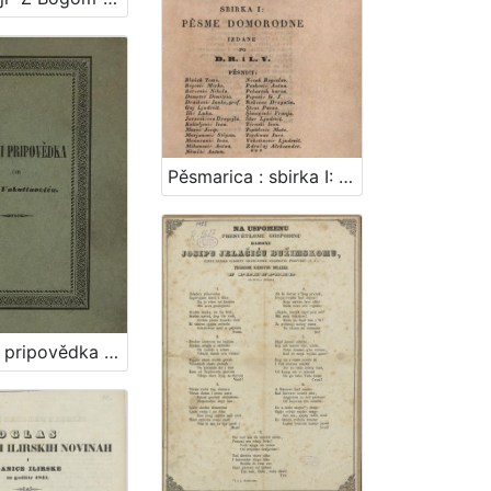
Pěsmarica : sbirka I: pěsme domorodne / izdane po D.R. i L.V.
Pěsme i pripovědka / od Ljud. Vukotinovića