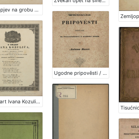
Zvekan opet na svietu / od Grabanciaša djaka.
Žalospjev na grobu Perkovčevu : u Samoboru 30. rujna 1875. / spjevao August Šenoa, a uglasbio Ivan pl. Zajc
Ugodne pripověsti / pridělane iz italianskoga u ilirski jezik po Antunu Russi
U smart Ivana Kozulića, II. god. pravah slušaoca, mladića prevelika ufanja : u Zagrebu dana 3. lipnja 1840. u 22. dobe svoje godištu na žalost svih dobrih preminuvšega tugujući priatelji i domorodci / I. M.