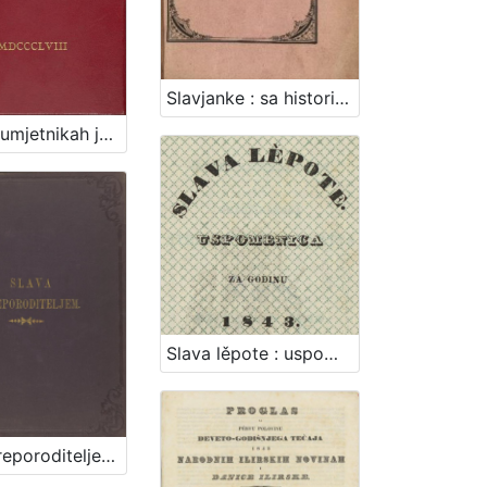
Slavjanke : sa historičkimi primetbami / od Xa.
Slovnik umjetnikah jugoslavenskih / od Ivana Kukuljevića Sakcinskoga
Slava lěpote : uspomenica za godinu 1843. : [domorodkinjam od Gradjanskoga strělačkoga družtva na svom balu 23. veljače 1843 obdaržanom posvetjena]
Slava preporoditeljem / nacrt [naslovne stranice] Nikole Mašića