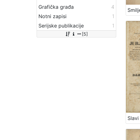
Grafička građa
4
Notni zapisi
1
Serijske publikacije
1
[5]