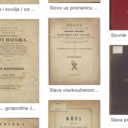
Slovo uz priznanicu zaslugah jedinodušno podieljenu dru. Ljudevitu Gaju od članovah sabora trojedne kraljevine Dalmacije, Hrvatske i Slavonije od 18. veljače 1866 s nastavkom od 10. svibnja 1867.
Smilje i kovilje / od Mirka Bogovića
Slava visokoučenomu i mnogo počitanomu gospodinu Ljudevitu Gaju
Slavi ... gospodina Jurja Haulika, ... prigodom dana godovnoga / pěva Pavao Stoós, ...