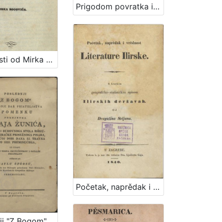
Prigodom povratka iz Dalmacie dru. Ljudevitu Gaju u ime iskrenih narodnosti ilirske i njegovih prijateljah / čestituje Pavao Stoós
Pripověsti od Mirka Bogovića
Početak, naprědak i vrědnost literature ilirske : s kratkim geografičko-statističkim opisom ilirskih deržavah / od Dragutina Seljan
Poslednji "Z Bogom" za zadnji dar priateljstva spomeniku pokojnoga Juraja Žunića,... / alduvan po Pavlu Štoosu,...