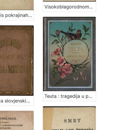
Visokoblagorodnomu i presvetlomu ... Nikoli Zdenčaju od Zahromić grada, slavne varmedije Zagrebske velikomu županu, ... : prigodom uzvišenja na čast velikoga župana od strane njegovih ilirskih čestiteljah na znak visokoga poštovanja i domorodne ljubavi / pěva Pavao Stoos, ...
Zemljopis pokrajinah ilirskih iliti Ogledalo zemlje, na kojoj pribiva narod ilirsko-slavjanski sa opisanjem berdah, potokah, gradovah i znatniih mestah polag sadanjeg stališa, s kratkim dogodopisnim dodatkom i priloženim krajobrazom iliti mapom / od Dragutina Seljana
Teuta : tragedija u pet čina ; Grobničko polje : pjesan / Dimitrija Demeter
Tisućnica slovjenskih apostolah sv. Cirila i Metoda