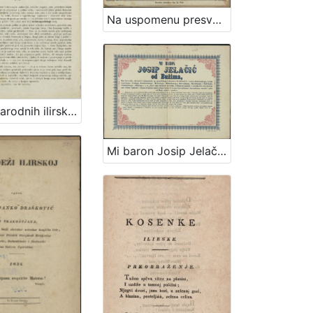
Na uspomenu presvětlomu gospodinu baronu Josipu Jelačiću Bužimskomu, perve banske narodne graničarske regimente pukovniku (P. N.) prigodom njegovog dolazka u Pokupsko / od Pavla Štoosa
Oglas Narodnih ilirskih novinah i Danice ilirske za godinu 1841 / Ljudevit Gaj
Mi baron Josip Jelačić od Bužima, ban harvatski ... svemu harvatskomu i slavonskomu narodu i puku od Boga pomoć i pozdrav : [Akoprem je već u kraljevinah Harvatskoj i Slavonii proglašeno, da je svaka urbarialska daća, tlaka i desetina carkvena dotargnuta, ...]