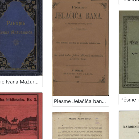
Pjesme Ivana Mažuranića : sa slikom i autografom pjesnika ter sa fototipijom pjesnika na odru / izdao Vladimir Mažuranić.
Piesme Jelačića bana / u stihomierju izvornika, preveo Demeter