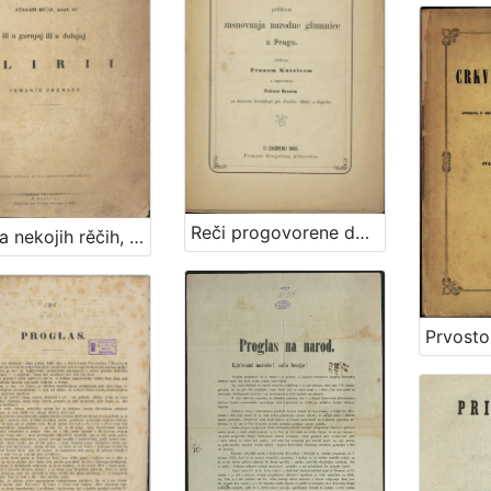
Reči progovorene dne 15-a svibnja godine 1868 prilikom zasnovanja narodne glumnice u Pragu / složene Franom Kurelcem a izgovorene Petrom Branim na koncertu hrvatskoga pev. družtva
Sbirka nekojih rěčih, koje su ili u gornjoj ili u dolnjoj Ilirii pomanje poznane / Redaktor, i V.: Dr. Ljudevit Gay