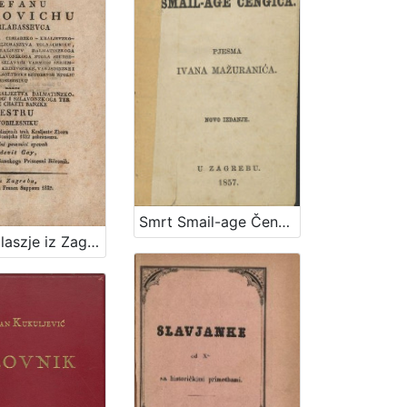
Smrt Smail-age Čengića / pjesma Ivana Mažuranića
Szlavoglaszje iz Zagorja ... goszpodinu Stefanu Osegovichu od Barlabassevca : vu orszachkom zjedinjenih treh Kraljeztv Zbora v Zagrebu 24 rosnjaka 1832 zebranomu / vu narodni peszmici zpevah Ljudevit Gay, Viszokoga Ztola Banzkoga priszesni bilesnik