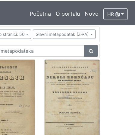
Početna
O portalu
Novo
HR
o stranici: 50
Glavni metapodatak (Z->A)