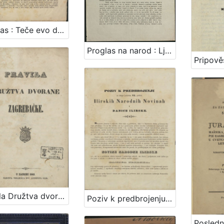
Proglas : Teče evo dvadeset i osma godina, kako smo s Narodnim novinama i Danicom ... / Dr. Ljudevit Gaj
Proglas na narod : Ljubezni narode! mila bratjo! / U Rumi na dan 28. serpnja 1849. Jelačić, ban
Pravila Družtva dvorane zagrebačke
Poziv k predbrojenju za drugu polovinu VI. godišta Ilirskih Narodnih Novinah i Danice ilirske / Ljudevit Gaj