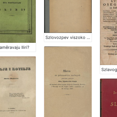
Szlovozpev viszoko postuvanomu gozponu Stefanu Pogledichu ... kakti dana 13. szechna 1835. od szlavnoga Poglavarztva szlobod. kr. glavnoga Varasha Zagrebechkoga na obchinzku vszeh radozt zebranomu iztoga Varasha plebanushu / [Pavel Stoosz]
aměravaju Iliri?