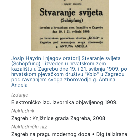
[
1
]
Jezik
hrvatski
30
Josip Haydn i njegov oratorij Stvaranje svijeta
(Schöpfung) : izveden u hrvatskom zem.
talijanski
1
kazalištu u Zagrebu dne 19. i 21. svibnja 1909. po
hrvatskom pjevačkom društvu "Kolo" u Zagrebu
pod ravnanjem svoga zborovodje g. Antuna
Andela
[
Izdanje
2
Elektroničko izd. izvornika objavljenog 1909.
]
Nakladnik
Mjesto
Zagreb : Knjižnice grada Zagreba, 2008
izdanja
Nakladnički niz
Zagreb
27
Zagreb na pragu modernog doba
•
Digitalizirana