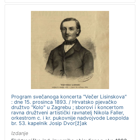
Program svečanoga koncerta "Večer Lisinskova"
: dne 15. prosinca 1893. / Hrvatsko pjevačko
družtvo "Kolo" u Zagrebu ; sborovi i koncertom
ravna družtveni artistički ravnatelj Nikola Faller,
orkestrom c. i kr. pukovnije nadvojvode Leopolda
br. 53. kapelnik Josip Dvor[ž]ak
Izdanje