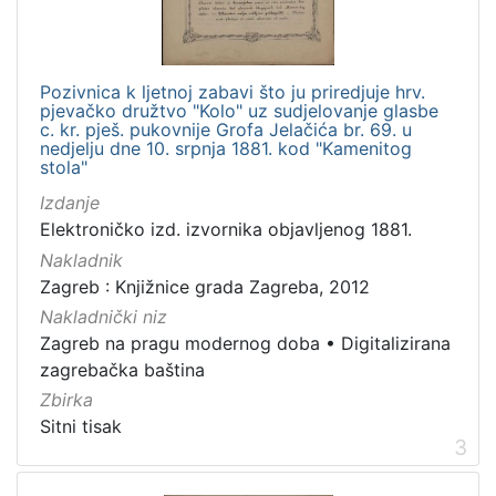
[
2
]
Pozivnica k ljetnoj zabavi što ju priredjuje hrv.
Zbirka
pjevačko družtvo "Kolo" uz sudjelovanje glasbe
Sitni tisak
58
c. kr. pješ. pukovnije Grofa Jelačića br. 69. u
nedjelju dne 10. srpnja 1881. kod "Kamenitog
Grafička građa
4
stola"
Izdanje
Elektroničko izd. izvornika objavljenog 1881.
Nakladnik
[
Zagreb : Knjižnice grada Zagreba, 2012
2
]
Nakladnički niz
Zagreb na pragu modernog doba
•
Digitalizirana
zagrebačka baština
Zbirka
Sitni tisak
3