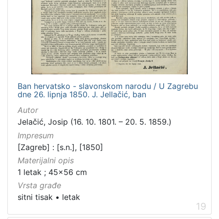
Ban hervatsko - slavonskom narodu / U Zagrebu
dne 26. lipnja 1850. J. Jellačić, ban
Autor
Jelačić, Josip (16. 10. 1801. – 20. 5. 1859.)
Impresum
[Zagreb] : [s.n.], [1850]
Materijalni opis
1 letak ; 45x56 cm
Vrsta građe
sitni tisak
•
letak
19