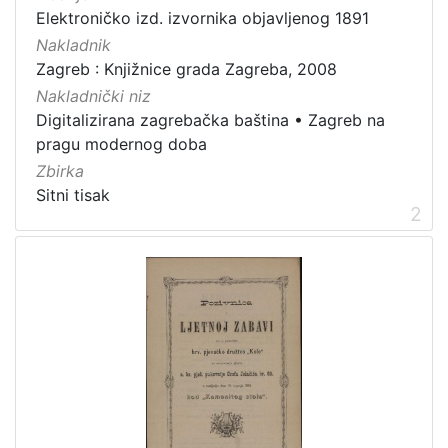
Elektroničko izd. izvornika objavljenog 1891
[
Nakladnik
8
Zagreb : Knjižnice grada Zagreba, 2008
]
Nakladnički niz
Prava
Digitalizirana zagrebačka baština
•
Zagreb na
Javno dobro
10
pragu modernog doba
Zbirka
Sitni tisak
2
[
1
]
Vrsta
građe
sitni tisak
24
knjiga
1