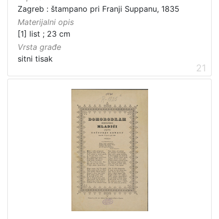
Zagreb : štampano pri Franji Suppanu, 1835
Materijalni opis
[1] list ; 23 cm
Vrsta građe
sitni tisak
21