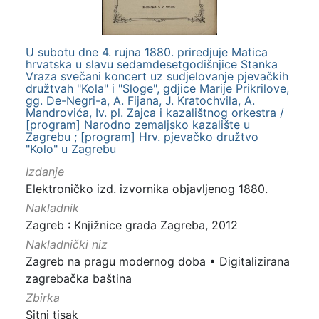
U subotu dne 4. rujna 1880. priredjuje Matica
hrvatska u slavu sedamdesetgodišnjice Stanka
Vraza svečani koncert uz sudjelovanje pjevačkih
družtvah "Kola" i "Sloge", gdjice Marije Prikrilove,
gg. De-Negri-a, A. Fijana, J. Kratochvila, A.
Mandrovića, Iv. pl. Zajca i kazalištnog orkestra /
[program] Narodno zemaljsko kazalište u
Zagrebu ; [program] Hrv. pjevačko družtvo
"Kolo" u Zagrebu
Izdanje
Elektroničko izd. izvornika objavljenog 1880.
Nakladnik
Zagreb : Knjižnice grada Zagreba, 2012
Nakladnički niz
Zagreb na pragu modernog doba
•
Digitalizirana
zagrebačka baština
Zbirka
Sitni tisak