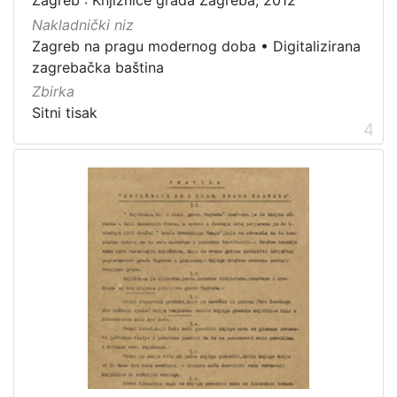
Zagreb : Knjižnice grada Zagreba, 2012
Nakladnički niz
Zagreb na pragu modernog doba
•
Digitalizirana
zagrebačka baština
Zbirka
Sitni tisak
4