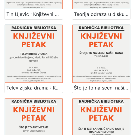
Tin Ujević : Književni petak, 20. 12. 1968., dvorana u Medulićevoj 30 / govori Ante Stamać ; tekstove čita Sven Lasta ; urednik Stanislav Škunca
Teorija odraza u diskusiji na Bledu : Književni petak, 2. 12. 1960., Radnički dom / govore Milan Kangrga i Gajo Petrović ; urednica Vera Mudri-Škunca
Televizijska drama : Književni petak, 27. 1. 1961., Radnički dom, dvorana H / govore Mićo Brajević ... [et al.] ; urednica Vera Mudri-Škunca
Što je to na sceni naših dana : Književni petak, dvorana u Novinarskom domu, 5. 5. 1972., br. 406 / Vjeran Zuppa ; urednik Stanislav Škunca