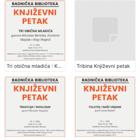
Tri obična mladića : Književni petak, 27. 3. 1959., Radnički dom / govore Miroslav Bertoša, Zvonimir Majdak, Alojz Majetić ; urednica Vera Mudri-Škunca
Tribina Književni petak