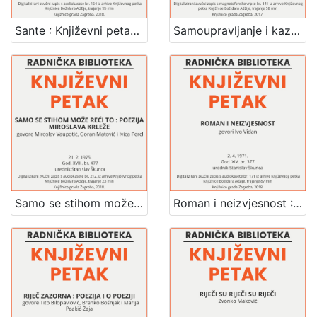
Sante : Književni petak, dvorana u Medulićevoj 30, 5. 2. 1971., br. 370 / Josip Barković ; urednik Stanislav Škunca
Samoupravljanje i kazališna kriza : Književni petak, 12. 3. 1965., Radnički dom / govori Mladen Škiljan ; urednik Stanislav Škunca
Samo se stihom može reći to : poezija Miroslava Krleže : Književni petak, dvorana u Novinarskom domu, 21. 2. 1975., br. 477 / sudjeluju Miroslav Vaupotić, Goran Matović, Ivica Percl ; urednik Stanislav Škunca
Roman i neizvjesnost : Književni petak, dvorana u Medulićevoj 30, 2. 4. 1971., br. 377 / govori Ivo Vidan ; urednik Stanislav Škunca