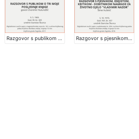
Razgovor s publikom o tri moje posljednje knjige : Književni petak, 9. 5. 1969., dvorana u Medulićevoj 30 / govori Zvonimir Kulundžić ; urednik Stanislav Škunca
Razgovor s pjesnikom, esejistom, kritikom - dobitnikom nagrade za životno djelo "Vladimir Nazor" : Književni petak, dvorana u Novinarskom domu, 5. 10. 1973., br. 437 / Šime Vučetić ; urednik Stanislav Škunca
Razgovor o suvremenoj prozi : Književni petak, 26. 2. 1960., Radnički dom / govori Ivan Slamnig ; urednica Vera Mudri-Škunca
Razgovor o slici : Književni petak, 24. 3. 1961., Radnički dom / govori Zlatko Prica ; urednica Vera Mudri-Škunca