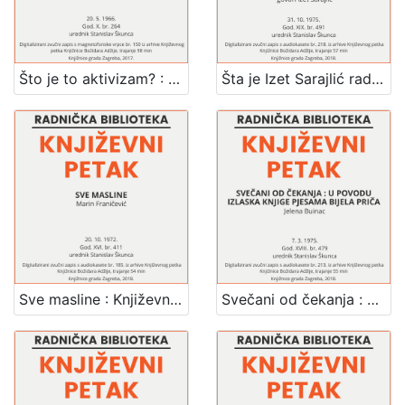
Što je to aktivizam? : Književni petak, 20. 5. 1966., Radnički dom / govori Vlado Gotovac ; urednik Stanislav Škunca
Šta je Izet Sarajlić radio dok je trajala historija : Književni petak, dvorana u Novinarskom domu, 31. 10. 1975., br. 491 / Izet Sarajlić ; urednik Stanislav Škunca
Sve masline : Književni petak, dvorana u Novinarskom domu, 20. 10. 1972., br. 411 / Marin Franičević ; urednik Stanisla Škunca
Svečani od čekanja : u povodu izlaska knjige pjesama Bijela Priča : Književni petak, dvorana u Novinarskom domu, 7. 3. 1975., br. 479 / Jelena Buinac ; urednik Stanislav Škunca