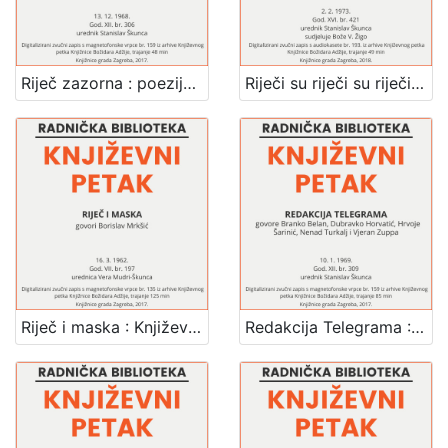
Riječ zazorna : poezija i o poeziji : Književni petak, 13. 12. 1968., dvorana u Medulićevoj 30 / govore Tito Bilopavlović, Branko Bošnjak i Marija Peakić-Žaja ; urednik i voditelj Stanislav Škunca
Riječi su riječi su riječi : Književni petak, dvorana u Novinarskom domu, 2. 2. 1973., br. 421 / Zvonko Maković ; sudjeluje Bože V. Žigo ; urednik Stanislav Škunca
Riječ i maska : Književni petak, 16. 3. 1962., Radnički dom / govori Borislav Mrkšić ; urednica Vera Mudri-Škunca
Redakcija Telegrama : Književni petak, 10.1.1969., dvorana u Medulićevoj 30 / govore Branko Belan ... [et al.] ; urednik i voditelj Stanislav Škunca