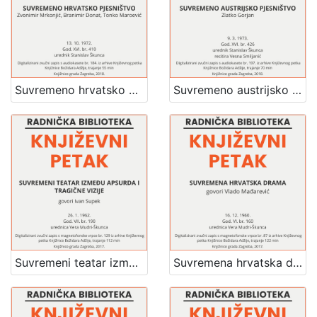
Suvremeno hrvatsko pjesništvo : Književni petak, dvorana u Novinarskom domu, 13. 10. 1972., br. 410 / Zvonimir Mrkonjić, Branimir Donat i Tonko Maroević ; urednik Stanislav Škunca
Suvremeno austrijsko pjesništvo : Književni petak, dvorana u Novinarskom domu, 9. 3. 1973., br. 426 / Zlatko Gorjan ; recitira Vesna Smiljanić ; urednik Stanislav Škunca
Suvremeni teatar između apsurda i tragične vizije : Književni petak, 26. 1. 1962., Radnički dom, dvorana H / govori Ivan Supek ; urednica Vera Mudri-Škunca
Suvremena hrvatska drama : Književni petak, 16. 12. 1960., Radnički dom, dvorana H / govori Vlado Mađarević ; urednica Vera Mudri-Škunca