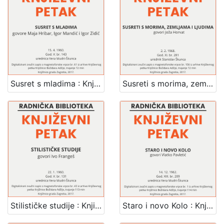
Susret s mladima : Književni petak, 15. 4. 1960., Radnički dom / govore Maja Hribar, Igor Mandić i Igor Zidić ; urednica Vera Mudri-Škunca
Susreti s morima, zemljama i ljudima : Književni petak, 2. 2. 1968., dvorana u Medulićevoj 30 / govori Joža Horvat ; urednik Stanislav Škunca
Stilističke studije : Književni petak, 22. 1. 1960., Radnički dom / govori Ivo Frangeš ; urednica Vera Mudri-Škunca
Staro i novo Kolo : Književni petak, 14. 12. 1962., Radnički dom, dvorana H / govori Vlatko Pavletić ; urednica Vera Mudri-Škunca