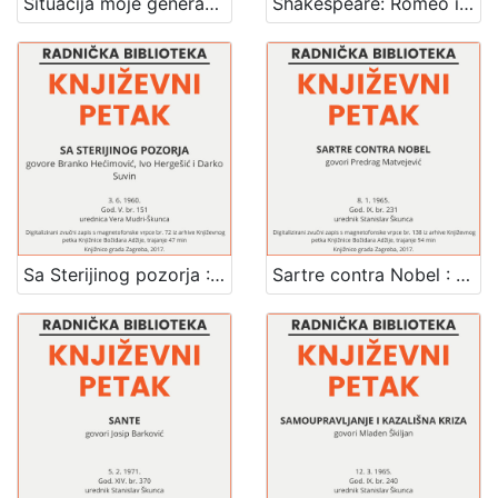
Situacija moje generacije : Književni petak, 22. 4. 1966., Radnički dom / govori Branko Glumac ; urednik Stanislav Škunca
Shakespeare: Romeo i Giulietta : uoči premijere u Zagrebačkom kazalištu mladih : Književni petak, dvorana u Novinarskom domu, 26. 1. 1971., br. 387 / govori Petar Selem ; sudjeluju Ratko Buljan i Tanja Knezić ; urednik Stanislav Škunca
Sa Sterijinog pozorja : Književni petak, 3. 6. 1960., Radnički dom / govore Branko Hećimović, Ivo Hergešić i Darko Suvin ; urednica Vera Mudri-Škunca
Sartre contra Nobel : Književni petak, 8. 1. 1965., Radnički dom / govori Predrag Matvejević ; urednik Stanislav Škunca