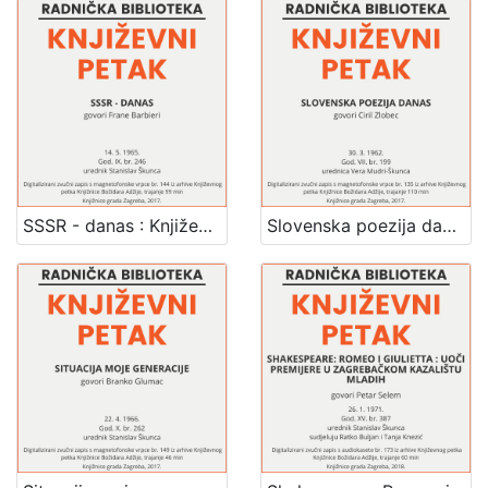
SSSR - danas : Književni petak, 14. 5. 1965., Radnički dom / govori Frane Barbieri ; urednik Stanislav Škunca
Slovenska poezija danas : Književni petak, 30. 3. 1962., Radnički dom / govori Ciril Zlobec ; urednica Vera Mudri-Škunca