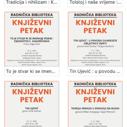
Tradicija i nihilizam : Književni petak, 25. 3. 1966., Radnički dom / govori Miroslav Vaupotić ; urednik Stanislav Škunca
Tolstoj i naše vrijeme : Književni petak, 19. 1. 1962., Radnički dom / govori Josip Badalić ; urednica Vera Mudri-Škunca
To je stvar ki se imenuje pesem : pjesništvo F. Zagoričnika : Književni petak, dvorana u Novinarskom domu, 16. 3. 1973., br. 427 / Franci Zagoričnik ; sudjeluje Tonko Lonza ; urednik Stanislav Škunca
Tin Ujević : u povodu dvedesete obljetnice smrti : Književni petak, dvorana u Novinarskom domu, 7. 11. 1975., br. 492 / govore Drago Ivanišević, Ante Stamać ; izbor tekstova čita Tonko Lonza ; urednik Stanislav Škunca