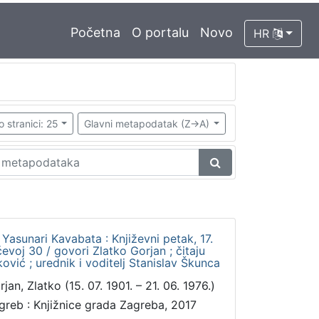
Početna
O portalu
Novo
HR
o stranici: 25
Glavni metapodatak (Z->A)
 Yasunari Kavabata : Književni petak, 17.
evoj 30 / govori Zlatko Gorjan ; čitaju
ović ; urednik i voditelj Stanislav Škunca
jan, Zlatko (15. 07. 1901. – 21. 06. 1976.)
greb : Knjižnice grada Zagreba, 2017