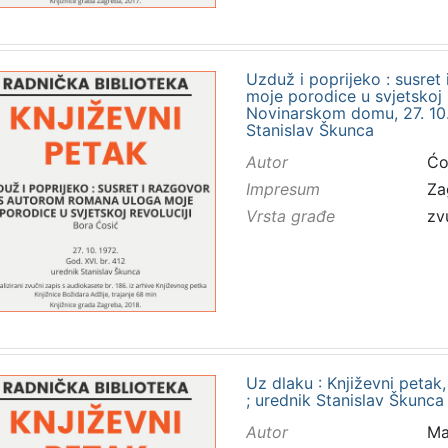
Uzduž i poprijeko : susre
moje porodice u svjetskoj r
Novinarskom domu, 27. 10. 
Stanislav Škunca
Autor
Ćo
Impresum
Za
Vrsta građe
zv
Uz dlaku : Književni petak,
; urednik Stanislav Škunca
Autor
Ma