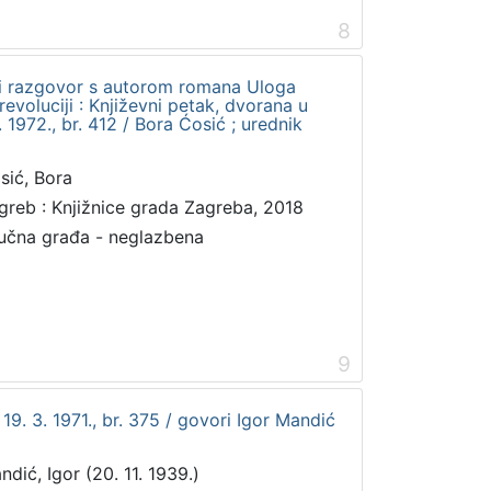
8
t i razgovor s autorom romana Uloga
evoluciji : Književni petak, dvorana u
1972., br. 412 / Bora Ćosić ; urednik
sić, Bora
greb : Knjižnice grada Zagreba, 2018
učna građa - neglazbena
9
 19. 3. 1971., br. 375 / govori Igor Mandić
ndić, Igor (20. 11. 1939.)