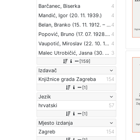
Barčanec, Biserka
4
Mandić, Igor (20. 11. 1939.)
4
Belan, Branko (15. 11. 1912. – 29. 04. 1986.)
4
Popović, Bruno (17. 07. 1928. – 28. 03. 2012.)
4
Vaupotić, Miroslav (22. 10. 1925. – 12. 06. 1981.)
4
Malec Utrobičić, Jasna (30. 09. 1944.)
3
[159]
Izdavač
Knjižnice grada Zagreba
154
[1]
Jezik
hrvatski
57
[1]
Mjesto izdanja
Zagreb
154
[1]