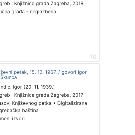
greb : Knjižnice grada Zagreba, 2018
učna građa - neglazbena
10
ževni petak, 15. 12. 1967. / govori Igor
v Škunca
ndić, Igor (20. 11. 1939.)
greb : Knjižnice grada Zagreba, 2017
asovi Književnog petka
•
Digitalizirana
grebačka baština
meni izvori