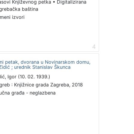
asovi Književnog petka
•
Digitalizirana
grebačka baština
meni izvori
4
vni petak, dvorana u Novinarskom domu,
 Zidić ; urednik Stanislav Škunca
ić, Igor (10. 02. 1939.)
greb : Knjižnice grada Zagreba, 2018
učna građa - neglazbena