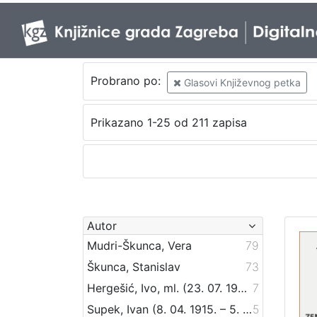
Probrano po:
Glasovi Književnog petka
Prikazano 1-25 od 211 zapisa
Autor
Mudri-Škunca, Vera
79
Škunca, Stanislav
73
Hergešić, Ivo, ml. (23. 07. 1904. – 29. 12. 1977.)
7
Supek, Ivan (8. 04. 1915. – 5. 03. 2007.)
5