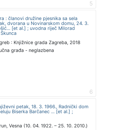
5
a : članovi družine pjesnika sa sela
etak, dvorana u Novinarskom domu, 24. 3.
ić... [et al.] ; uvodna riječ Milorad
v Škunca
greb : Knjižnice grada Zagreba, 2018
učna građa - neglazbena
6
jiževni petak, 18. 3. 1966., Radnički dom
luju Biserka Barčanec ... [et al.] ;
run, Vesna (10. 04. 1922. – 25. 10. 2010.)