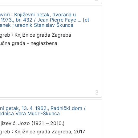
vori : Književni petak, dvorana u
73., br. 432 / Jean Pierre Faye ... [et
franek ; urednik Stanislav Škunca
greb : Knjižnice grada Zagreba
učna građa - neglazbena
3
ni petak, 13. 4. 1962., Radnički dom /
rednica Vera Mudri-Škunca
ljizević, Jozo (1931. – 2010.)
greb : Knjižnice grada Zagreba, 2017