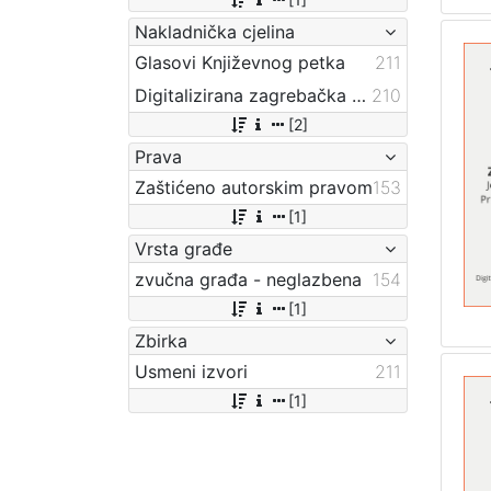
Nakladnička cjelina
Glasovi Književnog petka
211
Digitalizirana zagrebačka baština
210
[2]
Prava
Zaštićeno autorskim pravom
153
[1]
Vrsta građe
zvučna građa - neglazbena
154
[1]
Zbirka
Usmeni izvori
211
[1]