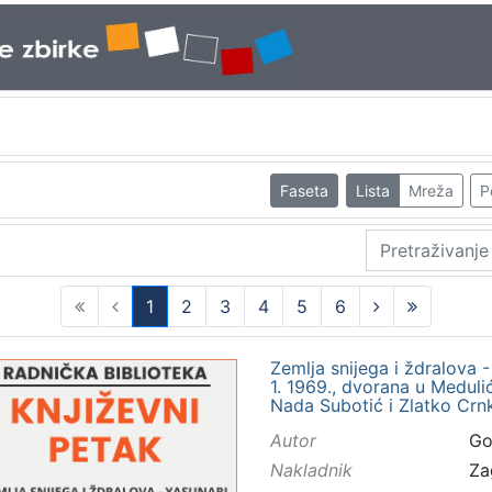
Faseta
Lista
Mreža
P
1
2
3
4
5
6
(current)
Zemlja snijega i ždralova -
1. 1969., dvorana u Medulić
Nada Subotić i Zlatko Crnk
Autor
Gor
Nakladnik
Za