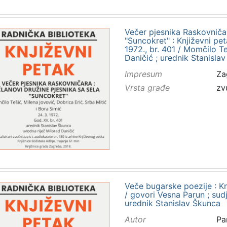
Večer pjesnika Raskovničar
"Suncokret" : Književni p
1972., br. 401 / Momčilo Teš
Daničić ; urednik Stanisla
Impresum
Za
Vrsta građe
zv
Veče bugarske poezije : Kn
/ govori Vesna Parun ; sudje
urednik Stanislav Škunca
Autor
Pa