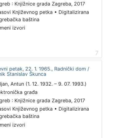
greb : Knjižnice grada Zagreba, 2017
asovi Književnog petka
•
Digitalizirana
grebačka baština
meni izvori
7
ževni petak, 22. 1. 1965., Radnički dom /
nik Stanislav Škunca
jan, Antun (1. 12. 1932. – 9. 07. 1993.)
ektronička građa
greb : Knjižnice grada Zagreba, 2017
asovi Književnog petka
•
Digitalizirana
grebačka baština
meni izvori