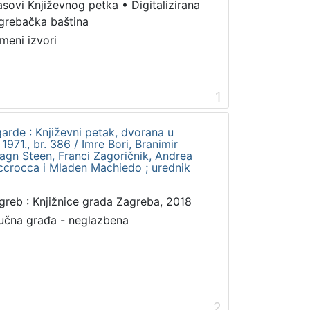
asovi Književnog petka
•
Digitalizirana
grebačka baština
meni izvori
1
garde : Književni petak, dvorana u
971., br. 386 / Imre Bori, Branimir
agn Steen, Franci Zagoričnik, Andrea
Accrocca i Mladen Machiedo ; urednik
greb : Knjižnice grada Zagreba, 2018
učna građa - neglazbena
2