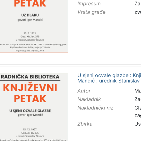
Impresum
Za
Vrsta građe
zv
U sjeni ocvale glazbe : Knji
Mandić ; urednik Stanisla
Autor
Ma
Nakladnik
Za
Nakladnički niz
Gl
za
Zbirka
Us