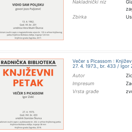
Nakladnički niz
Gl
za
Zbirka
Us
Večer s Picassom : Knjiže
27. 4. 1973., br. 433 / Igor
Autor
Zid
Impresum
Za
Vrsta građe
zv