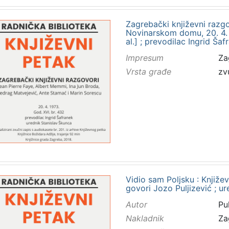
Zagrebački književni razgo
Novinarskom domu, 20. 4. 19
al.] ; prevodilac Ingrid Ša
Impresum
Za
Vrsta građe
zv
Vidio sam Poljsku : Književ
govori Jozo Puljizević ; u
Autor
Pu
Nakladnik
Za