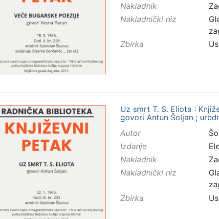
Nakladnik
Za
Nakladnički niz
Gl
za
Zbirka
Us
Uz smrt T. S. Eliota : Knji
govori Antun Šoljan ; ured
Autor
Šol
Izdanje
El
Nakladnik
Za
Nakladnički niz
Gl
za
Zbirka
Us