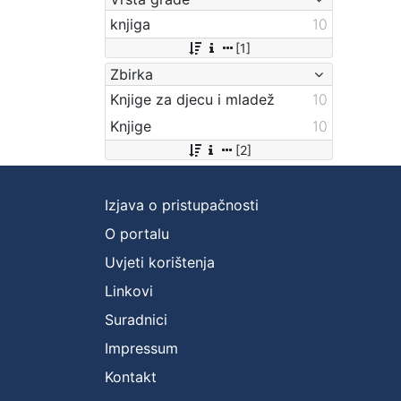
knjiga
10
[1]
Zbirka
Knjige za djecu i mladež
10
Knjige
10
[2]
Izjava o pristupačnosti
O portalu
Uvjeti korištenja
Linkovi
Suradnici
Impressum
Kontakt