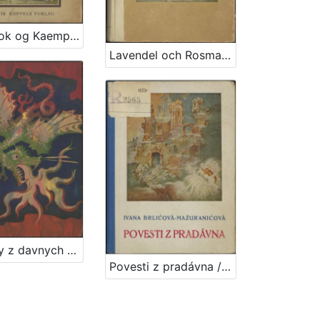
Gyldenlok og Kaempen / Ivana Berlić-Mažuranić ; [kroatiske aeventyr i autoriseret oversoetteelse ved Gudrun Lohse] ; illustrationer af Vladimir Kirin
Lavendel och Rosmarin : sagor för stora och smaa / Ivana Berlić
Pohadky z davnych dob / Ivana Brlićova - Mažuranićova ; z chorvatštiny preložil Jan Hudec ; ilustroval Emanuel Frinta
Povesti z pradávna / Ivana Brlićova-Mažuranićova