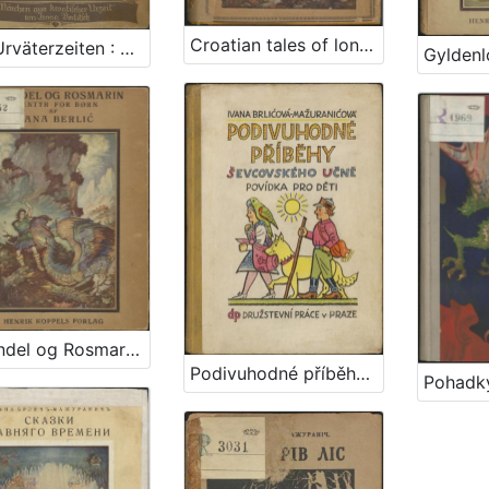
Croatian tales of long ago / by Iv. Berlić-Mažuranić
Aus Urväterzeiten : Märchen aus kroatischer Urzeit / Ivana Berlitsch
Lavendel og Rosmarin / Ivana Berlić-Mažuranić ; [autoriseret oversoettelse ved Thorkil Barfod] ; illustrationer af Vladimir Kirin
Podivuhodné příběhy ševcovského : učně povídka pro děti / Ivana Brlićova-Mažuranićova