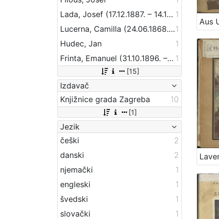
Lada, Josef (17.12.1887. – 14.12.1957.)
1
Lucerna, Camilla (24.06.1868. – 15.06.1963.)
1
Hudec, Jan
1
Frinta, Emanuel (31.10.1896. – 3.2.1970.)
1
[15]
Izdavač
Knjižnice grada Zagreba
10
[1]
Jezik
češki
2
danski
2
njemački
1
engleski
1
švedski
1
slovački
1