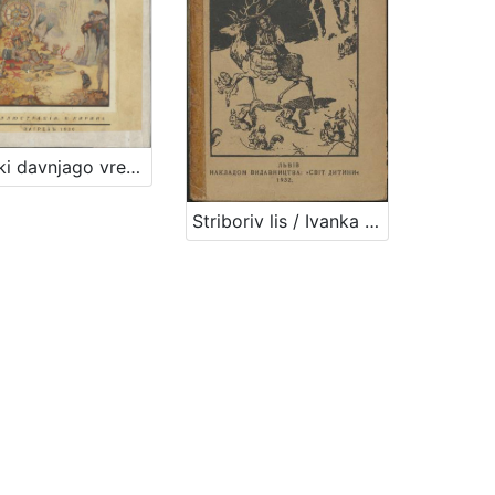
Skazki davnjago vremeni / Ivana Brlič' - Mažuranič'
Striboriv lis / Ivanka Brlič-Mažuranič