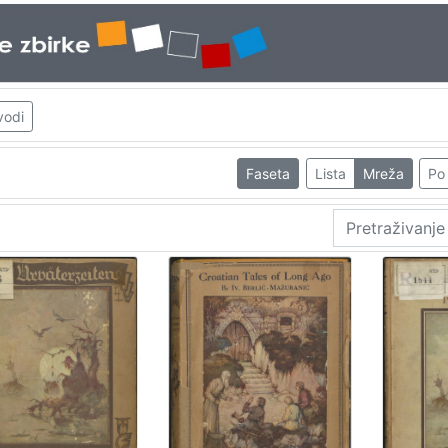
vodi
Faseta
Lista
Mreža
Po 