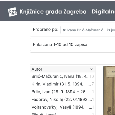
Probrano po:
Ivana Brlić-Mažuranić - Prije
Prikazano 1-10 od 10 zapisa
Autor
Brlić-Mažuranić, Ivana (18. 4. 1874. – 21. 9. 1938.)
10
Kirin, Vladimir (31. 5. 1894. – 5. 10. 1963.)
7
Brlić, Ivan (28. 9. 1894. – 26. 4. 1977.)
1
Fedorov, Nikolaj (22. 01.1892. – 1970?)
1
Vojtanovs'kyj, Vasylj (1894. – 29. 6. 1945.)
1
Filouš, Josef
1