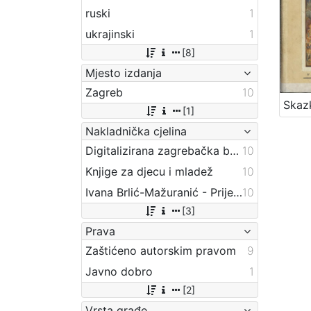
ruski
1
ukrajinski
1
[8]
Mjesto izdanja
Zagreb
10
[1]
Nakladnička cjelina
Digitalizirana zagrebačka baština
10
Knjige za djecu i mladež
10
Ivana Brlić-Mažuranić - Prijevodi
10
[3]
Prava
Zaštićeno autorskim pravom
9
Javno dobro
1
[2]
Vrsta građe