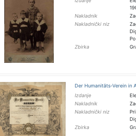
Izdanje
El
19
Nakladnik
Za
Nakladnički niz
Za
Di
Po
Zbirka
Gr
Der Humanitäts-Verein in Agr
Izdanje
El
Nakladnik
Za
Nakladnički niz
Pr
Di
Zbirka
Gr