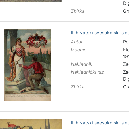
Di
Zbirka
Gr
II. hrvatski svesokolski sl
Autor
Ro
Izdanje
El
191
Nakladnik
Za
Nakladnički niz
Za
Di
Zbirka
Gr
II. hrvatski svesokolski sl