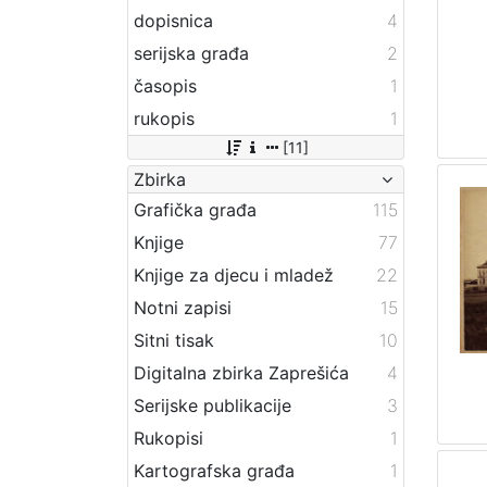
dopisnica
4
serijska građa
2
časopis
1
rukopis
1
[11]
Zbirka
Grafička građa
115
Knjige
77
Knjige za djecu i mladež
22
Notni zapisi
15
Sitni tisak
10
Digitalna zbirka Zaprešića
4
Serijske publikacije
3
Rukopisi
1
Kartografska građa
1