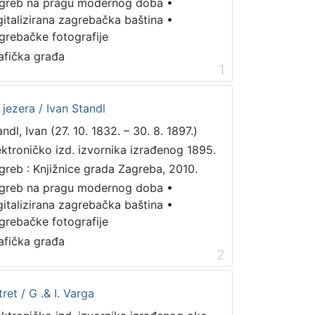
greb na pragu modernog doba
•
gitalizirana zagrebačka baština
•
grebačke fotografije
afička građa
1
 jezera / Ivan Standl
ndl, Ivan (27. 10. 1832. – 30. 8. 1897.)
ektroničko izd. izvornika izrađenog 1895.
greb : Knjižnice grada Zagreba, 2010.
greb na pragu modernog doba
•
gitalizirana zagrebačka baština
•
grebačke fotografije
afička građa
2
ret / G .& I. Varga