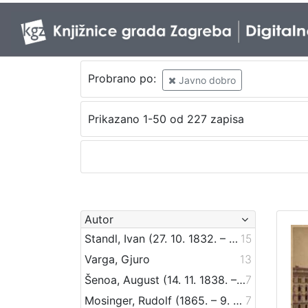
Probrano po:
Javno dobro
Prikazano 1-50 od 227 zapisa
Autor
Standl, Ivan (27. 10. 1832. – 30. 8. 1897.)
15
Varga, Gjuro
13
Šenoa, August (14. 11. 1838. – 13. 12. 1881.)
7
Mosinger, Rudolf (1865. – 9. 10. 1918.)
7