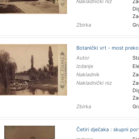
Nakladnički niz
Za
Di
Za
Zbirka
Gr
Botanički vrt - most preko
Autor
Sta
Izdanje
El
Nakladnik
Za
Nakladnički niz
Za
Di
Za
Zbirka
Gr
Četiri dječaka : skupni port