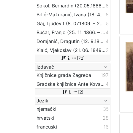
Sokol, Bernardin (20.05.1888 – 24.09.1944)
6
Brlić-Mažuranić, Ivana (18. 4. 1874. – 21. 9. 1938.)
6
Gaj, Ljudevit (8. 07.1809. – 20. 04.1872.)
5
Bučar, Franjo (25. 11. 1866. – 26. 12. 1946.)
4
Domjanić, Dragutin (12. 9.1875. – 07. 6.1933.)
4
Klaić, Vjekoslav (21. 06. 1849. – 01. 07. 1928.)
3
[72]
Izdavač
Knjižnice grada Zagreba
197
Gradska knjižnica Ante Kovačića
4
[2]
Jezik
njemački
35
hrvatski
28
francuski
16