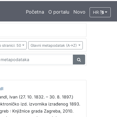
Početna
O portalu
Novo
HR
 stranici: 50
Glavni metapodatak (A->Z)
dl
ndl, Ivan (27. 10. 1832. – 30. 8. 1897.)
ektroničko izd. izvornika izrađenog 1893.
greb : Knjižnice grada Zagreba, 2010.