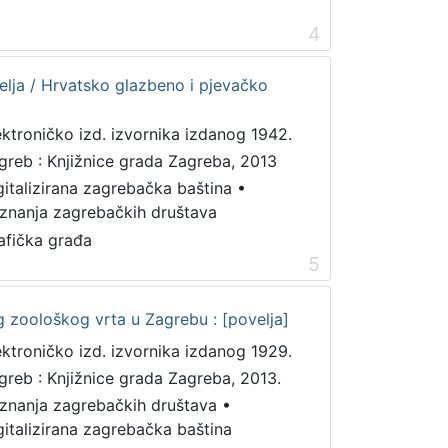
4
elja / Hrvatsko glazbeno i pjevačko
ektroničko izd. izvornika izdanog 1942.
greb : Knjižnice grada Zagreba, 2013
gitalizirana zagrebačka baština
•
iznanja zagrebačkih društava
afička građa
5
g zoološkog vrta u Zagrebu : [povelja]
ektroničko izd. izvornika izdanog 1929.
greb : Knjižnice grada Zagreba, 2013.
iznanja zagrebačkih društava
•
gitalizirana zagrebačka baština