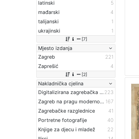
latinski
5
mađarski
4
talijanski
1
ukrajinski
1
[7]
Mjesto izdanja
Zagreb
221
Zaprešić
4
[2]
Nakladnička cjelina
Digitalizirana zagrebačka baština
223
Zagreb na pragu modernog doba
167
Zagrebačke razglednice
41
Portretne fotografije
40
Knjige za djecu i mladež
22
Ilirci
14