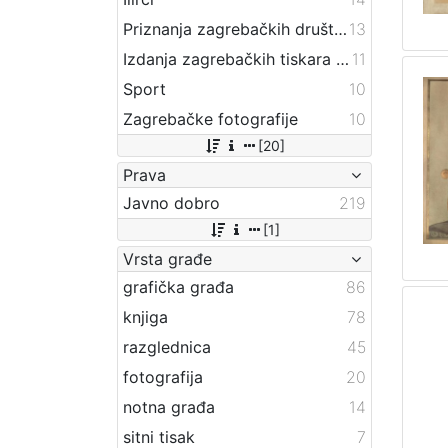
Priznanja zagrebačkih društava
13
Izdanja zagrebačkih tiskara 17. i 18. stoljeća
11
Sport
10
Zagrebačke fotografije
10
[20]
Prava
Javno dobro
219
[1]
Vrsta građe
grafička građa
86
knjiga
78
razglednica
45
fotografija
20
notna građa
14
sitni tisak
7