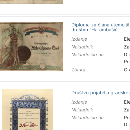
Diploma za člana utemeljit
društvo "Harambašić"
Izdanje
El
Nakladnik
Za
Nakladnički niz
Di
Pr
Zbirka
Gr
Društvo prijatelja gradsko
Izdanje
El
Nakladnik
Za
Nakladnički niz
Pr
Di