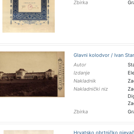
Zbirka
Gr
Glavni kolodvor / Ivan Sta
Autor
Sta
Izdanje
El
Nakladnik
Za
Nakladnički niz
Za
Di
Za
Zbirka
Gr
Hrvatsko obrtničko pjevačk