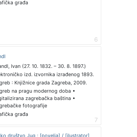
afička građa
6
ndl
ndl, Ivan (27. 10. 1832. – 30. 8. 1897.)
ektroničko izd. izvornika izrađenog 1893.
greb : Knjižnice grada Zagreba, 2009.
greb na pragu modernog doba
•
gitalizirana zagrebačka baština
•
grebačke fotografije
afička građa
7
o društvo Jug : [povelja] / [ilustrator]