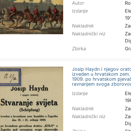
Autor
Ro
Izdanje
El
191
Nakladnik
Za
Nakladnički niz
Za
Di
Zbirka
Gr
Josip Haydn i njegov orato
izveden u hrvatskom zem. k
1909. po hrvatskom pjeva
ravnanjem svoga zborovod
Izdanje
El
19
Nakladnik
Za
Nakladnički niz
Za
Di