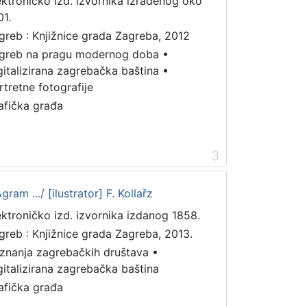
ektroničko izd. izvornika izrađenog oko
01.
greb : Knjižnice grada Zagreba, 2012
greb na pragu modernog doba
•
gitalizirana zagrebačka baština
•
rtretne fotografije
afička građa
3
am .../ [ilustrator] F. Kollařz
ektroničko izd. izvornika izdanog 1858.
greb : Knjižnice grada Zagreba, 2013.
iznanja zagrebačkih društava
•
gitalizirana zagrebačka baština
afička građa