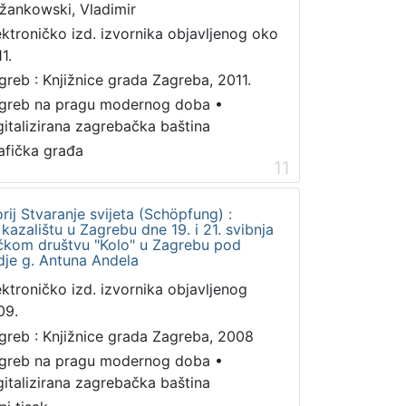
žankowski, Vladimir
ektroničko izd. izvornika objavljenog oko
1.
greb : Knjižnice grada Zagreba, 2011.
greb na pragu modernog doba
•
gitalizirana zagrebačka baština
afička građa
11
rij Stvaranje svijeta (Schöpfung) :
azalištu u Zagrebu dne 19. i 21. svibnja
čkom društvu "Kolo" u Zagrebu pod
je g. Antuna Andela
ektroničko izd. izvornika objavljenog
09.
greb : Knjižnice grada Zagreba, 2008
greb na pragu modernog doba
•
gitalizirana zagrebačka baština