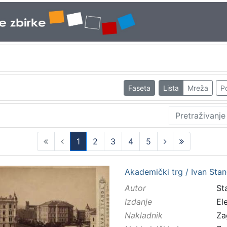
Faseta
Lista
Mreža
Po
1
2
3
4
5
(current)
Akademički trg / Ivan Stan
Autor
Sta
Izdanje
El
Nakladnik
Za