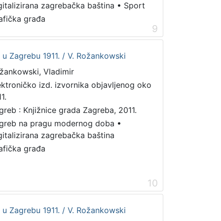
gitalizirana zagrebačka baština
•
Sport
afička građa
9
et u Zagrebu 1911. / V. Rožankowski
žankowski, Vladimir
ektroničko izd. izvornika objavljenog oko
1.
greb : Knjižnice grada Zagreba, 2011.
greb na pragu modernog doba
•
gitalizirana zagrebačka baština
afička građa
10
et u Zagrebu 1911. / V. Rožankowski