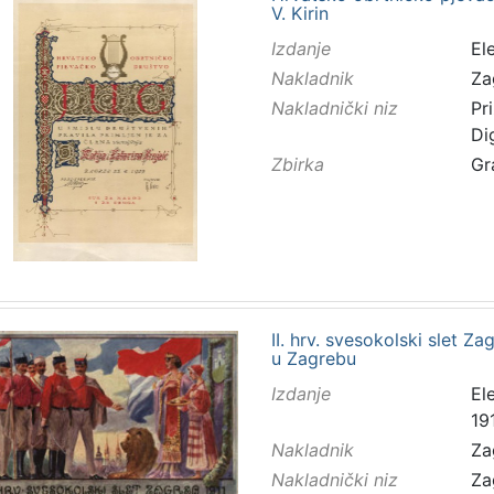
V. Kirin
Izdanje
El
Nakladnik
Za
Nakladnički niz
Pr
Di
Zbirka
Gr
II. hrv. svesokolski slet Zag
u Zagrebu
Izdanje
El
191
Nakladnik
Za
Nakladnički niz
Za