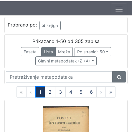
Jezik
Probrano po:
knjiga
hrvatski
87
njemački
5
Prikazano 1-50 od 305 zapisa
latinski
5
Faseta
Lista
Mreža
Po stranici: 50
španjolski
2
Glavni metapodatak (Z->A)
talijanski
2
mađarski
1
1
2
3
4
5
6
[
(current)
6
]
Nakladnička
cjelina