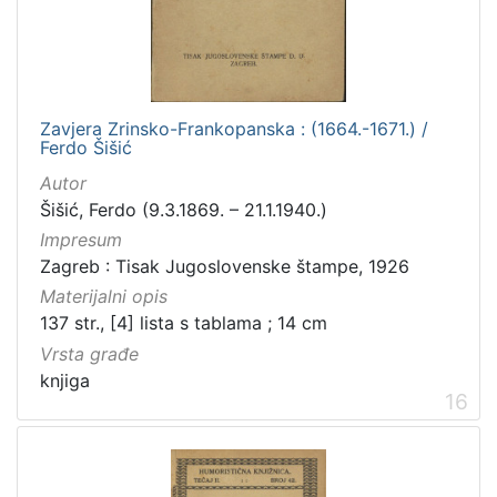
Zavjera Zrinsko-Frankopanska : (1664.-1671.) /
Ferdo Šišić
Autor
Šišić, Ferdo (9.3.1869. – 21.1.1940.)
Impresum
Zagreb : Tisak Jugoslovenske štampe, 1926
Materijalni opis
137 str., [4] lista s tablama ; 14 cm
Vrsta građe
knjiga
16