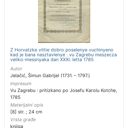
Z Horvatzke vittie dobro poselenye vuchinyeno
kad je bana nasztavlenye : vu Zagrebu meszecza
veliko-messnyaka dan XXXI. letta 1785
Autor
Jelačić, Šimun Gabrijel (1731. – 1797.)
Impresum
Vu Zagrebu : pritizkano po Josefu Karolu Kotche,
1785
Materijalni opis
[8] str. ; 24 cm
Vrsta građe
knjiga