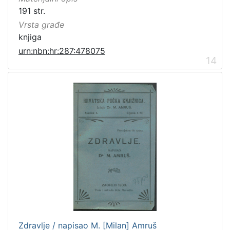
191 str.
Vrsta građe
knjiga
urn:nbn:hr:287:478075
14
Zdravlje / napisao M. [Milan] Amruš