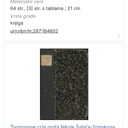
Materijalni opis
64 str., [3] str. s tablama ; 21 cm
Vrsta građe
knjiga
urn:nbn:hr:287:184602
2
Životopisne crte grofa Nikole Šubića-Zrinjskoga