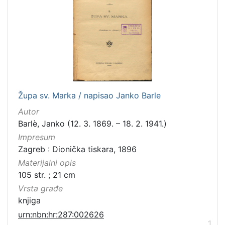
Zagreb na pragu modernog doba
29
Digitalizirana zagrebačka baština
18
Obitelji Šubić, Zrinski i Frankopan
17
Knjige za djecu i mladež
9
Zaprešićki autori online
5
Družba "Braća Hrvatskoga Zmaja"
5
Rječnici
3
Župa sv. Marka / napisao Janko Barle
Ilirci
3
Autor
Barlè, Janko (12. 3. 1869. – 18. 2. 1941.)
Sport
3
Impresum
Izdanja zagrebačkih tiskara 17. i 18. stoljeća
2
Zagreb : Dionička tiskara, 1896
Materijalni opis
105 str. ; 21 cm
[
Vrsta građe
1
knjiga
6
urn:nbn:hr:287:002626
]
1