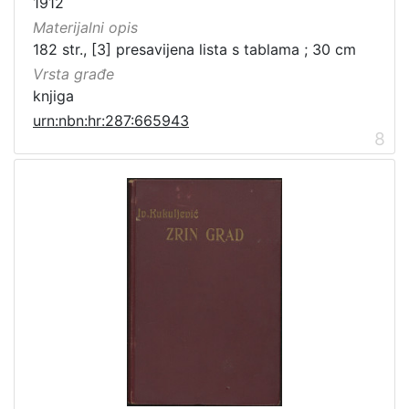
1912
Materijalni opis
182 str., [3] presavijena lista s tablama ; 30 cm
Vrsta građe
knjiga
urn:nbn:hr:287:665943
8