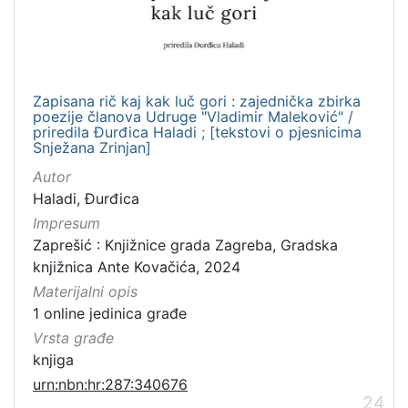
Zapisana rič kaj kak luč gori : zajednička zbirka
poezije članova Udruge "Vladimir Maleković" /
priredila Đurđica Haladi ; [tekstovi o pjesnicima
Snježana Zrinjan]
Autor
Haladi, Đurđica
Impresum
Zaprešić : Knjižnice grada Zagreba, Gradska
knjižnica Ante Kovačića, 2024
Materijalni opis
1 online jedinica građe
Vrsta građe
knjiga
urn:nbn:hr:287:340676
24