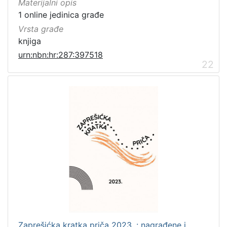
Materijalni opis
1 online jedinica građe
Vrsta građe
knjiga
urn:nbn:hr:287:397518
22
Zaprešićka kratka priča 2023. : nagrađene i