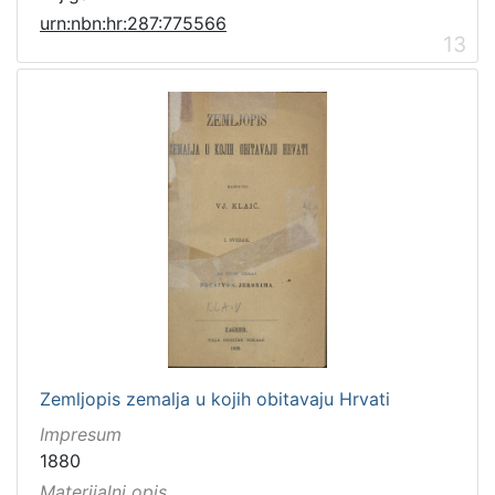
urn:nbn:hr:287:775566
13
Zemljopis zemalja u kojih obitavaju Hrvati
Impresum
1880
Materijalni opis