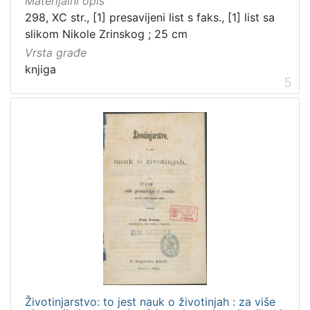
Materijalni opis
298, XC str., [1] presavijeni list s faks., [1] list sa
slikom Nikole Zrinskog ; 25 cm
Vrsta građe
knjiga
5
Životinjarstvo: to jest nauk o životinjah : za više