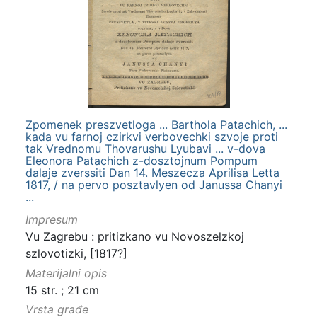
Zpomenek preszvetloga ... Barthola Patachich, ...
kada vu farnoj czirkvi verbovechki szvoje proti
tak Vrednomu Thovarushu Lyubavi ... v-dova
Eleonora Patachich z-dosztojnum Pompum
dalaje zverssiti Dan 14. Meszecza Aprilisa Letta
1817, / na pervo posztavlyen od Janussa Chanyi
...
Impresum
Vu Zagrebu : pritizkano vu Novoszelzkoj
szlovotizki, [1817?]
Materijalni opis
15 str. ; 21 cm
Vrsta građe