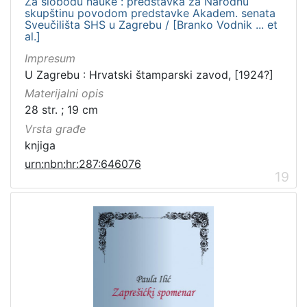
Za slobodu nauke : predstavka za Narodnu
skupštinu povodom predstavke Akadem. senata
Sveučilišta SHS u Zagrebu / [Branko Vodnik ... et
al.]
Impresum
U Zagrebu : Hrvatski štamparski zavod, [1924?]
Materijalni opis
28 str. ; 19 cm
Vrsta građe
knjiga
urn:nbn:hr:287:646076
19