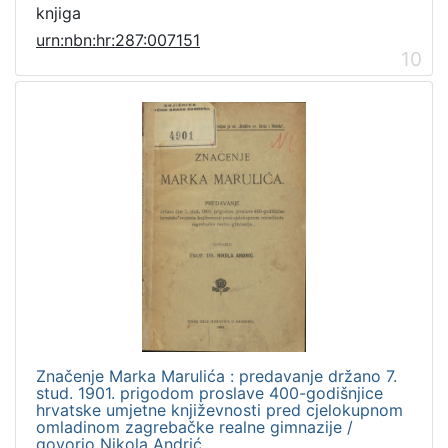
knjiga
urn:nbn:hr:287:007151
10
Značenje Marka Marulića : predavanje držano 7.
stud. 1901. prigodom proslave 400-godišnjice
hrvatske umjetne književnosti pred cjelokupnom
omladinom zagrebačke realne gimnazije /
govorio Nikola Andrić