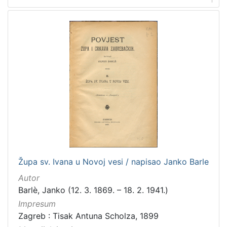
Zbirka
Knjige
93
Knjige za djecu i mladež
10
Digitalna zbirka Zaprešića
5
[
3
]
Župa sv. Ivana u Novoj vesi / napisao Janko Barle
Autor
Barlè, Janko (12. 3. 1869. – 18. 2. 1941.)
Impresum
Zagreb : Tisak Antuna Scholza, 1899