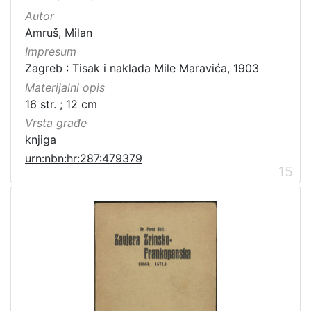
Autor
Amruš, Milan
Impresum
Zagreb : Tisak i naklada Mile Maravića, 1903
Materijalni opis
16 str. ; 12 cm
Vrsta građe
knjiga
urn:nbn:hr:287:479379
15