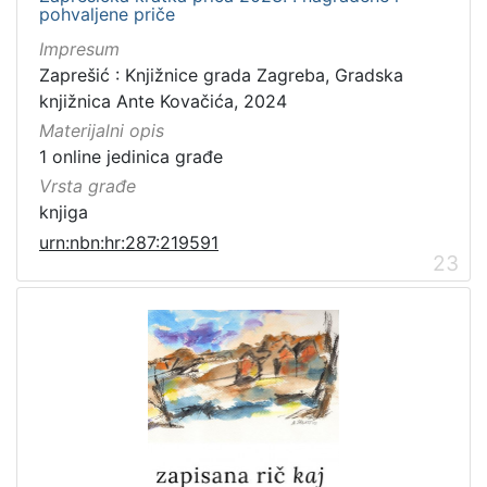
pohvaljene priče
Impresum
Zaprešić : Knjižnice grada Zagreba, Gradska
knjižnica Ante Kovačića, 2024
Materijalni opis
1 online jedinica građe
Vrsta građe
knjiga
urn:nbn:hr:287:219591
23