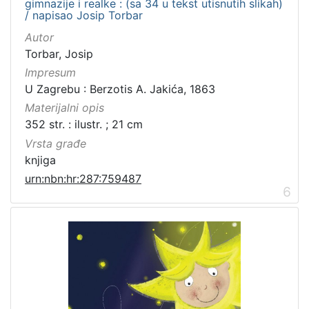
gimnazije i realke : (sa 34 u tekst utisnutih slikah)
/ napisao Josip Torbar
Autor
Torbar, Josip
Impresum
U Zagrebu : Berzotis A. Jakića, 1863
Materijalni opis
352 str. : ilustr. ; 21 cm
Vrsta građe
knjiga
urn:nbn:hr:287:759487
6