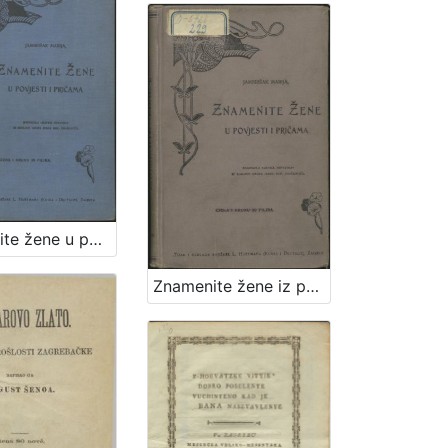
Znamenite žene u povjesti i pričama / sastavila Marija Jambrišak
Znamenite žene iz priče i poviesti / sastavila Marija Jambrišakova