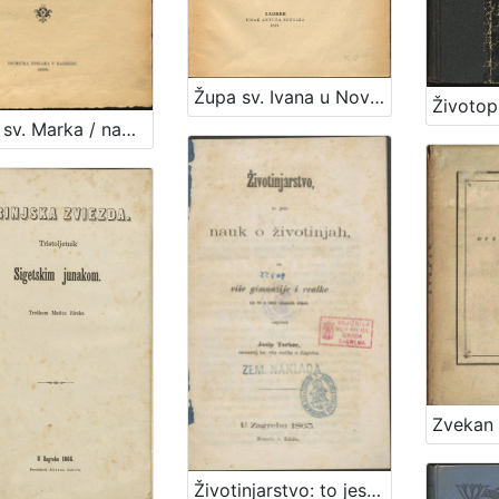
Župa sv. Ivana u Novoj vesi / napisao Janko Barle
Župa sv. Marka / napisao Janko Barle
Životinjarstvo: to jest nauk o životinjah : za više gimnazije i realke : (sa 34 u tekst utisnutih slikah) / napisao Josip Torbar