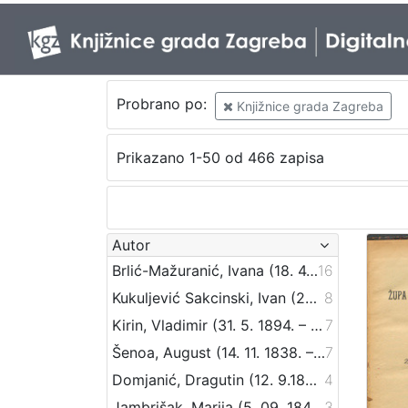
Probrano po:
Knjižnice grada Zagreba
Prikazano 1-50 od 466 zapisa
Autor
Brlić-Mažuranić, Ivana (18. 4. 1874. – 21. 9. 1938.)
16
Kukuljević Sakcinski, Ivan (29. 5. 1816. – 1. 8. 1889.)
8
Kirin, Vladimir (31. 5. 1894. – 5. 10. 1963.)
7
Šenoa, August (14. 11. 1838. – 13. 12. 1881.)
7
Domjanić, Dragutin (12. 9.1875. – 07. 6.1933.)
4
Jambrišak, Marija (5. 09. 1847 – 23. 01. 1937)
3