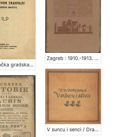
Zagreb : 1910.-1913. / [napisao Vjekoslav Klaić]
Zagrebačka gradska općina i njezin odnošaj prema Zagrebačkom električnom tramvaju dioničarskom društvu
V suncu i senci / Dragutin M. Domjanić ; [zredila, nakinčila i z rukom na kamen napisala Olga Höcker]