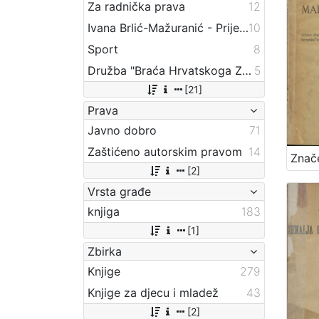
Za radnička prava
12
Ivana Brlić-Mažuranić - Prijevodi
10
Sport
8
Družba "Braća Hrvatskoga Zmaja"
5
[21]
Prava
Javno dobro
71
Zaštićeno autorskim pravom
14
[2]
Vrsta građe
knjiga
183
[1]
Zbirka
Knjige
279
Knjige za djecu i mladež
43
[2]