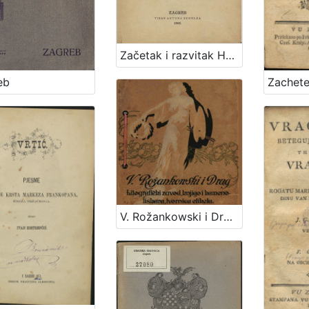
Začetak i razvitak Hrvatskog kazališta sa stručnog stanovišta : za šire općinstvo / napisao Nikola Milan (Simeonović)
eb
V. Rožankowski i Drug : litografički zavod, knjigo i kamenotiskara, tvornica etiketa : 1898-1913