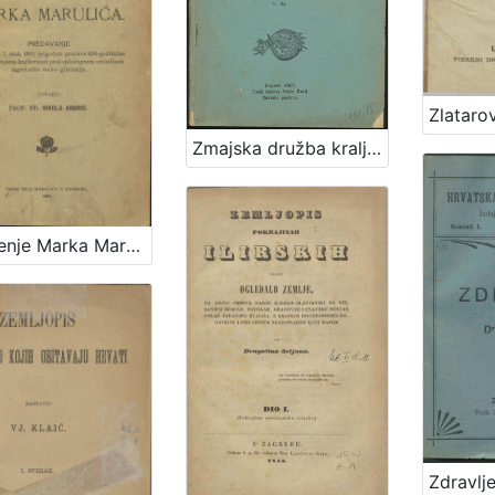
Zmajska družba kralja Sigismunda / napisao i predavao družbi "Braće hrvatskoga zmaja" u Zagrebu, dne 23. siječnja 1907. Emilij Laszowski
Značenje Marka Marulića : predavanje držano 7. stud. 1901. prigodom proslave 400-godišnjice hrvatske umjetne književnosti pred cjelokupnom omladinom zagrebačke realne gimnazije / govorio Nikola Andrić