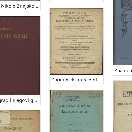
Život Nikole Zrinjskog sigetskog junaka / nacrtao M. Mesić
Zpomenek preszvetloga ... Barthola Patachich, ... kada vu farnoj czirkvi verbovechki szvoje proti tak Vrednomu Thovarushu Lyubavi ... v-dova Eleonora Patachich z-dosztojnum Pompum dalaje zverssiti Dan 14. Meszecza Aprilisa Letta 1817, / na pervo posztavlyen od Janussa Chanyi ...
Zrin grad i njegovi gospodari : [sa rodoslovjem županah i knezovah bribirskih i zrinskih] / napisao Ivan Kukuljević Sakcinski