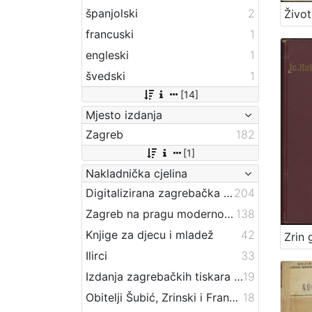
španjolski
2
francuski
1
engleski
1
švedski
1
[14]
Mjesto izdanja
Zagreb
182
[1]
Nakladnička cjelina
Digitalizirana zagrebačka baština
204
Zagreb na pragu modernog doba
138
Knjige za djecu i mladež
42
Ilirci
33
Izdanja zagrebačkih tiskara 17. i 18. stoljeća
19
Obitelji Šubić, Zrinski i Frankopan
18