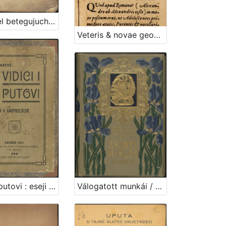
Vrachitel betegujuche sivine tho jeszt Vrachtva za rogatu marhu, kermke, y mladinu / van dana najpervich po J. G. O. R. G. Z. ; vezda pako po F. G. O. K. Z. na obchinzku haszen
Veteris & novae geographiae compendiosa congeries. Seu Compendiosa expositio geographica Europae, Asiae, Africae, Americaeque tipo data, dum in almo caesareo Societatis Jesu Gymnasio Zagrabiensi mense Augusto, die Theses ex Universa Philosophia defenderet ... Andreas Svehar Croata Petriniensis / Praeside r.p. Jacobo Peiaczevich e Soc. Jesu aa. ll. & Philosophiae Professore
Vidici i putovi : eseji i impresije / A. G. Matoš
Válogatott munkái / Zrinyi Miklós ; bevezetéssel és jegyzetekkel ellátta Négyes László