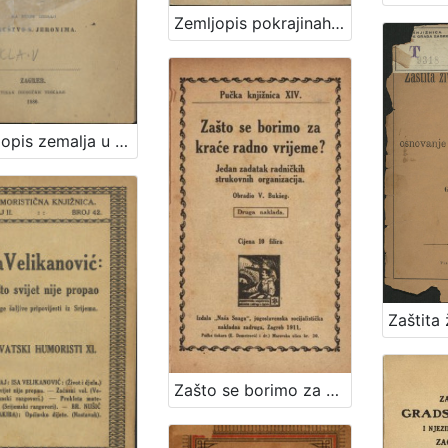
Zemljopis pokrajinah ilirskih iliti Ogledalo zemlje, na kojoj pribiva narod ilirsko-slavjanski sa opisanjem berdah, potokah, gradovah i znatniih mestah polag sadanjeg stališa, s kratkim dogodopisnim dodatkom i priloženim krajobrazom iliti mapom / od Dragutina Seljana
Zemljopis zemalja u kojih obitavaju Hrvati
Zašto se borimo za kraće radno vrijeme? : jedan zadatak radničkih strukovnih organizacija / obradio V. Bukšeg