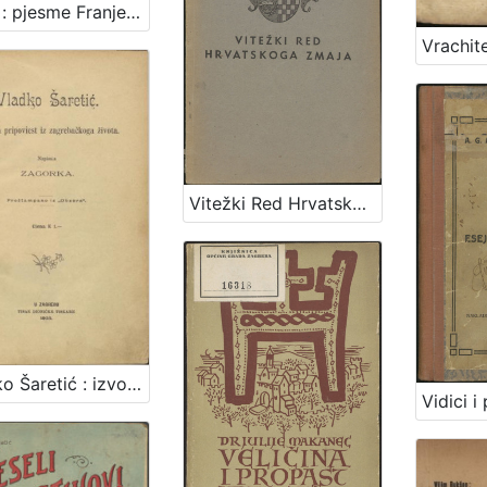
Vrtić : pjesme Franje Krsta markeza Frankopana, kneza Tržačkoga / izdao Ivan Kostrenčić
Vitežki Red Hrvatskoga Zmaja
Vladko Šaretić : izvorna pripoviest iz zagrebačkoga života / napisala Zagorka