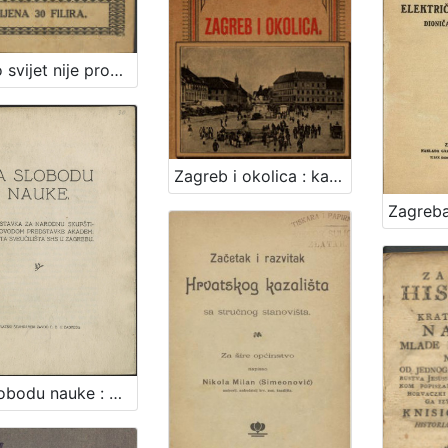
Zašto svijet nije propao i druge šaljive pripovijesti iz Srijema / Isa Velikanović
Zagreb i okolica : kažiput za urodjenike i strance : sa 43 slike i 2 nacrta / složio A. Hudovski
Za slobodu nauke : predstavka za Narodnu skupštinu povodom predstavke Akadem. senata Sveučilišta SHS u Zagrebu / [Branko Vodnik ... et al.]