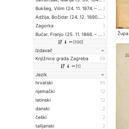
Bukšeg, Vilim (24. 11. 1874. – 1. 03. 1924.)
3
Adžija, Božidar (24. 12. 1890. – 9. 07. 1941.)
3
Zagorka
3
Bučar, Franjo (25. 11. 1866. – 26. 12. 1946.)
3
[100]
Izdavač
Knjižnice grada Zagreba
98
[1]
Jezik
hrvatski
95
njemački
12
latinski
12
danski
2
češki
2
talijanski
2