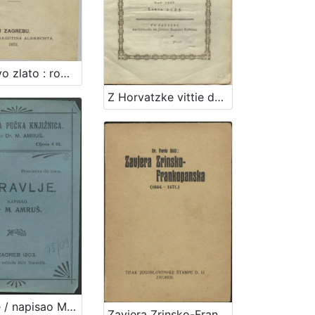
Zlatarovo zlato : roman iz prošlosti zagrebačke / napisao ga August Šenoa
Z Horvatzke vittie dobro poselenye vuchinyeno kad je bana nasztavlenye : vu Zagrebu meszecza veliko-messnyaka dan XXXI. letta 1785
Zdravlje / napisao M. [Milan] Amruš
Zavjera Zrinsko-Frankopanska : (1664.-1671.) / Ferdo Šišić