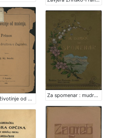
Za spomenar : mudre izreke iz naše književnosti / pribrala Marija Kumičić. Zagreb, [1896]. [Knjiga]
Zaštita životinje od mučenja : prinos za osnovanje družtva u Zagrebu / sastavio Gj. Stj. Dežalić