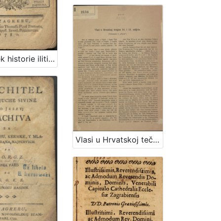
Zachetek historie iliti Kratki y lehkek nachin mlade lyudi historie nauchiti : knisicza perva : historia Szvetoga Piszma / od Jednoga Massnika iz Tovarustva Jesussevoga z-diachkem jezikom popiszan ; od drugoga pak na horvaczki obernyen za skole toga iztoga tovarustva
Vlasi u Hrvatskoj tečajem 14. i 15. stoljeća / [Vjekoslav Klaić]