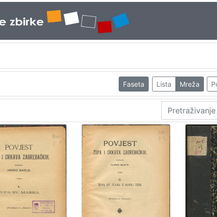
Faseta
Lista
Mreža
P