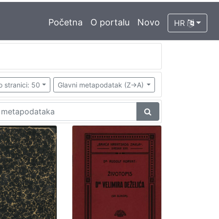
Početna
O portalu
Novo
HR
o stranici: 50
Glavni metapodatak (Z->A)