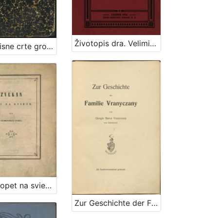
Životopis dra. Velimira Deželića / Rudolf Horvat
Životopisne crte grofa Nikole Šubića-Zrinjskoga Sigetskoga / od Slavomila Peroka
Zvekan opet na svietu / od Grabanciaša djaka.
Zur Geschichte der Familie Vranyczany : als Familienmanuskript gedruckt / von Giorgio Baron Vranyczany von Dobinović