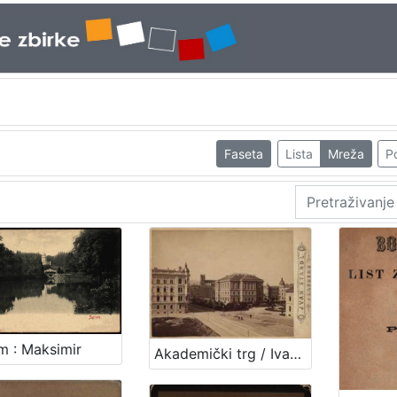
Faseta
Lista
Mreža
Po
m : Maksimir
Akademički trg / Ivan Standl