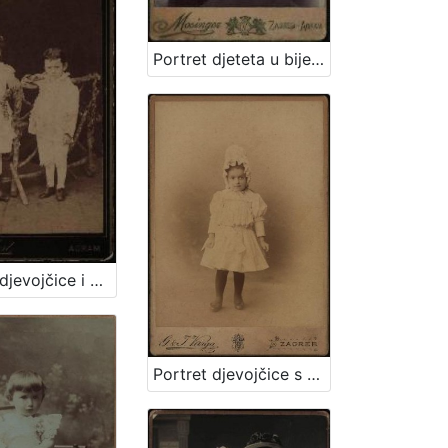
Portret djeteta u bijeloj haljinici i tamnim čizmicama / Artistički zavod Mosinger
Portret djevojčice i dječaka / Herrman Fickert
Portret djevojčice s bijelom kapom / G. & I.Varga