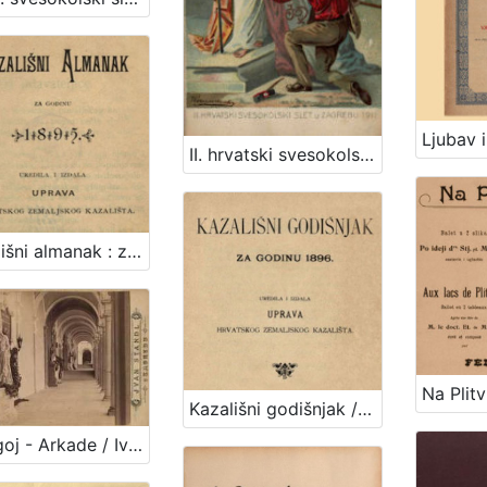
II. hrvatski svesokolski slet u Zagrebu 1911. / V. Rožankowski
Kazališni almanak : za godinu ... / uredila i izdala Uprava Hrvatskog zemaljskog kazališta
Kazališni godišnjak / uredila i izdala Uprava hrvatskog zemaljskog kazališta
Mirogoj - Arkade / Ivan Standl