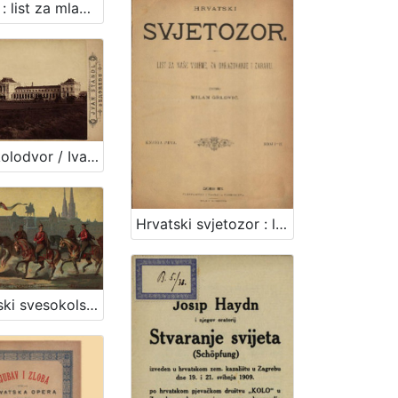
Bosiljak : list za mladež / urednik i vlastnik Ivan Filipović
Glavni kolodvor / Ivan Standl
Hrvatski svjetozor : list za naše vrieme, za obrazovanje i zabavu / uredio Milan Grlović
II. hrvatski svesokolski slet u Zagrebu 1911. / V. Rožankowski