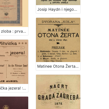
Josip Haydn i njegov oratorij Stvaranje svijeta (Schöpfung) : izveden u hrvatskom zem. kazalištu u Zagrebu dne 19. i 21. svibnja 1909. po hrvatskom pjevačkom društvu "Kolo" u Zagrebu pod ravnanjem svoga zborovodje g. Antuna Andela
Ljubav i zloba : prva hrvatska opera : u dva čina / u muziku stavio Vatroslav Lisinski ; rieči dra. Dimitrije Demetra
Matinee Otona Žerta : dvorana "Kola", dne 5. srpnja 1891. : program
Na Plitvička jezera! : balet u 2 slike : po ideji dra. Stj. pl Miletića = Aux lacs de Plitvice! : ballet en 2 tableaux : apres une idee de M. le doct. Et. de Miletić = An die Plitvicer Seen! : Bellet in 2 Bildern : nach einer Idee des Dr. Stephan von Miletić / sastavio i uglazbio Felix Albini