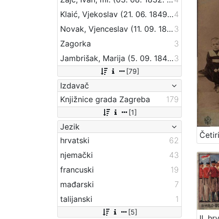
Klaić, Vjekoslav (21. 06. 1849. – 01. 07. 1928.)
4
Novak, Vjenceslav (11. 09. 1859 – 20. 09. 1905)
3
Zagorka
3
Jambrišak, Marija (5. 09. 1847 – 23. 01. 1937)
3
[79]
Izdavač
Knjižnice grada Zagreba
179
[1]
Jezik
hrvatski
62
njemački
43
francuski
19
mađarski
7
talijanski
1
[5]