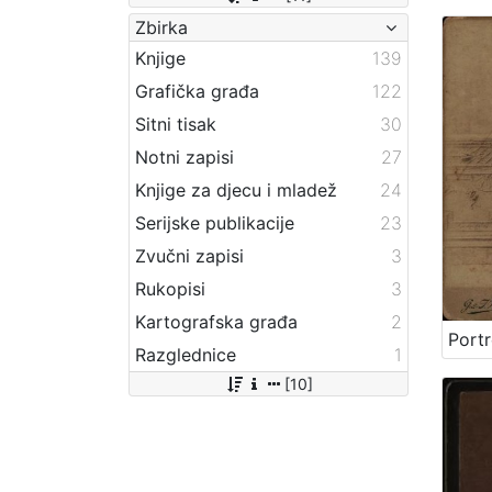
Zbirka
Knjige
139
Grafička građa
122
Sitni tisak
30
Notni zapisi
27
Knjige za djecu i mladež
24
Serijske publikacije
23
Zvučni zapisi
3
Rukopisi
3
Kartografska građa
2
Razglednice
1
[10]