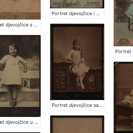
Portret djevojčice i dječaka / Atelier Rembrandt
Portret djevojčice s plavim uvojcima / G.&I. Varga
Portret djevojčice sa cvjetnim vjenčićem / [Gjuro Varga] ; [izradio fotografski atelijer] G. & I. Varga
Portret djevojčice u plisiranoj haljinici / S. Weinrich