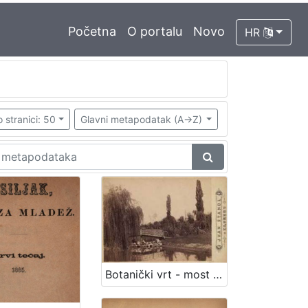
Početna
O portalu
Novo
HR
 stranici: 50
Glavni metapodatak (A->Z)
Botanički vrt - most preko jezera / Ivan Standl