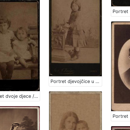
Portret djevojčice u tamnoj haljinici / [Gjuro Varga] / [izradio fotografski atelier] G. & I. Varga
Portret dvoje djece / [Gjuro Varga] ; [izradio fotografski atelijer] G. & I. Varga