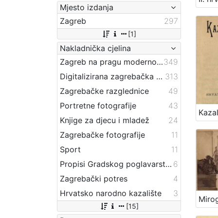
Mjesto izdanja
Zagreb
297
[1]
Nakladnička cjelina
Zagreb na pragu modernog doba
349
Digitalizirana zagrebačka baština
313
Zagrebačke razglednice
49
Portretne fotografije
43
Knjige za djecu i mladež
24
Zagrebačke fotografije
11
Sport
11
Propisi Gradskog poglavarstva
6
Zagrebački potres
4
Hrvatsko narodno kazalište
3
[15]