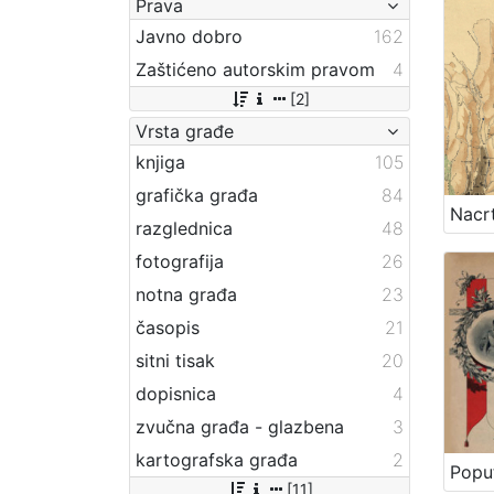
Prava
Javno dobro
162
Zaštićeno autorskim pravom
4
[2]
Vrsta građe
knjiga
105
grafička građa
84
razglednica
48
fotografija
26
notna građa
23
časopis
21
sitni tisak
20
dopisnica
4
zvučna građa - glazbena
3
kartografska građa
2
[11]