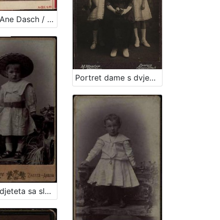
Portret Ane Dasch / Otto Dasch
Portret dame s dvjema djevojčicama / M. Merćep ; [izradio] Atelie M. Merćep
Portret djeteta sa slamnatim šeširom / Mosinger ; [izradio] Artistički zavod Mosinger