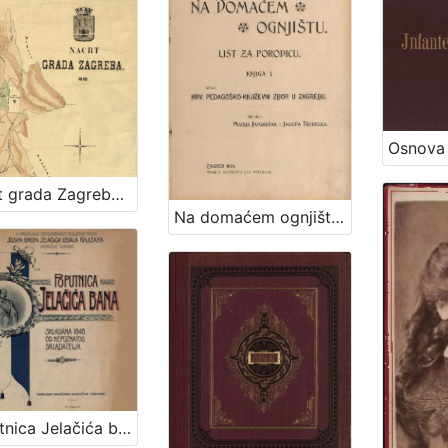
Nacrt grada Zagreba : 1898. / sastavio gradski gradjevni ured
Na domaćem ognjištu : list za porodicu / uredile Marija Jambrišak i Jagoda Truhelka
Poputnica Jelačića bana : u proslavu stogodišnjice rodjenja bana Josipa grofa Jelačića izdala Knjižara dioničke tiskare.