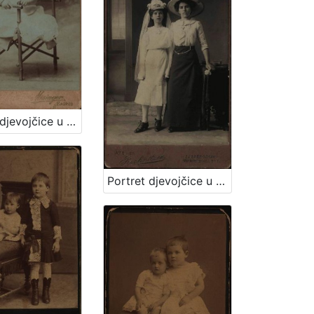
Portret djevojčice u bijeloj haljinici / Mosinger / [izradio] Artistički zavod Mosinger
Portret djevojčice u haljini za krizmu i žene sa šeširom s cvijećem na obodu / Atelier Rechnitzer