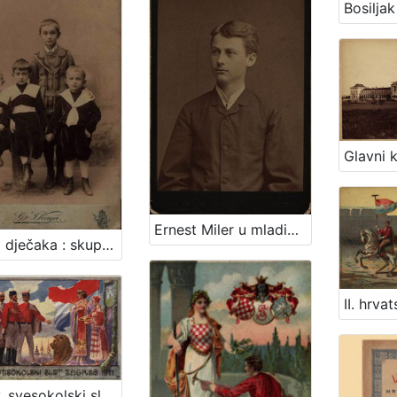
Ernest Miler u mladićkoj dobi / [Gjuro Varga] ; [izradio fotografski atelijer] G. & I. Varga
Četiri dječaka : skupni portret / G .& I. Varga
II. hrv. svesokolski slet Zagreb 1911. / Klišeji i tisak Dioničke tiskare u Zagrebu