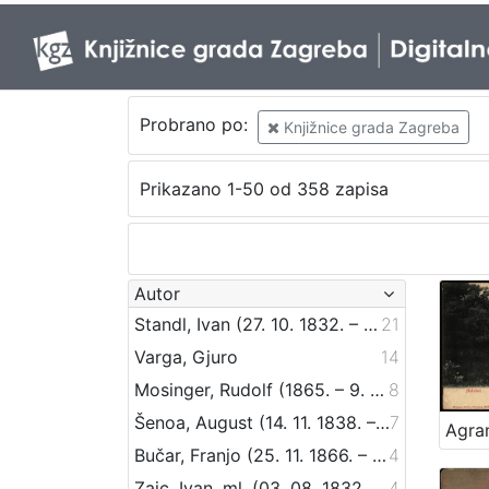
Probrano po:
Knjižnice grada Zagreba
Prikazano 1-50 od 358 zapisa
Autor
Standl, Ivan (27. 10. 1832. – 30. 8. 1897.)
21
Varga, Gjuro
14
Mosinger, Rudolf (1865. – 9. 10. 1918.)
8
Šenoa, August (14. 11. 1838. – 13. 12. 1881.)
7
Agra
Bučar, Franjo (25. 11. 1866. – 26. 12. 1946.)
4
Zajc, Ivan, ml. (03. 08. 1832. – 16. 12. 1914.)
4