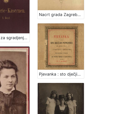
Nacrt grada Zagreba : 1878. / sastavio gradski gradjevni ured
Osnova za sgradjenje pješačke vojarne u Zagrebu = Entwurf für die in Agram zu erbauende Infanterie-Kasernen / izradjena po Franji Gruberu, Dragutinu Völckneru
Pjevanka : sto dječjih popievaka za jedno grlo s napjevi, tekstom i metodičkim uvodom : za pučke škole i zabavišta / uredio Fr. Š. Kuhač