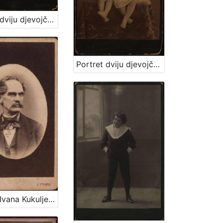
Portret dviju djevojčica / [Gjuro Varga] ; [izradio atelier] G. & I. Varga
Portret dviju djevojčica u bijelim haljinicama / [Gjuro Varga] ; [izradio fotografski atelijer] G. & I. Varga
Portret Ivana Kukuljevića Sakcinskog / I. Standl