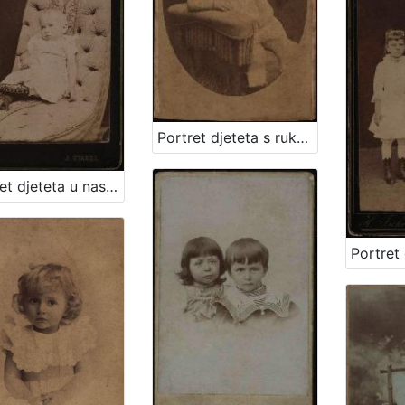
Portret djeteta s rukom oslonjenom na naslon / Ivan Standl
Portret djeteta u naslonjaču / Ivan Standl