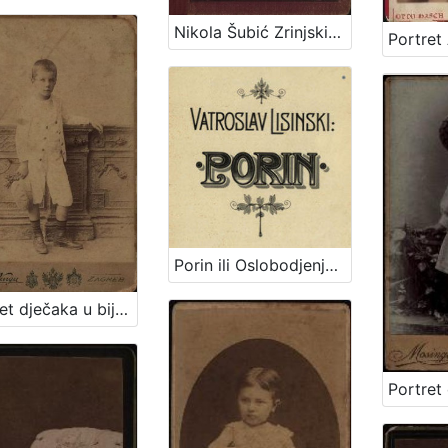
Nikola Šubić Zrinjski : glasbena tragedija u 3 čina (8 slika) : op. 403 / glasbotvorio Ivan pl. Zajc ; po drami Teodora Körnera napisao Hugo Badalić ; priređeno po sladatelju za glasovir ujedno s pjevanjem i sa hrvatskim i talijanskim tekstom. Zagreb, [1884].
Porin ili Oslobodjenje Hrvata ispod franačkog jarma : junačka opera u 5 čina / Uglazbio Vatroslav Lisinski ; [libreto] dr. Dimitrije Demeter ; glasovirsku udesbu složio Srećko Albini
Portret dječaka u bijelom odijelu / G. & I.Varga