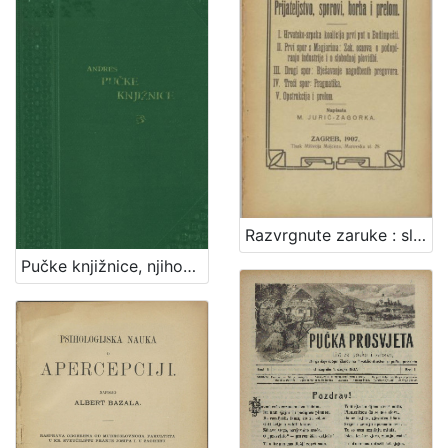
Razvrgnute zaruke : slike i dojmovi iz pomirbe i posljednjega rata s Magjarima u zajedničkom saboru u Budimpešti : prijateljstvo, sporovi, borba i prelom / napisala M. Jurić-Zagorka.
Pučke knjižnice, njihovo osnivanje i uređenje : uz pravila i popis knjiga / priredio Franjo Andres. Zagreb, 1897. [Knjiga]