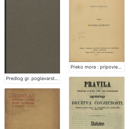
Preko mora : pripoviedka / napisao Evgenij Kumičić
Predlog gr. poglavarstva glede bolnice milosrdne braće : [U Zagrebu, 30. studenoga 1896] / [Mošinsky]