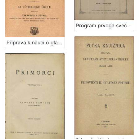
Program prvoga svečanoga koncerta što ga daje hrvatsko pjevačko družtvo "Kolo" dne 3. svibnja 1875. na korist "Umjetničkom domu" u Zagrebu u Redutnoj dvorani / Hrvatsko pjevačko družtvo "Kolo"
Priprava k nauci o glasbenoj harmoniji : za učiteljske škole / sastavio Vjenceslav Novak