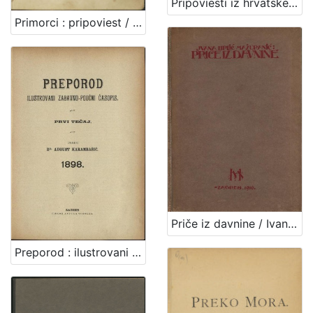
Pripoviesti iz hrvatske poviesti / napisao Vjek. Klaić
Primorci : pripoviest / napisao Evgenij Kumičić (Jenio Sisolski)
Priče iz davnine / Ivana Brlić Mažuranić ; [ilustrovao Petar Orlić]
Preporod : ilustrovani zabavno-poučni časopis / [vlasnik, izdavač i odgovorni urednik August Harambašić]