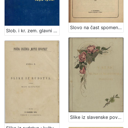
Slovo na čast spomen-svečanosti Gutenberga i petogodišnjice Tipografičkoga družtva slavljene dne 27. lipnja god. 1875. u Zagrebu / prosborio ga Dragutin Lihl
Slob. i kr. zem. glavni grad Zagreb : od godine 1892. do godine 1902. : sastavljeno po službenim podatcima : s 6 portraita, 8 svietlotisaka, 11 slika i 2 chromoslike
Slike iz slavenske povjesti / napisao Vj. Klaić