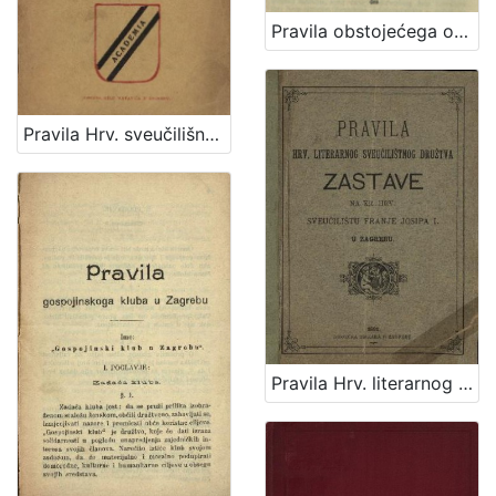
Pravila obstojećega od godine 1846. sada preustrojenoga zagrebačkoga Družtva čovječnosti : odobrena razpisom visoga c. kr. miestoderštva od 1. prosinca 1856, br. 22552-4168. = Statuten seit dem Jahre 1846 bestehenden, nun reorganisirten Agramer Humanitäts-Vereines : Genehmigt mit dem hohen k. k. Statthalterei-Erlasse vom 1. December 1856, Nr. 22552-4168.
Pravila Hrv. sveučilišnog kluba "Academia" u Zagrebu
Pravila Hrv. literarnog sveučilištnog družtva Zastave na Kr. hrv. sveučilištu Franje Josipa I u Zagrebu