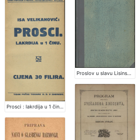
Proslov u slavu Lisinskoga prilikom predstave prve hrvatske opere Ljubav i zloba u Hrv. nar. kazalištu dne 21. listopada 1871. / sastavio ga A. Šenoa
Prosci : lakrdija u 1 činu / Isa Velikanović