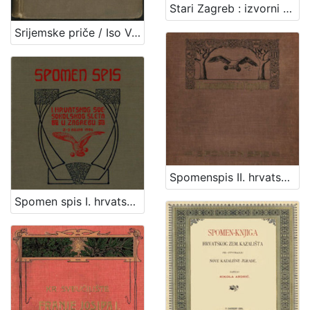
Stari Zagreb : izvorni bakropisi Miljenka Gjurića / Miljenko Gjurić ; R. Horvat
Srijemske priče / Iso Velikanović
Spomenspis II. hrvatskog svesokolskog sleta : 12.-16. kolovoza 1911. u Zagrebu / uredio Dragan Janeček
Spomen spis I. hrvatskog svesokolskog sleta u Zagrebu 2.- 3. rujna 1906 / [uredio Franjo Bučar]