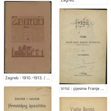
Zagreb
Zagreb : 1910.-1913. / [napisao Vjekoslav Klaić]
Vrtić : pjesme Franje Krsta markeza Frankopana, kneza Tržačkoga / izdao Ivan Kostrenčić