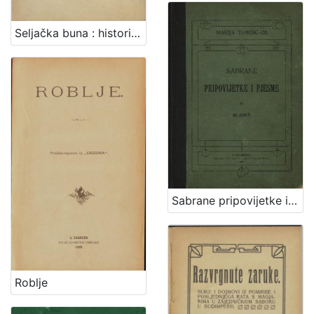
Seljačka buna : historična pripoviest XVI. vieka / napisao August Šenoa
Sabrane pripovijetke i pjesme za mladež / Marija Tomšić - Im
Roblje