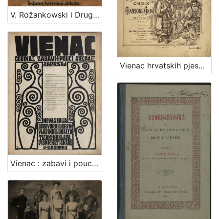
V. Rožankowski i Drug : litografički zavod, knjigo i kamenotiskara, tvornica etiketa : 1898-1913
Vienac hrvatskih pjesama : sbirka 50 izabranih hrvatskih popjevaka : za glasovir dvoručno i s riečima / udesio Franjo Jilek. Zagreb, [1894].
Vienac : zabavi i pouci : nova serija / odgovorni urednik Vladimir Lunaček