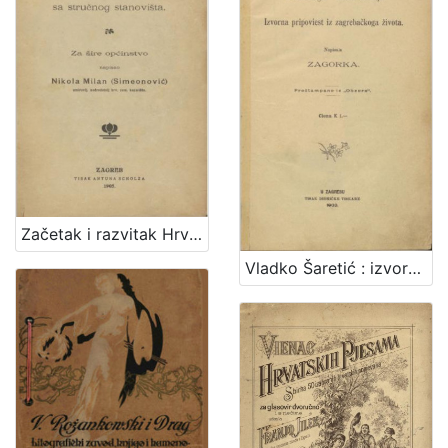
Začetak i razvitak Hrvatskog kazališta sa stručnog stanovišta : za šire općinstvo / napisao Nikola Milan (Simeonović)
Vladko Šaretić : izvorna pripoviest iz zagrebačkoga života / napisala Zagorka