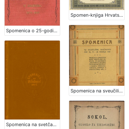
Spomen-knjiga Hrvatskog zem. kazališta pri otvoranju nove kazališne zgrade / napisao Nikola Andrić
Spomenica o 25-godišnjem postojanju Sveučilišta Franje Josipa I. u Zagrebu : [1874-1899] / [Akademički senat]
Spomenica na sveučilišne svečanosti dne 18., 19. i 20. svibnja 1907. : proslava uspostave nove sveučilišne zastave, 35-godišnjice "Hrvatskog akadem. potpornog društva" i otkrića Strossmayerovog poprsja u sveučilištnoj auli. Zagreb, [1907?]
Spomenica na svetčano otvaranje Kralj. sveučilišta Franje Josipa I. u Zagrebu, prvoga Hrvatskoga, dana 19. listopada 1874.