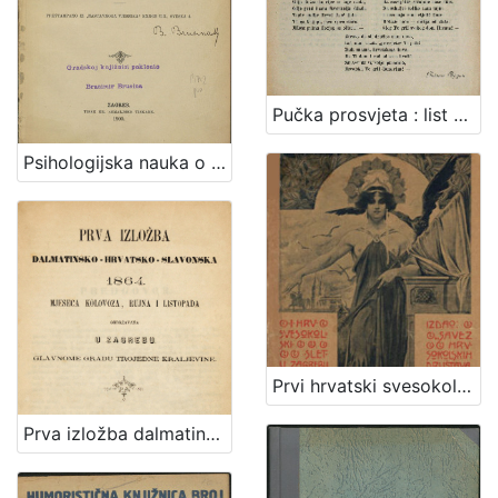
Pučka prosvjeta : list za pouku i zabavu / [urednik Stjepan Ortner]
Psihologijska nauka o apercepciji : rasprava odobrena od Mudroslovnoga fakulteta u Kr. sveučilištu Franje Josipa I. u Zagrebu / napisao Albert Bazala
Prvi hrvatski svesokolski slet u Zagrebu : dana 1., 2., 3. i 4. rujna god. 1906. / priredjuje ga Savez hrvatskih sokolskih društava ; [uredio Lav Mazzura]
Prva izložba dalmatinsko-hrvatsko-slavonska 1864. mjeseca kolovoza, rujna i listopada obdržavana u Zagrebu glavnome gradu Trojedine kraljevine