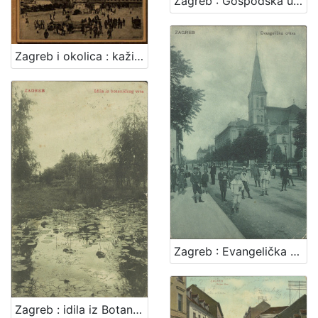
Zagreb : Gospodska ulica sa crkvom sv. Marka
Zagreb i okolica : kažiput za urodjenike i strance : sa 43 slike i 2 nacrta / složio A. Hudovski
Zagreb : Evangelička crkva
Zagreb : idila iz Botaničkog vrta