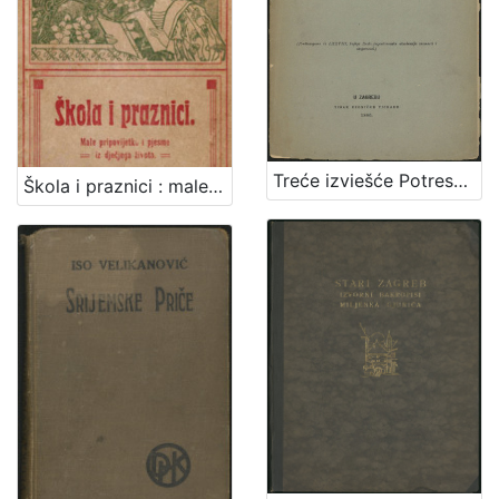
Treće izviešće Potresnoga odbora za godinu 1885. / sastavio Mišo Kišpatić
Škola i praznici : male pripovijetke i pjesme iz dječjeg života : (sa 7 slika) / napisala Ivana Brlić-Mažuranić