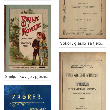
Sokol : glasilo za tjelovježbu / izdavaju i uredjuju Andrija Hajdanek i Franjo Hochman.
Smilje i kovilje : pjesmice i priče : sa tri slike / hrvatskoj djeci poklanja August Harambašić