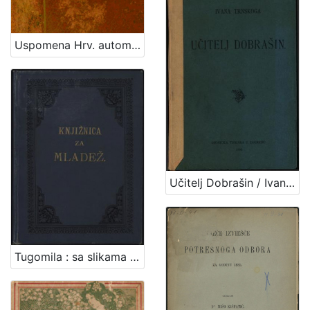
Uspomena Hrv. automobilsk. kluba u Zagrebu
Učitelj Dobrašin / Ivana Trnskoga
Tugomila : sa slikama / napisala Jagoda Truhelka