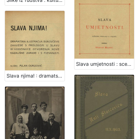
Slike iz rudstva : kulturno-prirodopisne crtice : sa 41 slikom i jednom geografijskom kartom / napisao Mijo Kišpatić
Slava umjetnosti : scenski prolog u 3 slike : povodom otvoranja novog Hrvatskog zemaljskog kazališta u prisutnosti Njegova Apost. Veličanstva Kralja Franje Josipa I, dne. 14. listopada 1895. / napisao Stjepan Miletić ; glazbu skladao Ivan pl. Zajc
Slava njima! : dramatska ilustracija Bukovčeve zavjese s prologom u slavu 10-godišnjice otvorenja nove kazališne zgrade i s pjevanjem / složio Milan Ogrizović