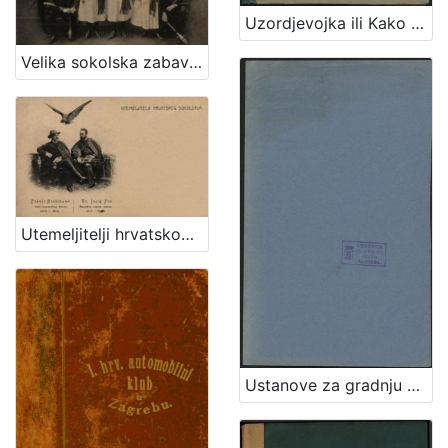
Uzordjevojka ili Kako da djevojka omili Bogu i ljudem / sastavio Josip Gall
Velika sokolska zabava "Zagrebački zbor" : grupa sokolica i sokola
Utemeljitelji hrvatskog sokolstva : Franjo Hochmann : Dr. Josip Fon / R. Mosinger
Ustanove za gradnju sgradah na Josipovcu, odobrene odlukom vis. kr. hrv.-slav.-dalm. zemaljske vlade, odjela za nutarnje poslove od 28. svibnja 1888. br. 17459 Polakšice