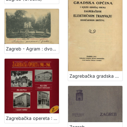
Zagreb - Agram : dvorište palače bar. Vraniczanya
Zagrebačka gradska općina i njezin odnošaj prema Zagrebačkom električnom tramvaju dioničarskom društvu
Zagrebačka opereta : 1900.-1960. : ulomci