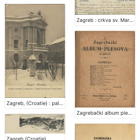
Zagreb : crkva sv. Marka
Zagreb, (Croatie) : palača baruna Vranicania - palais du baron Vranyczany
Zagrebački album plesova : za glasovir
Zagreb (Croatie)