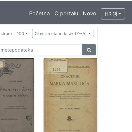
Početna
O portalu
Novo
HR
stranici: 100
Glavni metapodatak (Z->A)