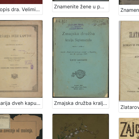
Znamenite žene u povjesti i pričama / sastavila Marija Jambrišak
Životopis dra. Velimira Deželića / Rudolf Horvat
Zmajska družba kralja Sigismunda / napisao i predavao družbi "Braće hrvatskoga zmaja" u Zagrebu, dne 23. siječnja 1907. Emilij Laszowski
Zmešarija dveh kaputov / sastavljena po Onufriusu Koprivi 1874. ; izdana na svetlo po Grišpinu Trbuhoviću sveto-petskom plebanušu na Bregani meseca lipnja godine 1885. posle Kristova poroda.