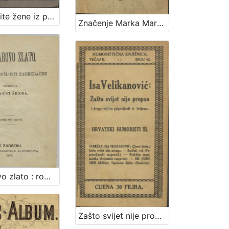
Znamenite žene iz priče i poviesti / sastavila Marija Jambrišakova
Značenje Marka Marulića : predavanje držano 7. stud. 1901. prigodom proslave 400-godišnjice hrvatske umjetne književnosti pred cjelokupnom omladinom zagrebačke realne gimnazije / govorio Nikola Andrić
Zlatarovo zlato : roman iz prošlosti zagrebačke / napisao ga August Šenoa
Zašto svijet nije propao i druge šaljive pripovijesti iz Srijema / Isa Velikanović