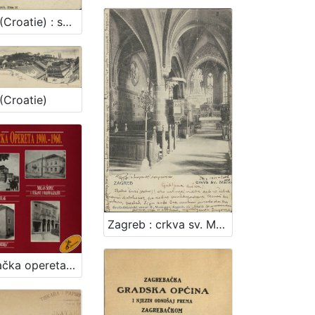
Zagreb (Croatie) : spomenik sv. Jurja = monument St. Georges
(Croatie)
Zagreb : crkva sv. Marka
Zagrebačka opereta : 1900.-1960. : ulomci