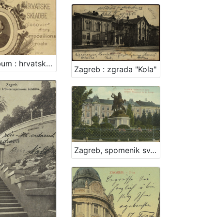
Zajc-album : hrvatske skladbe za glasovir
Zagreb : zgrada "Kola"
Zagreb, spomenik sv. Jurja = Agram, monument de St. George