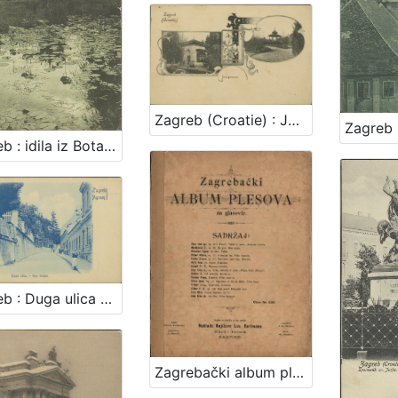
Zagreb (Croatie) : Josipovac
Zagreb : idila iz Botaničkog vrta
Zagreb : Duga ulica = Agram : Rue longue
Zagrebački album plesova : za glasovir