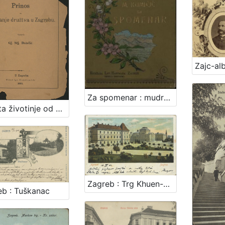
Za spomenar : mudre izreke iz naše književnosti / pribrala Marija Kumičić. Zagreb, [1896]. [Knjiga]
Zaštita životinje od mučenja : prinos za osnovanje družtva u Zagrebu / sastavio Gj. Stj. Dežalić
Zagreb : Trg Khuen-Hedervary-jev = Agram : Place Khuen-Hedervary
eb : Tuškanac