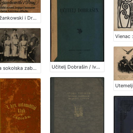
V. Rožankowski i Drug : litografički zavod, knjigo i kamenotiskara, tvornica etiketa : 1898-1913
Učitelj Dobrašin / Ivana Trnskoga
Velika sokolska zabava "Zagrebački zbor" : grupa sokolica i sokola