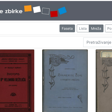
Faseta
Lista
Mreža
Po 