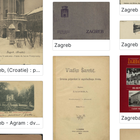
Zagreb 
Zagreb
Zagreb, (Croatie) : palača baruna Vranicania - palais du baron Vranyczany
Zagreb - Agram : dvorište palače bar. Vraniczanya