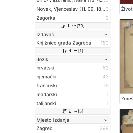
Novak, Vjenceslav (11. 09. 1859 – 20. 09. 1905)
3
Zagorka
3
[79]
Izdavač
Knjižnice grada Zagreba
180
[1]
Jezik
hrvatski
62
njemački
43
francuski
19
mađarski
7
talijanski
1
[5]
Mjesto izdanja
Zagreb
298