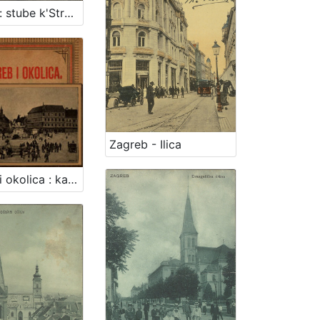
Zagreb : stube k'Strosmjerovom šetalištu
Zagreb - Ilica
Zagreb i okolica : kažiput za urodjenike i strance : sa 43 slike i 2 nacrta / složio A. Hudovski