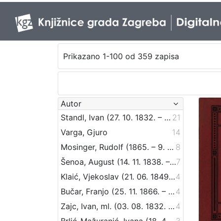
Prikazano 1-100 od 359 zapisa
Autor
Standl, Ivan (27. 10. 1832. – 30. 8. 1897.)
21
Varga, Gjuro
14
Mosinger, Rudolf (1865. – 9. 10. 1918.)
8
Šenoa, August (14. 11. 1838. – 13. 12. 1881.)
7
Klaić, Vjekoslav (21. 06. 1849. – 01. 07. 1928.)
4
Bučar, Franjo (25. 11. 1866. – 26. 12. 1946.)
4
Zajc, Ivan, ml. (03. 08. 1832. – 16. 12. 1914.)
4
Brlić-Mažuranić, Ivana (18. 4. 1874. – 21. 9. 1938.)
3