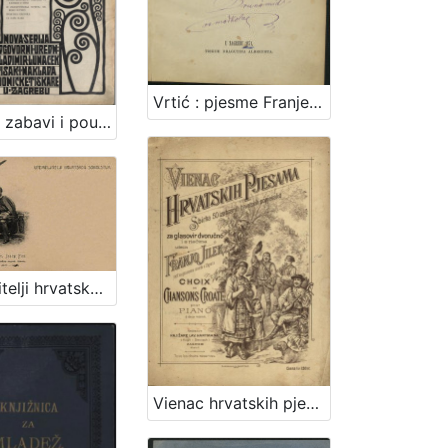
Vrtić : pjesme Franje Krsta markeza Frankopana, kneza Tržačkoga / izdao Ivan Kostrenčić
Vienac : zabavi i pouci : nova serija / odgovorni urednik Vladimir Lunaček
Utemeljitelji hrvatskog sokolstva : Franjo Hochmann : Dr. Josip Fon / R. Mosinger
Vienac hrvatskih pjesama : sbirka 50 izabranih hrvatskih popjevaka : za glasovir dvoručno i s riečima / udesio Franjo Jilek. Zagreb, [1894].