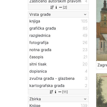
Zaštićeno autorskim pravom
4
[2]
Vrsta građe
knjiga
105
grafička građa
85
razglednica
49
fotografija
26
notna građa
23
časopis
21
sitni tisak
20
dopisnica
4
zvučna građa - glazbena
3
kartografska građa
2
[11]
Zbirka
Knjige
139