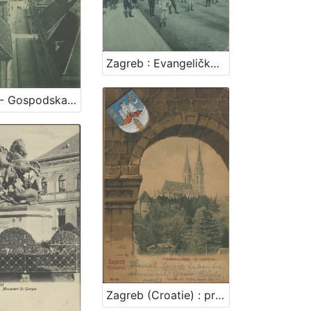
Zagreb : Evangelička crkva
Zagreb - Gospodska ulica
Zagreb (Croatie) : prvostolna crkva - la cathedrale