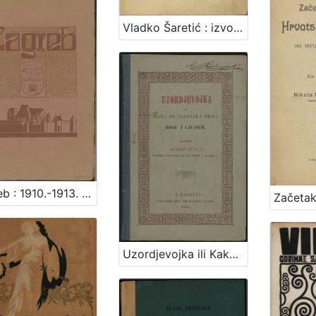
Vladko Šaretić : izvorna pripoviest iz zagrebačkoga života / napisala Zagorka
Zagreb : 1910.-1913. / [napisao Vjekoslav Klaić]
Uzordjevojka ili Kako da djevojka omili Bogu i ljudem / sastavio Josip Gall