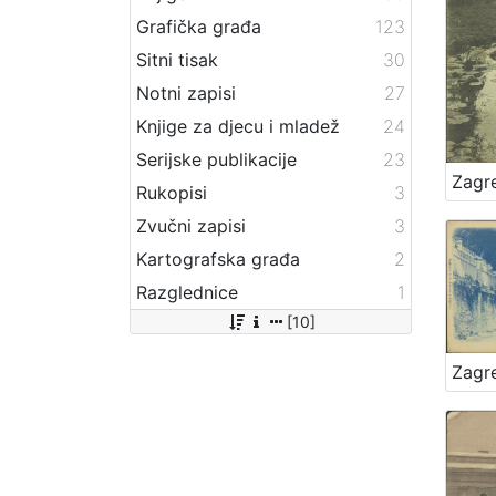
Grafička građa
123
Sitni tisak
30
Notni zapisi
27
Knjige za djecu i mladež
24
Serijske publikacije
23
Rukopisi
3
Zvučni zapisi
3
Kartografska građa
2
Razglednice
1
[10]