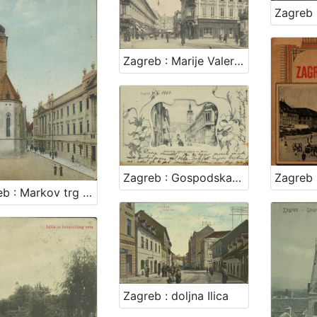
Zagreb : Marije Valerije ulica
Zagreb : Gospodska ulica sa crkvom sv. Marka
Zagreb : Markov trg - Kr. sabor
Zagreb : doljna Ilica