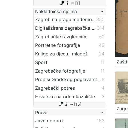
[1]
Nakladnička cjelina
Zagreb na pragu modernog doba
350
Digitalizirana zagrebačka baština
314
Zagrebačke razglednice
50
Portretne fotografije
43
Knjige za djecu i mladež
24
Sport
11
Zagrebačke fotografije
11
Propisi Gradskog poglavarstva
6
Zagrebački potres
4
Hrvatsko narodno kazalište
3
[15]
Zagr
Prava
Javno dobro
163