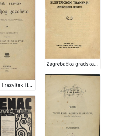
Zagrebačka gradska općina i njezin odnošaj prema Zagrebačkom električnom tramvaju dioničarskom društvu
Začetak i razvitak Hrvatskog kazališta sa stručnog stanovišta : za šire općinstvo / napisao Nikola Milan (Simeonović)