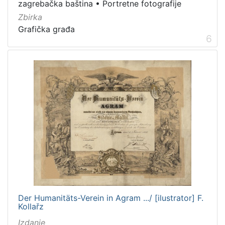
zagrebačka baština
•
Portretne fotografije
Zbirka
Grafička građa
6
Der Humanitäts-Verein in Agram .../ [ilustrator] F.
Kollařz
Izdanje