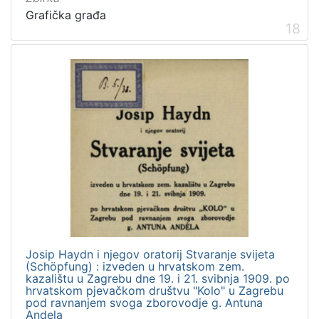
Grafička građa
18
Josip Haydn i njegov oratorij Stvaranje svijeta
(Schöpfung) : izveden u hrvatskom zem.
kazalištu u Zagrebu dne 19. i 21. svibnja 1909. po
hrvatskom pjevačkom društvu "Kolo" u Zagrebu
pod ravnanjem svoga zborovodje g. Antuna
Andela