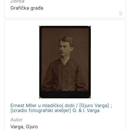
Zbirka
Grafička građa
9
Ernest Miler u mladićkoj dobi / [Gjuro Varga] ;
[izradio fotografski atelijer] G. & I. Varga
Autor
Varga, Gjuro