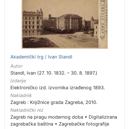
Zaprešić
16
[
2
]
Nakladnička
cjelina
Akademički trg / Ivan Standl
Digitalizirana zagrebačka baština
666
Autor
Zagreb na pragu modernog doba
350
Standl, Ivan (27. 10. 1832. – 30. 8. 1897.)
Glasovi Književnog petka
211
Izdanje
Elektroničko izd. izvornika izrađenog 1893.
Ilirci
53
Nakladnik
Zagrebačke razglednice
50
Zagreb : Knjižnice grada Zagreba, 2010.
Portretne fotografije
43
Nakladnički niz
Knjige za djecu i mladež
43
Zagreb na pragu modernog doba
•
Digitalizirana
Izdanja zagrebačkih tiskara 17. i 18. stoljeća
20
zagrebačka baština
•
Zagrebačke fotografije