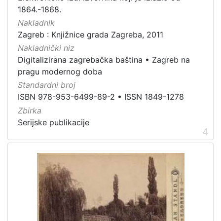
građe
1864.-1868.
knjiga
198
Nakladnik
Zagreb : Knjižnice grada Zagreba, 2011
zvučna građa - neglazbena
154
Nakladnički niz
grafička građa
106
Digitalizirana zagrebačka baština
•
Zagreb na
razglednica
53
pragu modernog doba
notna građa
43
Standardni broj
fotografija
26
ISBN 978-953-6499-89-2
•
ISSN 1849-1278
Zbirka
sitni tisak
24
Serijske publikacije
časopis
22
4
dopisnica
4
zvučna građa - glazbena
3
[
1
3