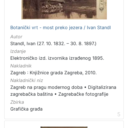
]
Zbirka
Knjige
282
Botanički vrt - most preko jezera / Ivan Standl
Usmeni izvori
211
Autor
Grafička građa
148
Standl, Ivan (27. 10. 1832. – 30. 8. 1897.)
Sitni tisak
58
Izdanje
Notni zapisi
57
Elektroničko izd. izvornika izrađenog 1895.
Knjige za djecu i mladež
44
Nakladnik
Zagreb : Knjižnice grada Zagreba, 2010.
Serijske publikacije
25
Nakladnički niz
Digitalna zbirka Zaprešića
21
Zagreb na pragu modernog doba
•
Digitalizirana
Izdanja Knjižnica grada Zagreba - E-knjige
10
zagrebačka baština
•
Zagrebačke fotografije
Hemeroteka
10
Zbirka
Grafička građa
5
[