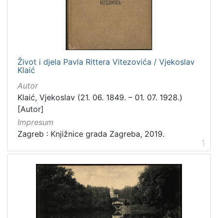
[
3
1
6
]
Izdavač
Život i djela Pavla Rittera Vitezovića / Vjekoslav
Klaić
Knjižnice grada Zagreba
410
Autor
Gradska knjižnica Ante Kovačića
7
Klaić, Vjekoslav (21. 06. 1849. – 01. 07. 1928.)
[Autor]
Impresum
[
Zagreb : Knjižnice grada Zagreba, 2019.
2
1
]
Jezik
hrvatski
228
njemački
51
francuski
19