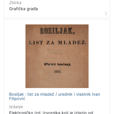
Obitelji Šubić, Zrinski i Frankopan
20
Zbirka
Grafička građa
Priznanja zagrebačkih društava
18
3
[
3
2
]
Prava
Javno dobro
219
Zaštićeno autorskim pravom
169
Bosiljak : list za mladež / urednik i vlastnik Ivan
[
Filipović
2
]
Izdanje
Vrsta
Elektroničko izd. izvornika koji je izlazio od