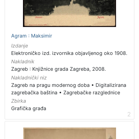
latinski
12
mađarski
8
talijanski
4
češki
2
Agram : Maksimir
španjolski
2
Izdanje
danski
2
Elektroničko izd. izvornika objavljenog oko 1908.
ukrajinski
1
Nakladnik
Zagreb : Knjižnice grada Zagreba, 2008.
Nakladnički niz
Zagreb na pragu modernog doba
•
Digitalizirana
[
zagrebačka baština
•
Zagrebačke razglednice
1
4
Zbirka
]
Grafička građa
2
Mjesto
izdanja
Zagreb
582