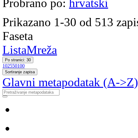
Probrano po:
hrvatski
Prikazano 1-30 od 513 zapi
Faseta
Lista
Mreža
Po stranici: 30
10
25
50
100
Sortiranje zapisa
Glavni metapodatak (A->Z)