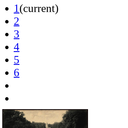
1
(current)
2
3
4
5
6