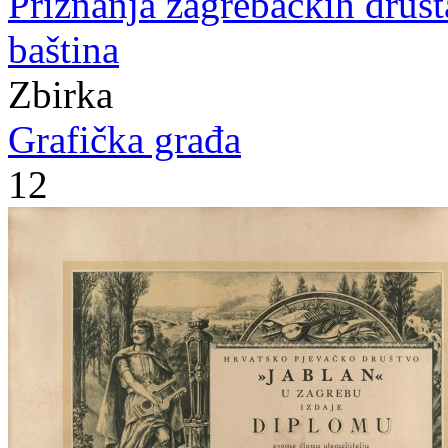
Priznanja zagrebačkih druš
baština
Zbirka
Grafička građa
12