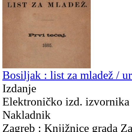
Bosiljak : list za mladež / u
Izdanje
Elektroničko izd. izvornika 
Nakladnik
Zagreb : Knjižnice grada Z