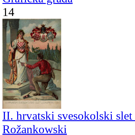
14
II. hrvatski svesokolski sle
Rožankowski