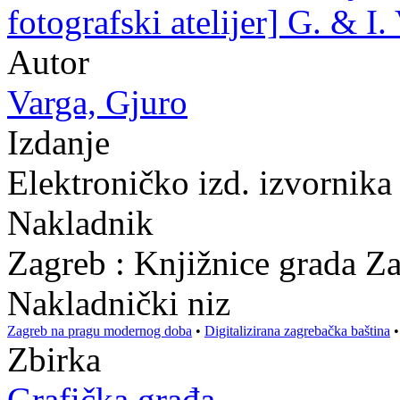
fotografski atelijer] G. & I.
Autor
Varga, Gjuro
Izdanje
Elektroničko izd. izvornik
Nakladnik
Zagreb : Knjižnice grada Z
Nakladnički niz
Zagreb na pragu modernog doba
•
Digitalizirana zagrebačka baština
Zbirka
Grafička građa