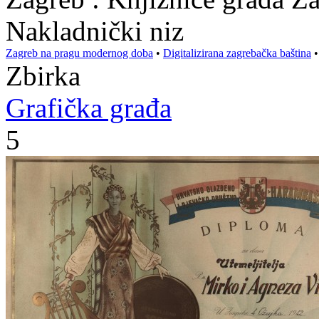
Nakladnički niz
Zagreb na pragu modernog doba
•
Digitalizirana zagrebačka baština
Zbirka
Grafička građa
5