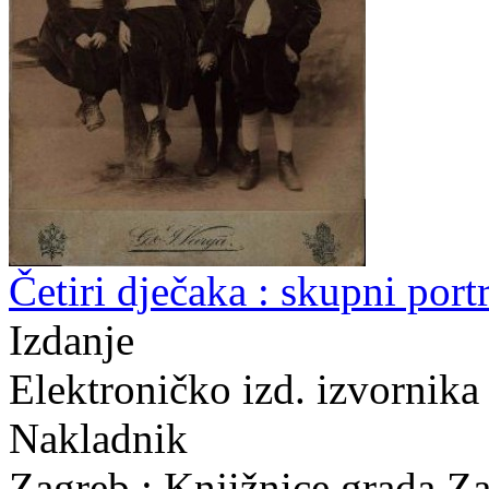
Četiri dječaka : skupni portr
Izdanje
Elektroničko izd. izvornik
Nakladnik
Zagreb : Knjižnice grada Z