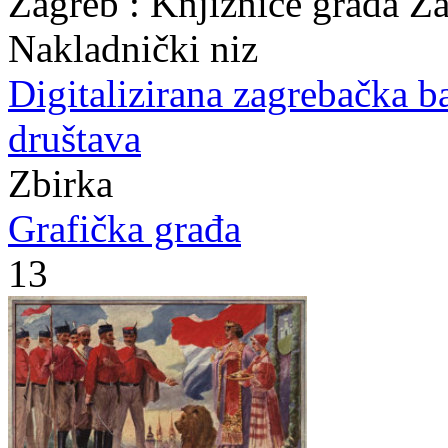
Zagreb : Knjižnice grada Z
Nakladnički niz
Digitalizirana zagrebačka b
društava
Zbirka
Grafička građa
13