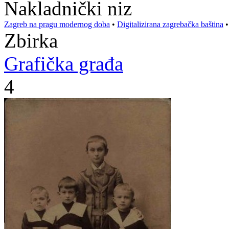
Nakladnički niz
Zagreb na pragu modernog doba
•
Digitalizirana zagrebačka baština
Zbirka
Grafička građa
4