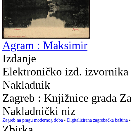
Agram : Maksimir
Izdanje
Elektroničko izd. izvornika
Nakladnik
Zagreb : Knjižnice grada Z
Nakladnički niz
Zagreb na pragu modernog doba
•
Digitalizirana zagrebačka baština
Zbirka