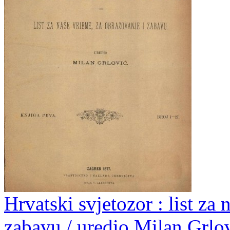
Hrvatski svjetozor : list za
zabavu / uredio Milan Grlo