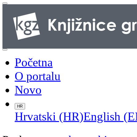
Početna
O portalu
Novo
HR
Hrvatski (HR)
English (E