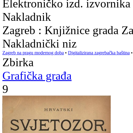
Elektroničko izd. izvornika
Nakladnik
Zagreb : Knjižnice grada Z
Nakladnički niz
Zagreb na pragu modernog doba
•
Digitalizirana zagrebačka baština
Zbirka
Grafička građa
9