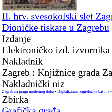
II. hrv. svesokolski slet Zag
Dioničke tiskare u Zagrebu
Izdanje
Elektroničko izd. izvornika
Nakladnik
Zagreb : Knjižnice grada Z
Nakladnički niz
Zagreb na pragu modernog doba
•
Digitalizirana zagrebačka baština
Zbirka
Grafička građa