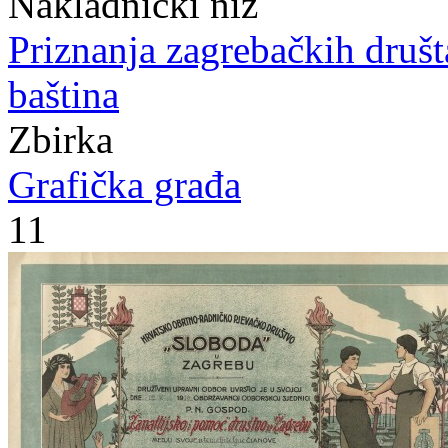
Nakladnički niz
Priznanja zagrebačkih druš
baština
Zbirka
Grafička građa
11