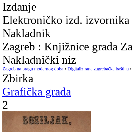
Izdanje
Elektroničko izd. izvornika
Nakladnik
Zagreb : Knjižnice grada Z
Nakladnički niz
Zagreb na pragu modernog doba
•
Digitalizirana zagrebačka baština
Zbirka
Grafička građa
2