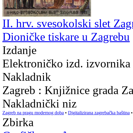
II. hrv. svesokolski slet Zag
Dioničke tiskare u Zagrebu
Izdanje
Elektroničko izd. izvornika
Nakladnik
Zagreb : Knjižnice grada Z
Nakladnički niz
Zagreb na pragu modernog doba
•
Digitalizirana zagrebačka baština
Zbirka