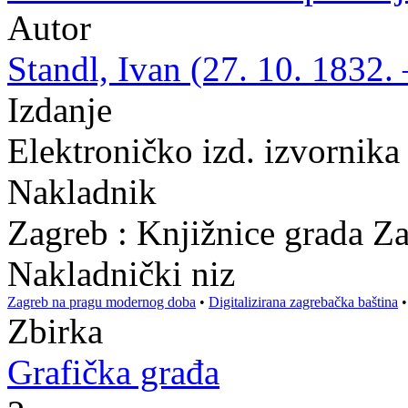
Autor
Standl, Ivan (27. 10. 1832. 
Izdanje
Elektroničko izd. izvornika
Nakladnik
Zagreb : Knjižnice grada Z
Nakladnički niz
Zagreb na pragu modernog doba
•
Digitalizirana zagrebačka baština
Zbirka
Grafička građa