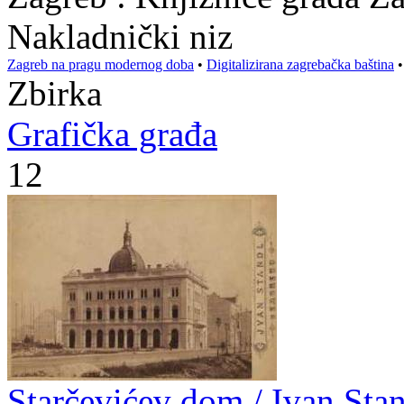
Nakladnički niz
Zagreb na pragu modernog doba
•
Digitalizirana zagrebačka baština
Zbirka
Grafička građa
12
Starčevićev dom / Ivan Sta