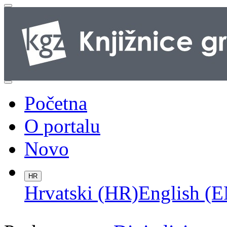
Početna
O portalu
Novo
HR
Hrvatski (HR)
English (E