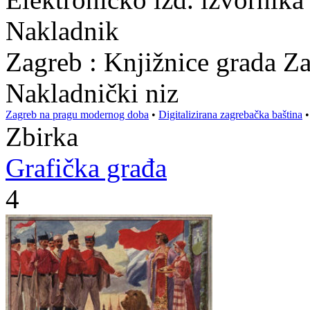
Nakladnik
Zagreb : Knjižnice grada Z
Nakladnički niz
Zagreb na pragu modernog doba
•
Digitalizirana zagrebačka baština
Zbirka
Grafička građa
4