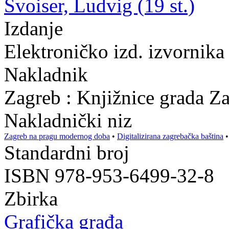
Švoiser, Ludvig (19 st.)
Izdanje
Elektroničko izd. izvornika
Nakladnik
Zagreb : Knjižnice grada Z
Nakladnički niz
Zagreb na pragu modernog doba
•
Digitalizirana zagrebačka baština
Standardni broj
ISBN 978-953-6499-32-8
Zbirka
Grafička građa