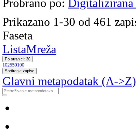
Probrano po:
Digitalizirana
Prikazano 1-30 od 461 zapi
Faseta
Lista
Mreža
Po stranici: 30
10
25
50
100
Sortiranje zapisa
Glavni metapodatak (A->Z)