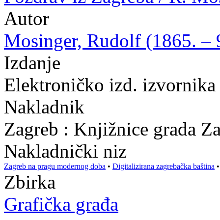
Autor
Mosinger, Rudolf (1865. – 9
Izdanje
Elektroničko izd. izvornika
Nakladnik
Zagreb : Knjižnice grada Z
Nakladnički niz
Zagreb na pragu modernog doba
•
Digitalizirana zagrebačka baština
Zbirka
Grafička građa