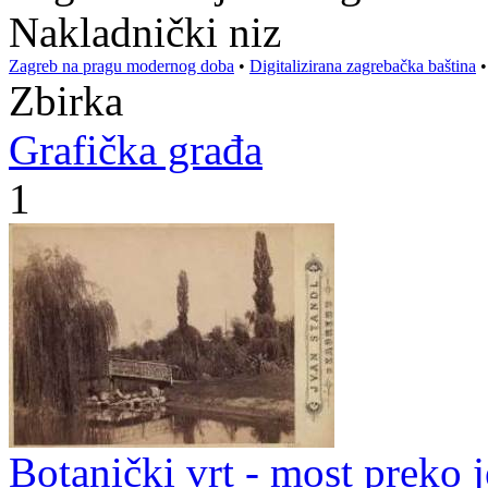
Nakladnički niz
Zagreb na pragu modernog doba
•
Digitalizirana zagrebačka baština
Zbirka
Grafička građa
1
Botanički vrt - most preko j