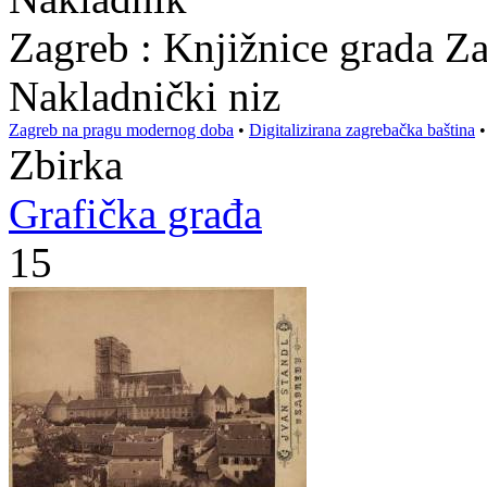
Zagreb : Knjižnice grada Z
Nakladnički niz
Zagreb na pragu modernog doba
•
Digitalizirana zagrebačka baština
Zbirka
Grafička građa
15