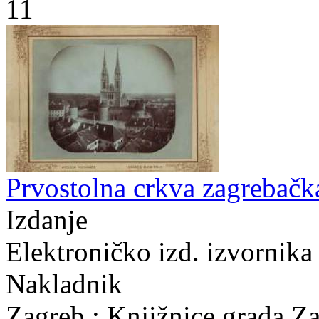
11
Prvostolna crkva zagrebačka
Izdanje
Elektroničko izd. izvornika
Nakladnik
Zagreb : Knjižnice grada Z