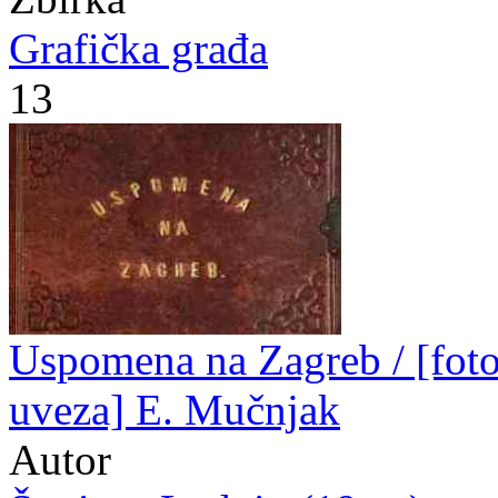
Grafička građa
13
Uspomena na Zagreb / [fotog
uveza] E. Mučnjak
Autor