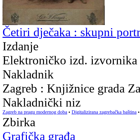
Četiri dječaka : skupni portr
Izdanje
Elektroničko izd. izvornik
Nakladnik
Zagreb : Knjižnice grada Z
Nakladnički niz
Zagreb na pragu modernog doba
•
Digitalizirana zagrebačka baština
Zbirka
Grafička građa