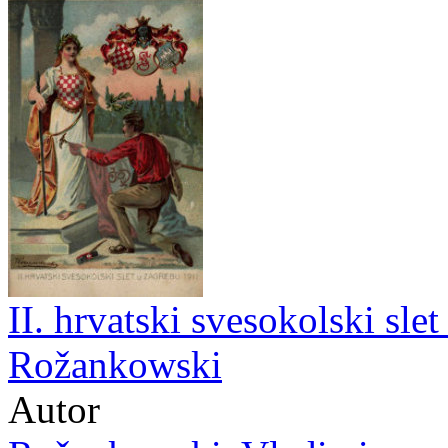
II. hrvatski svesokolski sle
Rožankowski
Autor