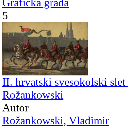
Grafička građa
5
II. hrvatski svesokolski sle
Rožankowski
Autor
Rožankowski, Vladimir