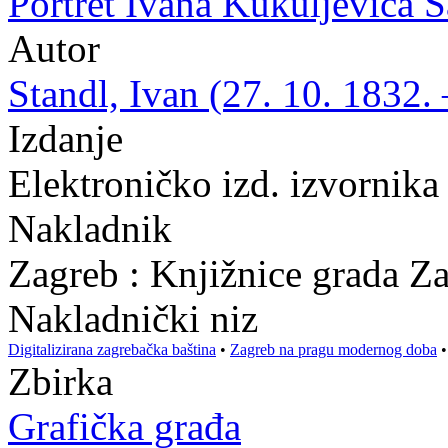
Portret Ivana Kukuljevića S
Autor
Standl, Ivan (27. 10. 1832. 
Izdanje
Elektroničko izd. izvornik
Nakladnik
Zagreb : Knjižnice grada Z
Nakladnički niz
Digitalizirana zagrebačka baština
•
Zagreb na pragu modernog doba
Zbirka
Grafička građa