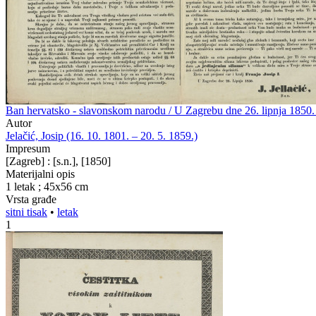
Ban hervatsko - slavonskom narodu / U Zagrebu dne 26. lipnja 1850. J
Autor
Jelačić, Josip (16. 10. 1801. – 20. 5. 1859.)
Impresum
[Zagreb] : [s.n.], [1850]
Materijalni opis
1 letak ; 45x56 cm
Vrsta građe
sitni tisak
•
letak
1