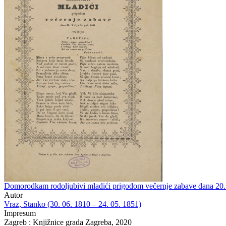
Domorodkam rodoljubivi mladići prigodom večernje zabave dana 20. 
Autor
Vraz, Stanko (30. 06. 1810 – 24. 05. 1851)
Impresum
Zagreb : Knjižnice grada Zagreba, 2020