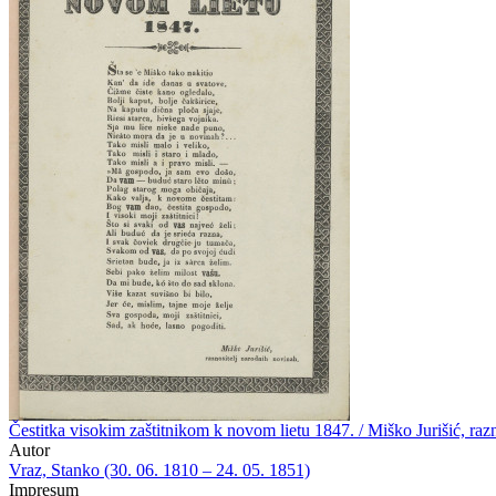
Čestitka visokim zaštitnikom k novom lietu 1847. / Miško Jurišić, raz
Autor
Vraz, Stanko (30. 06. 1810 – 24. 05. 1851)
Impresum