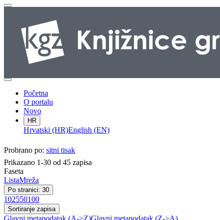
Početna
O portalu
Novo
HR
Hrvatski (HR)
English (EN)
Probrano po:
sitni tisak
Prikazano 1-30 od 45 zapisa
Faseta
Lista
Mreža
Po stranici: 30
10
25
50
100
Sortiranje zapisa
Glavni metapodatak (A->Z)
Glavni metapodatak (Z->A)