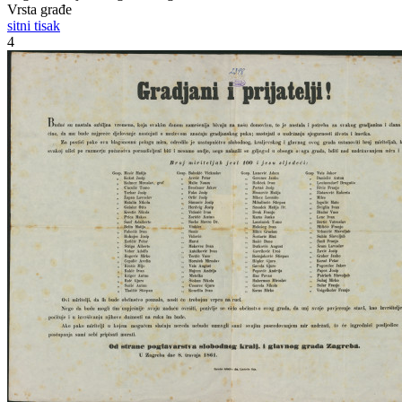
Vrsta građe
sitni tisak
4