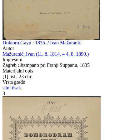
Doktoru Gayu : 1835. / Ivan Mažuranić
Autor
Mažuranić, Ivan (11. 8. 1814. – 4. 8. 1890.)
Impresum
Zagreb : štampano pri Franji Suppanu, 1835
Materijalni opis
[1] list ; 23 cm
Vrsta građe
sitni tisak
3