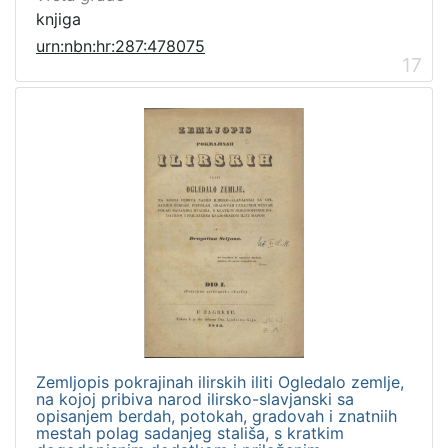
knjiga
urn:nbn:hr:287:478075
17
Zemljopis pokrajinah ilirskih iliti Ogledalo zemlje,
na kojoj pribiva narod ilirsko-slavjanski sa
opisanjem berdah, potokah, gradovah i znatniih
mestah polag sadanjeg stališa, s kratkim