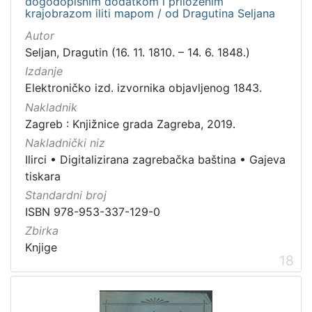
dogodopisnim dodatkom i priloženim
krajobrazom iliti mapom / od Dragutina Seljana
Autor
Seljan, Dragutin (16. 11. 1810. – 14. 6. 1848.)
Izdanje
Elektroničko izd. izvornika objavljenog 1843.
Nakladnik
Zagreb : Knjižnice grada Zagreba, 2019.
Nakladnički niz
Ilirci
•
Digitalizirana zagrebačka baština
•
Gajeva
tiskara
Standardni broj
ISBN 978-953-337-129-0
Zbirka
Knjige
18