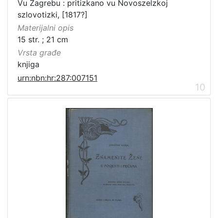
Vu Zagrebu : pritizkano vu Novoszelzkoj
szlovotizki, [1817?]
Materijalni opis
15 str. ; 21 cm
Vrsta građe
knjiga
urn:nbn:hr:287:007151
10