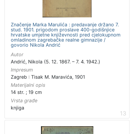
Značenje Marka Marulića : predavanje držano 7.
stud. 1901. prigodom proslave 400-godišnjice
hrvatske umjetne književnosti pred cjelokupnom
omladinom zagrebačke realne gimnazije /
govorio Nikola Andrić
Autor
Andrić, Nikola (5. 12. 1867. – 7. 4. 1942.)
Impresum
Zagreb : Tisak M. Maravića, 1901
Materijalni opis
14 str. ; 19 cm
Vrsta građe
knjiga
13