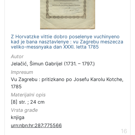
Z Horvatzke vittie dobro poselenye vuchinyeno
kad je bana nasztavlenye : vu Zagrebu meszecza
veliko-messnyaka dan XXXI. letta 1785
Autor
Jelačić, Šimun Gabrijel (1731. – 1797.)
Impresum
Vu Zagrebu : pritizkano po Josefu Karolu Kotche,
1785
Materijalni opis
[8] str. ; 24 cm
Vrsta građe
knjiga
urn:nbn:hr:287:775566
16