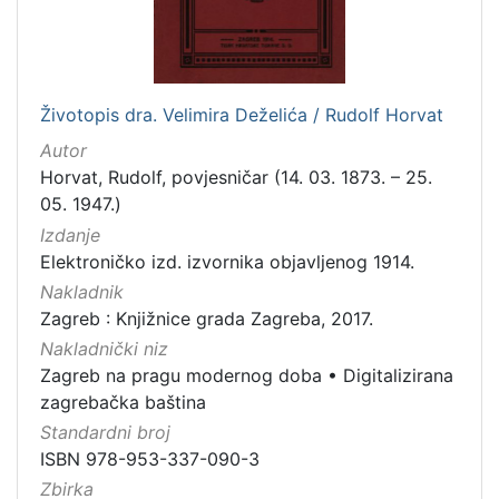
[
1
Životopis dra. Velimira Deželića / Rudolf Horvat
]
Autor
Zbirka
Horvat, Rudolf, povjesničar (14. 03. 1873. – 25.
Knjige
282
05. 1947.)
Knjige za djecu i mladež
43
Izdanje
Elektroničko izd. izvornika objavljenog 1914.
Nakladnik
Zagreb : Knjižnice grada Zagreba, 2017.
[
Nakladnički niz
2
]
Zagreb na pragu modernog doba
•
Digitalizirana
zagrebačka baština
Standardni broj
ISBN 978-953-337-090-3
Zbirka