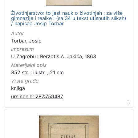
Životinjarstvo: to jest nauk o životinjah : za više
gimnazije i realke : (sa 34 u tekst utisnutih slikah)
/ napisao Josip Torbar
Autor
Torbar, Josip
Impresum
U Zagrebu : Berzotis A. Jakića, 1863
Materijalni opis
352 str. : ilustr. ; 21 cm
Vrsta građe
knjiga
urn:nbn:hr:287:759487
6