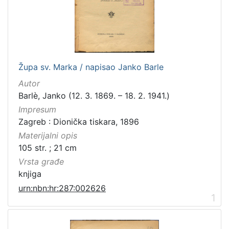
[
1
0
0
]
Izdavač
Župa sv. Marka / napisao Janko Barle
Knjižnice grada Zagreba
98
Autor
Barlè, Janko (12. 3. 1869. – 18. 2. 1941.)
Impresum
Zagreb : Dionička tiskara, 1896
[
1
Materijalni opis
]
105 str. ; 21 cm
Jezik
Vrsta građe
hrvatski
98
knjiga
latinski
12
urn:nbn:hr:287:002626
1
njemački
12
talijanski
2