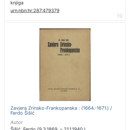
knjiga
urn:nbn:hr:287:479379
19
Zavjera Zrinsko-Frankopanska : (1664.-1671.) /
Ferdo Šišić
Autor
Šišić, Ferdo (9.3.1869. – 21.1.1940.)