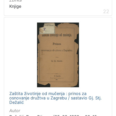
Zbirka
Knjige
22
Zaštita životinje od mučenja : prinos za
osnovanje družtva u Zagrebu / sastavio Gj. Stj.
Dežalić
Autor