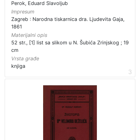
Perok, Eduard Slavoljub
Impresum
Zagreb : Narodna tiskarnica dra. Ljudevita Gaja,
[
1861
2
Materijalni opis
1
]
52 str., [1] list sa slikom u N. Šubića Zrinjskog ; 19
cm
Prava
Vrsta građe
Javno dobro
71
knjiga
Zaštićeno autorskim pravom
14
3
[
2
]
Vrsta
građe
knjiga
183