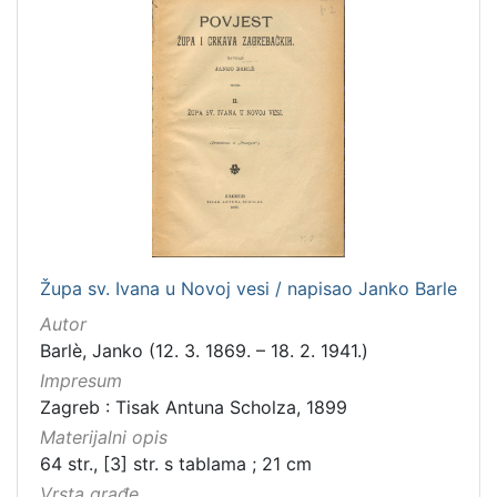
španjolski
2
danski
2
češki
2
mađarski
1
francuski
1
engleski
1
[
Župa sv. Ivana u Novoj vesi / napisao Janko Barle
1
4
Autor
]
Barlè, Janko (12. 3. 1869. – 18. 2. 1941.)
Mjesto
Impresum
izdanja
Zagreb : Tisak Antuna Scholza, 1899
Zagreb
182
Materijalni opis
64 str., [3] str. s tablama ; 21 cm
Vrsta građe