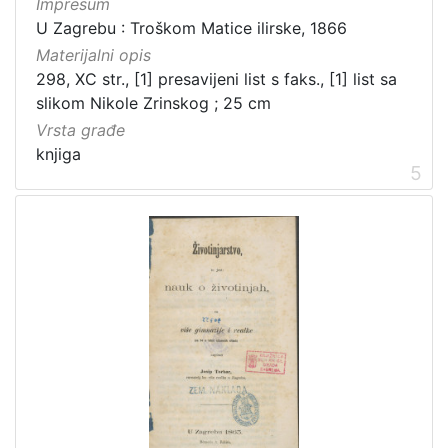
Impresum
U Zagrebu : Troškom Matice ilirske, 1866
Materijalni opis
298, XC str., [1] presavijeni list s faks., [1] list sa
slikom Nikole Zrinskog ; 25 cm
Vrsta građe
knjiga
5