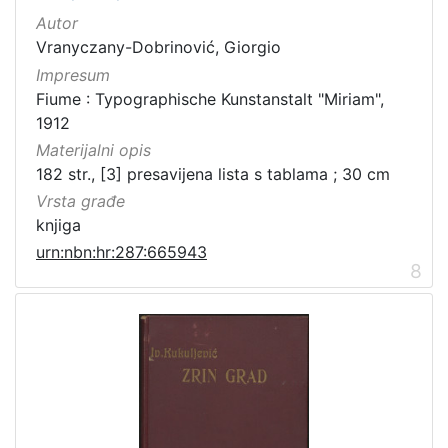
Autor
Vranyczany-Dobrinović, Giorgio
Impresum
Fiume : Typographische Kunstanstalt "Miriam",
1912
Materijalni opis
182 str., [3] presavijena lista s tablama ; 30 cm
Vrsta građe
knjiga
urn:nbn:hr:287:665943
8