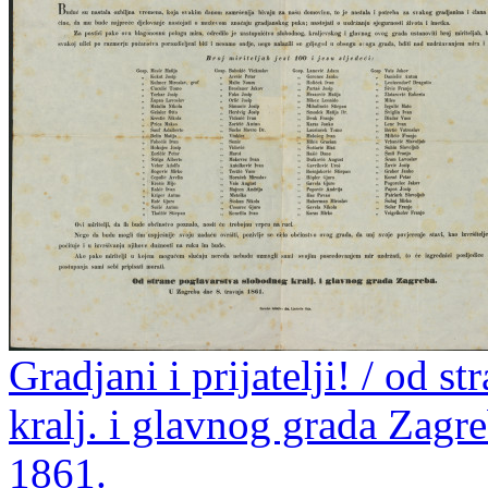
Gradjani i prijatelji! / od 
kralj. i glavnog grada Zagr
1861.