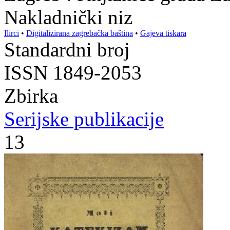
Nakladnički niz
Ilirci
•
Digitalizirana zagrebačka baština
•
Gajeva tiskara
Standardni broj
ISSN 1849-2053
Zbirka
Serijske publikacije
13