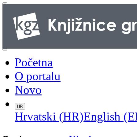
Početna
O portalu
Novo
HR
Hrvatski (HR)
English (E