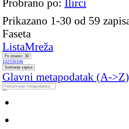
Probrano po:
Ilirci
Prikazano 1-30 od 59 zapis
Faseta
Lista
Mreža
Po stranici: 30
10
25
50
100
Sortiranje zapisa
Glavni metapodatak (A->Z)