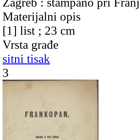
Zagreb : štampano pri Fran
Materijalni opis
[1] list ; 23 cm
Vrsta građe
sitni tisak
3