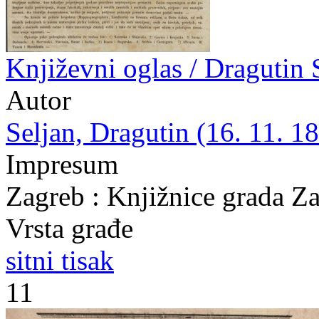
Književni oglas / Dragutin 
Autor
Seljan, Dragutin (16. 11. 18
Impresum
Zagreb : Knjižnice grada Z
Vrsta građe
sitni tisak
11