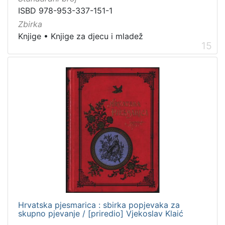
ISBD 978-953-337-151-1
Zbirka
Knjige
•
Knjige za djecu i mladež
15
Hrvatska pjesmarica : sbirka popjevaka za
skupno pjevanje / [priredio] Vjekoslav Klaić