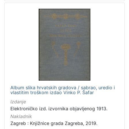
slovački
1
ukrajinski
1
češki
1
[
8
]
Mjesto
izdanja
Zagreb
69
Album slika hrvatskih gradova / sabrao, uredio i
Zaprešić
2
vlastitim troškom izdao Vinko P. Šafar
Izdanje
Elektroničko izd. izvornika objavljenog 1913.
Nakladnik
[
Zagreb : Knjižnice grada Zagreba, 2019.
2