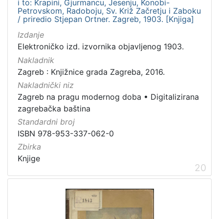
i to: Krapini, Gjurmancu, Jesenju, Konobi-
Petrovskom, Radoboju, Sv. Križ Začretju i Zaboku
/ priredio Stjepan Ortner. Zagreb, 1903. [Knjiga]
Izdanje
Elektroničko izd. izvornika objavljenog 1903.
Nakladnik
Zagreb : Knjižnice grada Zagreba, 2016.
Nakladnički niz
Zagreb na pragu modernog doba
•
Digitalizirana
zagrebačka baština
Standardni broj
ISBN 978-953-337-062-0
Zbirka
Knjige
20