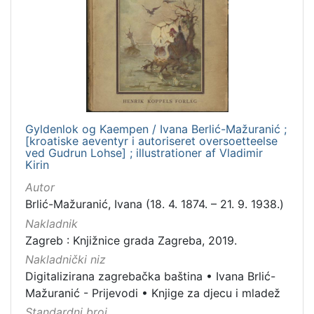
Gyldenlok og Kaempen / Ivana Berlić-Mažuranić ;
[kroatiske aeventyr i autoriseret oversoetteelse
ved Gudrun Lohse] ; illustrationer af Vladimir
Kirin
Autor
Brlić-Mažuranić, Ivana (18. 4. 1874. – 21. 9. 1938.)
Nakladnik
Zagreb : Knjižnice grada Zagreba, 2019.
Nakladnički niz
Digitalizirana zagrebačka baština
•
Ivana Brlić-
Mažuranić - Prijevodi
•
Knjige za djecu i mladež
Standardni broj