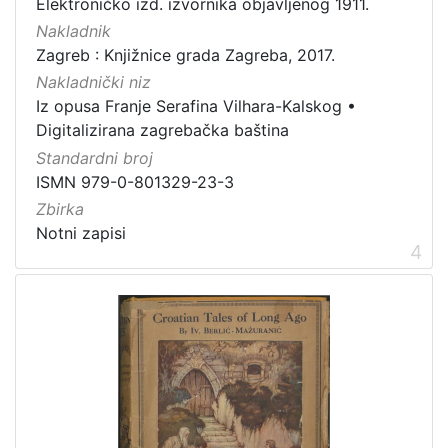
Elektroničko izd. izvornika objavljenog 1911.
Izdanja Knjižnica grada Zagreba - E-knjige
1
Nakladnik
Usmeni izvori
1
Zagreb : Knjižnice grada Zagreba, 2017.
Sitni tisak
1
Nakladnički niz
Iz opusa Franje Serafina Vilhara-Kalskog
•
Digitalizirana zagrebačka baština
Standardni broj
[
ISMN 979-0-801329-23-3
9
]
Zbirka
Notni zapisi
4