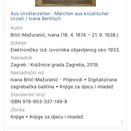
1
5
Aus Urväterzeiten : Märchen aus kroatischer
]
Urzeit / Ivana Berlitsch
Prava
Autor
Javno dobro
39
Brlić-Mažuranić, Ivana (18. 4. 1874. – 21. 9. 1938.)
Izdanje
Zaštićeno autorskim pravom
11
Elektroničko izd. izvornika objavljenog oko 1933.
Nakladnik
Zagreb : Knjižnice grada Zagreba, 2019.
[
Nakladnički niz
2
Ivana Brlić-Mažuranić - Prijevodi
•
Digitalizirana
]
zagrebačka baština
•
Knjige za djecu i mladež
Vrsta
Standardni broj
građe
ISBN 978-953-337-149-8
knjiga
49
Zbirka
notna građa
14
Knjige
•
Knjige za djecu i mladež
3
grafička građa
7