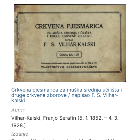
časopis
1
zvučna građa - neglazbena
1
sitni tisak
1
fotografija
1
[
7
]
Zbirka
Knjige
46
Crkvena pjesmarica za muška srednja učilišta i
druge crkvene zborove / napisao F. S. Vilhar-
Knjige za djecu i mladež
16
Kalski
Notni zapisi
15
Autor
Grafička građa
7
Vilhar-Kalski, Franjo Serafin (5. 1. 1852. – 4. 3.
1928.)
Digitalna zbirka Zaprešića
2
Izdanje
Serijske publikacije
1