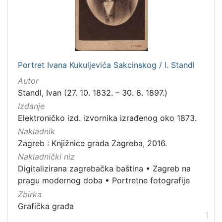
[
5
5
]
Izdavač
Knjižnice grada Zagreba
57
Portret Ivana Kukuljevića Sakcinskog / I. Standl
Autor
Standl, Ivan (27. 10. 1832. – 30. 8. 1897.)
Izdanje
[
Elektroničko izd. izvornika izrađenog oko 1873.
1
]
Nakladnik
Jezik
Zagreb : Knjižnice grada Zagreba, 2016.
hrvatski
12
Nakladnički niz
Digitalizirana zagrebačka baština
•
Zagreb na
njemački
3
pragu modernog doba
•
Portretne fotografije
engleski
1
Zbirka
danski
1
Grafička građa
1
švedski
1