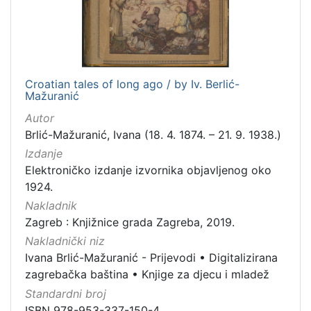
Croatian tales of long ago / by Iv. Berlić-
Mažuranić
Autor
Brlić-Mažuranić, Ivana (18. 4. 1874. – 21. 9. 1938.)
Izdanje
Elektroničko izdanje izvornika objavljenog oko
1924.
Nakladnik
Zagreb : Knjižnice grada Zagreba, 2019.
Nakladnički niz
Ivana Brlić-Mažuranić - Prijevodi
•
Digitalizirana
zagrebačka baština
•
Knjige za djecu i mladež
Standardni broj
ISBN 978-953-337-150-4