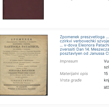
Zpomenek preszvetloga ... 
czirkvi verbovechki szvoj
... v-dova Eleonora Pata
zverssiti Dan 14. Meszecza 
posztavlyen od Janussa Ch
Impresum
Vu
sz
Materijalni opis
15 
Vrsta građe
kn
ur