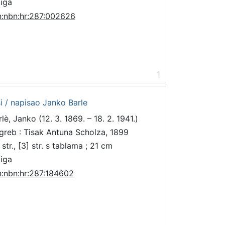
jiga
n:nbn:hr:287:002626
1
i / napisao Janko Barle
lè, Janko (12. 3. 1869. – 18. 2. 1941.)
greb : Tisak Antuna Scholza, 1899
str., [3] str. s tablama ; 21 cm
jiga
n:nbn:hr:287:184602