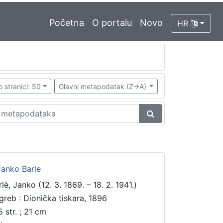
Početna
O portalu
Novo
HR
o stranici: 50
Glavni metapodatak (Z->A)
Janko Barle
lè, Janko (12. 3. 1869. – 18. 2. 1941.)
greb : Dionička tiskara, 1896
5 str. ; 21 cm