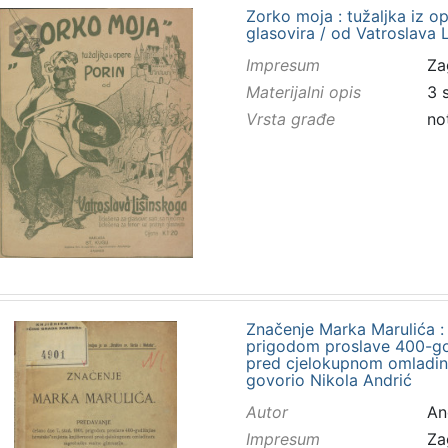
Zorko moja : tužaljka iz o
glasovira / od Vatroslava 
Impresum
Za
Materijalni opis
3 
Vrsta građe
no
Značenje Marka Marulića : 
prigodom proslave 400-god
pred cjelokupnom omladin
govorio Nikola Andrić
Autor
And
Impresum
Za