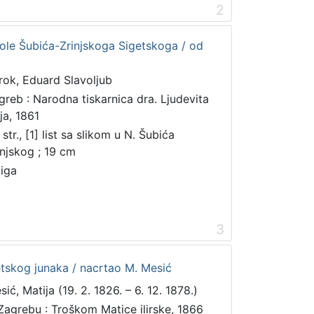
2
kole Šubića-Zrinjskoga Sigetskoga / od
rok, Eduard Slavoljub
greb : Narodna tiskarnica dra. Ljudevita
ja, 1861
str., [1] list sa slikom u N. Šubića
injskog ; 19 cm
jiga
3
etskog junaka / nacrtao M. Mesić
ić, Matija (19. 2. 1826. – 6. 12. 1878.)
Zagrebu : Troškom Matice ilirske, 1866