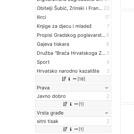
Obitelji Šubić, Zrinski i Frankopan
20
Ilirci
17
Knjige za djecu i mladež
7
Propisi Gradskog poglavarstva
6
Gajeva tiskara
6
Družba "Braća Hrvatskoga Zmaja"
5
Sport
4
Hrvatsko narodno kazalište
3
[18]
Prava
Javno dobro
2
[1]
Vrsta građe
sitni tisak
2
[1]