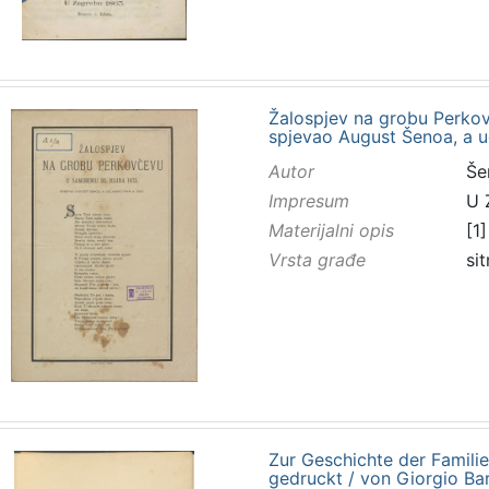
Žalospjev na grobu Perkov
spjevao August Šenoa, a ug
Autor
Še
Impresum
U 
Materijalni opis
[1]
Vrsta građe
sit
Zur Geschichte der Famili
gedruckt / von Giorgio B