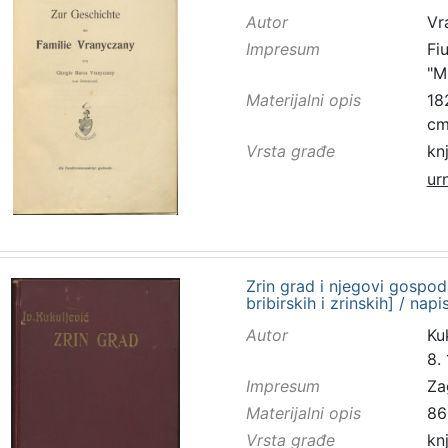
Autor
Vr
Impresum
Fi
"M
Materijalni opis
182
c
Vrsta građe
kn
ur
Zrin grad i njegovi gospod
bribirskih i zrinskih] / nap
Autor
Kuk
8.
Impresum
Za
Materijalni opis
86
Vrsta građe
kn