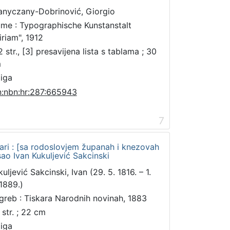
anyczany-Dobrinović, Giorgio
ume : Typographische Kunstanstalt
iriam", 1912
 str., [3] presavijena lista s tablama ; 30
m
jiga
n:nbn:hr:287:665943
7
ari : [sa rodoslovjem županah i knezovah
isao Ivan Kukuljević Sakcinski
uljević Sakcinski, Ivan (29. 5. 1816. – 1.
 1889.)
greb : Tiskara Narodnih novinah, 1883
 str. ; 22 cm
jiga