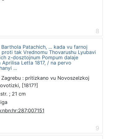
8
Barthola Patachich, ... kada vu farnoj
e proti tak Vrednomu Thovarushu Lyubavi
chich z-dosztojnum Pompum dalaje
Aprilisa Letta 1817, / na pervo
anyi ...
 Zagrebu : pritizkano vu Novoszelzkoj
lovotizki, [1817?]
str. ; 21 cm
jiga
n:nbn:hr:287:007151
9