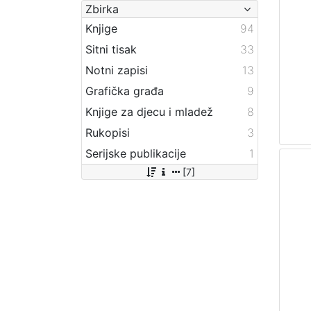
Zbirka
Knjige
94
Sitni tisak
33
Notni zapisi
13
Grafička građa
9
Knjige za djecu i mladež
8
Rukopisi
3
Serijske publikacije
1
[7]