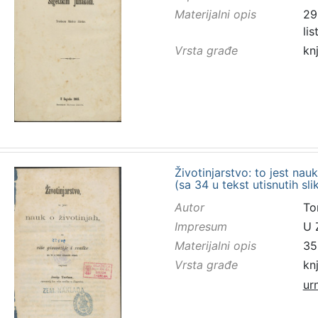
Materijalni opis
298
li
Vrsta građe
kn
Životinjarstvo: to jest nauk
(sa 34 u tekst utisnutih sl
Autor
To
Impresum
U 
Materijalni opis
352
Vrsta građe
kn
ur