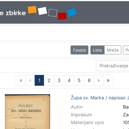
Faseta
Lista
Mreža
P
1
2
3
4
5
6
(current)
Župa sv. Marka / napisao 
Autor
Bar
Impresum
Za
Materijalni opis
10