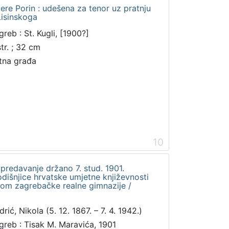
pere Porin : udešena za tenor uz pratnju
Lisinskoga
greb : St. Kugli, [1900?]
str. ; 32 cm
tna građa
10
predavanje držano 7. stud. 1901.
išnjice hrvatske umjetne književnosti
om zagrebačke realne gimnazije /
rić, Nikola (5. 12. 1867. – 7. 4. 1942.)
greb : Tisak M. Maravića, 1901