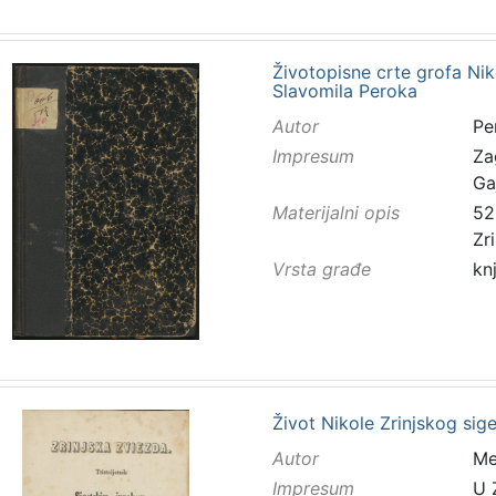
Životopisne crte grofa Ni
Slavomila Peroka
Autor
Pe
Impresum
Za
Ga
Materijalni opis
52 
Zr
Vrsta građe
kn
Život Nikole Zrinjskog sig
Autor
Mes
Impresum
U 