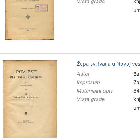
Vrsta građe
kn
ur
Župa sv. Ivana u Novoj ves
Autor
Bar
Impresum
Za
Materijalni opis
64 
Vrsta građe
kn
ur