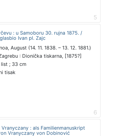
5
čevu : u Samoboru 30. rujna 1875. /
lasbio Ivan pl. Zajc
noa, August (14. 11. 1838. – 13. 12. 1881.)
Zagrebu : Dionička tiskarna, [1875?]
 list ; 33 cm
ni tisak
6
e Vranyczany : als Familienmanuskript
aron Vranyczany von Dobinović