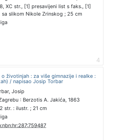
, XC str., [1] presavijeni list s faks., [1]
st sa slikom Nikole Zrinskog ; 25 cm
jiga
4
 o životinjah : za više gimnazije i realke :
ikah) / napisao Josip Torbar
rbar, Josip
Zagrebu : Berzotis A. Jakića, 1863
 str. : ilustr. ; 21 cm
jiga
n:nbn:hr:287:759487