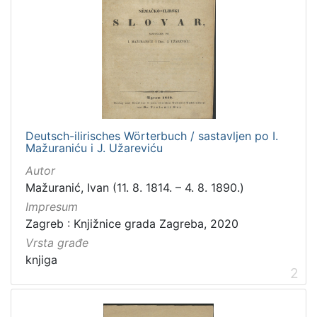
2
]
Mjesto
izdanja
Zagreb
37
Deutsch-ilirisches Wörterbuch / sastavljen po I.
[
Mažuraniću i J. Užareviću
1
Autor
]
Mažuranić, Ivan (11. 8. 1814. – 4. 8. 1890.)
Nakladnička
Impresum
cjelina
Zagreb : Knjižnice grada Zagreba, 2020
Ilirci
53
Vrsta građe
Digitalizirana zagrebačka baština
41
knjiga
Gajeva tiskara
5
2
Rječnici
1