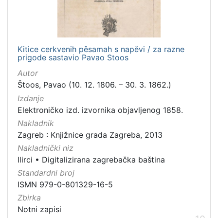
Kitice cerkvenih pěsamah s napěvi / za razne
prigode sastavio Pavao Stoos
Autor
Štoos, Pavao (10. 12. 1806. – 30. 3. 1862.)
Izdanje
Elektroničko izd. izvornika objavljenog 1858.
Nakladnik
Zagreb : Knjižnice grada Zagreba, 2013
Nakladnički niz
Ilirci
•
Digitalizirana zagrebačka baština
Standardni broj
ISMN 979-0-801329-16-5
Zbirka
Notni zapisi