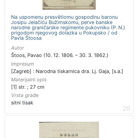
Na uspomenu presvětlomu gospodinu baronu
Josipu Jelačiću Bužimskomu, perve banske
narodne graničarske regimente pukovniku (P. N.)
prigodom njegovog dolazka u Pokupsko / od
Pavla Štoosa
Autor
Štoos, Pavao (10. 12. 1806. – 30. 3. 1862.)
Impresum
[Zagreb] : Narodna tiskarnica dra. Lj. Gaja, [s.a.]
Materijalni opis
[1] str. ; 27 cm
Vrsta građe
sitni tisak
20