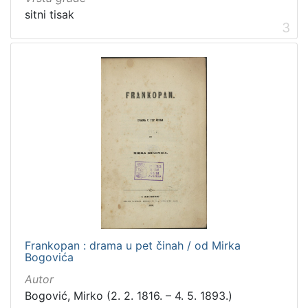
serijska građa
1
sitni tisak
3
[
4
]
Zbirka
Knjige
33
Sitni tisak
16
Grafička građa
4
Notni zapisi
1
Serijske publikacije
1
Frankopan : drama u pet činah / od Mirka
Bogovića
Autor
[
Bogović, Mirko (2. 2. 1816. – 4. 5. 1893.)
5