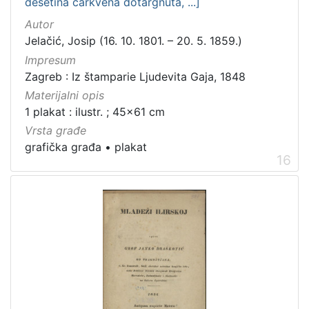
desetina carkvena dotargnuta, ...]
Autor
Jelačić, Josip (16. 10. 1801. – 20. 5. 1859.)
Impresum
Zagreb : Iz štamparie Ljudevita Gaja, 1848
Materijalni opis
1 plakat : ilustr. ; 45x61 cm
Vrsta građe
grafička građa
•
plakat
16