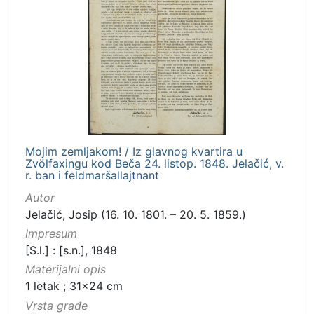
Mojim zemljakom! / Iz glavnog kvartira u
Zvölfaxingu kod Beča 24. listop. 1848. Jelačić, v.
r. ban i feldmaršallajtnant
Autor
Jelačić, Josip (16. 10. 1801. – 20. 5. 1859.)
Impresum
[S.l.] : [s.n.], 1848
Materijalni opis
1 letak ; 31x24 cm
Vrsta građe