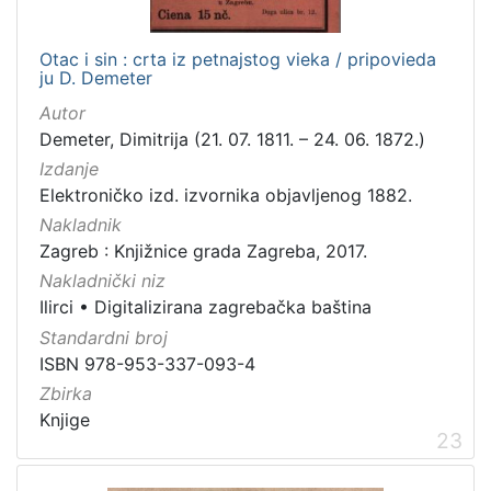
Otac i sin : crta iz petnajstog vieka / pripovieda
ju D. Demeter
Autor
Demeter, Dimitrija (21. 07. 1811. – 24. 06. 1872.)
Izdanje
Elektroničko izd. izvornika objavljenog 1882.
Nakladnik
Zagreb : Knjižnice grada Zagreba, 2017.
Nakladnički niz
Ilirci
•
Digitalizirana zagrebačka baština
Standardni broj
ISBN 978-953-337-093-4
Zbirka
Knjige
23