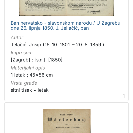
[
1
6
]
Ban hervatsko - slavonskom narodu / U Zagrebu
dne 26. lipnja 1850. J. Jellačić, ban
Izdavač
Autor
Knjižnice grada Zagreba
17
Jelačić, Josip (16. 10. 1801. – 20. 5. 1859.)
Impresum
[Zagreb] : [s.n.], [1850]
[
Materijalni opis
1
1 letak ; 45x56 cm
]
Vrsta građe
Jezik
sitni tisak
•
letak
hrvatski
18
1
njemački
2
[