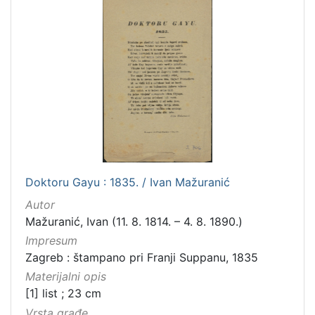
[
4
]
Prava
Javno dobro
14
[
Doktoru Gayu : 1835. / Ivan Mažuranić
1
]
Autor
Mažuranić, Ivan (11. 8. 1814. – 4. 8. 1890.)
Vrsta
građe
Impresum
Zagreb : štampano pri Franji Suppanu, 1835
knjiga
31
Materijalni opis
sitni tisak
3
[1] list ; 23 cm
notna građa
1
Vrsta građe