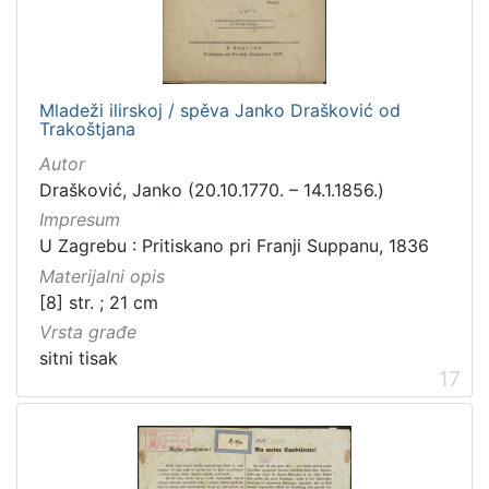
Mladeži ilirskoj / spěva Janko Drašković od
Trakoštjana
Autor
Drašković, Janko (20.10.1770. – 14.1.1856.)
Impresum
U Zagrebu : Pritiskano pri Franji Suppanu, 1836
Materijalni opis
[8] str. ; 21 cm
Vrsta građe
sitni tisak
17